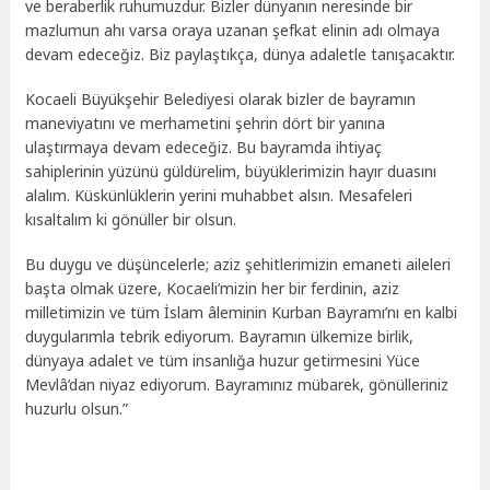
ve beraberlik ruhumuzdur. Bizler dünyanın neresinde bir
mazlumun ahı varsa oraya uzanan şefkat elinin adı olmaya
devam edeceğiz. Biz paylaştıkça, dünya adaletle tanışacaktır.
Kocaeli Büyükşehir Belediyesi olarak bizler de bayramın
maneviyatını ve merhametini şehrin dört bir yanına
ulaştırmaya devam edeceğiz. Bu bayramda ihtiyaç
sahiplerinin yüzünü güldürelim, büyüklerimizin hayır duasını
alalım. Küskünlüklerin yerini muhabbet alsın. Mesafeleri
kısaltalım ki gönüller bir olsun.
Bu duygu ve düşüncelerle; aziz şehitlerimizin emaneti aileleri
başta olmak üzere, Kocaeli’mizin her bir ferdinin, aziz
milletimizin ve tüm İslam âleminin Kurban Bayramı’nı en kalbi
duygularımla tebrik ediyorum. Bayramın ülkemize birlik,
dünyaya adalet ve tüm insanlığa huzur getirmesini Yüce
Mevlâ’dan niyaz ediyorum. Bayramınız mübarek, gönülleriniz
huzurlu olsun.”