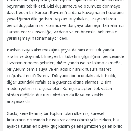
bayramını tebrik etti. Bizi düşünmeye ve özümüze dönmeye
davet eden bir Kurban Bayramı’na daha kavuşmanın huzurunu
yaşadığımızı dile getiren Başkan Büyükakın, ”Bayramlarda
bencil duygularımızı, kibrimizi ve dünyaya olan aşırı tamahımızı
kurban ederek insanlığa, vicdana ve en önemlisi birbirimize
yakınlaşmayı hatırlamalıyız” dedi.
Başkan Büyükakın mesajına şöyle devam etti: “Bir yanda
israfın ve doymak bilmeyen bir tüketim çılgınlığının pençesinde
kıvranan modern şehirleri, diğer yanda ise bir lokma ekmeğe,
bir yudum temiz suya ve en acısı bir anlık huzura hasret
coğrafyaları görüyoruz. Dünyanın bir ucundaki adaletsizlik,
diğer ucundaki refahı asla güvence altına alamaz. Bizim
medeniyetimizin ölçüsü olan ‘Komşusu açken tok yatan
bizden değildir’ düsturu, vicdanın da ilk ve en keskin
anayasasıdır.
Güçlü, kenetlenmiş bir toplum olan ülkemiz, küresel
fırtınaların ortasında bir istikrar adası olarak yükselirken, bizi
ayakta tutan en büyük güç kadim geleneğimizden gelen birlik