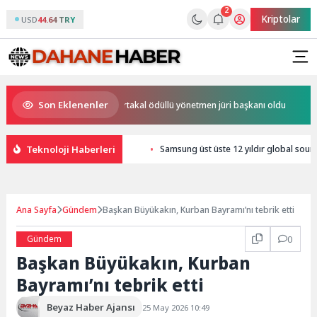
2
Kriptolar
USD
44.64 TRY
Son Eklenenler
 Başlıyor
Altın Portakal ödüllü yönetmen jüri başkanı oldu
Ba
Teknoloji Haberleri
Samsung üst üste 12 yıldır global soun
Ana Sayfa
Gündem
Başkan Büyükakın, Kurban Bayramı’nı tebrik etti
Gündem
0
Başkan Büyükakın, Kurban
Bayramı’nı tebrik etti
Beyaz Haber Ajansı
25 May 2026 10:49