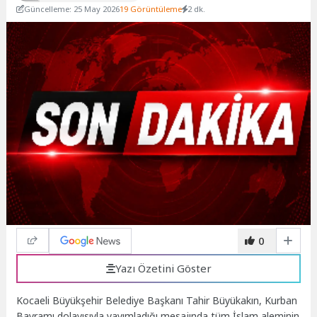
Güncelleme: 25 May 2026
19 Görüntüleme
2 dk.
0
Yazı Özetini Göster
Kocaeli Büyükşehir Belediye Başkanı Tahir Büyükakın, Kurban
Bayramı dolayısıyla yayımladığı mesajında tüm İslam aleminin