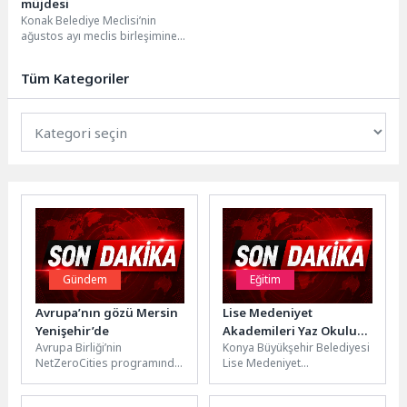
müjdesi
Konak Belediye Meclisi’nin
ağustos ayı meclis birleşimine
çevre, iklim, sosyal işler, belediye
ile sivil toplum...
Tüm Kategoriler
Gündem
Eğitim
Avrupa’nın gözü Mersin
Lise Medeniyet
Yenişehir’de
Akademileri Yaz Okulu
Avrupa Birliği’nin
Konya Büyükşehir Belediyesi
Kayıtları Başladı
NetZeroCities programında
Lise Medeniyet
yüzlerce belediyeyi geride
Akademileri’nde 2026 Yaz
bırakarak ilk 22 arasına
Okulu kayıtları alınmaya