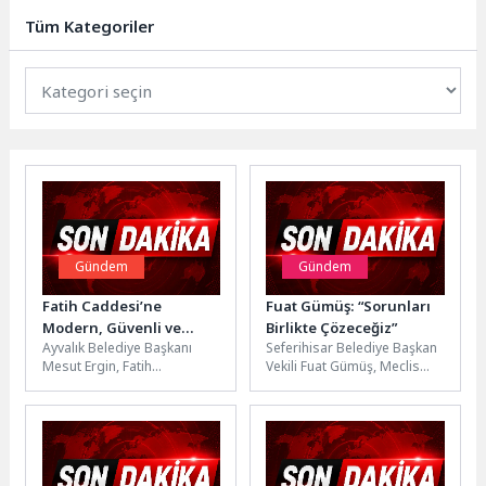
bakım çalışmalarını yoğunlaştırdı.
Tüm Kategoriler
Sahiller,...
Gündem
Gündem
Fatih Caddesi’ne
Fuat Gümüş: “Sorunları
Modern, Güvenli ve
Birlikte Çözeceğiz”
Ayvalık Belediye Başkanı
Seferihisar Belediye Başkan
Kullanışlı Düzenleme
Mesut Ergin, Fatih
Vekili Fuat Gümüş, Meclis
Caddesi’nde yürütülen yol
Üyeleri Murat Yükselen ve
genişletme ve düzenleme
Okan Çınar ile Turabiye,...
çalışmalarının aralıksız
sürdüğünü...