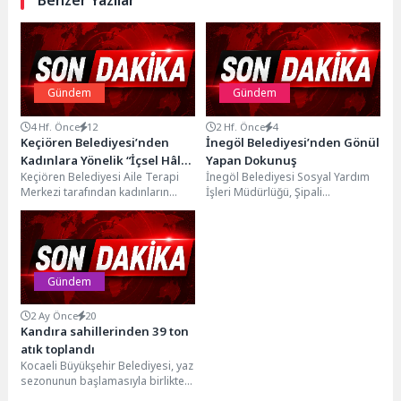
Gündem
Gündem
4 Hf. Önce
12
2 Hf. Önce
4
Keçiören Belediyesi’nden
İnegöl Belediyesi’nden Gönül
Kadınlara Yönelik “İçsel Hâl
Yapan Dokunuş
Keçiören Belediyesi Aile Terapi
İnegöl Belediyesi Sosyal Yardım
Durumu” Semineri
Merkezi tarafından kadınların
İşleri Müdürlüğü, Şipali
psikolojik iyi oluşunu desteklemek
Mahallesi'nde yalnız yaşayan ve
ve duygusal farkındalıklarını
bakıma muhtaç 68 yaşındaki...
artırmak...
Gündem
2 Ay Önce
20
Kandıra sahillerinden 39 ton
atık toplandı
Kocaeli Büyükşehir Belediyesi, yaz
sezonunun başlamasıyla birlikte
Kandıra sahillerinde temizlik ve