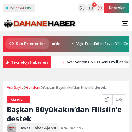
2
Kriptolar
USD
44.64 TRY
Son Eklenenler
a Buluşmaları gençleri İzmir’de
“Aşk Tesadüfleri Sever 3″ün Çekimle
Teknoloji Haberleri
Acer Veriton GN100, Yeni Özellikleriyl
Ana Sayfa
Gündem
Başkan Büyükakın’dan Filistin’e destek
Gündem
0
Başkan Büyükakın’dan Filistin’e
destek
Beyaz Haber Ajansı
10 Nis 2026 19:25