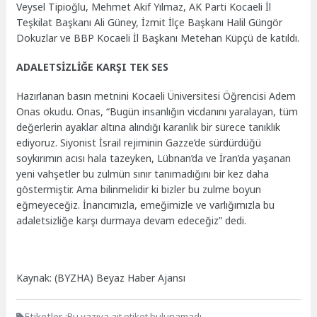
Veysel Tipioğlu, Mehmet Akif Yılmaz, AK Parti Kocaeli İl
Teşkilat Başkanı Ali Güney, İzmit İlçe Başkanı Halil Güngör
Dokuzlar ve BBP Kocaeli İl Başkanı Metehan Küpçü de katıldı.
ADALETSİZLİĞE KARŞI TEK SES
Hazırlanan basın metnini Kocaeli Üniversitesi Öğrencisi Adem
Onas okudu. Onas, “Bugün insanlığın vicdanını yaralayan, tüm
değerlerin ayaklar altına alındığı karanlık bir sürece tanıklık
ediyoruz. Siyonist İsrail rejiminin Gazze’de sürdürdüğü
soykırımın acısı hala tazeyken, Lübnan’da ve İran’da yaşanan
yeni vahşetler bu zulmün sınır tanımadığını bir kez daha
göstermiştir. Ama bilinmelidir ki bizler bu zulme boyun
eğmeyeceğiz. İnancımızla, emeğimizle ve varlığımızla bu
adaletsizliğe karşı durmaya devam edeceğiz” dedi.
Kaynak: (BYZHA) Beyaz Haber Ajansı
Etiketler :
Bu yazıya ait etiket bulunamadı.