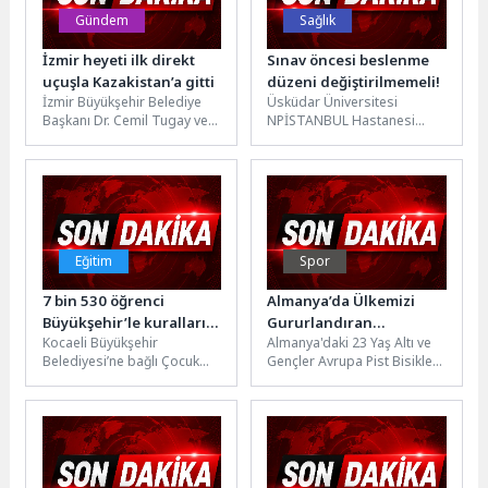
Gündem
Sağlık
İzmir heyeti ilk direkt
Sınav öncesi beslenme
uçuşla Kazakistan’a gitti
düzeni değiştirilmemeli!
İzmir Büyükşehir Belediye
Üsküdar Üniversitesi
Başkanı Dr. Cemil Tugay ve
NPİSTANBUL Hastanesi
beraberindeki İzmir heyeti,
Beslenme ve Diyet Uzmanı
Kazakistan'ın Almatı,
Hülya Yiğit İspiroğlu, sınav
Çimkent ve...
döneminde öğrencilerin
stresle...
Eğitim
Spor
7 bin 530 öğrenci
Almanya’da Ülkemizi
Büyükşehir’le kuralları
Gururlandıran
Kocaeli Büyükşehir
Almanya'daki 23 Yaş Altı ve
öğrendi
Bisikletçilerimize
Belediyesi’ne bağlı Çocuk
Gençler Avrupa Pist Bisikleti
Coşkulu Karşılama
Trafik Eğitim Parkı’nda 2025-
Şampiyonası'nda ülkemizi
2026 eğitim öğretim yılında
gururlandıran Konya
düzenlenen 270 eğitim...
Büyükşehir Belediyespor...