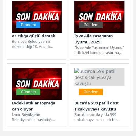
geçirdiği “Team Akfen
düzenlenen 4. Engelsiz...
İnşaat” projesinde...
Ekonomi
Gündem
Arıcılığa güçlü destek
İş ve Aile Yaşamının
Bornova Belediyesi’nin
Uyumu, 2025
düzenlediği 10. Arıcılık
"İş ve Aile Yaşamının Uyumu"
Kursu, 56 saatlik teorik ve
adlı özel konulu araştırma,
pratik eğitimin ardından 80
2025 yılı boyunca Hanehalkı
kursiyerin...
İşgücü Araştırması...
Gündem
Gündem
Evdeki atıklar toprağa
Buca’da 599 patili dost
can oluyor
sıcak yuvaya kavuştu
İzmir Büyükşehir
Buca’da son iki yılda 599
Belediyesi’nin başlattığı
sokak hayvanı sıcacık bir
kompost seferberliğiyle
yuvaya kavuştu. Buca
mutfak atıkları yeniden
Belediye Başkanı Mimar...
toprağa kazandırılıyor.