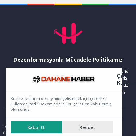
Dünya Çevre Günü
etkinliğinde...
Dezenformasyonla Mücadele Politikamız
Yayınlanan haberler doğruluk ilkesi gözetilerek hazırlanır. Buna
Çerez
rağmen bazı içeriklerde eksik, hatalı veya güncelliğini yitirmiş
Kullanı
bilgiler bulunabilir.Yanlış veya yanıltıcı olduğunu düşündüğünüz
haberleri aşağıdaki iletişim kanallarından bize bildirebilirsiniz:
Bu site, kullanıcı deneyimini geliştirmek için çerezleri
kullanmaktadır. Devam ederek bu çerezleri kabul etmiş
olursunuz.
Ana Sayfa
Tüm hakları saklıdır. Sitede yer alan içerikler izinsiz kopyalanamaz,
Kabul Et
Reddet
yayımlanamaz ve kullanılamaz.