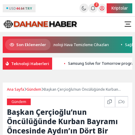
2
Kriptolar
USD
44.64 TRY
Son Eklenenler
mfort Group’tan İleri Teknoloji Hava Temizleme Cihazları
Sağlıkta d
Teknoloji Haberleri
Samsung Solve for Tomorrow programı
Ana Sayfa
Gündem
Başkan Çerçioğlu’nun Öncülüğünde Kurban
Bayramı Öncesinde Aydın’ın Dört Bir Yanında
Çalışmalar Sürüyor
Gündem
0
Başkan Çerçioğlu’nun
Öncülüğünde Kurban Bayramı
Öncesinde Aydın’ın Dört Bir