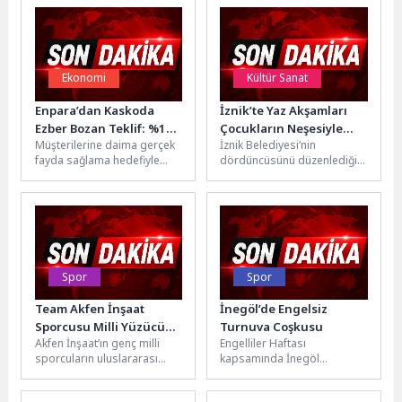
Ekonomi
Kültür Sanat
Enpara’dan Kaskoda
İznik’te Yaz Akşamları
Ezber Bozan Teklif: %15
Çocukların Neşesiyle
Müşterilerine daima gerçek
İznik Belediyesi’nin
Nakit İade
Renkleniyor
fayda sağlama hedefiyle
dördüncüsünü düzenlediği
çalışmalarını
“Nostaljik Yaz Akşamları”
yürüten Enpara, bu anlayışla
etkinlikleri, animasyon film
geliştirdiği yeni hizmetini duyurdu. Artık Enpara
gösterimleri ve müzik
müşterileri, satın aldıkları
dinletileri ile...
kasko poliçesi
üzerinden yüzde 15...
Spor
Spor
Team Akfen İnşaat
İnegöl’de Engelsiz
Sporcusu Milli Yüzücü
Turnuva Coşkusu
Akfen İnşaat’ın genç milli
Engelliler Haftası
Meriç Uygun’dan
sporcuların uluslararası
kapsamında İnegöl
Uluslararası Başarı
arenadaki gelişimlerine katkı
Belediyesi ile İlçe Milli Eğitim
sunmak amacıyla hayata
Müdürlüğü iş birliğinde