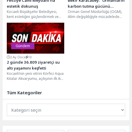
Fevziye Cami Meydanı’na
Bekir Karacabey: “Ormanların
estetik dokunuş
karbon tutma gücünü
Kocaeli Büyükşehir Belediyesi,
Orman Genel Müdürlüğü (OGM),
artıracağız”
kent estetiğini güçlendirmek ve
iklim değişikliğiyle mücadelede
vatandaşlara daha düzenli yaşam
yeni bir dönemin kapısını aralıyor.
alanları sunmak amacıyla
5 Haziran Dünya...
Fevziye...
Gündem
2 Ay Önce
10
2 günde 36.809 ziyaretçi su
altı yaşamını keşfetti
Kocaeli’nin yeni vitrini Körfez Aqua
Kıtalar Akvaryumu, açılışının ilk iki
gününde 36 bin 809 ziyaretçiyi...
Tüm Kategoriler