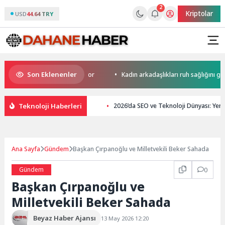
2
Kriptolar
USD
44.64 TRY
Son Eklenenler
rini yapay zekaya bırakıyor
Kadın arkadaşlıkları ruh sağlığını güçlendi
Teknoloji Haberleri
2026’da SEO ve Teknoloji Dünyası: Yeni 
Ana Sayfa
Gündem
Başkan Çırpanoğlu ve Milletvekili Beker Sahada
Gündem
0
Başkan Çırpanoğlu ve
Milletvekili Beker Sahada
Beyaz Haber Ajansı
13 May 2026 12:20