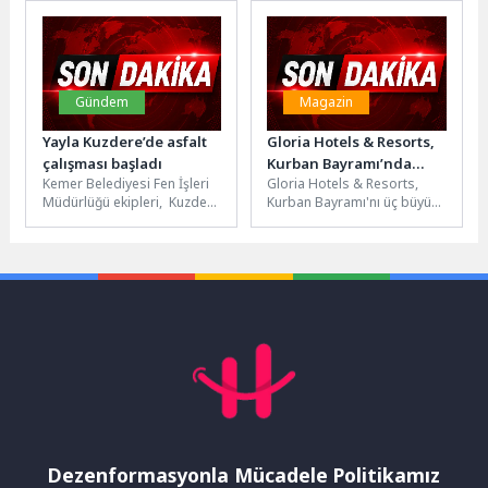
mahallelerdeki yaşlı...
işbirliği ile yürütülen...
Gündem
Magazin
Yayla Kuzdere’de asfalt
Gloria Hotels & Resorts,
çalışması başladı
Kurban Bayramı’nda
Kemer Belediyesi Fen İşleri
Gloria Hotels & Resorts,
Arem Arman, Alya ve
Müdürlüğü ekipleri, Kuzdere
Kurban Bayramı'nı üç büyük
Emre Altuğ’u Ağırladı
Mahallesi'ne bağlı Yayla
konserle taçlandırdı. 27–29
Kuzdere'de 6,5 kilometrelik
Mayıs tarihleri arasında G-
yolda asfalt...
Venture...
Dezenformasyonla Mücadele Politikamız