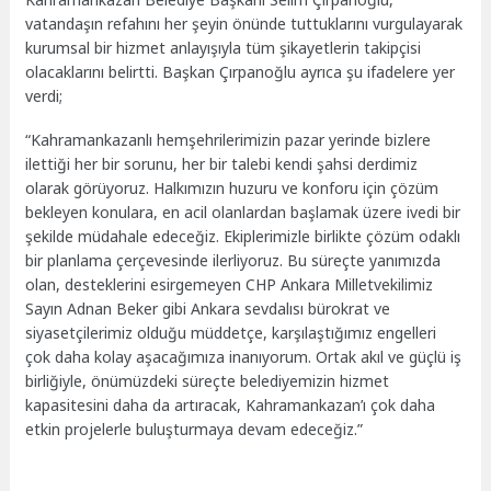
vatandaşın refahını her şeyin önünde tuttuklarını vurgulayarak
kurumsal bir hizmet anlayışıyla tüm şikayetlerin takipçisi
olacaklarını belirtti. Başkan Çırpanoğlu ayrıca şu ifadelere yer
verdi;
“Kahramankazanlı hemşehrilerimizin pazar yerinde bizlere
ilettiği her bir sorunu, her bir talebi kendi şahsi derdimiz
olarak görüyoruz. Halkımızın huzuru ve konforu için çözüm
bekleyen konulara, en acil olanlardan başlamak üzere ivedi bir
şekilde müdahale edeceğiz. Ekiplerimizle birlikte çözüm odaklı
bir planlama çerçevesinde ilerliyoruz. Bu süreçte yanımızda
olan, desteklerini esirgemeyen CHP Ankara Milletvekilimiz
Sayın Adnan Beker gibi Ankara sevdalısı bürokrat ve
siyasetçilerimiz olduğu müddetçe, karşılaştığımız engelleri
çok daha kolay aşacağımıza inanıyorum. Ortak akıl ve güçlü iş
birliğiyle, önümüzdeki süreçte belediyemizin hizmet
kapasitesini daha da artıracak, Kahramankazan’ı çok daha
etkin projelerle buluşturmaya devam edeceğiz.”