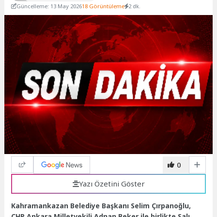
Güncelleme: 13 May 2026
18 Görüntüleme
2 dk.
0
Yazı Özetini Göster
Kahramankazan Belediye Başkanı Selim Çırpanoğlu,
CHP Ankara Milletvekili Adnan Beker ile birlikte Salı