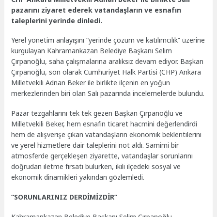
pazarını ziyaret ederek vatandaşların ve esnafın
taleplerini yerinde dinledi.
Yerel yönetim anlayışını “yerinde çözüm ve katılımcılık” üzerine
kurgulayan Kahramankazan Belediye Başkanı Selim
Çırpanoğlu, saha çalışmalarına aralıksız devam ediyor. Başkan
Çırpanoğlu, son olarak Cumhuriyet Halk Partisi (CHP) Ankara
Milletvekili Adnan Beker ile birlikte ilçenin en yoğun
merkezlerinden biri olan Salı pazarında incelemelerde bulundu.
Pazar tezgahlarını tek tek gezen Başkan Çırpanoğlu ve
Milletvekili Beker, hem esnafın ticaret hacmini değerlendirdi
hem de alışverişe çıkan vatandaşların ekonomik beklentilerini
ve yerel hizmetlere dair taleplerini not aldı. Samimi bir
atmosferde gerçekleşen ziyarette, vatandaşlar sorunlarını
doğrudan iletme fırsatı bulurken, ikili ilçedeki sosyal ve
ekonomik dinamikleri yakından gözlemledi.
“SORUNLARINIZ DERDİMİZDİR”
Kahramankazan Belediye Başkanı Selim Çırpanoğlu,