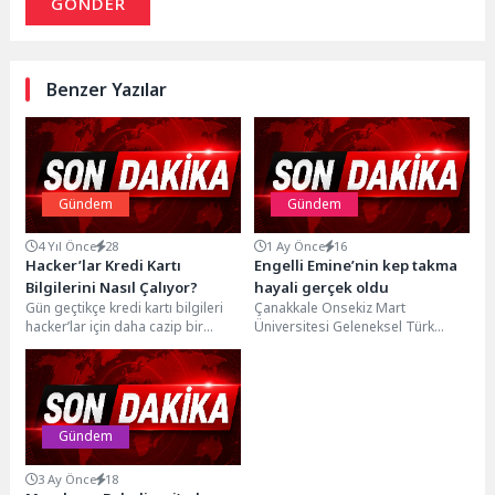
GÖNDER
Benzer Yazılar
Gündem
Gündem
4 Yıl Önce
28
1 Ay Önce
16
Hacker’lar Kredi Kartı
Engelli Emine’nin kep takma
Bilgilerini Nasıl Çalıyor?
hayali gerçek oldu
Gün geçtikçe kredi kartı bilgileri
Çanakkale Onsekiz Mart
hacker’lar için daha cazip bir
Üniversitesi Geleneksel Türk
hedef haline geliyor. Bu
Sanatları Bölümü’ne birinci olarak
dolandırıcılık...
giren işitme engelli Emine Melek...
Gündem
3 Ay Önce
18