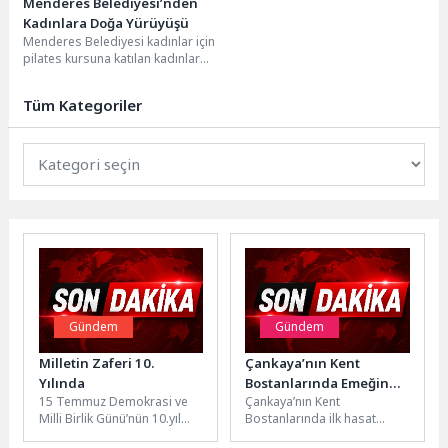
Menderes Belediyesi’nden
Kadınlara Doğa Yürüyüşü
Menderes Belediyesi kadınlar için
pilates kursuna katılan kadınlar
için doğa yürüyüşü
düzenledi.Menderes Belediyesi
Tüm Kategoriler
pilates kurslarına...
Gündem
Gündem
Milletin Zaferi 10.
Çankaya’nın Kent
Yılında
Bostanlarında Emeğin
15 Temmuz Demokrasi ve
Çankaya’nın Kent
Hasadı Başladı
Milli Birlik Günü’nün 10.yıl
Bostanlarında ilk hasat
dönümünde İznikliler Milli
heyecanı başladı. Mutlukent