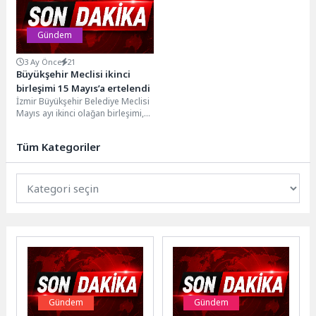
sosyal donatıları...
Gündem
3 Ay Önce
21
Büyükşehir Meclisi ikinci
birleşimi 15 Mayıs’a ertelendi
İzmir Büyükşehir Belediye Meclisi
Mayıs ayı ikinci olağan birleşimi,
yeterli çoğunluk sağlanamadığı
için 15 Mayıs...
Tüm Kategoriler
Gündem
Gündem