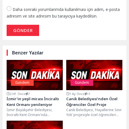
Daha sonraki yorumlarımda kullanılması için adım, e-posta
adresim ve site adresim bu tarayıcıya kaydedilsin.
GÖNDER
Benzer Yazılar
Gündem
Gündem
2 Hf. Önce
7
1 Ay Önce
11
İzmir’in yeşil mirası İnciraltı
Canik Belediyesi’nden Özel
Kent Ormanı yenileniyor
Öğrenciler Özel Proje
İzmir Büyükşehir Belediyesi,
Canik Belediyesi, ‘Hayallerine Sınır
İnciraltı Kent Ormanı'nda
Yok’ projesiyle özel öğrencileri
kapsamlı yenileme çalışması
sanat etkinlikleri ve bilimsel
başlattı. Doğal dokusu korunarak
gözlem aktiviteleriyle bir...