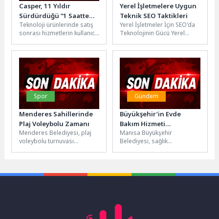
Casper, 11 Yıldır
Yerel İşletmelere Uygun
Sürdürdüğü “1 Saatte
Teknik SEO Taktikleri
Teknoloji ürünlerinde satış
Yerel İşletmeler İçin SEO'da
Servis” Hizmetiyle
sonrası hizmetlerin kullanıcı
Teknolojinin Gücü Yerel
Türkiye’de Satış Sonrası
deneyimindeki önemi her
işletmeler için SEO
Hizmetlerde Fark
geçen gün artarken, Casper
çalışmaları, teknolojinin
Yaratıyor
11 yıldır...
sunduğu imkanlarla daha...
Spor
Gündem
Menderes Sahillerinde
Büyükşehir’in Evde
Plaj Voleybolu Zamanı
Bakım Hizmeti
Menderes Belediyesi, plaj
Manisa Büyükşehir
Vatandaşların Yaşamını
voleybolu turnuvası
Belediyesi, sağlık
Kolaylaştırıyor
düzenleyecek. 27-28
hizmetlerine erişimde zorluk
Haziran’daki etkinlik Özdere
yaşayan, yaşlı, engelli ve
Çukuraltı sahilinde
bakıma ihtiyaç duyan
olacak.Menderes Belediyesi,
vatandaşların...
Özdere...