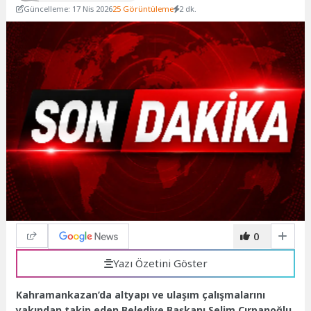
Güncelleme: 17 Nis 2026
25 Görüntüleme
2 dk.
0
Yazı Özetini Göster
Kahramankazan’da altyapı ve ulaşım çalışmalarını
yakından takip eden Belediye Başkanı Selim Çırpanoğlu,