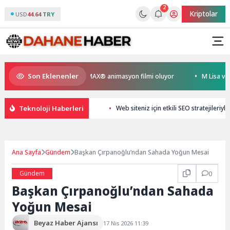
2
Kriptolar
USD
44.64 TRY
Son Eklenenler
eyen Kral Türkiye’nin ilk IMAX® animasyon filmi oluyor
M Lisa ve Dolu
Teknoloji Haberleri
Web siteniz için etkili SEO stratejileri
Ana Sayfa
Gündem
Başkan Çırpanoğlu’ndan Sahada Yoğun Mesai
Gündem
0
Başkan Çırpanoğlu’ndan Sahada
Yoğun Mesai
Beyaz Haber Ajansı
17 Nis 2026 11:39