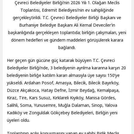
Çevreci Belediyeler Birliği’nin 2026 Yılı 1. Olağan Meclis
Toplantısı, Edremit Belediyesi’nin ev sahipliğinde
gerçekleştirildi. T.C. Çevreci Belediyeler Birliği Başkanı ve
Burhaniye Belediye Başkanı Ali Kemal Deveciler’in
başkanlığında gerçekleşen toplantıda; birliğin çalışmaları, yeni
dönem hedefleri ve gündem maddeleri görüşülerek karara
bağlandı.
Her geçen gün gücüne güç katarak büyüyen T.C. Çevreci
Belediyeler Birliği’nde, 3 belediyenin ayrılma kararına karşın 20
belediyenin birliğe katılım kararı almasıyla üye sayısı 150’ye
yükseldi. Ardahan Posof, Amasya, Bilecik, Bilecik Bayırköy,
Düzce Akçakoca, Hatay Defne, İzmir Beydağ, Kemalpaşa,
Kiraz, Tire, Kars Susuz, Kırklareli Kıyıköy, Manisa Gördes,
Salihli, Soma, Yunusemre, Muğla Dalaman, Sinop, Yalova
Kadıköy ve Zonguldak Gökçebey Belediyeleri, Birliğin yeni
üyeleri oldu.
Toplantının açılış konuşmasını yapan ev sahibi Birlik Meclis