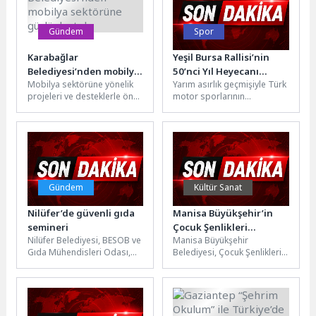
Gündem
Spor
Karabağlar
Yeşil Bursa Rallisi’nin
Belediyesi’nden mobilya
50’nci Yıl Heyecanı
Mobilya sektörüne yönelik
Yarım asırlık geçmişiyle Türk
sektörüne güçlü destek
Bursa’nın Kalbi
projeleri ve desteklerle öne
motor sporlarının
Osmangazi’de
çıkan Karabağlar Belediyesi,
hafızasında özel bir yere
Yaşanacak
İzmir Mobilya Fuarı’nda
sahip olan Yeşil Bursa
standıyla yerini...
Rallisi,...
Gündem
Kültür Sanat
Nilüfer’de güvenli gıda
Manisa Büyükşehir’in
semineri
Çocuk Şenlikleri
Nilüfer Belediyesi, BESOB ve
Manisa Büyükşehir
Saruhanlı’da Yüzleri
Gıda Mühendisleri Odası,
Belediyesi, Çocuk Şenlikleri
Gülümsetti
“Dünya Gıda Güvenliği Günü”
kapsamında Saruhanlı’da
kapsamında esnaf ve
düzenlediği etkinliklerle
vatandaşlara...
çocukları eğlence dolu bir
günle buluşturdu....