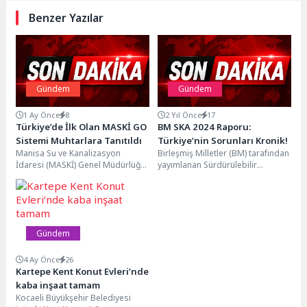
Benzer Yazılar
Gündem
Gündem
1 Ay Önce
8
2 Yıl Önce
17
Türkiye’de İlk Olan MASKİ GO
BM SKA 2024 Raporu:
Sistemi Muhtarlara Tanıtıldı
Türkiye’nin Sorunları Kronik!
Manisa Su ve Kanalizasyon
Birleşmiş Milletler (BM) tarafından
İdaresi (MASKİ) Genel Müdürlüğü
yayımlanan Sürdürülebilir
tarafından MANULAŞ iş birliğiyle
Kalkınma (SKA) 2024 Raporu,
hayata geçirilen, su...
Türkiye’nin kalkınma hedeflerine
ulaşma konusunda...
Gündem
4 Ay Önce
26
Kartepe Kent Konut Evleri’nde
kaba inşaat tamam
Kocaeli Büyükşehir Belediyesi