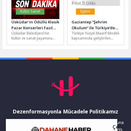
Kültür Sanat
Eğitim
Üsküdar’ın Ödüllü Klasik
Gaziantep “Şehrim
Pazar Konserleri Fazıl
Okulum” ile Türkiye’de
Üsküdar Belediyesi’nin
Türkiye Yüzyılı Maarif Modeli
Say ile Yeni Sezona
Pilot İl Oldu
kültür ve sanat yaşamına
kapsamında geliştirilen
Merhaba Diyor
değer katan, sanatseverlerin
“Şehrim Okulum” projesi için
yoğun ilgiyle takip ettiği
Gaziantep pilot il seçildi.
ödüllü konser...
Gaziantep...
Dezenformasyonla Mücadele Politikamız
Yayınlanan haberler doğruluk ilkesi gözetilerek hazırlanır. Buna
Çerez
rağmen bazı içeriklerde eksik, hatalı veya güncelliğini yitirmiş