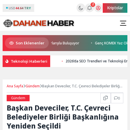
2
Kriptolar
USD
44.64 TRY
Son Eklenenler
an Sönmez TESAK’ta Okurlarıyla Buluşuyor
Genç KOMEK Yaz Okulu Öğre
Teknoloji Haberleri
2026’da SEO Trendleri ve Teknoloji En
Ana Sayfa
Gündem
Başkan Deveciler, T.C. Çevreci Belediyeler Birliği
Başkanlığına Yeniden Seçildi
Gündem
0
Başkan Deveciler, T.C. Çevreci
Belediyeler Birliği Başkanlığına
Yeniden Seçildi