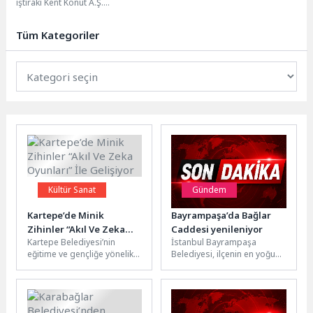
iştiraki Kent Konut A.Ş.
güvencesiyle Kartepe Sarımeşe
Mahallesi’nde projelendirilen
Tüm Kategoriler
Kartepe Kent Konut...
Kültür Sanat
Gündem
Kartepe’de Minik
Bayrampaşa’da Bağlar
Zihinler “Akıl Ve Zeka
Caddesi yenileniyor
Kartepe Belediyesi’nin
İstanbul Bayrampaşa
Oyunları” İle Gelişiyor
eğitime ve gençliğe yönelik
Belediyesi, ilçenin en yoğun
yatırımları hız kesmeden
kullanılan arterlerinden biri
devam ediyor. Genç
olan Bağlar Caddesi’nde
Akademi 2 bünyesinde...
kapsamlı bir yenileme...