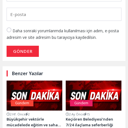
Daha sonraki yorumlarımda kullanılması için adım, e-posta
adresim ve site adresim bu tarayıcıya kaydedilsin.
GÖNDER
Benzer Yazılar
Gündem
Gündem
2 Hf. Önce
2
2 Ay Önce
15
Büyükşehir vektörle
Keçiören Belediyesi’nden
mücadelede eğitim ve saha
7/24 ilaçlama seferberliği