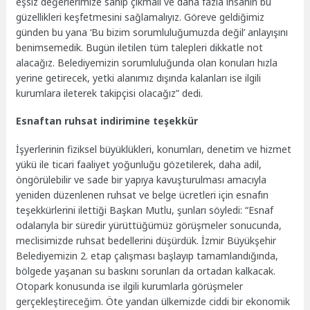
eşsiz değerlerimize sahip çıkmalı ve daha fazla insanın bu
güzellikleri keşfetmesini sağlamalıyız. Göreve geldiğimiz
günden bu yana ‘Bu bizim sorumluluğumuzda değil’ anlayışını
benimsemedik. Bugün iletilen tüm talepleri dikkatle not
alacağız. Belediyemizin sorumluluğunda olan konuları hızla
yerine getirecek, yetki alanımız dışında kalanları ise ilgili
kurumlara ileterek takipçisi olacağız” dedi.
Esnaftan ruhsat indirimine teşekkür
İşyerlerinin fiziksel büyüklükleri, konumları, denetim ve hizmet
yükü ile ticari faaliyet yoğunluğu gözetilerek, daha adil,
öngörülebilir ve sade bir yapıya kavuşturulması amacıyla
yeniden düzenlenen ruhsat ve belge ücretleri için esnafın
teşekkürlerini ilettiği Başkan Mutlu, şunları söyledi: “Esnaf
odalarıyla bir süredir yürüttüğümüz görüşmeler sonucunda,
meclisimizde ruhsat bedellerini düşürdük. İzmir Büyükşehir
Belediyemizin 2. etap çalışması başlayıp tamamlandığında,
bölgede yaşanan su baskını sorunları da ortadan kalkacak.
Otopark konusunda ise ilgili kurumlarla görüşmeler
gerçekleştireceğim. Öte yandan ülkemizde ciddi bir ekonomik