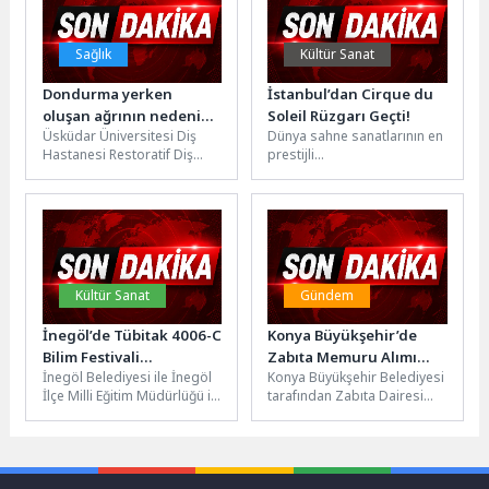
Sağlık
Kültür Sanat
Dondurma yerken
İstanbul’dan Cirque du
oluşan ağrının nedeni
Soleil Rüzgarı Geçti!
Üsküdar Üniversitesi Diş
Dünya sahne sanatlarının en
sadece hassasiyet
Hastanesi Restoratif Diş
prestijli
olmayabilir!
Tedavisi Uzmanı Dr. Öğr.
topluluklarından Cirque du
Üyesi Ayşenur Turan,
Soleil, 10 yıl aradan
dondurma veya...
sonra OVO gösterisiyle
İstanbul seyircisiyle
buluştu. Tatlı...
Kültür Sanat
Gündem
İnegöl’de Tübitak 4006-C
Konya Büyükşehir’de
Bilim Festivali
Zabıta Memuru Alımı
İnegöl Belediyesi ile İnegöl
Konya Büyükşehir Belediyesi
Gerçekleştirildi
İçin Başvurular Devam
İlçe Milli Eğitim Müdürlüğü iş
tarafından Zabıta Dairesi
Ediyor
birliğinde düzenlenen
Başkanlığı bünyesinde, 657
TÜBİTAK 4006-C İlçe Bilim...
sayılı Devlet Memurları
Kanunu’na tabi olarak...