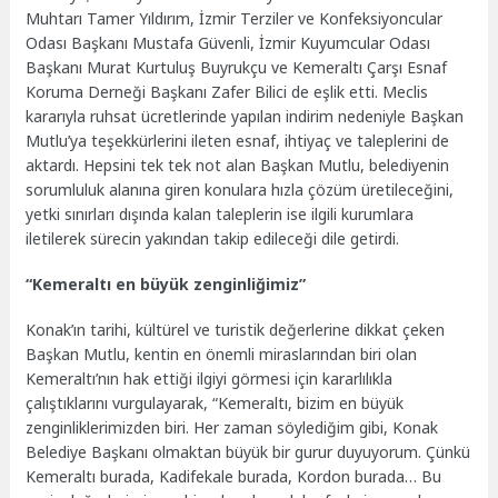
Muhtarı Tamer Yıldırım, İzmir Terziler ve Konfeksiyoncular
Odası Başkanı Mustafa Güvenli, İzmir Kuyumcular Odası
Başkanı Murat Kurtuluş Buyrukçu ve Kemeraltı Çarşı Esnaf
Koruma Derneği Başkanı Zafer Bilici de eşlik etti. Meclis
kararıyla ruhsat ücretlerinde yapılan indirim nedeniyle Başkan
Mutlu’ya teşekkürlerini ileten esnaf, ihtiyaç ve taleplerini de
aktardı. Hepsini tek tek not alan Başkan Mutlu, belediyenin
sorumluluk alanına giren konulara hızla çözüm üretileceğini,
yetki sınırları dışında kalan taleplerin ise ilgili kurumlara
iletilerek sürecin yakından takip edileceği dile getirdi.
“Kemeraltı en büyük zenginliğimiz”
Konak’ın tarihi, kültürel ve turistik değerlerine dikkat çeken
Başkan Mutlu, kentin en önemli miraslarından biri olan
Kemeraltı’nın hak ettiği ilgiyi görmesi için kararlılıkla
çalıştıklarını vurgulayarak, “Kemeraltı, bizim en büyük
zenginliklerimizden biri. Her zaman söylediğim gibi, Konak
Belediye Başkanı olmaktan büyük bir gurur duyuyorum. Çünkü
Kemeraltı burada, Kadifekale burada, Kordon burada… Bu