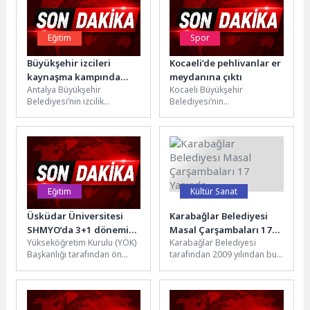
Eğitim
Spor
Büyükşehir izcileri
Kocaeli’de pehlivanlar er
kaynaşma kampında
meydanına çıktı
Antalya Büyükşehir
Kocaeli Büyükşehir
buluştu
Belediyesi’nin izcilik
Belediyesi’nin
çalışmaları kapsamında
organizasyonluğunda bu yıl
farklı dönem izcileri, Gençlik
18’incisi düzenlenen
Kampı Eğitim Merkezi’nde
Sekapark Altınkemer Yağlı
düzenlenen kaynaşma...
Güreşleri, binlerce yağlı
güreş...
Eğitim
Kültür Sanat
Üsküdar Üniversitesi
Karabağlar Belediyesi
SHMYO’da 3+1 dönemi
Masal Çarşambaları 17
Yükseköğretim Kurulu (YÖK)
Karabağlar Belediyesi
başlıyor!
Yaşında
Başkanlığı tarafından ön
tarafından 2009 yılından bu
lisans programları için
yana düzenlenen “Masal
hayata geçirilen 3+1
Çarşambaları”, 17 yıldır
İşletmede Mesleki Eğitim...
çocukları kitaplarla
buluşturmaya...