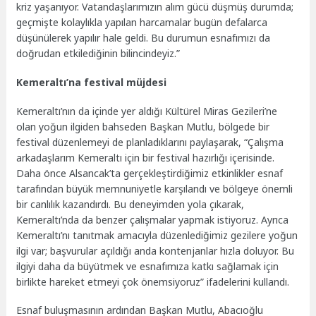
kriz yaşanıyor. Vatandaşlarımızın alım gücü düşmüş durumda;
geçmişte kolaylıkla yapılan harcamalar bugün defalarca
düşünülerek yapılır hale geldi. Bu durumun esnafımızı da
doğrudan etkilediğinin bilincindeyiz.”
Kemeraltı’na festival müjdesi
Kemeraltı’nın da içinde yer aldığı Kültürel Miras Gezileri’ne
olan yoğun ilgiden bahseden Başkan Mutlu, bölgede bir
festival düzenlemeyi de planladıklarını paylaşarak, “Çalışma
arkadaşlarım Kemeraltı için bir festival hazırlığı içerisinde.
Daha önce Alsancak’ta gerçekleştirdiğimiz etkinlikler esnaf
tarafından büyük memnuniyetle karşılandı ve bölgeye önemli
bir canlılık kazandırdı. Bu deneyimden yola çıkarak,
Kemeraltı’nda da benzer çalışmalar yapmak istiyoruz. Ayrıca
Kemeraltı’nı tanıtmak amacıyla düzenlediğimiz gezilere yoğun
ilgi var; başvurular açıldığı anda kontenjanlar hızla doluyor. Bu
ilgiyi daha da büyütmek ve esnafımıza katkı sağlamak için
birlikte hareket etmeyi çok önemsiyoruz” ifadelerini kullandı.
Esnaf buluşmasının ardından Başkan Mutlu, Abacıoğlu