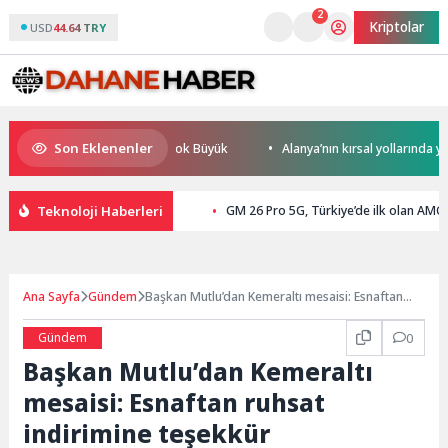
2
Kriptolar
USD
44.64 TRY
Son Eklenenler
üresel Rekabet Potansiyeli Çok Büyük
Alanya’nın kırsal yollarında yoğu
Teknoloji Haberleri
GM 26 Pro 5G, Türkiye’de ilk olan AMOL
Ana Sayfa
Gündem
Başkan Mutlu’dan Kemeraltı mesaisi: Esnaftan
ruhsat indirimine teşekkür
Gündem
0
Başkan Mutlu’dan Kemeraltı
mesaisi: Esnaftan ruhsat
indirimine teşekkür