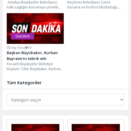
Antalya Büyükşehir Belediyesi,
Keçiören Belediyesi Çevre
çalışmalarını sürdürüyor
halk sağlığını korumaya yönelik
Koruma ve Kontrol Müdürlüğü,
vektörle mücadele çalışmalarını
ilkbahar ve yaz aylarında artan
19 ilçede aralıksız sürdürüyor.
hava sıcaklıklarıyla birlikte...
Ekipler...
Gündem
3 Ay Önce
19
Başkan Büyükakın, Kurban
Bayramı’nı tebrik etti
Kocaeli Büyükşehir Belediye
Başkanı Tahir Büyükakın, Kurban
Bayramı dolayısıyla yayımladığı
mesajında tüm İslam aleminin
Tüm Kategoriler
bayramını...