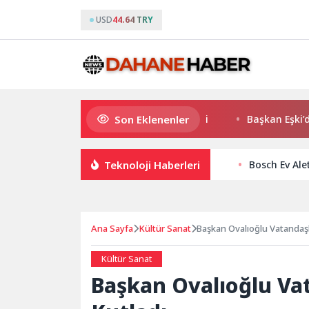
USD
44.64 TRY
Son Eklenenler
K. Menderes’te AKTAŞ Bereketi
Başkan Eşki’den Ça
Teknoloji Haberleri
Bosch Ev Ale
Ana Sayfa
Kültür Sanat
Başkan Ovalıoğlu Vatandaşl
Kültür Sanat
Başkan Ovalıoğlu Vat