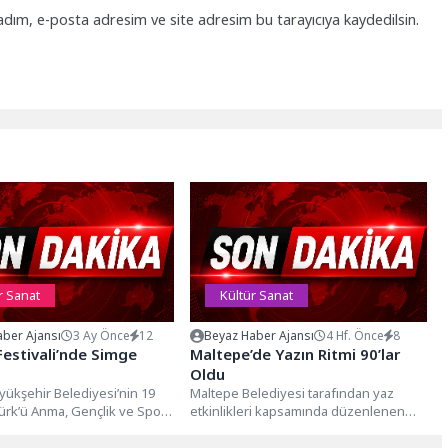
adım, e-posta adresim ve site adresim bu tarayıcıya kaydedilsin.
r Sanat
Kültür Sanat
ber Ajansı
3 Ay Önce
12
Beyaz Haber Ajansı
4 Hf. Önce
8
Festivali’nde Simge
Maltepe’de Yazın Ritmi 90’lar
Oldu
ükşehir Belediyesi’nin 19
Maltepe Belediyesi tarafından yaz
ürk’ü Anma, Gençlik ve Spor
etkinlikleri kapsamında düzenlenen
apsamında düzenlediği
açık hava konserleri, bu kez 90’lı yılların
tivali’nde...
unutulmaz...