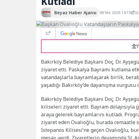
Kutladı
Beyaz Haber Ajansı
06 Nis 2026 14:15
Gü
Y
Bakırköy Belediye Başkanı Doç. Dr. Ayşegül
ziyaret etti. Paskalya Bayramı kutlama etk
vatandaşlarla bayramlaşarak birlik, berabe
yaşadığı Bakırköy’de dayanışma vurgusu ön
Bakırköy Belediye Başkanı Doç. Dr. Ayşegü
kiliseleri ziyaret etti. Bayram dolayısıyla
araya gelerek bayramlarını kutladı. Progr
ziyaret eden Ovalıoğlu, burada cemaatle soh
Istepanos Kilisesi’ne geçen Ovalıoğlu, bu
mesajı verdi. Ziyaretlerin devamında St. A