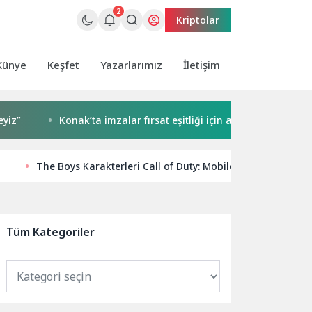
2
Kriptolar
Künye
Keşfet
Yazarlarımız
İletişim
Konak’ta imzalar fırsat eşitliği için atıldı
Başkan Çer
The Boys Karakterleri Call of Duty: Mobile’a Geliyor: 5. Se
Tüm Kategoriler