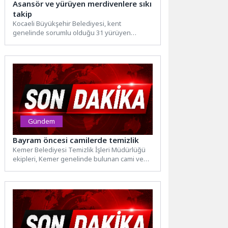
Asansör ve yürüyen merdivenlere sıkı
takip
Kocaeli Büyükşehir Belediyesi, kent
genelinde sorumlu olduğu 31 yürüyen
merdiven ile 147 asansörün sorunsuz
çalışması...
Gündem
Bayram öncesi camilerde temizlik
Kemer Belediyesi Temizlik İşleri Müdürlüğü
ekipleri, Kemer genelinde bulunan cami ve
mescitlerde Kurban Bayramı öncesi...