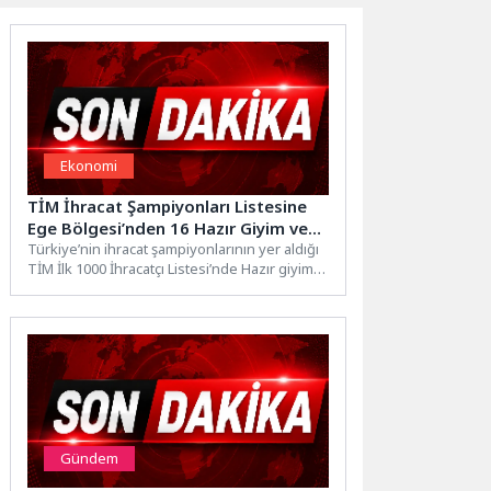
Ekonomi
TİM İhracat Şampiyonları Listesine
Ege Bölgesi’nden 16 Hazır Giyim ve
Tekstil İhracatçısı Girdi
Türkiye’nin ihracat şampiyonlarının yer aldığı
TİM İlk 1000 İhracatçı Listesi’nde Hazır giyim
ve konfeksiyon sektöründen...
Gündem