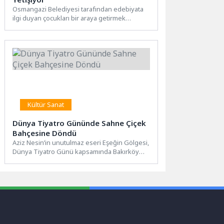
Osmangazi Belediyesi tarafından edebiyata
ilgi duyan çocukları bir araya getirmek
amacıyla hayata geçirilen Küçük Yazarlar...
Kültür Sanat
Dünya Tiyatro Gününde Sahne Çiçek
Bahçesine Döndü
Aziz Nesin’in unutulmaz eseri Eşeğin Gölgesi,
Dünya Tiyatro Günü kapsamında Bakırköy
Belediye Tiyatroları tarafından ücretsiz...