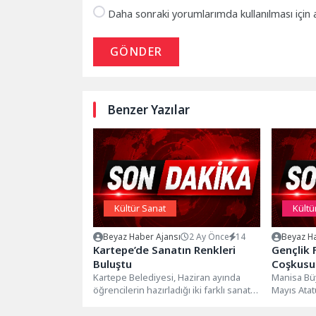
Daha sonraki yorumlarımda kullanılması için 
GÖNDER
Benzer Yazılar
Kültür Sanat
Kültü
Beyaz Haber Ajansı
2 Ay Önce
14
Beyaz Ha
Kartepe’de Sanatın Renkleri
Gençlik 
Buluştu
Coşkusu
Kartepe Belediyesi, Haziran ayında
Manisa Büy
öğrencilerin hazırladığı iki farklı sanat
Mayıs Atat
etkinliğine ev sahipliği yapıyor. Eşme
Bayramı k
Ortaokulu...
Gençlik Fes