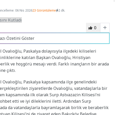
ncelleme: 06 Nis 2026
23 Görüntüleme
2 dk.
0
azı Özetini Göster
 Ovalıoğlu, Paskalya dolayısıyla ilçedeki kiliseleri
inliklerine katılan Başkan Ovalıoğlu, Hristiyan
rlik ve hoşgörü mesajı verdi. Farklı inançların bir arada
e çıktı.
l Ovalıoğlu, Paskalya kapsamında ilçe genelindeki
 gerçekleştirilen ziyaretlerde Ovalıoğlu, vatandaşlarla bir
am kapsamında ilk olarak Surp Astvazazin Kilisesi’ni
bet etti ve iyi dileklerini iletti. Ardından Surp
rada da vatandaşlarla bayramlaşarak birlik ve beraberlik
ntuan Kilisesi’ni de ziyaret eden Bakırköy Belediye