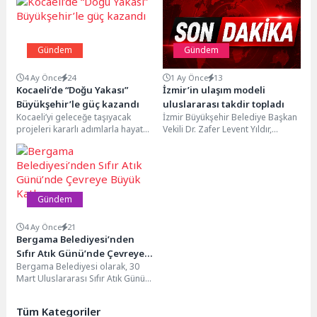
Gündem
Gündem
4 Ay Önce
24
1 Ay Önce
13
Kocaeli’de “Doğu Yakası”
İzmir’in ulaşım modeli
Büyükşehir’le güç kazandı
uluslararası takdir topladı
Kocaeli’yi geleceğe taşıyacak
İzmir Büyükşehir Belediye Başkan
projeleri kararlı adımlarla hayata
Vekili Dr. Zafer Levent Yıldır,
geçiren Büyükşehir Belediyesi,
Uluslararası Toplu Taşıma Birliği
kentin doğu yakasına yaptığı
(UITP) Avrasya...
hizmet...
Gündem
4 Ay Önce
21
Bergama Belediyesi’nden
Sıfır Atık Günü’nde Çevreye
Bergama Belediyesi olarak, 30
Büyük Katkı
Mart Uluslararası Sıfır Atık Günü
kapsamında çevre bilincini
artırmaya yönelik önemli...
Tüm Kategoriler