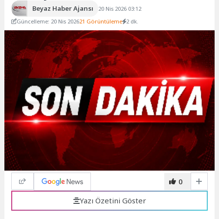
Beyaz Haber Ajansı
20 Nis 2026 03:12
Güncelleme: 20 Nis 2026
21 Görüntüleme
2 dk.
0
Yazı Özetini Göster