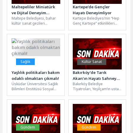
Maltepeliler Miniatürk
Kartepe’de Gençler
ve Dijital Deneyim
Hayatı Deneyimliyor
Maltepe Belediyesi, bahar
Kartepe Belediyesi’nin “Hep
Müzesi’ni ziyaret etti
kültür sanat gezileri
Genç Kartepe” etkinlikleri
kapsamında düzenlediği
kapsamında düzenlediği
Miniatürk ve Dijital Deneyim
Gençlik ve Gelişim Kampı, ilk
Müzesi ziyaretleriyle
dönemini sertifika...
vatandaşları...
Sağlık
Kültür Sanat
Yaşlılık politikaları bakım
Bakırköy’de Tarık
odaklı olmaktan çıkmalı!
Akan’ın Hayatı Sahneye
Üsküdar Üniversitesi Sağlık
Bakırköy Belediye
Taşındı
Bilimleri Enstitüsü Sosyal
Tiyatroları, Yeşilçam’ın usta
Hizmet Anabilim Dalı
ismi Tarık Akan’ın hayatını
bünyesinde hazırlanan
konu alan unutulmaz eseri
yüksek lisans tezi, İstanbul...
“Anne Kafamda...
Gündem
Gündem