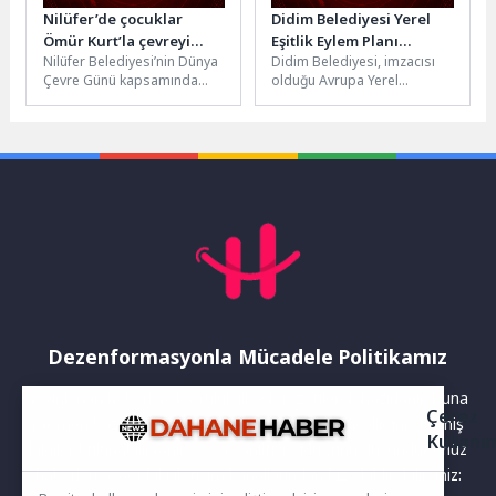
Nilüfer’de çocuklar
Didim Belediyesi Yerel
Ömür Kurt’la çevreyi
Eşitlik Eylem Planı
Nilüfer Belediyesi’nin Dünya
Didim Belediyesi, imzacısı
konuştu
Çalışmalarını
Çevre Günü kapsamında
olduğu Avrupa Yerel
Sürdürüyor
düzenlediği “Çevreci Eller
Yaşamda Kadın-Erkek Eşitliği
Buluşuyor” etkinlikleri
Şartı (CEMR) kapsamında
kapsamında gazeteci-yazar
hazırlıklarını sürdürdüğü
Ömür Kurt,...
Yerel...
Dezenformasyonla Mücadele Politikamız
Yayınlanan haberler doğruluk ilkesi gözetilerek hazırlanır. Buna
Çerez
rağmen bazı içeriklerde eksik, hatalı veya güncelliğini yitirmiş
Kullanı
bilgiler bulunabilir.Yanlış veya yanıltıcı olduğunu düşündüğünüz
haberleri aşağıdaki iletişim kanallarından bize bildirebilirsiniz: