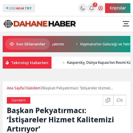
2
Kriptolar
USD
44.64 TRY
Son Eklenenler
 Darıca’ya modern ulaşım yatırımı
Haymana’nın Geleceği ve Yatırım Pota
Teknoloji Haberleri
Kaspersky, Dünya Kupası’nın Resmi Kayna
Ana Sayfa
Gündem
Başkan Pekyatırmacı: ‘İstişareler Hizmet
Kalitemizi Artırıyor’
Gündem
0
Başkan Pekyatırmacı:
‘İstişareler Hizmet Kalitemizi
Artırıyor’