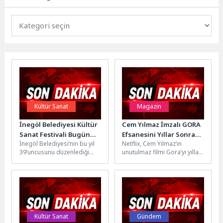
Kültür Sanat
Magazin
İnegöl Belediyesi Kültür
Cem Yılmaz İmzalı GORA
Sanat Festivali Bugün
Efsanesini Yıllar Sonra
İnegöl Belediyesi’nin bu yıl
Netflix, Cem Yılmaz’ın
Başlıyor
İzleyiciyle Yeniden
39’uncusunu düzenlediği
unutulmaz filmi Gora’yı yıllar
Buluşturacak Netflix
Uluslararası Kültür Sanat
sonra izleyiciyle yeniden
Dizisi GORA4GORA’nın
Festivali, bugün yapılacak
buluşturacak yeni
Çekimleri Başladı
kortej yürüyüşü ile...
dizisi GORA4GORA’nın
çekimlerinin başladığını
setten...
Kültür Sanat
Gündem