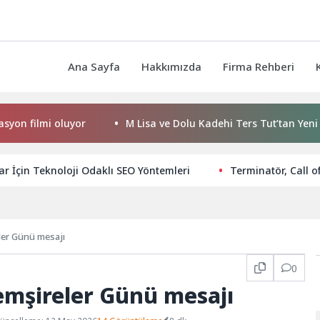
Ana Sayfa
Hakkımızda
Firma Rehberi
i oluyor
M Lisa ve Dolu Kadehi Ters Tut’tan Yeni İş Birliği:
ar İçin Teknoloji Odaklı SEO Yöntemleri
Terminatör, Call o
er Günü mesajı
0
mşireler Günü mesajı