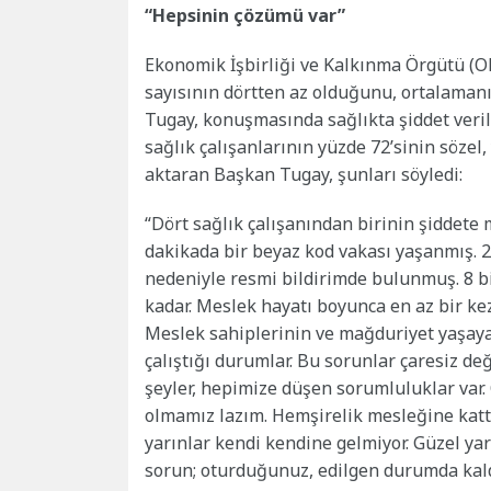
“Hepsinin çözümü var”
Ekonomik İşbirliği ve Kalkınma Örgütü (O
sayısının dörtten az olduğunu, ortalama
Tugay, konuşmasında sağlıkta şiddet veril
sağlık çalışanlarının yüzde 72’sinin sözel
aktaran Başkan Tugay, şunları söyledi:
“Dört sağlık çalışanından birinin şiddete 
dakikada bir beyaz kod vakası yaşanmış. 20
nedeniyle resmi bildirimde bulunmuş. 8 bin
kadar. Meslek hayatı boyunca en az bir kez
Meslek sahiplerinin ve mağduriyet yaşay
çalıştığı durumlar. Bu sorunlar çaresiz değ
şeyler, hepimize düşen sorumluluklar var
olmamız lazım. Hemşirelik mesleğine katt
yarınlar kendi kendine gelmiyor. Güzel ya
sorun; oturduğunuz, edilgen durumda kal