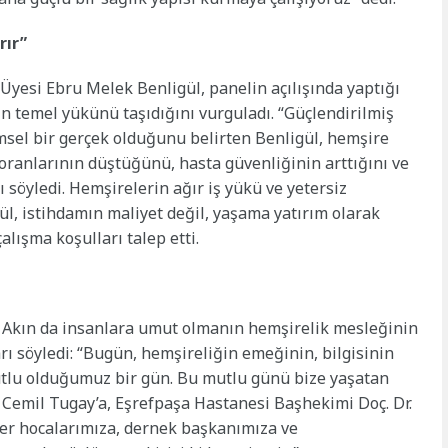
rır”
Üyesi Ebru Melek Benligül, panelin açılışında yaptığı
n temel yükünü taşıdığını vurguladı. “Güçlendirilmiş
imsel bir gerçek olduğunu belirten Benligül, hemşire
oranlarının düştüğünü, hasta güvenliğinin arttığını ve
 söyledi. Hemşirelerin ağır iş yükü ve yetersiz
ül, istihdamın maliyet değil, yaşama yatırım olarak
alışma koşulları talep etti.
 Akın da insanlara umut olmanın hemşirelik mesleğinin
rı söyledi: “Bugün, hemşireliğin emeğinin, bilgisinin
mutlu olduğumuz bir gün. Bu mutlu günü bize yaşatan
 Cemil Tugay’a, Eşrefpaşa Hastanesi Başhekimi Doç. Dr.
ğer hocalarımıza, dernek başkanımıza ve