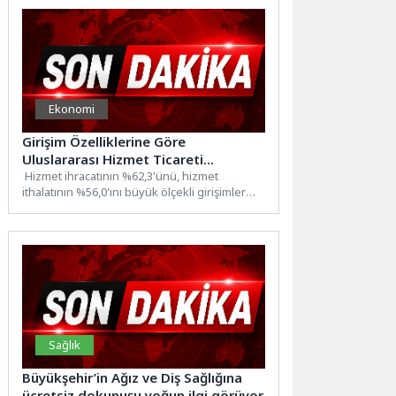
Ekonomi
Girişim Özelliklerine Göre
Uluslararası Hizmet Ticareti
İstatistikleri, 2024
Hizmet ihracatının %62,3'ünü, hizmet
ithalatının %56,0'ını büyük ölçekli girişimler
yaptıHizmet ihracatının %8,7'sini yapan 1-9
çalışanı...
Sağlık
Büyükşehir’in Ağız ve Diş Sağlığına
ücretsiz dokunuşu yoğun ilgi görüyor