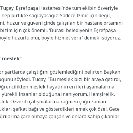
Tugay, Eşrefpaşa Hastanesi’nde tüm ekibin özveriyle
ni hep birlikte sağlayacağız. Sadece İzmir için değil,
ni, huzur ve güven içinde çalışılan bir hastane ortamını
bizim için çok önemli. ‘Burası belediyenin Eşrefpaşa
böyle huzurlu olur, böyle hizmet verir’ demek istiyoruz.
r meslek”
 şartlarda çalıştığını gözlemlediğini belirten Başkan
ğunu söyledi. Tugay, “Bu meslek bizi bir araya getirdi,
 Öğrencilikten meslek hayatının en ileri aşamalarına
yi yürekli insanlar olduğuna inanıyorum. Hemşirelik,
slek. Özverili çalışmalarına rağmen çoğu zaman
ukları şefkat bağı ve gösterdikleri emek çok özel. Gece
ğrılarına çare olmaya çalışan ve onlara sahip çıkanlar