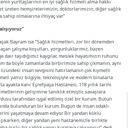
enin yurttaşlarının en iyi sağlık hizmeti alma hakkı
et üreten hemşirelerimizin, doktorlarımızın, diğer sağlık
 sahip olmalarına ihtiyaç var.”
alışıyoruz”
aşak Bayram ise “Sağlık hizmetleri, zor bir dönemden
rlaşan çalışma koşulları, yorgunluklarımız, bazen
 dair taşıdığımız kaygılar, meslek hayatımızın ruhunu
tam da böyle zamanlarda birbirimize sahip çıkmanın, aynı
özündeki insan sevgisini hatırlamanın çok kıymetli
ti yalnız bilgiyle, teknolojiyle ve modern binalarla
 ayakta kalır. Eşrefpaşa Hastanesi, 118 yıllık tarihi
etlerinin gelişimine tanıklık etmiştir, savaşlara
rdusu tarafından işgal edilmiş özel bir kurum. Bütün
sında bulunduran bir kurum. Bugün de insan odaklı
erini yaşatmaya devam ediyor. Bir yandan köklü
 çıkarken, diğer yandan yeni hastanemizle birlikte
aha güçlü bir sağlık yapısı kurmaya çalışıyoruz” dedi.