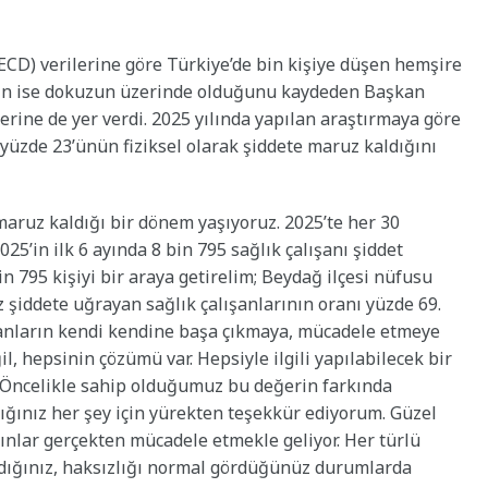
ECD) verilerine göre Türkiye’de bin kişiye düşen hemşire
nın ise dokuzun üzerinde olduğunu kaydeden Başkan
erine de yer verdi. 2025 yılında yapılan araştırmaya göre
, yüzde 23’ünün fiziksel olarak şiddete maruz kaldığını
maruz kaldığı bir dönem yaşıyoruz. 2025’te her 30
25’in ilk 6 ayında 8 bin 795 sağlık çalışanı şiddet
 795 kişiyi bir araya getirelim; Beydağ ilçesi nüfusu
 şiddete uğrayan sağlık çalışanlarının oranı yüzde 69.
anların kendi kendine başa çıkmaya, mücadele etmeye
il, hepsinin çözümü var. Hepsiyle ilgili yapılabilecek bir
. Öncelikle sahip olduğumuz bu değerin farkında
ığınız her şey için yürekten teşekkür ediyorum. Güzel
rınlar gerçekten mücadele etmekle geliyor. Her türlü
dığınız, haksızlığı normal gördüğünüz durumlarda