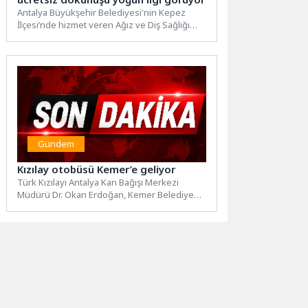
Antalya Büyükşehir Belediyesi'nin Kepez
İlçesi’nde hizmet veren Ağız ve Diş Sağlığı
Polikliniği yoğun ilgi görüyor....
Gündem
Kızılay otobüsü Kemer’e geliyor
Türk Kızılayı Antalya Kan Bağışı Merkezi
Müdürü Dr. Okan Erdoğan, Kemer Belediye
Başkanı Necati Topaloğlu’nu...