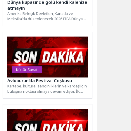
Dünya kupasında golü kendi kalenize
atmayın
Amerika Birleşik Devletleri, Kanada ve
Meksika'da düzenlenecek 2026 FIFA Dünya
Kupası yaklaşırken heyecan doruk
noktasına...
Kültür Sanat
Avluburun’da Festival Coşkusu
Kartepe, kültürel zenginliklerin ve kardeşliğin
buluşma noktası olmaya devam ediyor. İlk
etabı geçtiğimiz hafta Kartepe...