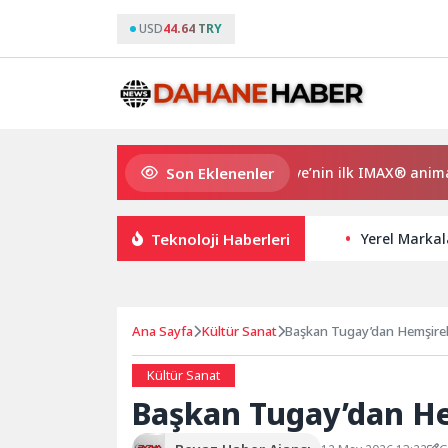
USD
44.64 TRY
Son Eklenenler
Gupi ve Gülmeyen Kral Türkiye’nin ilk IMAX® animasyon film
Teknoloji Haberleri
Yerel Markal
Ana Sayfa
Kültür Sanat
Başkan Tugay’dan Hemşirel
Kültür Sanat
Başkan Tugay’dan He