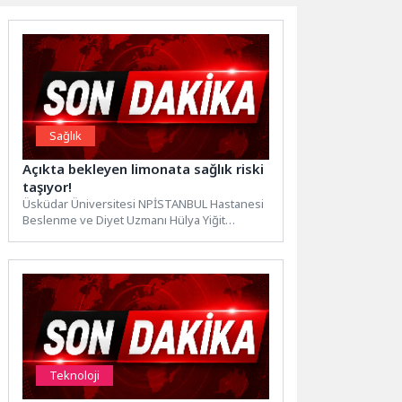
Sağlık
Açıkta bekleyen limonata sağlık riski
taşıyor!
Üsküdar Üniversitesi NPİSTANBUL Hastanesi
Beslenme ve Diyet Uzmanı Hülya Yiğit
İspiroğlu, yaz aylarında sık tüketilen...
Teknoloji