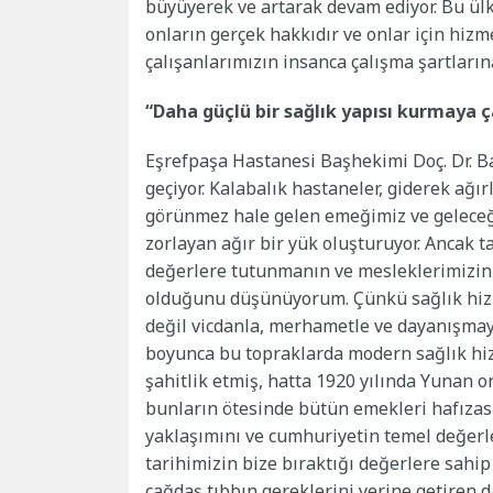
büyüyerek ve artarak devam ediyor. Bu ülk
onların gerçek hakkıdır ve onlar için hizm
çalışanlarımızın insanca çalışma şartlarına
“Daha güçlü bir sağlık yapısı kurmaya ç
Eşrefpaşa Hastanesi Başhekimi Doç. Dr. B
geçiyor. Kalabalık hastaneler, giderek ağı
görünmez hale gelen emeğimiz ve geleceğe
zorlayan ağır bir yük oluşturuyor. Ancak 
değerlere tutunmanın ve mesleklerimizin 
olduğunu düşünüyorum. Çünkü sağlık hizme
değil vicdanla, merhametle ve dayanışmayla
boyunca bu topraklarda modern sağlık hizm
şahitlik etmiş, hatta 1920 yılında Yunan o
bunların ötesinde bütün emekleri hafıza
yaklaşımını ve cumhuriyetin temel değerl
tarihimizin bize bıraktığı değerlere sahip
çağdaş tıbbın gereklerini yerine getiren d