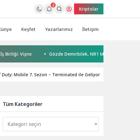
2
Kriptolar
Künye
Keşfet
Yazarlarımız
İletişim
 Vişne
Gözde Demirbilek, NR1 Magazin’de: ‘Son assolist ola
f Duty: Mobile 7. Sezon – Terminated ile Geliyor
General M
Tüm Kategoriler