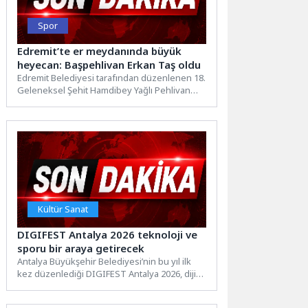
Spor
Edremit’te er meydanında büyük
heyecan: Başpehlivan Erkan Taş oldu
Edremit Belediyesi tarafından düzenlenen 18.
Geleneksel Şehit Hamdibey Yağlı Pehlivan
Güreşleri, büyük bir coşku ve...
Kültür Sanat
DIGIFEST Antalya 2026 teknoloji ve
sporu bir araya getirecek
Antalya Büyükşehir Belediyesi’nin bu yıl ilk
kez düzenlediği DIGIFEST Antalya 2026, dijital
dünyanın enerjisiyle sporun...