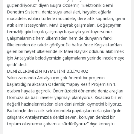
güçlendiriyoruz” diyen Büşra Özdemir, “Elektronik Gemi
Denetim Sistemi, deniz suyu analizleri, hayalet ağlarla
mücadele, istilacı türlerle mücadele, dere atık kapanları, gemi
atık alım istasyonları, Mavi Bayrak çalışmaları, Boğaçayı’nın
temizliği gibi birçok çalışmayı başarıyla yürütüyorsunuz.
Çalışmalarımız hem ülkemizden hem de dünyanın farklı
ülkelerinden de takdir görüyor. İki hafta önce Kırgızistan’dan
gelen bir heyet ülkelerinde ilk Mavi Bayrak ödülünü alabilmek
için Antalya’da belediyemizin çalışmalarını yerinde incelemeye
geldi” dedi.
DENİZLERİMİZİN KIYMETİNİ BİLİYORUZ
Yakın zamanda Antalya için çok önemli bir projenin
başlatıldığını aktaran Özdemir, “Yapay Resif Projemizin 1.
etabını hayata geçirdik. Önümüzdeki dönemde deniz araçları
filomuza da bazı ilaveler yapmayı planlıyoruz. Kısacası biz en
değerli hazinelerimizden olan denizimizin kıymetini biliyoruz.
Bu bilinçle denizcilik sektöründeki paydaşlarımızla işbirliği ile
çalışarak Antalya’mızda denizi seven, koruyan denizci bir
toplum oluşturma çabamızı sürdürüyoruz” diye konuştu.