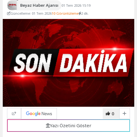
Beyaz Haber Ajansı
01 Tem 2026 15:19
Güncelleme: 01 Tem 2026
10 Görüntüleme
2 dk.
0
Yazı Özetini Göster