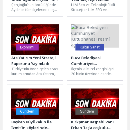
Çerçioğlu’nun öncülüğünde
LLM Seo ve Teknoloji: Etkili
Tüm İlçelerinde Ulaşım
Stratejiler
Aydın'ın tüm ilçelerinde eş
Stratejiler LLM SEO ve
Yatırımları Devam Ediyor
zamanlı olarak
teknoloji, günümüz dijital
gerçekleştirilen yatırım,
dünyasında marka
proje, çalışma ve hizmetler
görünürlüğünü...
devam...
Ekonomi
Kültür Sanat
Ata Yatırım Yeni Strateji
Buca Belediyesi
Raporunu Yayımladı
Cumhuriyet
Türkiye’nin önde gelen aracı
İlçenin kültürel zenginliğini
Kütüphanesi resmî
kurumlarından Ata Yatırım,
20 binin üzerinde eserle
açılışını yapacak
düzenli olarak yayımladığı
taçlandıran Buca Belediyesi
stratejik araştırma
Cumhuriyet Kütüphanesi, 8
raporlarıyla para ve...
Nisan Çarşamba...
Gündem
Gündem
Başkan Büyükakın ile
Kırkpınar Başpehlivanı
İzmit’in köylerinde
Erkan Taş’a coşkulu