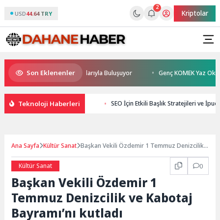
2
Kriptolar
USD
44.64 TRY
Son Eklenenler
han Sönmez TESAK’ta Okurlarıyla Buluşuyor
Genç KOMEK Yaz Okulu Öğre
Teknoloji Haberleri
SEO İçin Etkili Başlık Stratejileri ve İpuçl
Ana Sayfa
Kültür Sanat
Başkan Vekili Özdemir 1 Temmuz Denizcilik
ve Kabotaj Bayramı’nı kutladı
Kültür Sanat
0
Başkan Vekili Özdemir 1
Temmuz Denizcilik ve Kabotaj
Bayramı’nı kutladı