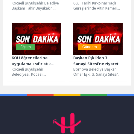
Kocaeli Büyükşehir Belediye
665. Tarihi Kırkpınar Yağlı
sımsıcak görüntüler
karşılama
Başkanı Tahir Büyükakın,
Güreşleri’nde Altın Kemeri
İzmit Balören’de köyün ileri
yeniden Antalya'ya
gelenlerini ve hastaları
kazandıran Antalya
ziyaret etti....
Büyükşehir Belediyesi Spor
Kulübü...
Eğitim
Gündem
KOÜ öğrencilerine
Başkan Eşki’den 3.
uygulamalı sıfır atık
Sanayi Sitesi’ne ziyaret
Kocaeli Büyükşehir
Bornova Belediye Başkanı
eğitimi
Belediyesi, Kocaeli
Ömer Eşki, 3. Sanayi Sitesi’ni
Üniversitesi’nde öğrenim
ziyaret ederek esnafla
gören öğrencilere yönelik
buluştu. Ortak akıl vurgusu...
düzenlenen etkinlikte
biyobozunur atıklar ve
kompost...