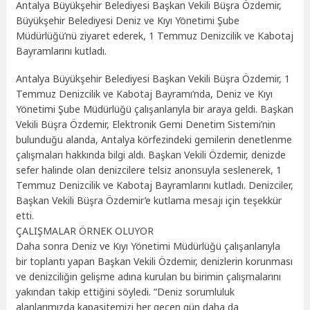
Antalya Büyükşehir Belediyesi Başkan Vekili Büşra Özdemir,
Büyükşehir Belediyesi Deniz ve Kıyı Yönetimi Şube
Müdürlüğü’nü ziyaret ederek, 1 Temmuz Denizcilik ve Kabotaj
Bayramlarını kutladı.
Antalya Büyükşehir Belediyesi Başkan Vekili Büşra Özdemir, 1
Temmuz Denizcilik ve Kabotaj Bayramı’nda, Deniz ve Kıyı
Yönetimi Şube Müdürlüğü çalışanlarıyla bir araya geldi. Başkan
Vekili Büşra Özdemir, Elektronik Gemi Denetim Sistemi’nin
bulunduğu alanda, Antalya körfezindeki gemilerin denetlenme
çalışmaları hakkında bilgi aldı. Başkan Vekili Özdemir, denizde
sefer halinde olan denizcilere telsiz anonsuyla seslenerek, 1
Temmuz Denizcilik ve Kabotaj Bayramlarını kutladı. Denizciler,
Başkan Vekili Büşra Özdemir’e kutlama mesajı için teşekkür
etti.
ÇALIŞMALAR ÖRNEK OLUYOR
Daha sonra Deniz ve Kıyı Yönetimi Müdürlüğü çalışanlarıyla
bir toplantı yapan Başkan Vekili Özdemir, denizlerin korunması
ve denizciliğin gelişme adına kurulan bu birimin çalışmalarını
yakından takip ettiğini söyledi. “Deniz sorumluluk
alanlarımızda kapasitemizi her geçen gün daha da