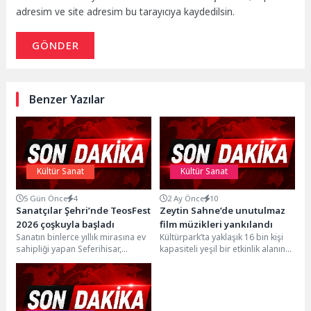
adresim ve site adresim bu tarayıcıya kaydedilsin.
GÖNDER
Benzer Yazılar
Kültür Sanat
Kültür Sanat
5 Gün Önce
4
2 Ay Önce
10
Sanatçılar Şehri’nde TeosFest
Zeytin Sahne’de unutulmaz
2026 çoşkuyla başladı
film müzikleri yankılandı
Sanatın binlerce yıllık mirasına ev
Kültürpark’ta yaklaşık 16 bin kişi
sahipliği yapan Seferihisar,
kapasiteli yeşil bir etkinlik alanına
TeosFest 2026’nın açılış töreniyle
dönüştürülen eski lunapark alanı,
kültür ve sanat...
Zeytin...