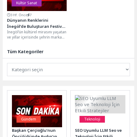
Kültür Sanat
3 Hf. Önce
7
Dünyanın Renklerini
İnegöl’de Buluşturan Festival
İnegöl’ün kültürel mirasını yaşatan
Başladı
ve yıllar içerisinde şehrin marka
organizasyonlarından biri haline
gelen 39. Uluslararası...
Tüm Kategoriler
Gündem
Teknoloji
Başkan Çerçioğlu’nun
SEO Uyumlu LLM Seo ve
Öncülüğünde Aydın’ın
Teknoloji İçin Etkili