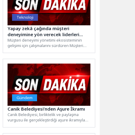
Teknoloji
Yapay zekâ çağında müşteri
deneyimine yön verecek liderleri
MDYD ve Koç Üniversitesi
Müşteri deneyimi yönetimi ekosisteminin
gelişimi için çalışmalarını sürdüren Müşteri
yetiştirecek
Deneyimi Yönetimi ve Teknolojileri Derneği
(MDYD), 1993...
Gündem
Canik Belediyesi’nden Aşure İkramı
Canik Belediyesi, birliktelik ve paylaşma
vurgusu ile gerçekleştirdiği aşure ikramıyla
gönüllere dokundu. Canik Belediyesi'nin
ilçede gerçekleştirdiği...