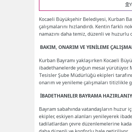
Y
Kocaeli Büyükşehir Belediyesi, Kurban B
çalışmalarını hızlandırdı. Kentin farklı 
namazını daha temiz, düzenli ve huzurlu 
BAKIM, ONARIM VE YENİLEME ÇALIŞMA
Kurban Bayramı yaklaşırken Kocaeli Büyük
ibadethanelerde yoğun mesai yürütüyor. M
Tesisler Şube Müdürlüğü ekipleri tarafı
onarım ve yenileme çalışmaları titizlikle ge
İBADETHANELER BAYRAMA HAZIRLANI
Bayram sabahında vatandaşların huzur için
ekipler, eskiyen alanları yenileyerek iba
tadilatlardan çevre düzenlemelerine kada
daha düzenli ve konforlu hale getiriliyor.