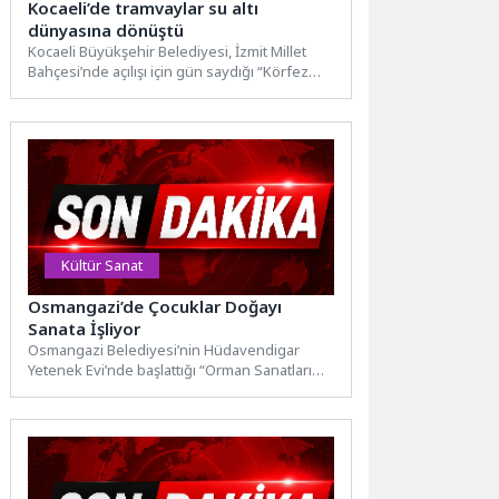
Kocaeli’de tramvaylar su altı
dünyasına dönüştü
Kocaeli Büyükşehir Belediyesi, İzmit Millet
Bahçesi’nde açılışı için gün saydığı “Körfez
Aqua” projesini raylara taşıdı....
Kültür Sanat
Osmangazi’de Çocuklar Doğayı
Sanata İşliyor
Osmangazi Belediyesi’nin Hüdavendigar
Yetenek Evi’nde başlattığı “Orman Sanatları
Atölyesi”, çocukların doğadan toplanan
materyalleri sanat eserine...