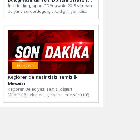
Hedeflerini Paylaştı
İnci Holding, Japon GS Yuasa ile 2015 yılından
bu yana sürdürdüğü iş ortaklığını yeni bir...
Gündem
Keçiören’de Kesintisiz Temizlik
Mesaisi
Keçiören Belediyesi Temizlik İşleri
Müdürlüğü ekipleri, ilçe genelinde yürüttüğü
rutin temizlik çalışmalarıyla cadde, sokak ve...