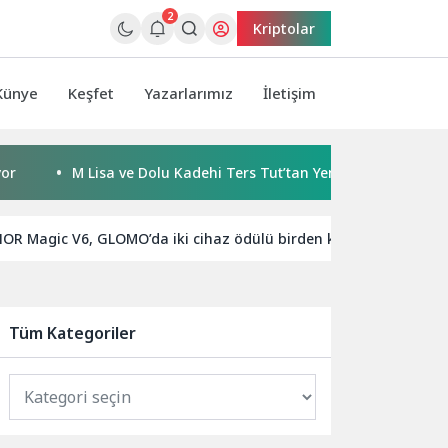
2
Kriptolar
Künye
Keşfet
Yazarlarımız
İletişim
M Lisa ve Dolu Kadehi Ters Tut’tan Yeni İş Birliği: Vişne
G
OR Magic V6, GLOMO’da iki cihaz ödülü birden kazanan ilk mode
Tüm Kategoriler