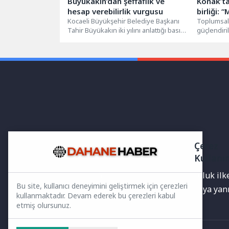
Büyükakın’dan şeffaflık ve
Konak’ta
hesap verebilirlik vurgusu
birliği: 
Kocaeli Büyükşehir Belediye Başkanı
büyütec
Toplumsal 
Tahir Büyükakın iki yılını anlattığı basın
güçlendiri
toplantısında her zaman “şeffaflık ve...
Belediyesi
arasında iş
Çerez
Kullanı
Yayınlanan haberler doğruluk ilkes
Bu site, kullanıcı deneyimini geliştirmek için çerezleri
bilgiler bulunabilir.Yanlış veya ya
kullanmaktadır. Devam ederek bu çerezleri kabul
etmiş olursunuz.