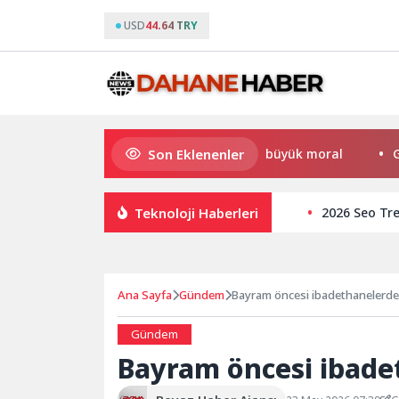
USD
44.64 TRY
Son Eklenenler
Büyükakın’dan Kocaelispor’a büyük moral
Gupi ve Gü
Teknoloji Haberleri
2026 Seo Tre
Ana Sayfa
Gündem
Bayram öncesi ibadethanelerde 
Gündem
Bayram öncesi ibade