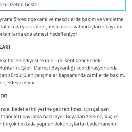
azı Özetini Göster
ayramı öncesinde cami ve mescitlerde bakım ve yenileme
noktalarında yürütülen çalışmalarla vatandaşların bayram
ortamlarda eda etmesi hedefleniyor.
LARI
şehir Belediyesi ekipleri de kent genelindeki
uhtarlık İşleri Dairesi Başkanlığı koordinasyonunda
ndan sürdürülen çalışmalar kapsamında camilerde bakım,
rçekleştiriliyor.
YOR
de ibadetlerini yerine getirebilmesi için çalışan
dethaneleri bayrama hazırlıyor. Boyadan zemine, küçük
r birçok noktada yapılan dokunuşlarla ibadethaneler