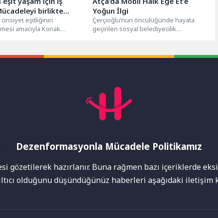
 eşit yaşam için iş
Atça’da Mobil Halk Ege Et’e
“Mücadeleyi birlikte
Yoğun İlgi
eğiz”
cinsiyet eşitliğinin
Çerçioğlu’nun öncülüğünde hayata
lmesi amacıyla Konak
geçirilen sosyal belediyecilik
 ile Eşit Yaşam Derneği
projelerinden biri olan Halk Ege Et,
 birliği protokolü...
mobil satış aracı...
Dezenformasyonla Mücadele Politikamız
mı
i gözetilerek hazırlanır. Buna rağmen bazı içeriklerde eksik
nıltıcı olduğunu düşündüğünüz haberleri aşağıdaki iletişim k