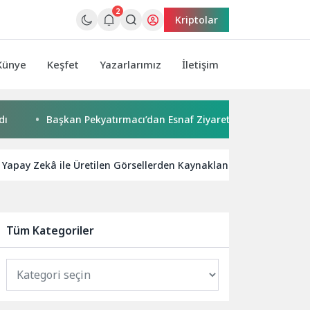
2
Kriptolar
Künye
Keşfet
Yazarlarımız
İletişim
Başkan Pekyatırmacı’dan Esnaf Ziyareti
Çocuklar boyad
i Yapay Zekâ ile Üretilen Görsellerden Kaynaklanan Yeni Dolandırıc
Tüm Kategoriler