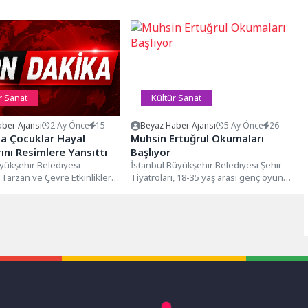
r Sanat
Kültür Sanat
ber Ajansı
2 Ay Önce
15
Beyaz Haber Ajansı
5 Ay Önce
26
a Çocuklar Hayal
Muhsin Ertuğrul Okumaları
ını Resimlere Yansıttı
Başlıyor
yükşehir Belediyesi
İstanbul Büyükşehir Belediyesi Şehir
 Tarzan ve Çevre Etkinlikleri
Tiyatroları, 18-35 yaş arası genç oyun
apsamında düzenlenen
yazarlarını metinleriyle birlikte sahneye
ırak, Resmini Yap”...
kazandıran...