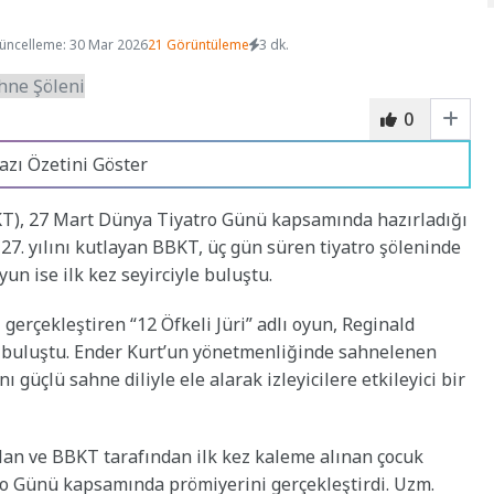
üncelleme: 30 Mar 2026
21 Görüntüleme
3 dk.
0
azı Özetini Göster
KT), 27 Mart Dünya Tiyatro Günü kapsamında hazırladığı
27. yılını kutlayan BBKT, üç gün süren tiyatro şöleninde
yun ise ilk kez seyirciyle buluştu.
erçekleştiren “12 Öfkeli Jüri” adlı oyun, Reginald
e buluştu. Ender Kurt’un yönetmenliğinde sahnelenen
 güçlü sahne diliyle ele alarak izleyicilere etkileyici bir
lan ve BBKT tarafından ilk kez kaleme alınan çocuk
o Günü kapsamında prömiyerini gerçekleştirdi. Uzm.