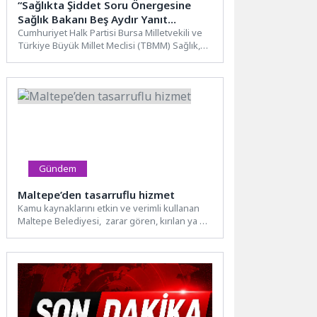
“Sağlıkta Şiddet Soru Önergesine
Sağlık Bakanı Beş Aydır Yanıt
Vermedi !”
Cumhuriyet Halk Partisi Bursa Milletvekili ve
Türkiye Büyük Millet Meclisi (TBMM) Sağlık,
Aile, Çalışma ve...
Gündem
Maltepe’den tasarruflu hizmet
Kamu kaynaklarını etkin ve verimli kullanan
Maltepe Belediyesi, zarar gören, kırılan ya da
eskiyen malzemeleri...