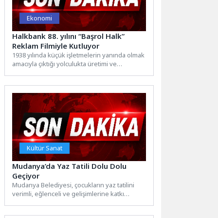
Ekonomi
Halkbank 88. yılını “Başrol Halk”
Reklam Filmiyle Kutluyor
1938 yılında küçük işletmelerin yanında olmak
amacıyla çıktığı yolculukta üretimi ve
girişimciliği desteklemeyi ilke edinen...
Kültür Sanat
Mudanya’da Yaz Tatili Dolu Dolu
Geçiyor
Mudanya Belediyesi, çocukların yaz tatilini
verimli, eğlenceli ve gelişimlerine katkı
sağlayacak etkinliklerle değerlendirmeleri
amacıyla düzenlediği...