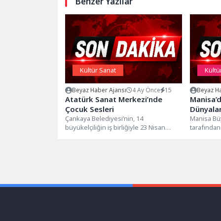
Benzer Yazılar
Kültür Sanat
Kültü
Beyaz Haber Ajansı
4 Ay Önce
15
Beyaz Ha
Atatürk Sanat Merkezi’nde
Manisa’d
Çocuk Sesleri
Dünyalar
Çankaya Belediyesi’nin, 14
Manisa Bü
büyükelçiliğin iş birliğiyle 23 Nisan
tarafından
Ulusal Egemenlik ve Çocuk Bayramı
Günleri k
kapsamında düzenlediği...
“Mesajını B