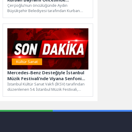
Çalışmalar 24 Saat Devam Ediyor
Çerçioğlu’nun öncülüğünde Aydın
Büyükşehir Belediyesi tarafından Kurban
Bayramı öncesinde kent genelinde
gerçekleştirilen çalışmalar devam
ediyor.Aydın...
Kültür Sanat
Mercedes-Benz Desteğiyle İstanbul
Müzik Festivali’nde Viyana Senfoni
Rüzgarı Esti
İstanbul Kültür Sanat Vakfı (İKSV) tarafından
düzenlenen 54. İstanbul Müzik Festivali,
Mercedes-Benz’in 39 yıllık kesintisiz...