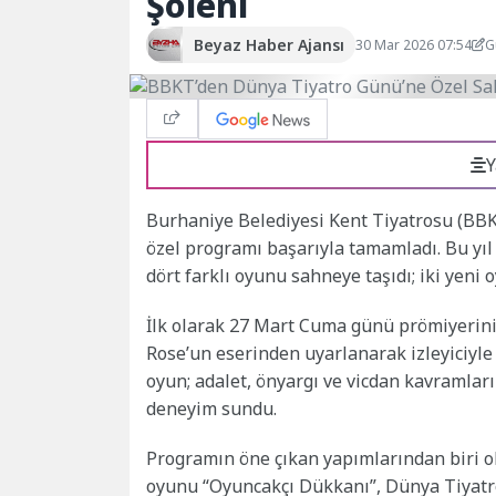
Şöleni
Beyaz Haber Ajansı
30 Mar 2026 07:54
G
Y
Burhaniye Belediyesi Kent Tiyatrosu (BB
özel programı başarıyla tamamladı. Bu yıl 
dört farklı oyunu sahneye taşıdı; iki yeni o
İlk olarak 27 Mart Cuma günü prömiyerini g
Rose’un eserinden uyarlanarak izleyiciyl
oyun; adalet, önyargı ve vicdan kavramlarını
deneyim sundu.
Programın öne çıkan yapımlarından biri o
oyunu “Oyuncakçı Dükkanı”, Dünya Tiyatr