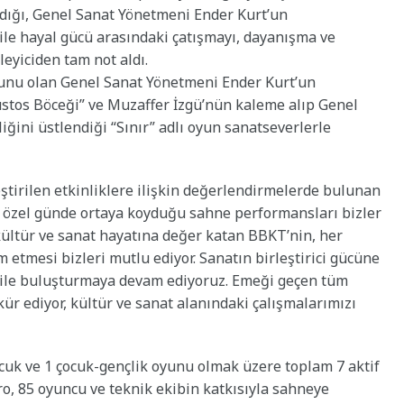
ldığı, Genel Sanat Yönetmeni Ender Kurt’un
 ile hayal gücü arasındaki çatışmayı, dayanışma ve
eyiciden tam not aldı.
yunu olan Genel Sanat Yönetmeni Ender Kurt’un
stos Böceği” ve Muzaffer İzgü’nün kaleme alıp Genel
ini üstlendiği “Sınır” adlı oyun sanatseverlerle
irilen etkinliklere ilişkin değerlendirmelerde bulunan
 özel günde ortaya koyduğu sahne performansları bizler
 kültür ve sanat hayatına değer katan BBKT’nin, her
etmesi bizleri mutlu ediyor. Sanatın birleştirici gücüne
ro ile buluşturmaya devam ediyoruz. Emeği geçen tüm
ür ediyor, kültür ve sanat alanındaki çalışmalarımızı
cuk ve 1 çocuk-gençlik oyunu olmak üzere toplam 7 aktif
ro, 85 oyuncu ve teknik ekibin katkısıyla sahneye