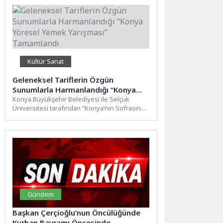
Kültür Sanat
Geleneksel Tariflerin Özgün
Sunumlarla Harmanlandığı “Konya
Yöresel Yemek Yarışması”
Konya Büyükşehir Belediyesi ile Selçuk
Üniversitesi tarafından “Konya’nın Sofrasında
Tamamlandı
Yarış Var” mottosuyla düzenlenen ve 4...
Gündem
Başkan Çerçioğlu’nun Öncülüğünde
Kurban Bayramı Öncesinde