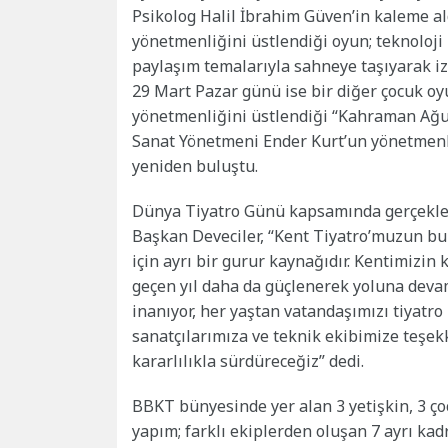
Psikolog Halil İbrahim Güven’in kaleme a
yönetmenliğini üstlendiği oyun; teknoloji
paylaşım temalarıyla sahneye taşıyarak izl
29 Mart Pazar günü ise bir diğer çocuk o
yönetmenliğini üstlendiği “Kahraman Ağu
Sanat Yönetmeni Ender Kurt’un yönetmenliğ
yeniden buluştu.
Dünya Tiyatro Günü kapsamında gerçekleşt
Başkan Deveciler, “Kent Tiyatro’muzun bu
için ayrı bir gurur kaynağıdır. Kentimizin
geçen yıl daha da güçlenerek yoluna devam 
inanıyor, her yaştan vatandaşımızı tiyat
sanatçılarımıza ve teknik ekibimize teşekk
kararlılıkla sürdüreceğiz” dedi.
BBKT bünyesinde yer alan 3 yetişkin, 3 ço
yapım; farklı ekiplerden oluşan 7 ayrı kad