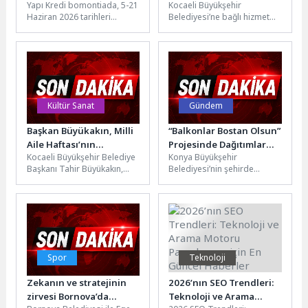
Yapı Kredi bomontiada, 5-21
Kocaeli Büyükşehir
Yapı Kredi
sildi
Haziran 2026 tarihleri
Belediyesi’ne bağlı hizmet
bomontiada’da
arasında Mimar Sinan
veren Halkevi Gençlik
Üniversitesi Geleneksel Türk
Merkezi, şiirin zarafeti ve
Sanatları Bölümü Hat...
müziğin ritmini aynı...
Kültür Sanat
Gündem
Başkan Büyükakın, Milli
“Balkonlar Bostan Olsun”
Aile Haftası’nın
Projesinde Dağıtımlar
Kocaeli Büyükşehir Belediye
Konya Büyükşehir
açılışında konuştu
Devam Ediyor
Başkanı Tahir Büyükakın,
Belediyesi’nin şehirde
Milli Aile Haftası Açılış
doğayla iç içe yaşam
Programı’na katıldı.
kültürünü yaygınlaştırmak ve
Türkiye’nin geleceği
vatandaşları üretime teşvik
açısından...
etmek...
Spor
Teknoloji
Zekanın ve stratejinin
2026’nın SEO Trendleri:
zirvesi Bornova’da
Teknoloji ve Arama