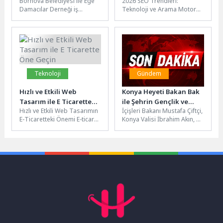
Bornova Belediyesi ile Ege
2026 SEO Trendleri:
kuruldu
Motoru Pazarlaması için
Damacılar Derneği iş
Teknoloji ve Arama Motoru
En Güncel Haberler
birliğinde düzenlenen 5.
Pazarlaması için Güncel
Bornova Uluslararası Türk
Gelişmeler SEO dünyası
Daması Turnuvası,...
sürekli olarak...
Teknoloji
Gündem
Hızlı ve Etkili Web
Konya Heyeti Bakan Bak
Tasarım ile E Ticarette
ile Şehrin Gençlik ve
Hızlı ve Etkili Web Tasarımın
İçişleri Bakanı Mustafa Çiftçi,
Öne Geçin
Spor Yatırımlarını
E-Ticaretteki Önemi E-ticaret
Konya Valisi İbrahim Akın, AK
İstişare Etti
dünyasında başarılı olmak
Parti Konya Milletvekilleri,
için hızlı ve etkili...
Konya Büyükşehir Belediye...