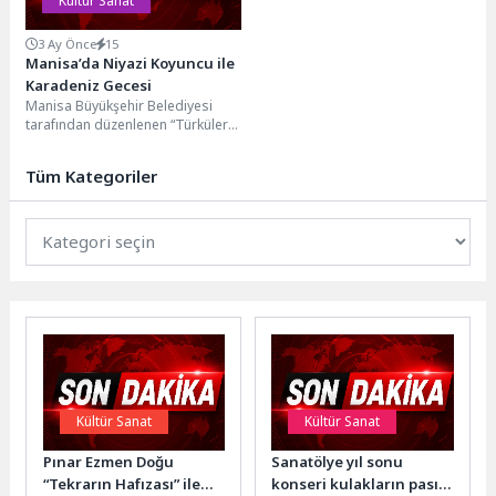
Kültür Sanat
3 Ay Önce
15
Manisa’da Niyazi Koyuncu ile
Karadeniz Gecesi
Manisa Büyükşehir Belediyesi
tarafından düzenlenen “Türküler
ile Anadolu” konser serisi,
Karadeniz ezgileriyle devam etti.
Tüm Kategoriler
Sevilen...
Kültür Sanat
Kültür Sanat
Pınar Ezmen Doğu
Sanatölye yıl sonu
“Tekrarın Hafızası” ile
konseri kulakların pasını