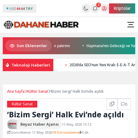
2
Kriptolar
USD
44.64 TRY
Son Eklenenler
en Darıca’ya modern ulaşım yatırımı
Haymana’nın Geleceği ve Yatırım Po
Teknoloji Haberleri
2026’da SEO’nun Yeni Kralı: E-E-A-T Ar
Ana Sayfa
Kültür Sanat
‘Bizim Sergi’ Halk Evi’nde açıldı
Kültür Sanat
0
‘Bizim Sergi’ Halk Evi’nde açıldı
Beyaz Haber Ajansı
11 May 2026 15:12
Güncelleme: 11 May 2026
18 Görüntüleme
3 dk.