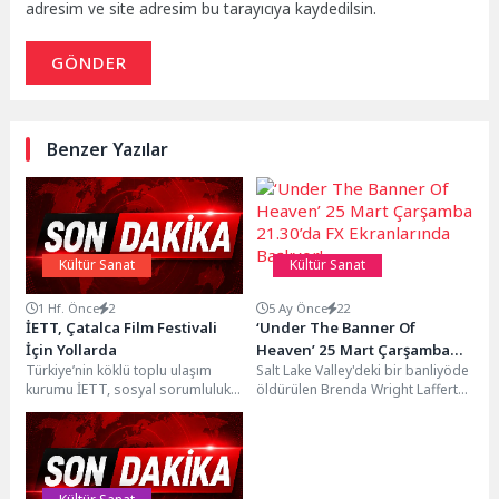
adresim ve site adresim bu tarayıcıya kaydedilsin.
GÖNDER
Benzer Yazılar
Kültür Sanat
Kültür Sanat
1 Hf. Önce
2
5 Ay Önce
22
İETT, Çatalca Film Festivali
‘Under The Banner Of
İçin Yollarda
Heaven’ 25 Mart Çarşamba
Türkiye’nin köklü toplu ulaşım
Salt Lake Valley'deki bir banliyöde
21.30’da FX Ekranlarında
kurumu İETT, sosyal sorumluluk
öldürülen Brenda Wright Lafferty
Başlıyor!
projelerine devam ediyor. Bu
ve kız bebeklerinin cinayetini
kapsamda 27-29 Ağustos...
araştıran Dedektif...