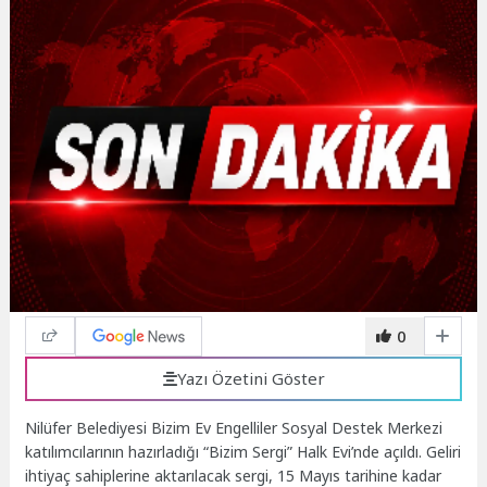
0
Yazı Özetini Göster
Nilüfer Belediyesi Bizim Ev Engelliler Sosyal Destek Merkezi
katılımcılarının hazırladığı “Bizim Sergi” Halk Evi’nde açıldı. Geliri
ihtiyaç sahiplerine aktarılacak sergi, 15 Mayıs tarihine kadar