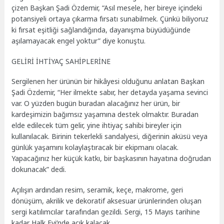
çizen Başkan Şadi Özdemir, “Asıl mesele, her bireye içindeki
potansiyeli ortaya çıkarma fırsatı sunabilmek. Çünkü biliyoruz
ki fırsat eşitliği sağlandığında, dayanışma büyüdüğünde
aşılamayacak engel yoktur” diye konuştu.
GELİRİ İHTİYAÇ SAHİPLERİNE
Sergilenen her ürünün bir hikâyesi olduğunu anlatan Başkan
Şadi Özdemir, “Her ilmekte sabır, her detayda yaşama sevinci
var. O yüzden bugün buradan alacağınız her ürün, bir
kardeşimizin bağımsız yaşamına destek olmaktır. Buradan
elde edilecek tüm gelir, yine ihtiyaç sahibi bireyler için
kullanılacak. Birinin tekerlekli sandalyesi, diğerinin aküsü veya
günlük yaşamını kolaylaştıracak bir ekipmanı olacak.
Yapacağınız her küçük katkı, bir başkasının hayatına doğrudan
dokunacak” dedi.
Açılışın ardından resim, seramik, keçe, makrome, geri
dönüşüm, akrilik ve dekoratif aksesuar ürünlerinden oluşan
sergi katılımcılar tarafından gezildi. Sergi, 15 Mayıs tarihine
kadar Halk Evi’nde açık kalacak.