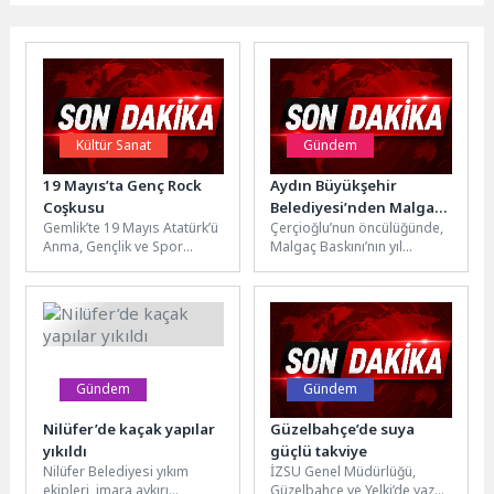
Kültür Sanat
Gündem
19 Mayıs’ta Genç Rock
Aydın Büyükşehir
Coşkusu
Belediyesi’nden Malgaç
Gemlik’te 19 Mayıs Atatürk’ü
Çerçioğlu’nun öncülüğünde,
Baskını’nın Yıl
Anma, Gençlik ve Spor
Malgaç Baskını’nın yıl
Dönümünde Anlamlı
Bayramı, düzenlenen Genç
dönümü kapsamında
Yürüyüş
Rock Festivali ile büyük...
anlamlı bir anma programı
düzenlendi.Etkinlik
kapsamında Aydın
Büyükşehir...
Gündem
Gündem
Nilüfer’de kaçak yapılar
Güzelbahçe’de suya
yıkıldı
güçlü takviye
Nilüfer Belediyesi yıkım
İZSU Genel Müdürlüğü,
ekipleri, imara aykırı
Güzelbahçe ve Yelki’de yaz