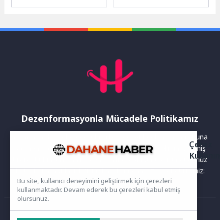
Mini Voleybol Şenliği,
vatandaşların sosyal hayata
Sukaypark Tesisleri’nde
aktif katılımını desteklemek
büyük bir heyecana...
amacıyla hayata geçirdiği...
Dezenformasyonla Mücadele Politikamız
Yayınlanan haberler doğruluk ilkesi gözetilerek hazırlanır. Buna
Çerez
rağmen bazı içeriklerde eksik, hatalı veya güncelliğini yitirmiş
Kullanı
bilgiler bulunabilir.Yanlış veya yanıltıcı olduğunu düşündüğünüz
haberleri aşağıdaki iletişim kanallarından bize bildirebilirsiniz:
Bu site, kullanıcı deneyimini geliştirmek için çerezleri
kullanmaktadır. Devam ederek bu çerezleri kabul etmiş
olursunuz.
Ana Sayfa