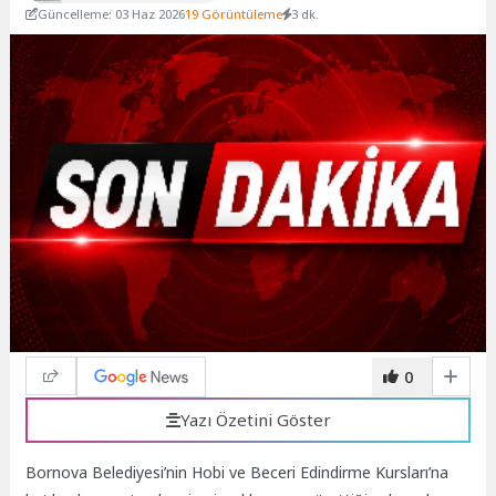
Güncelleme: 03 Haz 2026
19 Görüntüleme
3 dk.
0
Yazı Özetini Göster
Bornova Belediyesi’nin Hobi ve Beceri Edindirme Kursları’na