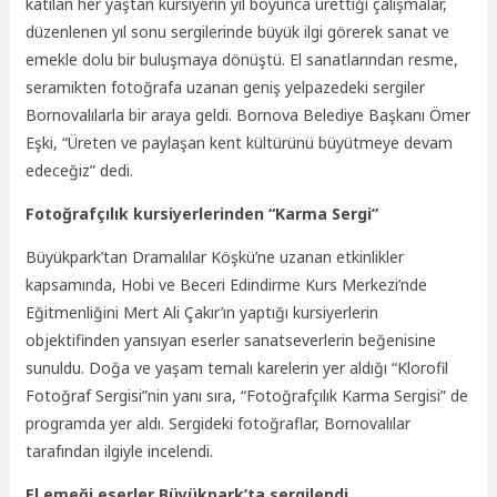
katılan her yaştan kursiyerin yıl boyunca ürettiği çalışmalar,
düzenlenen yıl sonu sergilerinde büyük ilgi görerek sanat ve
emekle dolu bir buluşmaya dönüştü. El sanatlarından resme,
seramikten fotoğrafa uzanan geniş yelpazedeki sergiler
Bornovalılarla bir araya geldi. Bornova Belediye Başkanı Ömer
Eşki, “Üreten ve paylaşan kent kültürünü büyütmeye devam
edeceğiz” dedi.
Fotoğrafçılık kursiyerlerinden “Karma Sergi”
Büyükpark’tan Dramalılar Köşkü’ne uzanan etkinlikler
kapsamında, Hobi ve Beceri Edindirme Kurs Merkezi’nde
Eğitmenliğini Mert Ali Çakır’ın yaptığı kursiyerlerin
objektifinden yansıyan eserler sanatseverlerin beğenisine
sunuldu. Doğa ve yaşam temalı karelerin yer aldığı “Klorofil
Fotoğraf Sergisi”nin yanı sıra, “Fotoğrafçılık Karma Sergisi” de
programda yer aldı. Sergideki fotoğraflar, Bornovalılar
tarafından ilgiyle incelendi.
El emeği eserler Büyükpark’ta sergilendi