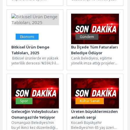
yapılarla mücadele
aylarında yaşanan su basıncı
kapsamında Demirci ve
ve debi sorunlarını çözmek...
Alaaddinbey Mahallesi’nde
tespit edilen...
Ekonomi
Gündem
Bitkisel Ürün Denge
Bu İlçede Tüm Faturaları
Tabloları, 2025
Belediye Ödüyor
Bitkisel ürünlerde en yüksek
Canik Belediyesi, eğitime
yeterlilik derecesi %594,9 ile
yönelik imza attığı projelere
kayısı ve zerdalide
yenilerini ekliyor, öğrenci ve
gerçekleştiTahıl ürünleri
aile bütçesine katkı sunan...
toplamı için...
Spor
Kültür Sanat
Geleceğin Voleybolcuları
Üreten büyüklerimizden
Osmangazi’de Yetişiyor
anlamlı sergi
Osmangazi Belediyesi’nin
Kocaeli Büyükşehir
bu yıl ikinci kez düzenlediği
Belediyesi’nin 65 yaş üzeri