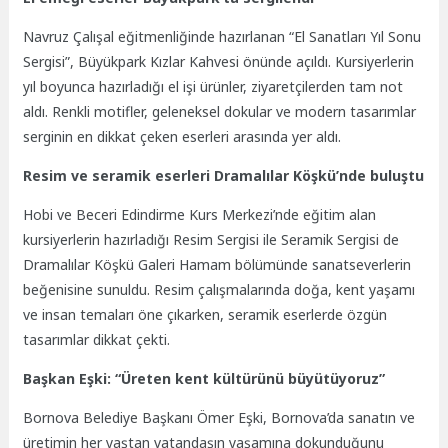
Navruz Çalışal eğitmenliğinde hazırlanan “El Sanatları Yıl Sonu
Sergisi”, Büyükpark Kızlar Kahvesi önünde açıldı. Kursiyerlerin
yıl boyunca hazırladığı el işi ürünler, ziyaretçilerden tam not
aldı. Renkli motifler, geleneksel dokular ve modern tasarımlar
serginin en dikkat çeken eserleri arasında yer aldı.
Resim ve seramik eserleri Dramalılar Köşkü’nde buluştu
Hobi ve Beceri Edindirme Kurs Merkezi’nde eğitim alan
kursiyerlerin hazırladığı Resim Sergisi ile Seramik Sergisi de
Dramalılar Köşkü Galeri Hamam bölümünde sanatseverlerin
beğenisine sunuldu. Resim çalışmalarında doğa, kent yaşamı
ve insan temaları öne çıkarken, seramik eserlerde özgün
tasarımlar dikkat çekti.
Başkan Eşki: “Üreten kent kültürünü büyütüyoruz”
Bornova Belediye Başkanı Ömer Eşki, Bornova’da sanatın ve
üretimin her yaştan vatandaşın yaşamına dokunduğunu