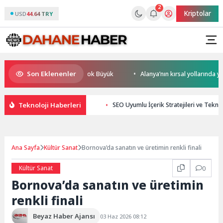
2
Kriptolar
USD
44.64 TRY
Son Eklenenler
resel Rekabet Potansiyeli Çok Büyük
Alanya’nın kırsal yollarında yoğu
Teknoloji Haberleri
SEO Uyumlu İçerik Stratejileri ve Teknol
Ana Sayfa
Kültür Sanat
Bornova’da sanatın ve üretimin renkli finali
Kültür Sanat
0
Bornova’da sanatın ve üretimin
renkli finali
Beyaz Haber Ajansı
03 Haz 2026 08:12