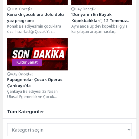
3 Hf. Önce
3
1 Ay Önce
7
Konaklı çocuklara dolu dolu
‘Dünyanın En Büyük
yaz programı
Köpekbalıkları’, 12 Temmuz
Konak Belediyesi’nin çocuklara
Aynı anda üç dev köpekbalığıyla
Pazar Saat 20.00’de National
özel hazırladığı Çocuk Yaz
karşılaşan araştırmacılar,
Geographic WILD
Programı, belediyenin semt
dünyanın en büyük köpekbalığını
Ekranlarında İzleyicilerle
merkezleri ve sosyal tesislerinde
bulmak için küresel bir...
Buluşuyor!
hız...
Kültür Sanat
4 Ay Önce
20
Papagenolar Çocuk Operası
Çankaya’da
Çankaya Belediyesi 23 Nisan
Ulusal Egemenlik ve Çocuk
Bayramı etkinlikleri kapsamında
Wolfgang Amadeus Mozart’ın
Tüm Kategoriler
ölümsüz...