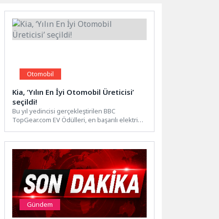
Otomobil
Kia, ‘Yılın En İyi Otomobil Üreticisi’
seçildi!
Bu yıl yedincisi gerçekleştirilen BBC
TopGear.com EV Ödülleri, en başarılı elektrikli
araçları ve sektörde dönüşüme...
Gündem