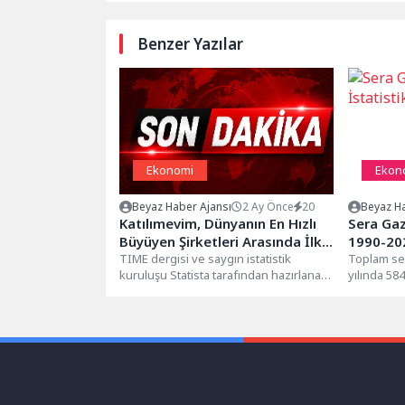
Benzer Yazılar
Ekonomi
Ekon
Beyaz Haber Ajansı
2 Ay Önce
20
Beyaz Ha
Katılımevim, Dünyanın En Hızlı
Sera Gaz
Büyüyen Şirketleri Arasında İlk
1990-20
50’de.
TIME dergisi ve saygın istatistik
Toplam se
kuruluşu Statista tarafından hazırlanan
yılında 58
“World’s Growth Leaders 2026”
gazı envan
(Dünyanın Büyüme...