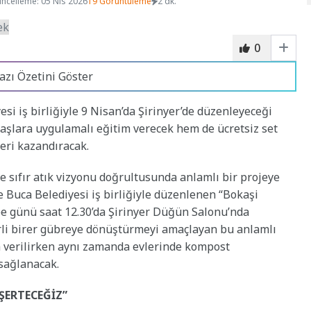
ncelleme: 05 Nis 2026
19 Görüntüleme
2 dk.
0
azı Özetini Göster
si iş birliğiyle 9 Nisan’da Şirinyer’de düzenleyeceği
aşlara uygulamalı eğitim verecek hem de ücretsiz set
geri kazandıracak.
ve sıfır atık vizyonu doğrultusunda anlamlı bir projeye
e Buca Belediyesi iş birliğiyle düzenlenen “Bokaşi
e günü saat 12.30’da Şirinyer Düğün Salonu’nda
erli birer gübreye dönüştürmeyi amaçlayan bu anlamlı
im verilirken aynı zamanda evlerinde kompost
 sağlanacak.
ŞERTECEĞİZ”