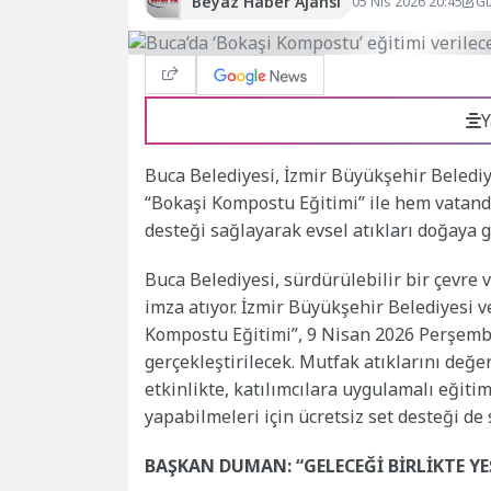
Beyaz Haber Ajansı
05 Nis 2026 20:45
Gü
Y
Buca Belediyesi, İzmir Büyükşehir Belediye
“Bokaşi Kompostu Eğitimi” ile hem vatand
desteği sağlayarak evsel atıkları doğaya 
Buca Belediyesi, sürdürülebilir bir çevre 
imza atıyor. İzmir Büyükşehir Belediyesi v
Kompostu Eğitimi”, 9 Nisan 2026 Perşemb
gerçekleştirilecek. Mutfak atıklarını değ
etkinlikte, katılımcılara uygulamalı eğit
yapabilmeleri için ücretsiz set desteği de
BAŞKAN DUMAN: “GELECEĞİ BİRLİKTE YE