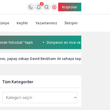
2
Kriptolar
Künye
Keşfet
Yazarlarımız
İletişim
uluk” Yaptı
Dünyanın en ince ve en güçlü katlanabilir am
ovo, yapay zekayı David Beckham ile sahaya taşıyor
Yerel
Tüm Kategoriler