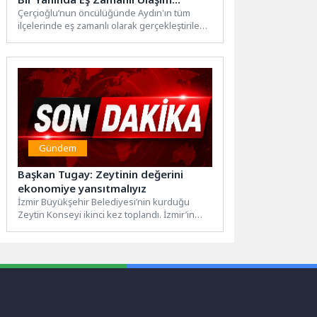
Yatırımları
Çerçioğlu’nun öncülüğünde Aydın'ın tüm
ilçelerinde eş zamanlı olarak gerçekleştirilen
yatırım, proje, çalışma ve hizmetler devam...
Gündem
Başkan Tugay: Zeytinin değerini
ekonomiye yansıtmalıyız
İzmir Büyükşehir Belediyesi’nin kurduğu
Zeytin Konseyi ikinci kez toplandı. İzmir’in
milyonlarca zeytin ağacına sahip olmasına...