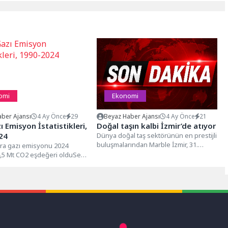
omi
Ekonomi
ber Ajansı
4 Ay Önce
29
Beyaz Haber Ajansı
4 Ay Önce
21
ı Emisyon İstatistikleri,
Doğal taşın kalbi İzmir’de atıyor
24
Dünya doğal taş sektörünün en prestijli
buluşmalarından Marble İzmir, 31.
ra gazı emisyonu 2024
yılında görkemli bir açılışla Fuar...
4,5 Mt CO2 eşdeğeri olduSera
teri sonuçlarına göre, 2024...