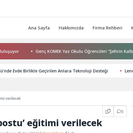
Ana Sayfa
Hakkımızda
Firma Rehberi
r
Genç KOMEK Yaz Okulu Öğrencileri “Şehrin Kalbinde Yolc
’nde Evde Birlikte Geçirilen Anlara Teknoloji Desteği
Len
mi verilecek
0
ostu’ eğitimi verilecek