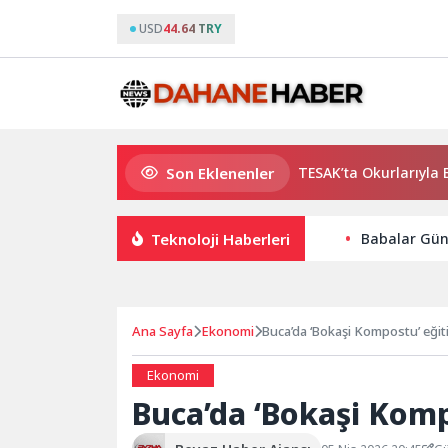
USD
44.64 TRY
Son Eklenenler
Usta Yazar Burhan Sönmez TESAK’ta Okurlarıyla Buluşuyo
Teknoloji Haberleri
Babalar Günü
Ana Sayfa
Ekonomi
Buca’da ‘Bokaşi Kompostu’ eğiti
Ekonomi
Buca’da ‘Bokaşi Komp