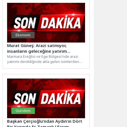
Ekonomi
Murat Güneş: Arazi satmıyor,
insanların geleceğine yatırım
yapıyoruz
Marmara Ereğlisi ve Ege Bölgesi'nde arazi
yatırımı denildiğinde akla gelen isimlerden
biri haline gelen Murat...
Gündem
Başkan Çerçioğlu’ndan Aydın’ın Dört
Bir Yanında Eş Zamanlı Ulaşım