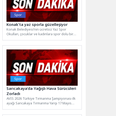
Spor
Konak’ta yaz sporla güzelleşiyor
Konak Belediyesi’nin ücretsiz Yaz Spor
Okulları, çocuklar ve kadınlara spor dolu bir
yaz sunuyor. İlçenin...
Spor
Sarıcakaya’da Yağışlı Hava Sürücüleri
Zorladı
AVIS 2026 Türkiye Tırmanma Şampiyonası ilk
ayağı Sarıcakaya Tırmanma Yarışı 17 Mayıs
pazar günü Eskişehir...