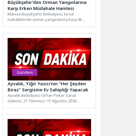
Büyükşehir’den Orman Yangınlarına
Karşı Erken Müdahale Hamlesi
Manisa Büyükşehir Belediyesi, kırsal
mahallelerde orman yangınlarına karşı ilk
müdahale kapasitesini artırmak amacıyla
büyük bir...
Gündem
Ayvalık, Yiğit Yazıcı’nın “Her Şeyden
Biraz” Sergisine Ev Sahipliği Yapacak
Ayvalık Belediyesi Orhan Peker Sanat
Galerisi, 31 Temmuz–15 Ağustos 2026
tarihleri arasında ressam Yiğit Yazıcı'nın...