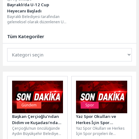
Bayraklı’da U-12 Cup
Heyecanı Başladı
Bayraklı Belediyesi tarafından
geleneksel olarak düzenlenen U-
12 Cup Futbol Turnuvası başladı.
İzmir, Aydın ve Manisa’dan...
Tüm Kategoriler
Gündem
Spor
Başkan Çerçioğlu’ndan
Yaz Spor Okulları ve
Didim ve Kuşadası’nda
Herkes İçin Spor
Çerçioğlu’nun öncülüğünde
Yaz Spor Okulları ve Herkes
Bayram Çalışması
programları başlıyor
Aydın Büyükşehir Belediyesi
İçin Spor projeleri ile
tarafından Kurban Bayramı
basketboldan yüzmeye,