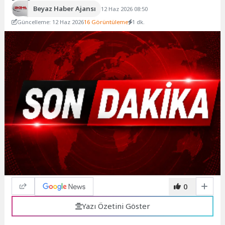
Beyaz Haber Ajansı
12 Haz 2026 08:50
Güncelleme: 12 Haz 2026
16 Görüntüleme
1 dk.
0
Yazı Özetini Göster