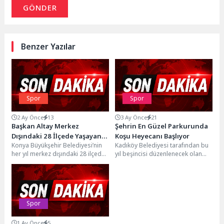
GÖNDER
Benzer Yazılar
Spor
Spor
2 Ay Önce
13
3 Ay Önce
21
Başkan Altay Merkez
Şehrin En Güzel Parkurunda
Dışındaki 28 İlçede Yaşayan
Koşu Heyecanı Başlıyor
Konya Büyükşehir Belediyesi’nin
Kadıköy Belediyesi tarafından bu
Gençleri Yaz Spor Okullarına
her yıl merkez dışındaki 28 ilçede
yıl beşincisi düzenlenecek olan
Davet Etti
6-16 yaş aralığındaki binlerce
Cadde 10K, Cadde 21K ve Çocuk
çocuğun sporla...
Koşusu...
Spor
1 Ay Önce
5