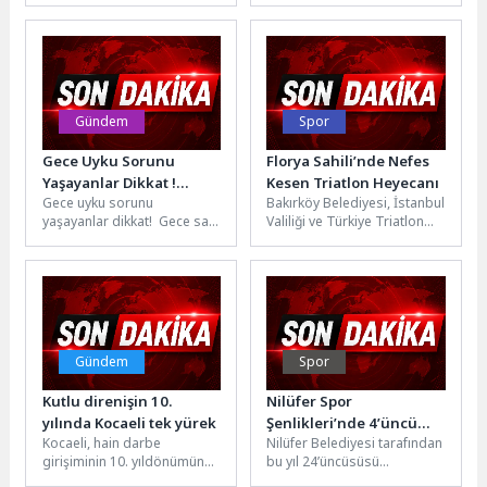
öncesinde gerçekleştirilen
masa tenisinden birçok
çalışmalar devam
farklı...
ediyor.Aydın Büyükşehir
Belediyesi...
Gündem
Spor
Gece Uyku Sorunu
Florya Sahili’nde Nefes
Yaşayanlar Dikkat !
Kesen Triatlon Heyecanı
Gece uyku sorunu
Bakırköy Belediyesi, İstanbul
Sebebi Tabağınız !
yaşayanlar dikkat! Gece saat
Valiliği ve Türkiye Triatlon
2’de uyanıyor ve yeniden
Federasyonu iş birliğiyle
uykuya geçmekte zorlanıyor
Florya Sahili’nde Sprint
musunuz?...
Triatlon yarışması...
Gündem
Spor
Kutlu direnişin 10.
Nilüfer Spor
yılında Kocaeli tek yürek
Şenlikleri’nde 4’üncü
Kocaeli, hain darbe
Nilüfer Belediyesi tarafından
hafta heyecanı
girişiminin 10. yıldönümünde
bu yıl 24’üncüsüsü
aynı kararlılık ve dik duruşla
düzenlenen Nilüfer