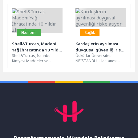
demokrasinin sarsılmaz
Uluslararası Spor Şenlikleri,
savunucusu olduğunu...
4.hafta müsabakalarıyla tüm
hızıyla...
Ekonomi
Sağlık
Shell&Turcas, Madeni
Kardeşlerin ayrılması
Yağ İhracatında 10 Yıldır
duygusal güvenliği riske
Shell&Turcas, İstanbul
Üsküdar Üniversitesi
Zirvede
atıyor!
Kimyevi Maddeler ve
NPİSTANBUL Hastanesi
Mamulleri İhracatçıları Birliği
Klinik Psikolog Tuğçe Tunçel,
(İKMİB) tarafından
10 Nisan Uluslararası
düzenlenen İhracatın
Kardeşler Günü kapsamında
Yıldızları Ödülleri, Madeni...
boşanma...
Dezenformasyonla Mücadele Politikamız