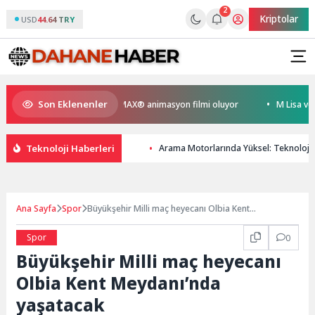
2
Kriptolar
USD
44.64 TRY
Son Eklenenler
eyen Kral Türkiye’nin ilk IMAX® animasyon filmi oluyor
M Lisa ve Dolu 
Teknoloji Haberleri
Arama Motorlarında Yüksel: Teknoloji
Ana Sayfa
Spor
Büyükşehir Milli maç heyecanı Olbia Kent
Meydanı’nda yaşatacak
Spor
0
Büyükşehir Milli maç heyecanı
Olbia Kent Meydanı’nda
yaşatacak