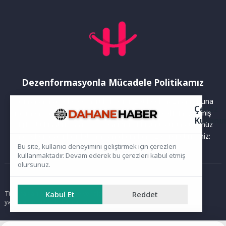
Dezenformasyonla Mücadele Politikamız
Yayınlanan haberler doğruluk ilkesi gözetilerek hazırlanır. Buna
Çerez
rağmen bazı içeriklerde eksik, hatalı veya güncelliğini yitirmiş
Kullanı
bilgiler bulunabilir.Yanlış veya yanıltıcı olduğunu düşündüğünüz
haberleri aşağıdaki iletişim kanallarından bize bildirebilirsiniz:
Bu site, kullanıcı deneyimini geliştirmek için çerezleri
kullanmaktadır. Devam ederek bu çerezleri kabul etmiş
olursunuz.
Ana Sayfa
Kabul Et
Reddet
Tüm hakları saklıdır. Sitede yer alan içerikler izinsiz kopyalanamaz,
yayımlanamaz ve kullanılamaz.