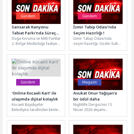
Gündem
Gündem
Sansarak Kanyonu
İzmir Tabip Odası’nda
Tabiat Parkı’nda Süreç
Seçim Hazırlığı !
Doğa Koruma ve Milli Parklar
İzmir Tabip Odası’nda
Başladı
2. Bölge Müdürlüğü faaliyet
seçim hazırlığı: Gözler bahar
alanlarından olan İznik
aylarındaki genel kurula
Sansarak Kanyonu
çevrildi. İzmir’de hekimlerin
kullanımı...
meslek örgütü...
Gündem
Magazin
‘Online Kocaeli Kart’ ile
Avukat Onur Yağışan’a
ulaşımda dijital kolaylık
bir ödül daha
Kocaeli Büyükşehir
Nightlife Dergisi’nin 13
Belediyesi tarafından kente
Nisan 2026 akşamı
kazandırılan “Online Kocaeli
Kuruçeşme’de bulunan
Kart Sistemi”, başvurudan
Cheshme Lounge’da
kullanıma kadar tüm süreci...
düzenlediği ‘Yaza Merhaba’
partisi ve...