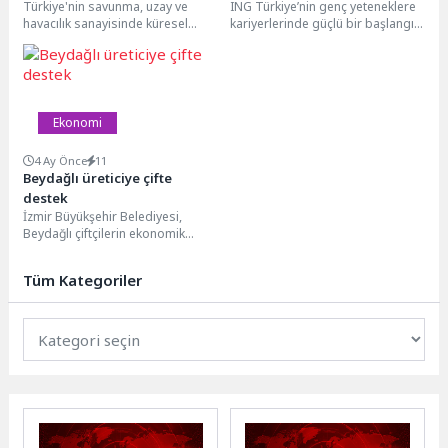
Türkiye'nin savunma, uzay ve
ING Türkiye’nin genç yeteneklere
SAHA 2026’daydı
başladı
havacılık sanayisinde küresel
kariyerlerinde güçlü bir başlangıç
vitrini SAHA 2026 sona erdi. Vefa
imkânı sunan Uluslararası
Kuzu tarafından...
Yetenek Programı (ITP) için...
Ekonomi
4 Ay Önce
11
Beydağlı üreticiye çifte
destek
İzmir Büyükşehir Belediyesi,
Beydağlı çiftçilerin ekonomik
risklerini azaltmaya yönelik iki
önemli projeyi hayata geçirdi.
Tüm Kategoriler
Kısa...