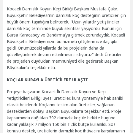
Kocaeli Damızlık Koyun Keçi Birliği Başkanı Mustafa Çakır,
Büyükşehir Belediyesi’nin damızlık koç desteğinin üreticiler için
büyük önem taşıdığını belirterek, “Uzun yıllardır yetiştiriciler
damızlık koç temininde büyük sıkıntılar yaşıyordu. Bunun için
Bursa Karacabey ve Bandırma’ya gitmek zorundaydık. Kocaeli
Büyükşehir Belediyemizin bu hizmeti çiftçilerimize ilaç gibi
geldi. Önümüzdeki yıllarda da bu projelerin daha da
güzelleştirilerek devam ettirilmesini istiyoruz” dedi. Üreticiler
de projeden duydukları memnuniyeti dile getirerek Başkan
Büyükakın’a teşekkür etti.
KOÇLAR KURAYLA ÜRETİCİLERE ULAŞTI
Projeye başvuran Kocaeli İli Damızlık Koyun ve Keçi
Yetiştiricileri Birliği üyesi üreticiler, kura yöntemiyle hak sahibi
olarak belirlendi. Koçlarını teslim alan üreticiler, sağlanan
desteklerden dolayı Başkan Büyükakın’a teşekkür etti. Proje
kapsamında dağıtılan 392 damızlık koç ile birlikte bugüne
kadar yaklaşık 7 milyon 150 bin TL’lik bütçe kullanıldı. Söz
konusu destek, üreticilerin damızlık koç ihtiyacını karşılamanın