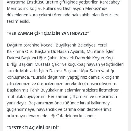
Araştırma Enstitüsü üretim çiftliğinde yetiştirilen Karacabey
Merinos ırkı koçlar, Kullar’daki Distilasyon Merkezi’nde
düzenlenen kura çekimi töreninde hak sahibi olan üreticilere
teslim edildi.
“HER ZAMAN ÇİFTÇİMİZİN YANINDAYIZ”
Dağıtım törenine Kocaeli Büyükşehir Belediyesi Yerel
Kalkınma Ofisi Başkanı Dr. Hasan Aydınlık, Muhtarlık İşleri
Dairesi Başkanı Uğur Şahin, Kocaeli Damızlık Koyun Keçi
Birliği Başkanı Mustafa Çakır ve küçükbaş hayvan yetiştiricileri
katıldı. Muhtarlık İşleri Dairesi Başkanı Uğur Şahin yaptığı
konuşmada, “Burada dağıtımını yaptığımız damızlık koçların
çiftçilerimize ve üreticilerimize bereketli olmasını diliyorum.
Başkanımız Tahir Büyükakın’ın selamlarını sizlere iletmekten
mutluluk duyuyorum. Her zaman çiftçimizin ve üreticimizin
yanındayız. Başkanımızın öncülüğünde kırsal kalkınmayı
güçlendirmeye, hayvancılık ve tarıma olan desteklerimizi
artırmaya devam edeceğiz” ifadelerini kullandı.
“DESTEK İLAÇ GİBİ GELDİ”