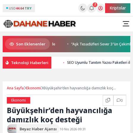
2
Kriptolar
USD
44.64 TRY
Son Eklenenler
uluşmaları gençleri İzmir’de
“Aşk Tesadüfleri Sever 3″ün Çekimleri İ
Teknoloji Haberleri
SEO Uyumlu Tanıtım Yazısı Paketleri il
Ana Sayfa
Ekonomi
Büyükşehir’den hayvancılığa damızlık koç
desteği
Ekonomi
0
Büyükşehir’den hayvancılığa
damızlık koç desteği
Beyaz Haber Ajansı
10 Nis 2026 09:31