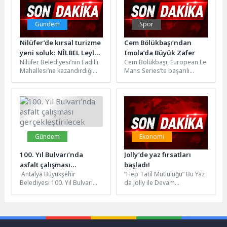
Gündem
Spor
Nilüfer’de kırsal turizme
Cem Bölükbaşı’ndan
yeni soluk: NİLBEL Leylek
Imola’da Büyük Zafer
Nilüfer Belediyesi’nin Fadıllı
Cem Bölükbaşı, European Le
Kafe & Restoran açıldı
Mahallesi’ne kazandırdığı
Mans Series’te başarılı
NİLBEL Leylek Kafe &
performansını Imola’da elde
Restoran düzenlenen
ettiği zaferle sürdürdü.
törenle hizmete girdi.
Sezonun 6...
Açılışta...
Gündem
Ekonomi
100. Yıl Bulvarı’nda
Jolly’de yaz fırsatları
asfalt çalışması
başladı!
Antalya Büyükşehir
“Hep Tatil Mutluluğu” Bu Yaz
gerçekleştirilecek
Belediyesi 100. Yıl Bulvarı
da Jolly ile Devam
üzerinde altyapı kurum ve
EdiyorTürkiye’nin lider
kuruluşlarının
seyahat markalarından Jolly,
gerçekleştirdiği çalışmalar
yaz...
nedeniyle deforme...