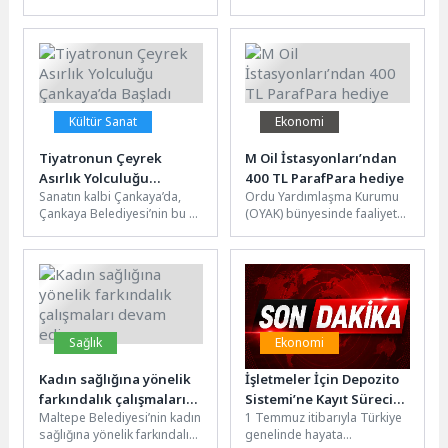
Festivali coşkusu sürüyor.
Ulaştırma ve Altyapı
Ediyor”
Festivalin beşinci gecesinde
Bakanlığı ile Konya
sahne alan Grup...
Büyükşehir Belediyesi...
Kültür Sanat
Ekonomi
Tiyatronun Çeyrek
M Oil İstasyonları’ndan
Asırlık Yolculuğu
400 TL ParafPara hediye
Sanatın kalbi Çankaya’da,
Ordu Yardımlaşma Kurumu
Çankaya’da Başladı
Çankaya Belediyesi’nin bu yıl
(OYAK) bünyesinde faaliyet
25’incisini düzenlediği Tek
gösteren M Oil, Halkbank iş
Kişilik Oyunlar Festivali
birliğiyle yeni bir kampanya...
tiyatro severleri...
Sağlık
Ekonomi
Kadın sağlığına yönelik
İşletmeler İçin Depozito
farkındalık çalışmaları
Sistemi’ne Kayıt Süreci
Maltepe Belediyesi’nin kadın
1 Temmuz itibarıyla Türkiye
devam ediyor
Başladı
sağlığına yönelik farkındalık
genelinde hayata