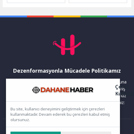
çalışmaları kapsamında
geçecek Depozitosu Olan
menopoz belirtilerini tanıma
Ambalajlar (DOA)
ve baş etme yöntemleri...
uygulaması öncesinde,
ambalajlı içecek satan veya
servis...
Dezenformasyonla Mücadele Politikamız
Yayınlanan haberler doğruluk ilkesi gözetilerek hazırlanır. Buna
Çerez
rağmen bazı içeriklerde eksik, hatalı veya güncelliğini yitirmiş
Kullanı
bilgiler bulunabilir.Yanlış veya yanıltıcı olduğunu düşündüğünüz
haberleri aşağıdaki iletişim kanallarından bize bildirebilirsiniz:
Bu site, kullanıcı deneyimini geliştirmek için çerezleri
kullanmaktadır. Devam ederek bu çerezleri kabul etmiş
olursunuz.
Ana Sayfa