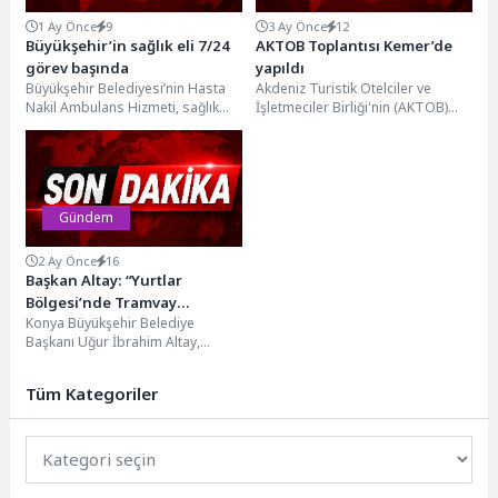
1 Ay Önce
9
3 Ay Önce
12
Büyükşehir’in sağlık eli 7/24
AKTOB Toplantısı Kemer’de
görev başında
yapıldı
Büyükşehir Belediyesi’nin Hasta
Akdeniz Turistik Otelciler ve
Nakil Ambulans Hizmeti, sağlık
İşletmeciler Birliği'nin (AKTOB)
kuruluşlarına ulaşmakta zorlanan
aylık toplantısı Kemer'e bağlı
vatandaşların her daim yanında
Göynük mahallesinde bulunan
oluyor....
FashionTV...
Gündem
2 Ay Önce
16
Başkan Altay: “Yurtlar
Bölgesi’nde Tramvay
Konya Büyükşehir Belediye
Hattımızı Yukarı Alacağımız
Başkanı Uğur İbrahim Altay,
Köprü Çalışmamız Kesintisiz
Ulaştırma ve Altyapı Bakanlığı ile
Bir Şekilde Devam Ediyor”
Konya Büyükşehir Belediyesi...
Tüm Kategoriler