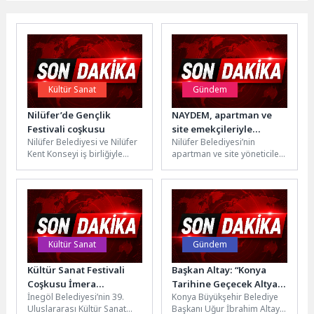
Kültür Sanat
Gündem
Nilüfer’de Gençlik
NAYDEM, apartman ve
Festivali coşkusu
site emekçileriyle
Nilüfer Belediyesi ve Nilüfer
Nilüfer Belediyesi’nin
sahada buluştu
Kent Konseyi iş birliğiyle
apartman ve site yöneticileri
düzenlenen Nilüfer Gençlik
ile emekçilerin ücretsiz
Festivali, Görükle
destek sunan birimi
Koşuyolu’nda gerçekleşti....
NAYDEM, görevlilerin istek...
Kültür Sanat
Gündem
Kültür Sanat Festivali
Başkan Altay: “Konya
Coşkusu İmera
Tarihine Geçecek Altyapı
İnegöl Belediyesi’nin 39.
Konya Büyükşehir Belediye
Konseriyle Zirveye Ulaştı
Yatırımlarımız Kesintisiz
Uluslararası Kültür Sanat
Başkanı Uğur İbrahim Altay,
Bir Şekilde Devam