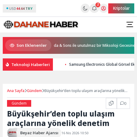
2
Kriptolar
USD
44.64 TRY
Son Eklenenler
s & Resorts, Ödüllü bar Panda & Sons ile unutulmaz bir Miksoloji Gecesine İmza 
Teknoloji Haberleri
Samsung Electronics Global Görsel Ek
Ana Sayfa
Gündem
Büyükşehir’den toplu ulaşım araçlarına yönelik
denetim
Gündem
0
Büyükşehir’den toplu ulaşım
araçlarına yönelik denetim
Beyaz Haber Ajansı
16 Nis 2026 10:50