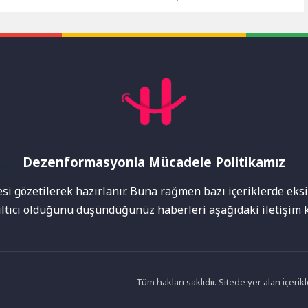
(UNDP) Türkiye tarafından
milyonlarca üniversite adayı, 29
H.O.P.E. in Action:
Temmuz-10 Ağustos 2026...
..
Dezenformasyonla Mücadele Politikamız
mı
i gözetilerek hazırlanır. Buna rağmen bazı içeriklerde eksik
nıltıcı olduğunu düşündüğünüz haberleri aşağıdaki iletişim k
Tüm hakları saklıdır. Sitede yer alan içer