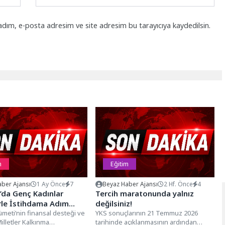
adım, e-posta adresim ve site adresim bu tarayıcıya kaydedilsin.
m
Eğitim
ber Ajansı
1 Ay Önce
7
Beyaz Haber Ajansı
2 Hf. Önce
4
’da Genç Kadınlar
Tercih maratonunda yalnız
rle İstihdama Adım
değilsiniz!
meti’nin finansal desteği ve
YKS sonuçlarının 21 Temmuz 2026
Milletler Kalkınma
tarihinde açıklanmasının ardından