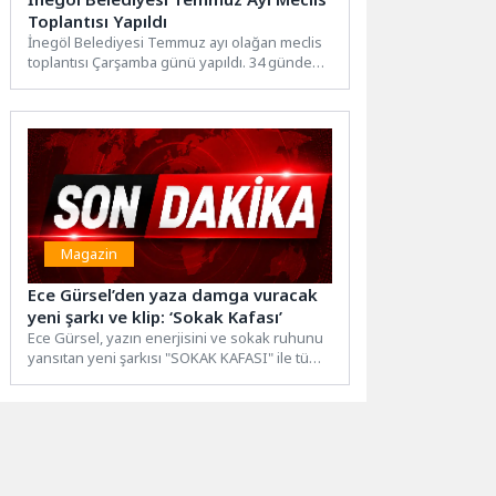
Toplantısı Yapıldı
İnegöl Belediyesi Temmuz ayı olağan meclis
toplantısı Çarşamba günü yapıldı. 34 gündem
ve 2 ilave...
Magazin
Ece Gürsel’den yaza damga vuracak
yeni şarkı ve klip: ‘Sokak Kafası’
Ece Gürsel, yazın enerjisini ve sokak ruhunu
yansıtan yeni şarkısı "SOKAK KAFASI" ile tüm
dijital...