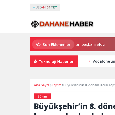
USD
44.64 TRY
Son Eklenenler
Altın Portakal ödüllü yönetmen jüri başkanı oldu
Başk
Teknoloji Haberleri
Vodafone’un
Ana Sayfa
Eğitim
Büyükşehir’in 8. dönem izcilik eği
Eğitim
Büyükşehir’in 8. döne