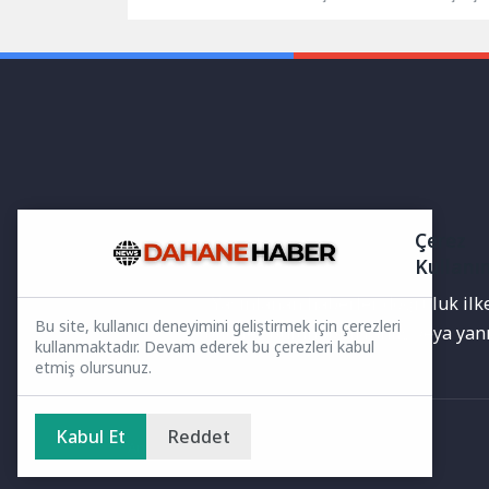
eşliğindeki lezzet atölyelerini Ağustos
Programı 
ayında da dopdolu...
yürütülen “
Kadınların.
Çerez
Kullanı
Yayınlanan haberler doğruluk ilkes
Bu site, kullanıcı deneyimini geliştirmek için çerezleri
bilgiler bulunabilir.Yanlış veya ya
kullanmaktadır. Devam ederek bu çerezleri kabul
etmiş olursunuz.
Kabul Et
Reddet
Ana Sayfa