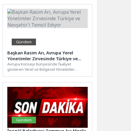
Yol...
Gündem
Başkan Rasim Arı, Avrupa Yerel
Yönetimler Zirvesinde Türkiye ve
Nevşehir’i Temsil Ediyor
Avrupa Konseyi bünyesinde faaliyet
gösteren Yerel ve Bölgesel Yönetimler
Kongresi (YBYK) 50. Genel Kurulu,
Fransa’nın...
Gündem
İnegöl Belediyesi Temmuz Ayı Meclis