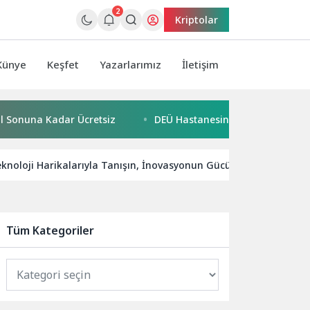
2
Kriptolar
Künye
Keşfet
Yazarlarımız
İletişim
na Kadar Ücretsiz
DEÜ Hastanesinde Büyük Dönüşüm
eknoloji Harikalarıyla Tanışın, İnovasyonun Gücünü Keşfedin.
Tüm Kategoriler