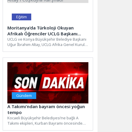
Eğitim
Moritanya’da Türkoloji Okuyan
Afrikalı Öğrenciler UCLG Başkanı
Altay’ı Coşkuyla Karşıladı
UCLG ve Konya Büyükşehir Belediye Başkanı
Uğur İbrahim Altay, UCLG Afrika Genel Kurulu
için bulunduğu...
Gündem
A Takımı’ndan bayram öncesi yoğun
tempo
Kocaeli Büyükşehir Belediyesi’ne bağlı A
Takımı ekipleri, Kurban Bayramı öncesinde
kent genelinde çalışmalarını yoğunlaştırdı.