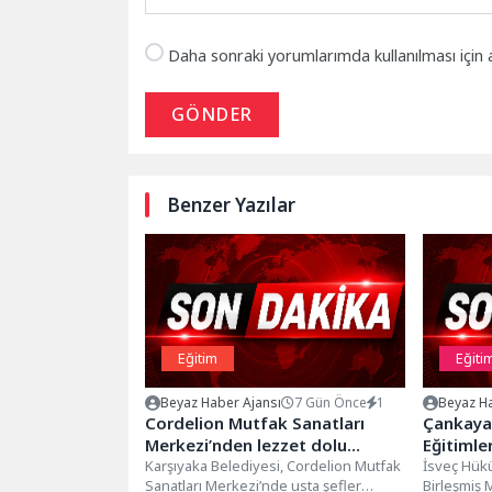
Daha sonraki yorumlarımda kullanılması için 
GÖNDER
Benzer Yazılar
Eğitim
Eğiti
Beyaz Haber Ajansı
7 Gün Önce
1
Beyaz Ha
Cordelion Mutfak Sanatları
Çankaya
Merkezi’nden lezzet dolu
Eğitimle
atölyeler
Karşıyaka Belediyesi, Cordelion Mutfak
Atıyor
İsveç Hükü
Sanatları Merkezi’nde usta şefler
Birleşmiş 