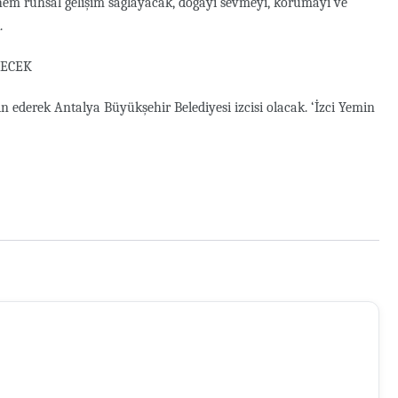
 hem ruhsal gelişim sağlayacak, doğayı sevmeyi, korumayı ve
.
NECEK
n ederek Antalya Büyükşehir Belediyesi izcisi olacak. ‘İzci Yemin