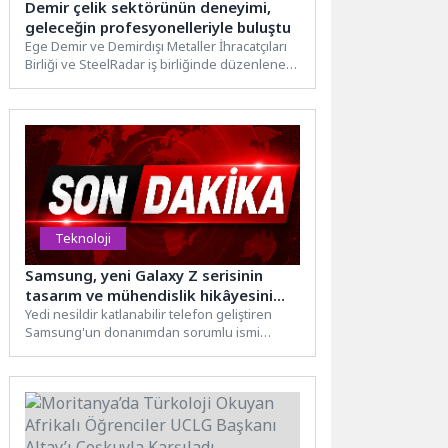
Demir çelik sektörünün deneyimi,
geleceğin profesyonelleriyle buluştu
Ege Demir ve Demirdışı Metaller İhracatçıları
Birliği ve SteelRadar iş birliğinde düzenlenen
“Deneyimden Geleceğe: Duayenler,...
Teknoloji
Samsung, yeni Galaxy Z serisinin
tasarım ve mühendislik hikâyesini
anlattı
Yedi nesildir katlanabilir telefon geliştiren
Samsung'un donanımdan sorumlu ismi
Sunghoon Moon, yeni Galaxy Z serisinin...