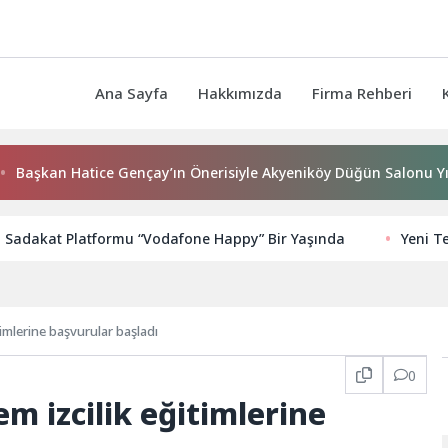
Ana Sayfa
Hakkımızda
Firma Rehberi
an Hatice Gençay’ın Önerisiyle Akyeniköy Düğün Salonu Yıl Sonu
 Sadakat Platformu “Vodafone Happy” Bir Yaşında
Yeni T
timlerine başvurular başladı
0
m izcilik eğitimlerine