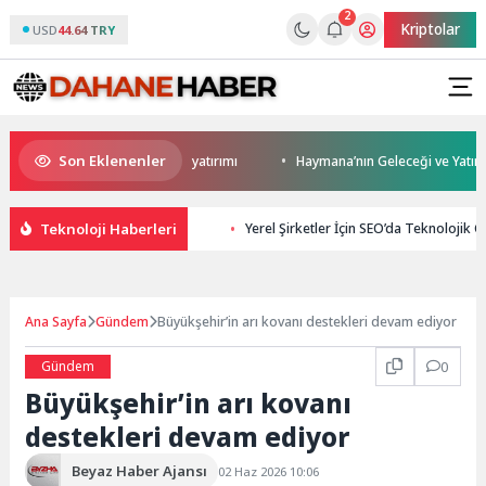
2
Kriptolar
USD
44.64 TRY
Son Eklenenler
 Darıca’ya modern ulaşım yatırımı
Haymana’nın Geleceği ve Yatırım Pot
Teknoloji Haberleri
Yerel Şirketler İçin SEO’da Teknolojik 
Ana Sayfa
Gündem
Büyükşehir’in arı kovanı destekleri devam ediyor
Gündem
0
Büyükşehir’in arı kovanı
destekleri devam ediyor
Beyaz Haber Ajansı
02 Haz 2026 10:06