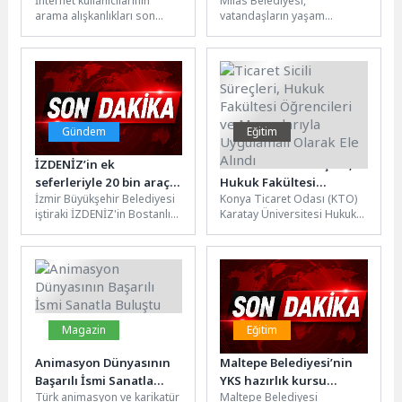
İnternet kullanıcılarının
Milas Belediyesi,
Kalıyor
Modern Sosyal Alanlar
arama alışkanlıkları son
vatandaşların yaşam
ve Yenilenen Yollarla
yıllarda önemli ölçüde
standartlarını yükseltmek ve
Konfor Artırılıyor
değişti. Eskiden Google gibi
şehre modern bir kimlik
geleneksel arama
kazandırmak amacıyla
motorlarına...
başlattığı kapsamlı...
Gündem
Eğitim
İZDENİZ’in ek
Ticaret Sicili Süreçleri,
seferleriyle 20 bin araç
Hukuk Fakültesi
İzmir Büyükşehir Belediyesi
Konya Ticaret Odası (KTO)
trafiğe çıkmadı
Öğrencileri ve
iştiraki İZDENİZ'in Bostanlı–
Karatay Üniversitesi Hukuk
Mezunlarıyla Uygulamalı
Üçkuyular Arabalı Vapur
Fakültesi ve Alternatif
Olarak Ele Alındı
Hattı'nda yoğun saatlerde
Uyuşmazlık Çözümü
uyguladığı ek seferler, kent...
Uygulama ve Araştırma...
Magazin
Eğitim
Animasyon Dünyasının
Maltepe Belediyesi’nin
Başarılı İsmi Sanatla
YKS hazırlık kursu
Türk animasyon ve karikatür
Maltepe Belediyesi
Buluştu
kayıtları başladı