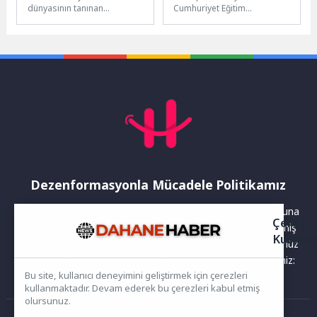
dünyasının tanınan
Cumhuriyet Eğitim
isimlerinden, “Süper 1
Merkezi’nde Yükseköğretim
Takım: Varol Abi'nin Çizgi
Kurumları Sınavı (YKS)
Film Makinesi”...
hazırlık kayıtları
başladı. Maltepe Belediyesi
Cumhuriyet Eğitim...
Dezenformasyonla Mücadele Politikamız
Yayınlanan haberler doğruluk ilkesi gözetilerek hazırlanır. Buna
Çerez
rağmen bazı içeriklerde eksik, hatalı veya güncelliğini yitirmiş
Kullanı
bilgiler bulunabilir.Yanlış veya yanıltıcı olduğunu düşündüğünüz
haberleri aşağıdaki iletişim kanallarından bize bildirebilirsiniz:
Bu site, kullanıcı deneyimini geliştirmek için çerezleri
kullanmaktadır. Devam ederek bu çerezleri kabul etmiş
olursunuz.