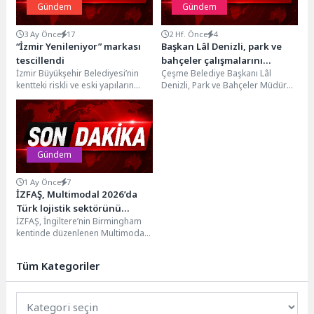
Gündem
Gündem
3 Ay Önce
17
2 Hf. Önce
4
“İzmir Yenileniyor” markası
Başkan Lâl Denizli, park ve
tescillendi
bahçeler çalışmalarını
İzmir Büyükşehir Belediyesi’nin
Çeşme Belediye Başkanı Lâl
yerinde inceledi
kentteki riskli ve eski yapıların
Denizli, Park ve Bahçeler Müdürü
depreme dayanıklı, güvenli ve
Kürşat Yıldırım ile birlikte ilçe
çevre dostu binalara...
genelinde...
Gündem
1 Ay Önce
7
İZFAŞ, Multimodal 2026’da
Türk lojistik sektörünü
İZFAŞ, İngiltere’nin Birmingham
dünya ile buluşturdu
kentinde düzenlenen Multimodal
2026 Fuarı’nda ilk kez
gerçekleştirdiği Türkiye Milli
Tüm Kategoriler
Katılım Organizasyonu...