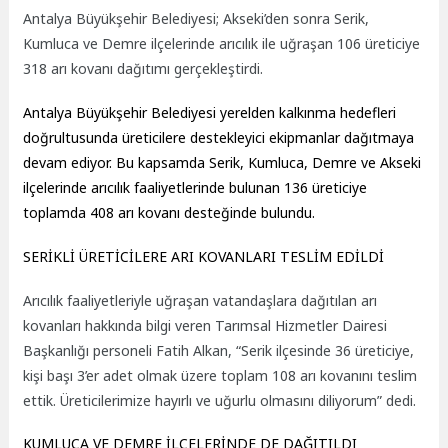
Antalya Büyükşehir Belediyesi; Akseki’den sonra Serik,
Kumluca ve Demre ilçelerinde arıcılık ile uğraşan 106 üreticiye
318 arı kovanı dağıtımı gerçekleştirdi.
Antalya Büyükşehir Belediyesi yerelden kalkınma hedefleri
doğrultusunda üreticilere destekleyici ekipmanlar dağıtmaya
devam ediyor. Bu kapsamda Serik, Kumluca, Demre ve Akseki
ilçelerinde arıcılık faaliyetlerinde bulunan 136 üreticiye
toplamda 408 arı kovanı desteğinde bulundu.
SERİKLİ ÜRETİCİLERE ARI KOVANLARI TESLİM EDİLDİ
Arıcılık faaliyetleriyle uğraşan vatandaşlara dağıtılan arı
kovanları hakkında bilgi veren Tarımsal Hizmetler Dairesi
Başkanlığı personeli Fatih Alkan, “Serik ilçesinde 36 üreticiye,
kişi başı 3’er adet olmak üzere toplam 108 arı kovanını teslim
ettik. Üreticilerimize hayırlı ve uğurlu olmasını diliyorum” dedi.
KUMLUCA VE DEMRE İLÇELERİNDE DE DAĞITILDI