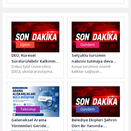
Eğitim
Gündem
DEÜ, Küresel
Selçuklu turizmin
Sürdürülebilir Kalkınma
nabzını tutmaya devam
Dokuz Eylül Üniversitesi
Konya turizmine önemli
Kongresi’nde
ediyor
(DEÜ), uluslararasılaşma
katkılar sağlayan
Uluslararası İş
stratejisi doğrultusunda
Selçuklu’nun sembol
Birliklerini Güçlendiriyor
küresel ölçekteki akademik
mekanları uzun bayram
ve kurumsal iş birliklerini
tatilinde ziyaretçilerden yine
güçlendirmeye...
yoğun ilgi...
Teknoloji
Gündem
Geleneksel Arama
Belediye Ekipleri Şehrin
Yöntemleri Geride
Dört Bir Yanında: