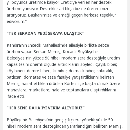
yıl boyunca üretimde kalıyor. Üreticiye verilen her destek
üretime yansıyor. Destekler arttıkça biz de üretimimizi
artırıyoruz. Başkanımıza ve emeği geçen herkese teşekkür
ediyorum.”
“TEK SERADAN YEDİ SERAYA ULAŞTIK”
Kandıra’nın İncecik Mahallesi’nde ailesiyle birlikte sebze
üretimi yapan Serkan Memiş, Kocaeli Büyükşehir
Belediyesi’nin yüzde 50 hibeli modern sera desteğiyle üretim
kapasitesini önemli ölçüde artırdıklarını söyledi. Çaylık biber,
köy biberi, demre biberi, kıl biber, dolmalık biber, salatalık,
patlıcan, domates ve taze fasulye yetiştirdiklerini belirten
Memiş, hasat ettikleri ürünleri Körfez ilçe başta olmak üzere
manavlara, marketlere, hale ve toptancılara ulaştırdıklarını
ifade etti.
“HER SENE DAHA İYİ VERİM ALIYORUZ”
Büyükşehir Belediyesi’nin genç çiftçilere yönelik yüzde 50
hibeli modern sera desteğinden yararlandığını belirten Memiş,