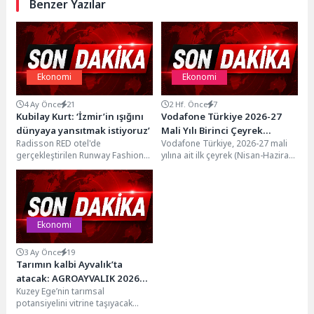
Benzer Yazılar
Ekonomi
Ekonomi
4 Ay Önce
21
2 Hf. Önce
7
Kubilay Kurt: ‘İzmir’in ışığını
Vodafone Türkiye 2026-27
dünyaya yansıtmak istiyoruz’
Mali Yılı Birinci Çeyrek
Radisson RED otel'de
Vodafone Türkiye, 2026-27 mali
Sonuçlarını Açıkladı
gerçekleştirilen Runway Fashion
yılına ait ilk çeyrek (Nisan-Haziran
İzmir basın toplantısında konuşan
2026) sonuçlarını açıkladı. Şirketin
Kubilay Kurt, markaların sadece
servis gelirleri,...
reklamla...
Ekonomi
3 Ay Önce
19
Tarımın kalbi Ayvalık’ta
atacak: AGROAYVALIK 2026
Kuzey Ege’nin tarımsal
kapılarını açıyor
potansiyelini vitrine taşıyacak