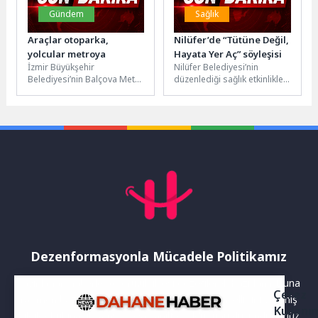
Gündem
Sağlık
Araçlar otoparka,
Nilüfer’de “Tütüne Değil,
yolcular metroya
Hayata Yer Aç” söyleşisi
İzmir Büyükşehir
Nilüfer Belediyesi’nin
Belediyesi’nin Balçova Metro
düzenlediği sağlık etkinlikleri
İstasyonu’nda hizmete aldığı
kapsamında; tütün
yer altı ve açık alan
bağımlılığı, elektronik sigara
otoparkları, ilçenin...
tehlikesi ve kapalı alan
denetimleri...
Dezenformasyonla Mücadele Politikamız
Yayınlanan haberler doğruluk ilkesi gözetilerek hazırlanır. Buna
Çerez
rağmen bazı içeriklerde eksik, hatalı veya güncelliğini yitirmiş
Kullanı
bilgiler bulunabilir.Yanlış veya yanıltıcı olduğunu düşündüğünüz