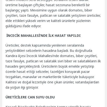
üretime başlayan çiftçiler, hasat sezonuna bereketli bir
başlangıç yaptı. Mevsimine uygun olarak domates, biber
çeşitleri, taze fasulye, patlıcan ve salatalık yetiştiren üreticiler,
elde ettikleri yüksek verim ve kaliteli ürünlerle yüzlerinin
güldüğünü ifade ediyor.
İNCECİK MAHALLESİ’NDE İLK HASAT YAPILDI
Üreticiler, destek kapsamında yenilenen seralarında
yetiştirdikleri sebzelerin hasadına başladı. Bu doğrultuda
Kandıra ilçesi İncecik Mahallesi’nde domates, biber çeşitleri,
taze fasulye, patlıcan ve salatalık sivri biber ve salatalıkların ilk
hasadını gerçekleştirdi. Üreticilerin büyük emekle yetiştirip
özenle hasat ettiği sebzeler, tazeliğini koruyarak pazar
tezgahları, manavlar ve marketlerde tüketiciyle buluşuyor.
Kalitesi ve doğal lezzetiyle öne çıkan ürünler, vatandaşlardan
da yoğun ilgi görüyor.
ÜRETİCİLERE CAN SUYU OLDU
Kocaeli Büyükşehir Belediyesi’nin tarıma yönelik hayata