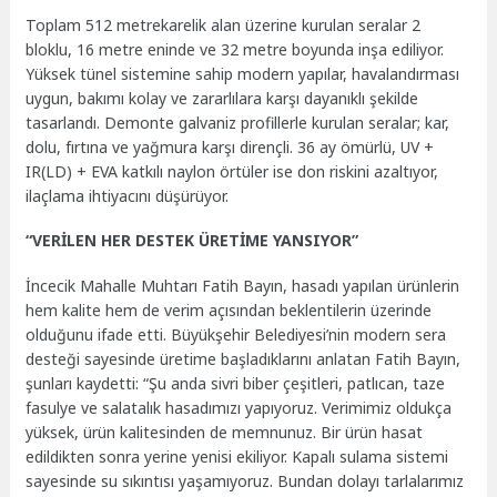
Toplam 512 metrekarelik alan üzerine kurulan seralar 2
bloklu, 16 metre eninde ve 32 metre boyunda inşa ediliyor.
Yüksek tünel sistemine sahip modern yapılar, havalandırması
uygun, bakımı kolay ve zararlılara karşı dayanıklı şekilde
tasarlandı. Demonte galvaniz profillerle kurulan seralar; kar,
dolu, fırtına ve yağmura karşı dirençli. 36 ay ömürlü, UV +
IR(LD) + EVA katkılı naylon örtüler ise don riskini azaltıyor,
ilaçlama ihtiyacını düşürüyor.
“VERİLEN HER DESTEK ÜRETİME YANSIYOR”
İncecik Mahalle Muhtarı Fatih Bayın, hasadı yapılan ürünlerin
hem kalite hem de verim açısından beklentilerin üzerinde
olduğunu ifade etti. Büyükşehir Belediyesi’nin modern sera
desteği sayesinde üretime başladıklarını anlatan Fatih Bayın,
şunları kaydetti: “Şu anda sivri biber çeşitleri, patlıcan, taze
fasulye ve salatalık hasadımızı yapıyoruz. Verimimiz oldukça
yüksek, ürün kalitesinden de memnunuz. Bir ürün hasat
edildikten sonra yerine yenisi ekiliyor. Kapalı sulama sistemi
sayesinde su sıkıntısı yaşamıyoruz. Bundan dolayı tarlalarımız