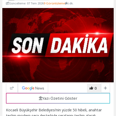
Güncelleme: 07 Tem 2026
9 Görüntüleme
6 dk.
0
Yazı Özetini Göster
Kocaeli Büyükşehir Belediyesi’nin yüzde 50 hibeli, anahtar
teslim modern sera desteğiyle seralarını teslim alarak