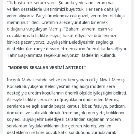
“İlk başta tek seram vardı. Şu anda yedi tane seram var.
Verilen desteklerle üretimimizi büyüttük. Her sene daha iyi
verim alıyoruz. Bu yıl ürünlerimiz çok güzel, verimden oldukça
memnunuz” dedi. Üretimin ailece yürütülen bir emek
olduğunu vurgulayan Memiş, “Babam, annem, eşim ve
çocuklarımızla birlikte ekiyor, hasat ediyor ve ürünlerimizi
birlikte pazarlıyoruz. Büyükşehir Belediyesi’nin sağladığı
destekler üretmeye devam etmemiz için önemli katkı sağlıyor.
Tahir Başkanımıza teşekkür ediyoruz” ifadelerini kullandı.
“MODERN SERALAR VERİMİ ARTIRDI”
İncecik Mahallesi’nde sebze üretimi yapan çiftçi Nihat Memiş,
Kocaeli Büyükşehir Belediyesi’nin sağladığı modern sera
desteğiyle üretim koşullarının önemli ölçüde iyileştiğini belirtti.
Ailesiyle birlikte seracılıkla uğraştıklarını ifade eden Memiş,
seralarda ve açık alanda başta karpuz, biber, fasulye, patlıcan,
domates ve salatalık olmak üzere birçok ürün yetiştirdiklerini
söyledi. Büyükşehir Belediyesi tarafından sağlanan modern
seralardan faydalandıklarını dile getiren Memiş, verilen
desteklerin üretime büyük katkı sunduğunu vurgulayarak