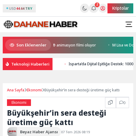
2
Kriptolar
USD
44.64 TRY
Son Eklenenler
Kral Türkiye’nin ilk IMAX® animasyon filmi oluyor
M Lisa ve Dolu Kadeh
Teknoloji Haberleri
Isparta’da Dijital Eşitliğe Destek: 100
Ana Sayfa
Ekonomi
Büyükşehir’in sera desteği üretime güç kattı
Ekonomi
0
Büyükşehir’in sera desteği
üretime güç kattı
Beyaz Haber Ajansı
07 Tem 2026 08:19