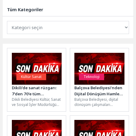
AGROAYVALIK 2026, 15-18 Mayıs
tarihleri arasında sektör
Tüm Kategoriler
temsilcilerini Ayvalık’ta...
Kültür Sanat
Teknoloji
Dikili’de sanat rüzgarı:
Balçova Belediyesi’nden
7’den 70’e tüm
Dijital Dönüşüm Hamlesi:
Dikili Belediyesi Kültür, Sanat
Balçova Belediyesi, dijital
kursiyerler yıl sonu
Kurum Arşivleri Tek
ve Sosyal İşler Müdürlüğü
dönüşüm çalışmaları
coşkusunda buluştu
Çatıda Toplanıyor
tarafından hayata geçirilen
kapsamında kurum
Kültür ve Sanat Kursları,...
arşivlerini modern ve
erişilebilir bir yapıya
kavuşturuyor. Müdürlüklere...