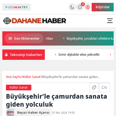
2
Kriptolar
USD
44.64 TRY
Son Eklenenler
o’da start Başkan Büyükakın’dan
Büyükşehir, çocukları afetlere karşı b
Teknoloji Haberleri
İzmir dijitalde vites yükseltti
Y
Ana Sayfa
Kültür Sanat
Büyükşehir’le çamurdan sanata giden
yolculuk
Kültür Sanat
0
Büyükşehir’le çamurdan sanata
giden yolculuk
Beyaz Haber Ajansı
07 Nis 2026 19:05