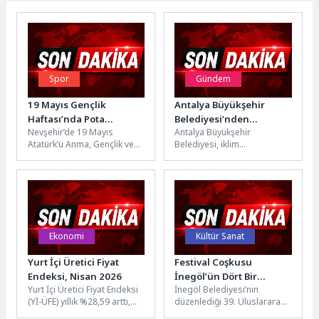
Spor
Gündem
19 Mayıs Gençlik
Antalya Büyükşehir
Haftası’nda Pota
Belediyesi’nden
Nevşehir’de 19 Mayıs
Antalya Büyükşehir
Heyecanı Sokağa Taştı
kuraklığa karşı
Atatürk’ü Anma, Gençlik ve
Belediyesi, iklim
sürdürülebilir peyzaj
Spor Bayramı kutlamaları
değişikliğinin yol açabileceği
kapsamında düzenlenen
kuraklık tehlikesine karşı
“Sokaklar Bizim”
uygulamaya koyduğu
projesinde...
Kurakçıl Peyzaj Projesi...
Ekonomi
Kültür Sanat
Yurt İçi Üretici Fiyat
Festival Coşkusu
Endeksi, Nisan 2026
İnegöl’ün Dört Bir
Yurt İçi Üretici Fiyat Endeksi
İnegöl Belediyesi’nin
Yanında
(Yİ-ÜFE) yıllık %28,59 arttı,
düzenlediği 39. Uluslararası
aylık %3,17 arttıYİ-ÜFE
Kültür Sanat Festivali, dış