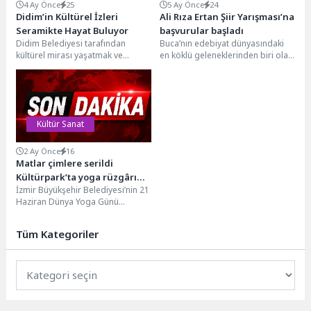
4 Ay Önce
25
5 Ay Önce
24
Didim’in Kültürel İzleri
Ali Rıza Ertan Şiir Yarışması’na
Seramikte Hayat Buluyor
başvurular başladı
Didim Belediyesi tarafından
Buca’nın edebiyat dünyasındaki
kültürel mirası yaşatmak ve
en köklü geleneklerinden biri olan
gelecek nesillere aktarmak
Ali Rıza Ertan Şiir Yarışması, bu
amacıyla yürütülen çalışmalar
yıl...
kapsamında faaliyet...
Kültür Sanat
2 Ay Önce
16
Matlar çimlere serildi
Kültürpark’ta yoga rüzgârı
İzmir Büyükşehir Belediyesi’nin 21
esti
Haziran Dünya Yoga Günü
kapsamında düzenlediği İzmir
Yoga Festivali, Kültürpark’ta eski...
Tüm Kategoriler