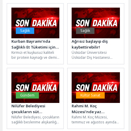
(2003=100) 2026 yılı...
park gösterileriyle şehrin
dört bir yanına...
Sağlık
Sağlık
Kurban Bayramı’nda
Ağrısız başlayıp diş
Sağlıklı Et Tüketimi için 5
kaybettirebilir!
Kırmızı et kuşkusuz kaliteli
Üsküdar Üniversitesi
Öneri!
bir protein kaynağı ve demir,
Üsküdar Diş Hastanesi
çinko, B12 vitamini açısından
Periodontoloji Uzmanı Dr.
da değerli...
Öğr. Üyesi Nihal Bahar, diş
eti hastalıklarının...
Gündem
Kültür Sanat
Nilüfer Belediyesi
Rahmi M. Koç
çocukların süt
Müzesi’nde yaz
Nilüfer Belediyesi, çocukların
Rahmi M. Koç Müzesi,
tüketimini destekliyor
atölyeleri başlıyor: Küçük
sağlıklı beslenme alışkanlığı
temmuz ve ağustos ayında
kaşifler hem eğlenecek
kazanmasını desteklemek
düzenleyeceği yaz
hem öğrenecek