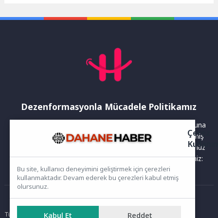
amacıyla TMMOB Gıda
atölyeleriyle çocukları bilim,
Mühendisleri Odası Bursa
sanat ve...
Şubesi...
Dezenformasyonla Mücadele Politikamız
Yayınlanan haberler doğruluk ilkesi gözetilerek hazırlanır. Buna
Çerez
rağmen bazı içeriklerde eksik, hatalı veya güncelliğini yitirmiş
Kullanı
bilgiler bulunabilir.Yanlış veya yanıltıcı olduğunu düşündüğünüz
haberleri aşağıdaki iletişim kanallarından bize bildirebilirsiniz:
Bu site, kullanıcı deneyimini geliştirmek için çerezleri
kullanmaktadır. Devam ederek bu çerezleri kabul etmiş
olursunuz.
Ana Sayfa
Tüm hakları saklıdır. Sitede yer alan içerikler izinsiz kopyalanamaz,
Kabul Et
Reddet