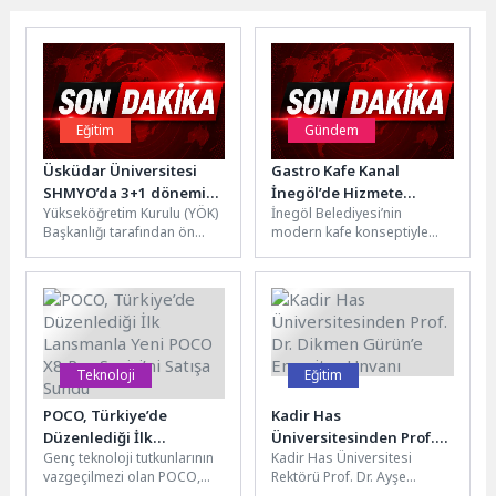
Eğitim
Gündem
Üsküdar Üniversitesi
Gastro Kafe Kanal
SHMYO’da 3+1 dönemi
İnegöl’de Hizmete
Yükseköğretim Kurulu (YÖK)
İnegöl Belediyesi’nin
başlıyor!
Başladı
Başkanlığı tarafından ön
modern kafe konseptiyle
lisans programları için
hizmet veren lezzet durağı
hayata geçirilen 3+1
Gastro Kafe’nin yeni şubesi
İşletmede Mesleki Eğitim...
Mesudiye Mahallesi’nde...
Teknoloji
Eğitim
POCO, Türkiye’de
Kadir Has
Düzenlediği İlk
Üniversitesinden Prof.
Genç teknoloji tutkunlarının
Kadir Has Üniversitesi
Lansmanla Yeni POCO X8
Dr. Dikmen Gürün’e
vazgeçilmezi olan POCO,
Rektörü Prof. Dr. Ayşe
Pro Serisi’ni Satışa
Emeritus Unvanı
İstanbul'da düzenlediği ilk
Başar’ın ev sahipliğinde