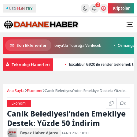
2
Kriptolar
USD
44.64 TRY
Son Eklenenler
tını Kaybetti: Kuzey Makedonya’da Toprağa Verilecek
Osmangazi’de Ge
Teknoloji Haberleri
Excalibur G920 ile render beklemek tar
Ana Sayfa
Ekonomi
Canik Belediyesi’nden Emekliye Destek: Yüzde
50 İndirim
Ekonomi
0
Canik Belediyesi’nden Emekliye
Destek: Yüzde 50 İndirim
Beyaz Haber Ajansı
14 Nis 2026 18:09