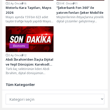
2 Ay Önce
16
3 Hf. Önce
11
Motorlu Kara Taşıtları, Mayıs
“Şekerbank Fon 360” ile
2026
yatırım fonları Şeker Mobil’de
Mayıs ayında 159 bin 623 adet
Müşterilerinin ihtiyaçlarına yönelik
taşıtın trafiğe kaydı yapıldı Mayıs
dijital çözümler geliştirmeyi
ayında trafiğe kaydı yapılan
sürdüren Şekerbank, Şeker
taşıtların...
Mobil’e entegre ettiği “Fon 360”
menüsü...
Ekonomi
2 Ay Önce
12
Abdi İbrahim’den İlaçta Dijital
ve Yeşil Dönüşüm: Karekodlu
Türk ilaç sektörünün lideri Abdi
Elektronik Kullanma Talimatı
İbrahim, dijital dönüşümün
(e-KT) Dönemi Başladı
önemli adımlarından biri olan
Karekod Projesi’ni hayata...
Tüm Kategoriler