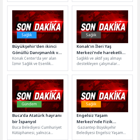
Sundu
lansmanla yeni özelliklerle
gerçekleştirilen törene
donatılan POCO X8...
sanat, cemiyet ve...
Sağlık
Sağlık
Büyükşehir’den ikinci
Konak’ın İleri Yaş
Gönüllü Danışmanlık ve
Merkezi’nde hareketli
Konak Center'da yer alan
Sağlıklı ve aktif yaş almayı
Test Merkezi
yaşam semineri
İzmir Sağlık ve Esenlik
destekleyen çalışmalar
Merkezi'nde (İZSEM) açtığı
kapsamında Konak
Gönüllü Danışmanlık ve
Belediyesi ve Medicana
Test...
International İzmir
Hastanesi...
Gündem
Sağlık
Buca’da Atatürk hayranı
Engelsiz Yaşam
bir İspanyol
Merkezi’nde Fizik
Buca Belediyesi Cumhuriyet
Gaziantep Büyükşehir
Tedaviye Sanal
Kütüphanesi, yalnızca
Belediyesi Engelsiz Yaşam
Gerçeklik Desteği
Bucalıların değil, kente yeni
Merkezi'nde fizik tedavi ve