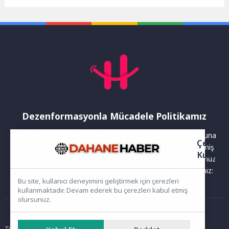
gelen yabancı konukların da
rehabilitasyon sürecine
ilgisini çekmeye...
entegre edilen sanal
gerçeklik...
Dezenformasyonla Mücadele Politikamız
Yayınlanan haberler doğruluk ilkesi gözetilerek hazırlanır. Buna
Çerez
rağmen bazı içeriklerde eksik, hatalı veya güncelliğini yitirmiş
Kullanı
bilgiler bulunabilir.Yanlış veya yanıltıcı olduğunu düşündüğünüz
haberleri aşağıdaki iletişim kanallarından bize bildirebilirsiniz:
Bu site, kullanıcı deneyimini geliştirmek için çerezleri
kullanmaktadır. Devam ederek bu çerezleri kabul etmiş
olursunuz.
Ana Sayfa
Tüm hakları saklıdır. Sitede yer alan içerikler izinsiz kopyalanamaz,