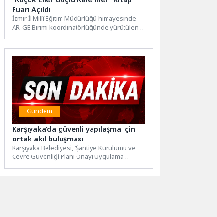
Fuarı Açıldı
İzmir İl Millî Eğitim Müdürlüğü himayesinde
AR-GE Birimi koordinatörlüğünde yürütülen
“Küçük Eller Güçlü Kalemler Projesi”...
Gündem
Karşıyaka’da güvenli yapılaşma için
ortak akıl buluşması
Karşıyaka Belediyesi, ‘Şantiye Kurulumu ve
Çevre Güvenliği Planı Onayı Uygulama
Esasları’nı paylaşmak üzere ilçede görev...