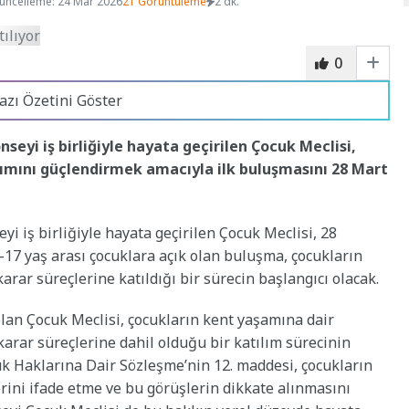
üncelleme: 24 Mar 2026
21 Görüntüleme
2 dk.
0
azı Özetini Göster
eyi iş birliğiyle hayata geçirilen Çocuk Meclisi,
ılımını güçlendirmek amacıyla ilk buluşmasını 28 Mart
i iş birliğiyle hayata geçirilen Çocuk Meclisi, 28
9–17 yaş arası çocuklara açık olan buluşma, çocukların
arar süreçlerine katıldığı bir sürecin başlangıcı olacak.
olan Çocuk Meclisi, çocukların kent yaşamına dair
k karar süreçlerine dahil olduğu bir katılım sürecinin
cuk Haklarına Dair Sözleşme’nin 12. maddesi, çocukların
erini ifade etme ve bu görüşlerin dikkate alınmasını