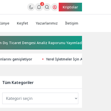
2
Kriptolar
Künye
Keşfet
Yazarlarımız
İletişim
 Ticaret Dengesi Analiz Raporunu Yayımladı
Kırkgöz su kay
larını genişletiyor
Yerel İşletmeler İçin Akıllı SEO Stratejil
Tüm Kategoriler