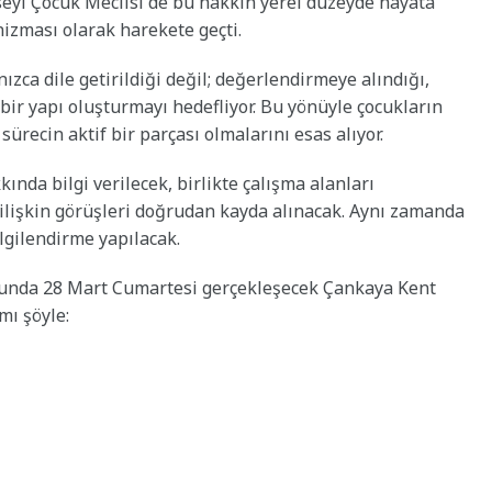
seyi Çocuk Meclisi de bu hakkın yerel düzeyde hayata
izması olarak harekete geçti.
ızca dile getirildiği değil; değerlendirmeye alındığı,
 bir yapı oluşturmayı hedefliyor. Bu yönüyle çocukların
sürecin aktif bir parçası olmalarını esas alıyor.
ında bilgi verilecek, birlikte çalışma alanları
ilişkin görüşleri doğrudan kayda alınacak. Aynı zamanda
lgilendirme yapılacak.
nunda 28 Mart Cumartesi gerçekleşecek Çankaya Kent
mı şöyle: