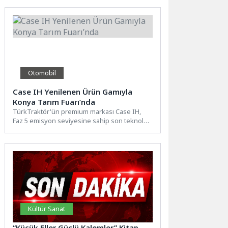
yoğunlaştırdı....
Otomobil
Case IH Yenilenen Ürün Gamıyla
Konya Tarım Fuarı’nda
TürkTraktör'ün premium markası Case IH,
Faz 5 emisyon seviyesine sahip son teknoloji
traktörleri, tarımsal ekipmanları...
Kültür Sanat
“Küçük Eller Güçlü Kalemler” Kitap