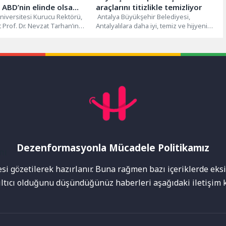
ABD’nin elinde olsa
araçlarını titizlikle temizliyor
bi turizm merkezi
iversitesi Kurucu Rektörü,
Antalya Büyükşehir Belediyesi,
t Prof. Dr. Nevzat Tarhan’ın
Antalyalılara daha iyi, temiz ve hijyenik
a, Amasya Genelgesinin
bir ulaşım hizmeti sunmak için toplu...
ıldönümünde Amasya...
Dezenformasyonla Mücadele Politikamız
mı
i gözetilerek hazırlanır. Buna rağmen bazı içeriklerde eksik
nıltıcı olduğunu düşündüğünüz haberleri aşağıdaki iletişim k