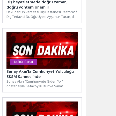
Diş beyazlatmada doğru zaman,
doğru yöntem önemli!
Üsküdar Üniversitesi Diş Hastanesi Restoratif
Diş Tedavisi Dr. Öğr. Üyesi Ayşenur Turan, diş
beyazlatma işleminin...
Kültür Sanat
Sunay Akın’la Cumhuriyet Yolculuğu
SKSM Sahnesi’nde
Sunay Akın “Cumhuriyete Giden Yol”
gösterisiyle Sefaköy Kültür ve Sanat
Merkezi’nde izleyiciyle buluştu.
Küçükçekmece Belediyesi...