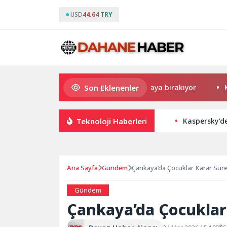
USD
44.64 TRY
Son Eklenenler
Uygulamalar yerini yapay zekaya bırakıyor
Kadın a
Teknoloji Haberleri
Kaspersky’de
Ana Sayfa
Gündem
Çankaya’da Çocuklar Karar Süreç
Gündem
Çankaya’da Çocuklar 