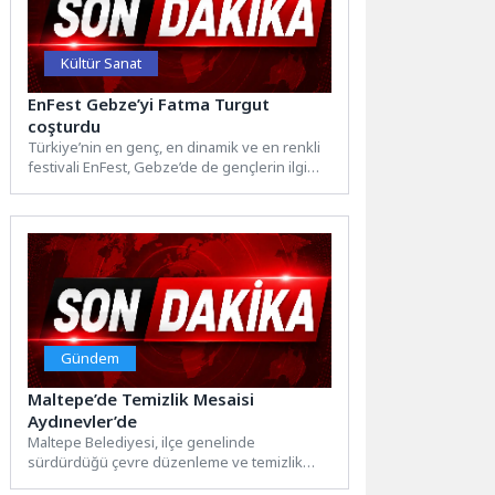
Kültür Sanat
EnFest Gebze’yi Fatma Turgut
coşturdu
Türkiye’nin en genç, en dinamik ve en renkli
festivali EnFest, Gebze’de de gençlerin ilgi
odağı...
Gündem
Maltepe’de Temizlik Mesaisi
Aydınevler’de
Maltepe Belediyesi, ilçe genelinde
sürdürdüğü çevre düzenleme ve temizlik
çalışmalarını bu kez Aydınevler Mahallesi’nde