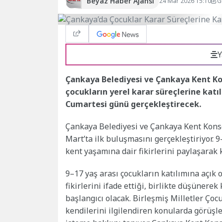
Beyaz Haber Ajansı
24 Mar 2026 15:10
G
Y
Çankaya Belediyesi ve Çankaya Kent Kons
çocukların yerel karar süreçlerine kat
Cumartesi günü gerçekleştirecek.
Çankaya Belediyesi ve Çankaya Kent Konsey
Mart’ta ilk buluşmasını gerçekleştiriyor. 
kent yaşamına dair fikirlerini paylaşarak k
9–17 yaş arası çocukların katılımına açık 
fikirlerini ifade ettiği, birlikte düşünere
başlangıcı olacak. Birleşmiş Milletler Ço
kendilerini ilgilendiren konularda görüşl