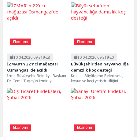
ve Maliye Bakanı Mehmet
23 milyar dolar yaş meyve...
Şimşek, İran savaşının ülke
ekonomisine etkilerine...
Ekonomi
Ekonomi
10.04.2026 09:31
28
10.04.2026 09:31
20
İZMAR’ın 22’nci mağazası
Büyükşehir’den hayvancılığa
Osmangazi’de açıldı
damızlık koç desteği
İzmir Büyükşehir Belediye Başkanı
Kocaeli Büyükşehir Belediyesi,
Dr. Cemil Tugay’ın İzmirliyi
koyun ve keçi yetiştiriciliğini
ekonomik ve güvenli alışverişle
desteklemek amacıyla hayata
buluşturmak için kente...
geçirdiği yüzde 50 hibeli
“Damızlık...
Ekonomi
Ekonomi