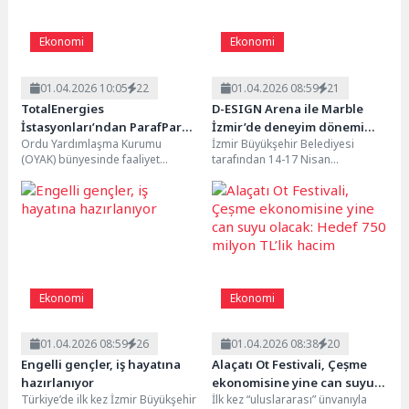
Ekonomi
Ekonomi
01.04.2026 10:05
22
01.04.2026 08:59
21
TotalEnergies
D-ESIGN Arena ile Marble
İstasyonları’ndan ParafPara
İzmir’de deneyim dönemi
Ordu Yardımlaşma Kurumu
İzmir Büyükşehir Belediyesi
hediye kampanyası başlıyor
başlıyor
(OYAK) bünyesinde faaliyet
tarafından 14-17 Nisan
gösteren TotalEnergies
tarihlerinde yapılacak Marble
İstasyonları, 1 Nisan-15 Mayıs
İzmir’de bu yıl D Holü, “D-ESIGN...
2026 tarihleri arasında...
Ekonomi
Ekonomi
01.04.2026 08:59
26
01.04.2026 08:38
20
Engelli gençler, iş hayatına
Alaçatı Ot Festivali, Çeșme
hazırlanıyor
ekonomisine yine can suyu
Türkiye’de ilk kez İzmir Büyükşehir
İlk kez “uluslararası” ünvanıyla
olacak: Hedef 750 milyon