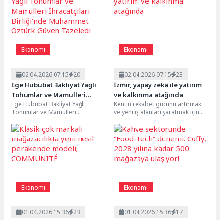
Ekonomi
Ekonomi
02.04.2026 07:15
20
02.04.2026 07:15
23
Ege Hububat Bakliyat Yağlı
İzmir, yapay zekâ ile yatırım
Tohumlar ve Mamulleri
ve kalkınma atağında
Ege Hububat Bakliyat Yağlı
Kentin rekabet gücünü artırmak
İhracatçıları Birliği’nde
Tohumlar ve Mamulleri
ve yeni iş alanları yaratmak için
Muhammet Öztürk Güven
İhracatçıları Birliği Genel
kurulan Yapay Zekâ Konseyi,
Tazeledi
Kurulu’nda Muhammet Öztürk
kamu,...
ikinci kez...
Ekonomi
Ekonomi
01.04.2026 15:36
23
01.04.2026 15:36
17