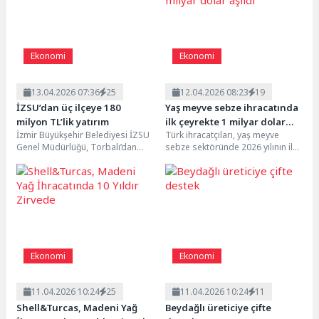
8
Deniz Kızı Kadın Yelken Kupası 18 Ekim’de
Ekonomi
Ekonomi
9
Hitit Bilişim 500’de Endüstri Yazılımında Birinci Sırada
13.04.2026 07:36
25
12.04.2026 08:23
19
10
Şekerbank’tan yılın ilk yarısında yüzde 32 büyüme
İZSU’dan üç ilçeye 180
Yaş meyve sebze ihracatında
milyon TL’lik yatırım
ilk çeyrekte 1 milyar dolar
İzmir Büyükşehir Belediyesi İZSU
Türk ihracatçıları, yaş meyve
aşıldı
Genel Müdürlüğü, Torbalı’dan
sebze sektöründe 2026 yılının ilk
Menderes ve Selçuk’a uzanan
çeyreğinde başarılı bir grafik
bölgede içme suyu altyapısını...
ortaya koydu....
Ekonomi
Ekonomi
11.04.2026 10:24
25
11.04.2026 10:24
11
Shell&Turcas, Madeni Yağ
Beydağlı üreticiye çifte