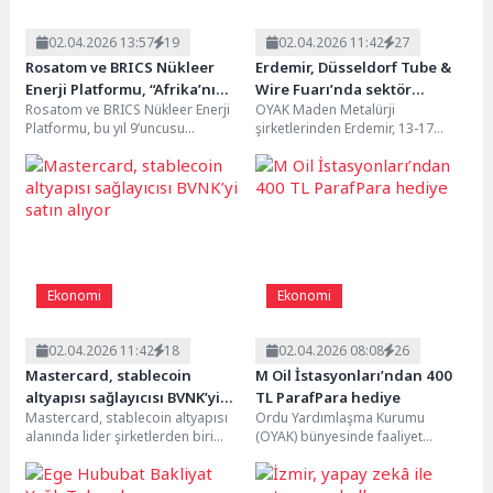
02.04.2026 13:57
19
02.04.2026 11:42
27
Rosatom ve BRICS Nükleer
Erdemir, Düsseldorf Tube &
Enerji Platformu, “Afrika’nın
Wire Fuarı’nda sektör
Rosatom ve BRICS Nükleer Enerji
OYAK Maden Metalürji
Nükleer İtici Gücü” Konulu
profesyonelleriyle buluşacak
Platformu, bu yıl 9’uncusu
şirketlerinden Erdemir, 13-17
Video Yarışmasını Başlattı
düzenlenen “Afrika’nın Nükleer
Nisan tarihlerinde Almanya’nın
İtici Gücü” video...
Düsseldorf kentinde
düzenlenecek uluslararası Tube
&...
Ekonomi
Ekonomi
02.04.2026 11:42
18
02.04.2026 08:08
26
Mastercard, stablecoin
M Oil İstasyonları’ndan 400
altyapısı sağlayıcısı BVNK’yi
TL ParafPara hediye
Mastercard, stablecoin altyapısı
Ordu Yardımlaşma Kurumu
satın alıyor
alanında lider şirketlerden biri
(OYAK) bünyesinde faaliyet
olan BVNK’yi, 300 milyon doları
gösteren M Oil, Halkbank iş
koşula bağlı olmak üzere...
birliğiyle yeni bir kampanya...