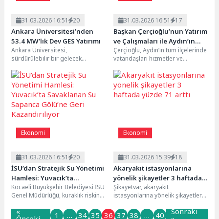
31.03.2026 16:51
20
31.03.2026 16:51
17
Ankara Üniversitesi’nden
Başkan Çerçioğlu’nun Yatırım
53.4 MW’lık Dev GES Yatırımı
ve Çalışmaları ile Aydın’ın
Ankara Üniversitesi,
Çerçioğlu, Aydın’ın tüm ilçelerinde
Tüm İlçelerinde Ulaşım
sürdürülebilir bir gelecek
vatandaşları hizmetler ve
Altyapısı Güçleniyor
vizyonuyla Çankırı’nın Şabanözü
yatırımlar ile buluşturmaya devam
ilçesi Çaparkayı köyünde hayata
ediyor.Aydın Büyükşehir
geçirdiği dev güneş...
Belediyesi Fen...
Ekonomi
Ekonomi
31.03.2026 16:51
20
31.03.2026 15:39
18
İSU’dan Stratejik Su Yönetimi
Akaryakıt istasyonlarına
Hamlesi: Yuvacık’ta
yönelik şikayetler 3 haftada
Kocaeli Büyükşehir Belediyesi İSU
Şikayetvar, akaryakıt
Savaklanan Su Sapanca
yüzde 71 arttı
Genel Müdürlüğü, kuraklık riskine
istasyonlarına yönelik şikayetlerin
Gölü’ne Geri Kazandırılıyor
karşı geliştirdiği entegre su
son 3 haftada yüzde 71 arttığını
«
Sonraki
yönetimi yaklaşımı kapsamında...
açıkladı. Platformda en çok...
1
…
34
35
36
37
38
…
40
Önceki
»