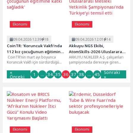
Ekonomi
Ekonomi
09.04.2026 12:39
18
09.04.2026 12:01
14
CoinTR: ‘Koruncuk Vakfı’nda
Akkuyu NGS Ekibi,
112 kız çocuğunun eğitimine
AtomSkills-2026 Uluslararası
CoinTR’nin mart ayı boyunca
AKKUYU NÜKLEER A.Ş. çalışanları
katkı sağladık’
Mesleki Yetkinlik
Koruncuk Vakfı için sürdürdüğü
şampiyonada dereceye giren
Şampiyonası’nda Türkiye’yi
kampanya sonuçlandı. CoinTR,
ekipler arasında yer aldıAKKUYU
temsil etti
«
Sonraki
kampanya tutarı ile Koruncuk...
NÜKLEER A.Ş. çalışanlarından
1
…
34
35
36
37
38
…
45
Önceki
»
oluşan...
Ekonomi
Ekonomi