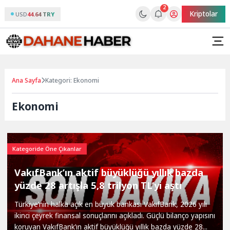
2
Kriptolar
USD
44.64 TRY
Ana Sayfa
Kategori: Ekonomi
Ekonomi
Kategoride Öne Çıkanlar
VakıfBank’ın aktif büyüklüğü yıllık bazda
yüzde 28 artışla 5,8 trilyon TL’yi aştı
Türkiye’nin halka açık en büyük bankası VakıfBank, 2026 yılı
ikinci çeyrek finansal sonuçlarını açıkladı. Güçlü bilanço yapısını
koruyan VakıfBank’ın aktif büyüklüğü yıllık bazda yüzde 28...