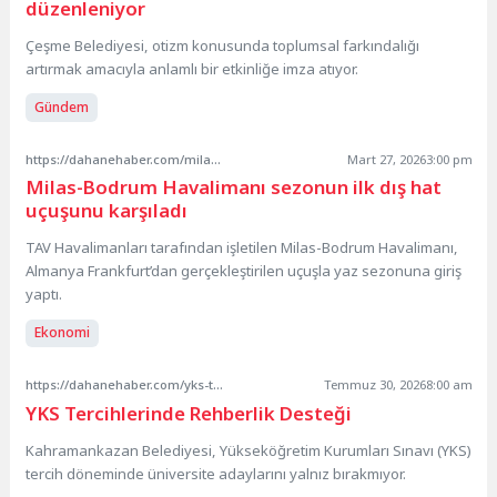
düzenleniyor
Çeşme Belediyesi, otizm konusunda toplumsal farkındalığı
artırmak amacıyla anlamlı bir etkinliğe imza atıyor.
Gündem
https://dahanehaber.com/milas-bodrum-havalimani-sezonun-ilk-dis-hat-ucusunu-karsiladi/
Mart 27, 2026
3:00 pm
Milas-Bodrum Havalimanı sezonun ilk dış hat
uçuşunu karşıladı
TAV Havalimanları tarafından işletilen Milas-Bodrum Havalimanı,
Almanya Frankfurt’dan gerçekleştirilen uçuşla yaz sezonuna giriş
yaptı.
Ekonomi
https://dahanehaber.com/yks-tercihlerinde-rehberlik-destegi/
Temmuz 30, 2026
8:00 am
YKS Tercihlerinde Rehberlik Desteği
Kahramankazan Belediyesi, Yükseköğretim Kurumları Sınavı (YKS)
tercih döneminde üniversite adaylarını yalnız bırakmıyor.