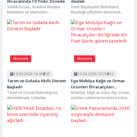
İhracatında 10 Yıldır Zirvede
destek
Shell&Turcas, İstanbul Kimyevi
İzmir Büyükşehir Belediyesi,
Maddeler ve Mamulleri
Beydağlı çiftçilerin ekonomik
İhracatçıları Birliği (İKMİB)
risklerini azaltmaya yönelik iki
tarafından düzenlenen İhracatın
önemli projeyi hayata geçirdi.
Yıldızları Ödülleri, Madeni...
Kısa...
Ekonomi
Ekonomi
10.04.2026 19:46
25
10.04.2026 19:25
22
Tarım ve Gıdada Akıllı Dönem
Ege Mobilya Kağıt ve Ormar
Başladı!
Ürünleri İhracatçıları
Tarım ve Orman Bakanlığı’nın
Mobilya, kâğıt ve odun dışı orman
Birliği’nde Ali Fuat Gürle
destekleriyle; Üsküdar
ürünleri sektörlerini temsil eden
güven tazeledi
Üniversitesi, Yıldız Teknik
Ege Mobilya Kağıt ve Orman...
Üniversitesi ve Kimyagerler
Derneği iş birliğinde...