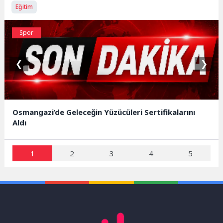
Eğitim
Spor
❮
❯
Osmangazi’de Geleceğin Yüzücüleri Sertifikalarını
Aldı
1
2
3
4
5