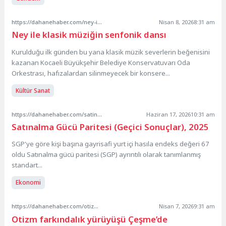
https://dahanehaber.com/ney-ile-klasik-muzigin-senfonik-dansi/
Nisan 8, 2026
8:31 am
Ney ile klasik müziğin senfonik dansı
Kurulduğu ilk günden bu yana klasik müzik severlerin beğenisini
kazanan Kocaeli Büyükşehir Belediye Konservatuvarı Oda
Orkestrası, hafızalardan silinmeyecek bir konsere...
Kültür Sanat
https://dahanehaber.com/satinalma-gucu-paritesi-gecici-sonuclar-2025/
Haziran 17, 2026
10:31 am
Satınalma Gücü Paritesi (Geçici Sonuçlar), 2025
SGP'ye göre kişi başına gayrisafi yurt içi hasıla endeks değeri 67
oldu Satınalma gücü paritesi (SGP) ayrıntılı olarak tanımlanmış
standart...
Ekonomi
https://dahanehaber.com/otizm-farkindalik-yuruyusu-cesmede-duzenleniyor/
Nisan 7, 2026
9:31 am
Otizm farkındalık yürüyüşü Çeşme’de