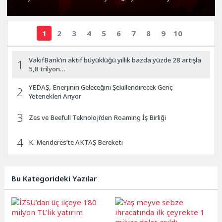
1
2
3
4
5
6
7
8
9
10
VakıfBank’ın aktif büyüklüğü yıllık bazda yüzde 28 artışla
1
5,8 trilyon…
YEDAŞ, Enerjinin Geleceğini Şekillendirecek Genç
2
Yetenekleri Arıyor
3
Zes ve Beefull Teknoloji’den Roaming İş Birliği
4
K. Menderes’te AKTAŞ Bereketi
Haymana’nın Geleceği ve Yatırım Potansiyeli Masaya
5
Yatırıldı
Bu Kategorideki Yazılar
Kuru meyve sektörü 2 milyar dolar ihracat hedefi için
6
Ankara’dan…
7
Ata Yatırım Dış Ticaret Dengesi Analiz Raporunu Yayımladı