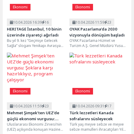
Ekonomi
Ekonomi
10.04.2026 16:39
16
10.04.2026 11:59
23
HERITAGE İstanbul, 10 binin
OYAK Pazarlama’da 2030
üzerinde ziyaretçi ağırladı
vizyonuyla dönüşüm başladı
Bu yıl 9. kez “Geçmişe Gelecek
OYAK Pazarlama Hizmet ve
Sağla” sloganı Yenikapı Avrasya
Turizm A.Ş. Genel Müdürü Yusuf
Fuar ve Gösteri Merkezi’nde
Yenilmez, şirketin içinden geçtiği
gerçekleştirilen...
köklü dönüşüm...
Ekonomi
Ekonomi
10.04.2026 11:59
23
10.04.2026 09:31
17
Mehmet Şimşek’ten UEZ’de
Türk lezzetleri Kanada
güçlü ekonomi vurgusu:
sofralarını süsleyecek
Uluslararası Ekonomi Zirvesi’nin
Türk yaş meyve sebze ve meyve
Şoklara karşı hazırlıklıyız,
(UEZ) açılışında konuşan Hazine
sebze mamulleri ihracatçıları Yıllık
program çalışıyor