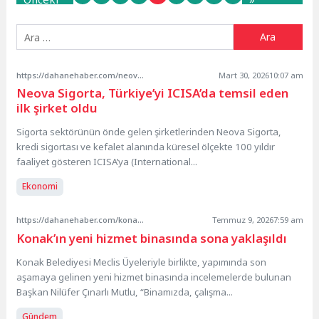
https://dahanehaber.com/neova-sigorta-turkiyeyi-icisada-temsil-eden-ilk-sirket-oldu/
Mart 30, 2026
10:07 am
Neova Sigorta, Türkiye’yi ICISA’da temsil eden
ilk şirket oldu
Sigorta sektörünün önde gelen şirketlerinden Neova Sigorta,
kredi sigortası ve kefalet alanında küresel ölçekte 100 yıldır
faaliyet gösteren ICISA’ya (International...
Ekonomi
https://dahanehaber.com/konakin-yeni-hizmet-binasinda-sona-yaklasildi/
Temmuz 9, 2026
7:59 am
Konak’ın yeni hizmet binasında sona yaklaşıldı
Konak Belediyesi Meclis Üyeleriyle birlikte, yapımında son
aşamaya gelinen yeni hizmet binasında incelemelerde bulunan
Başkan Nilüfer Çınarlı Mutlu, “Binamızda, çalışma...
Gündem