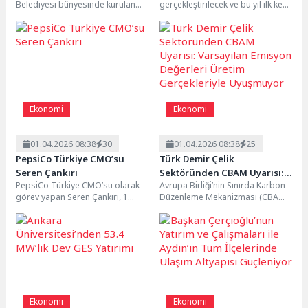
Belediyesi bünyesinde kurulan
gerçekleştirilecek ve bu yıl ilk kez
TL’lik hacim
Destekli İstihdam Ofisi, engelli
6 gün sürecek olan festivalin,...
bireyleri İŞ-İN Programı...
Ekonomi
Ekonomi
01.04.2026 08:38
30
01.04.2026 08:38
25
PepsiCo Türkiye CMO’su
Türk Demir Çelik
Seren Çankırı
Sektöründen CBAM Uyarısı:
PepsiCo Türkiye CMO’su olarak
Avrupa Birliği’nin Sınırda Karbon
Varsayılan Emisyon Değerleri
görev yapan Seren Çankırı, 1
Düzenleme Mekanizması (CBAM)
Üretim Gerçekleriyle
Mayıs itibarıyla PepsiCo Birleşik
kapsamında açıkladığı varsayılan
Uyuşmuyor
Krallık ve...
emisyon değerleri, Türkiye’nin
düşük karbonlu...
Ekonomi
Ekonomi