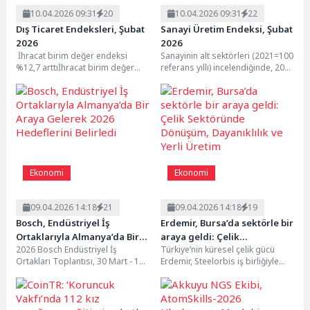
10.04.2026 09:31
20
10.04.2026 09:31
22
Dış Ticaret Endeksleri, Şubat
Sanayi Üretim Endeksi, Şubat
2026
2026
İhracat birim değer endeksi
Sanayinin alt sektörleri (2021=100
%12,7 arttıİhracat birim değer
referans yıllı) incelendiğinde, 2026
endeksi Şubat ayında bir önceki
yılı Şubat ayında madencilik ve taş
yılın aynı...
ocakçılığı...
Ekonomi
Ekonomi
09.04.2026 14:18
21
09.04.2026 14:18
19
Bosch, Endüstriyel İş
Erdemir, Bursa’da sektörle bir
Ortaklarıyla Almanya’da Bir
araya geldi: Çelik
2026 Bosch Endüstriyel İş
Türkiye’nin küresel çelik gücü
Araya Gelerek 2026
Sektöründe Dönüşüm,
Ortakları Toplantısı, 30 Mart - 1
Erdemir, Steelorbis iş birliğiyle
Hedeflerini Belirledi
Dayanıklılık ve Yerli Üretim
Nisan tarihleri arasında
İstanbul’da gerçekleştirdiği
Almanya'nın Gunzenhausen...
“Piyasa Sohbetleri” buluşmalarını
Bursa’da sürdürerek...