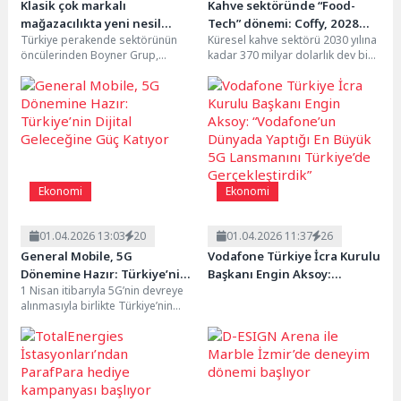
Klasik çok markalı
Kahve sektöründe “Food-
mağazacılıkta yeni nesil
Tech” dönemi: Coffy, 2028
Türkiye perakende sektörünün
Küresel kahve sektörü 2030 yılına
perakende modeli;
yılına kadar 500 mağazaya
öncülerinden Boyner Grup,
kadar 370 milyar dolarlık dev bir
COMMUNITÉ
ulaşıyor!
moda, kültür ve yaşam tarzını bir
hacme doğru ilerlerken, Türkiye...
araya getiren yeni...
Ekonomi
Ekonomi
01.04.2026 13:03
20
01.04.2026 11:37
26
General Mobile, 5G
Vodafone Türkiye İcra Kurulu
Dönemine Hazır: Türkiye’nin
Başkanı Engin Aksoy:
1 Nisan itibarıyla 5G’nin devreye
Dijital Geleceğine Güç Katıyor
“Vodafone’un Dünyada
alınmasıyla birlikte Türkiye’nin
Yaptığı En Büyük 5G
yerli teknoloji markası General
Lansmanını Türkiye’de
Mobile hem 5G...
Gerçekleştirdik”