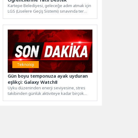
Kartepe Belediyesi, geleceğe adım atmak için
LGS (Liselere Geçiş Sistemi) sınavında ter
döken öğrencileri ve...
Teknoloji
Gün boyu temponuza ayak uyduran
eşlikçi: Galaxy Watch8
Uyku düzeninden enerji seviyesine, stres
takibinden günlük aktiviteye kadar birçok
veriyi analiz eden Galaxy Watch8,...