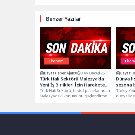
Benzer Yazılar
Ekonomi
Ekon
Beyaz Haber Ajansı
3 Ay Önce
25
Beyaz Ha
Türk Halı Sektörü Malezya’da
Dünya lid
Yeni İş Birlikleri İçin Harekete
sezona b
Geçti
Türk Halı Sektörü, hedef pazarlarından
Türkiye'ni
Malezya’daki konumunu güçlendirmek
dünya lide
için 11-14 Mayıs 2026 tarihleri arasında
ve Sarılop 
“Malezya...