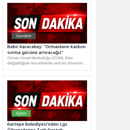
Gündem
Bekir Karacabey: “Ormanların karbon
tutma gücünü artıracağız”
Orman Genel Müdürlüğü (OGM), iklim
değişikliğiyle mücadelede yeni bir dönemin
kapısını aralıyor. 5 Haziran Dünya...
Eğitim
Kartepe Belediyesi’nden Lgs
Öğrencilerine Tatlı Destek