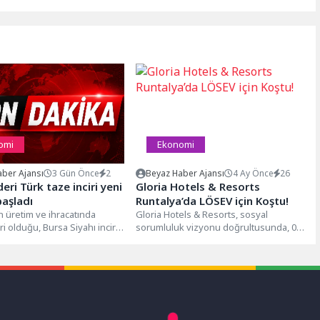
omi
Ekonomi
ber Ajansı
3 Gün Önce
2
Beyaz Haber Ajansı
4 Ay Önce
26
eri Türk taze inciri yeni
Gloria Hotels & Resorts
aşladı
Runtalya’da LÖSEV için Koştu!
n üretim ve ihracatında
Gloria Hotels & Resorts, sosyal
ri olduğu, Bursa Siyahı incirin
sorumluluk vizyonu doğrultusunda, 05
taze incirin ihracat...
Nisan’da Antalya’da düzenlenen
Runtalya Maratonu’nda anlamlı...