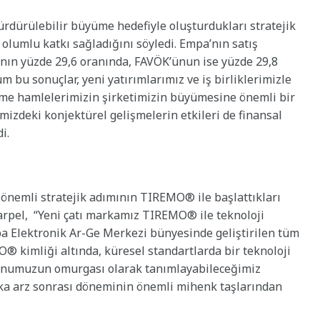
sürdürülebilir büyüme hedefiyle oluşturdukları stratejik
olumlu katkı sağladığını söyledi. Empa’nın satış
rının yüzde 29,6 oranında, FAVÖK’ünun ise yüzde 29,8
m bu sonuçlar, yeni yatırımlarımız ve iş birliklerimizle
leşme hamlelerimizin şirketimizin büyümesine önemli bir
emizdeki konjektürel gelişmelerin etkileri de finansal
i.
n önemli stratejik adımının TIREMO® ile başlattıkları
rpel, “Yeni çatı markamız TIREMO® ile teknoloji
a Elektronik Ar-Ge Merkezi bünyesinde geliştirilen tüm
O® kimliği altında, küresel standartlarda bir teknoloji
izyonumuzun omurgası olarak tanımlayabileceğimiz
a arz sonrası döneminin önemli mihenk taşlarından