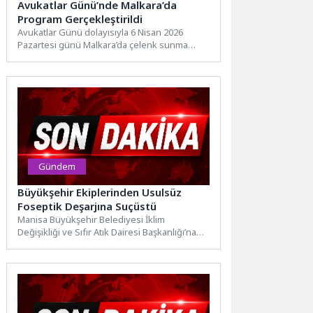
Avukatlar Günü’nde Malkara’da
Program Gerçekleştirildi
Avukatlar Günü dolayısıyla 6 Nisan 2026
Pazartesi günü Malkara’da çelenk sunma
program düzenlendi. Atatürk Anıtı...
Gündem
Büyükşehir Ekiplerinden Usulsüz
Foseptik Deşarjına Suçüstü
Manisa Büyükşehir Belediyesi İklim
Değişikliği ve Sıfır Atık Dairesi Başkanlığı’na
bağlı İklim Zabıta ekipleri, çevrenin...