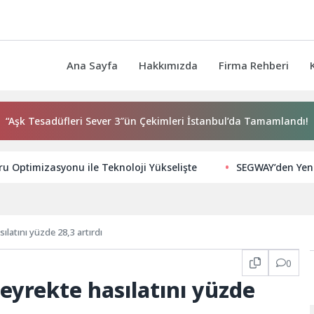
Ana Sayfa
Hakkımızda
Firma Rehberi
Tesadüfleri Sever 3″ün Çekimleri İstanbul’da Tamamlandı!
 Optimizasyonu ile Teknoloji Yükselişte
SEGWAY’den Yeni 
Elektronik ilk çeyrekte hasılatını yüzde 28,3 artırdı
0
çeyrekte hasılatını yüzde