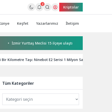
2
Kriptolar
Künye
Keşfet
Yazarlarımız
İletişim
İzmir Yurttaş Meclisi 15 ilçeye ulaştı
Buca’da kadınlar bul
Bir Kilometre Taşı: Ninebot E2 Serisi 1 Milyon Satışı Aştı
T
Tüm Kategoriler