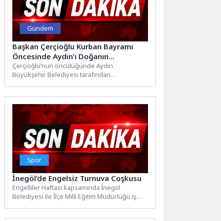
Gündem
Başkan Çerçioğlu Kurban Bayramı
Öncesinde Aydın’ı Doğanın
Rengarenk Tonları ile Süslüyor
Çerçioğlu’nun öncülüğünde Aydın
Büyükşehir Belediyesi tarafından
gerçekleştirilen çalışmalar devam
ediyor.Aydın Büyükşehir Belediyesi Park ve
Bahçeler...
Spor
İnegöl’de Engelsiz Turnuva Coşkusu
Engelliler Haftası kapsamında İnegöl
Belediyesi ile İlçe Milli Eğitim Müdürlüğü iş
birliğinde düzenlenen 4. Engelsiz...