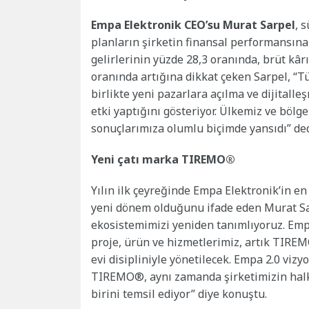
Empa Elektronik CEO’su Murat Sarpel
, 
planların şirketin finansal performansına 
gelirlerinin yüzde 28,3 oranında, brüt kâ
oranında artığına dikkat çeken Sarpel, “Tü
birlikte yeni pazarlara açılma ve dijital
etki yaptığını gösteriyor. Ülkemiz ve bölg
sonuçlarımıza olumlu biçimde yansıdı” ded
Yeni çatı marka TIREMO®
Yılın ilk çeyreğinde Empa Elektronik’in e
yeni dönem olduğunu ifade eden Murat Sa
ekosistemimizi yeniden tanımlıyoruz. Emp
proje, ürün ve hizmetlerimiz, artık TIREM
evi disipliniyle yönetilecek. Empa 2.0 v
TIREMO®, aynı zamanda şirketimizin halk
birini temsil ediyor” diye konuştu.