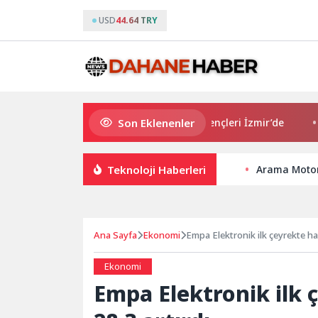
USD
44.64 TRY
Son Eklenenler
Avrupa Drama Buluşmaları gençleri İzmir’de
“Aşk 
Teknoloji Haberleri
Arama Motoru
Ana Sayfa
Ekonomi
Empa 
Ekonomi
Empa Elektronik ilk 