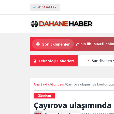
USD
44.64 TRY
Son Eklenenler
Gupi ve Gülmeyen Kral Türkiye’nin ilk IMAX® animasyon fi
Teknoloji Haberleri
Sandisk’ten 
Ana Sayfa
Gündem
Çayırova ulaşımında konfor çıta
Gündem
Çayırova ulaşımında 