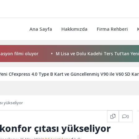
Ana Sayfa
Hakkımızda
Firma Rehberi
lmi oluyor
M Lisa ve Dolu Kadehi Ters Tut’tan Yeni İş Birliğ
Yeni CFexpress 4.0 Type B Kart ve Güncellenmiş V90 ile V60 SD Kar
sı yükseliyor
0
konfor çıtası yükseliyor