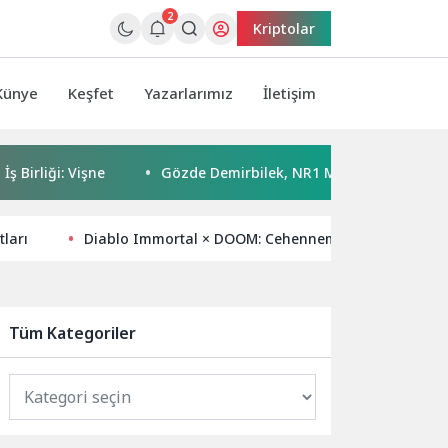
2
Kriptolar
Künye
Keşfet
Yazarlarımız
İletişim
i: Vişne
Gözde Demirbilek, NR1 Magazin’de: ‘Son assolist 
tları
Diablo Immortal × DOOM: Cehennemin iki efsanevi vi
Tüm Kategoriler