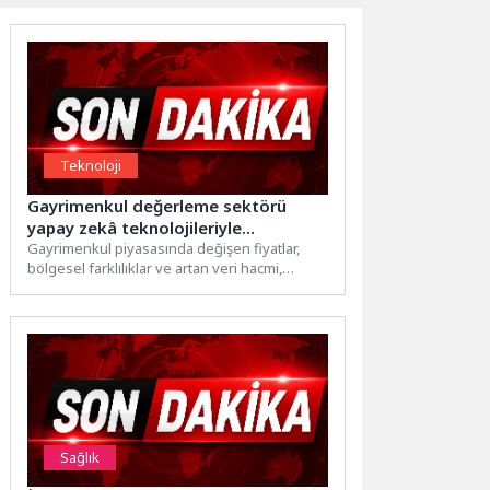
Teknoloji
Gayrimenkul değerleme sektörü
yapay zekâ teknolojileriyle
dönüşüyor
Gayrimenkul piyasasında değişen fiyatlar,
bölgesel farklılıklar ve artan veri hacmi,
değerleme süreçlerini daha karmaşık hale...
Sağlık