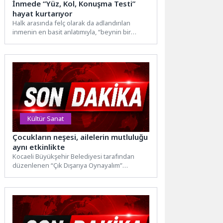
İnmede “Yüz, Kol, Konuşma Testi”
hayat kurtarıyor
Halk arasında felç olarak da adlandırılan
inmenin en basit anlatımıyla, “beynin bir
bölgesine giden kan...
Kültür Sanat
Çocukların neşesi, ailelerin mutluluğu
aynı etkinlikte
Kocaeli Büyükşehir Belediyesi tarafından
düzenlenen “Çık Dışarıya Oynayalım”
etkinlikleri, yaz akşamlarını çocukların
kahkahalarıyla buluşturmaya devam...