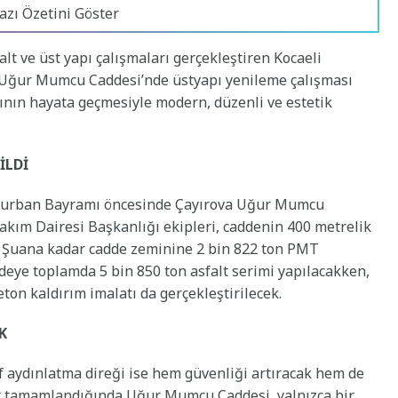
azı Özetini Göster
lt ve üst yapı çalışmaları gerçekleştiren Kocaeli
a Uğur Mumcu Caddesi’nde üstyapı yenileme çalışması
rının hayata geçmesiyle modern, düzenli ve estetik
İLDİ
n Kurban Bayramı öncesinde Çayırova Uğur Mumcu
Bakım Dairesi Başkanlığı ekipleri, caddenin 400 metrelik
i. Şuana kadar cadde zeminine 2 bin 822 ton PMT
ddeye toplamda 5 bin 850 ton asfalt serimi yapılacakken,
ton kaldırım imalatı da gerçekleştirilecek.
K
f aydınlatma direği ise hem güvenliği artıracak hem de
r tamamlandığında Uğur Mumcu Caddesi, yalnızca bir