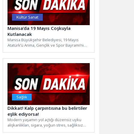
Kültür Sanat
Manisa’da 19 Mayıs Coşkuyla
Kutlanacak
Manisa Büyükşehir Belediyesi, 19 Mayıs
Atatürk’ü Anma, Gençlik ve Spor Bayramı’nı
şehre yakışır dev bir...
Sağlık
Dikkat! Kalp çarpıntısına bu belirtiler
eşlik ediyorsa!
Modern yaşamın yol açtığı düzensiz uyku
alışkanlıkları, sigara, yoğun stres, sağlıksız
beslenme, hareketsizlik, kronik hastalıklar...