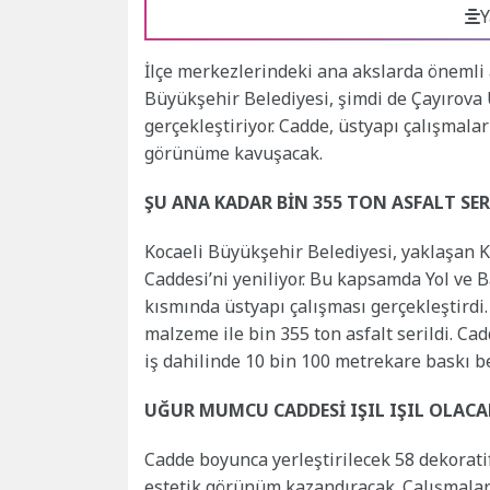
Y
İlçe merkezlerindeki ana akslarda önemli a
Büyükşehir Belediyesi, şimdi de Çayırov
gerçekleştiriyor. Cadde, üstyapı çalışmala
görünüme kavuşacak.
ŞU ANA KADAR BİN 355 TON ASFALT SER
Kocaeli Büyükşehir Belediyesi, yaklaşa
Caddesi’ni yeniliyor. Bu kapsamda Yol ve 
kısmında üstyapı çalışması gerçekleştird
malzeme ile bin 355 ton asfalt serildi. Ca
iş dahilinde 10 bin 100 metrekare baskı be
UĞUR MUMCU CADDESİ IŞIL IŞIL OLACA
Cadde boyunca yerleştirilecek 58 dekorati
estetik görünüm kazandıracak. Çalışmala