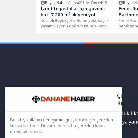
Beyaz Haber Ajansı
1 Ay Önce
15
Beyaz Ha
İzmit’te pedallar için güvenli
Fener Ru
hat: 7.200 m²’lik yeni yol
Bartholo
Kocaeli Büyükşehir Belediyesi, sağlıklı
Ziyaret E
Fener Rum
yaşam vizyonu doğrultusunda kent
beraberind
genelinde bisiklet yollarını modernize
Nevşehir B
etmeyi sürdürüyor. Bu...
makamında
Çerez
Kullanı
Yayınlanan haberler doğruluk ilkes
Bu site, kullanıcı deneyimini geliştirmek için çerezleri
bilgiler bulunabilir.Yanlış veya ya
kullanmaktadır. Devam ederek bu çerezleri kabul
etmiş olursunuz.