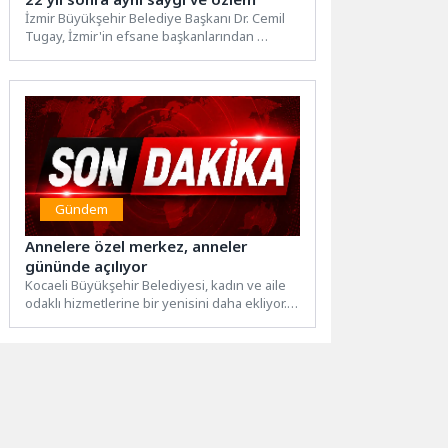
İzmir Büyükşehir Belediye Başkanı Dr. Cemil
Tugay, İzmir'in efsane başkanlarından
merhum Ahmet Piriştina'nın vefatının 22’nci...
Gündem
Annelere özel merkez, anneler
gününde açılıyor
Kocaeli Büyükşehir Belediyesi, kadın ve aile
odaklı hizmetlerine bir yenisini daha ekliyor.
Bu kapsamda Anne...