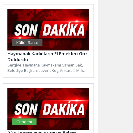
Kültür Sanat
Haymanalı Kadınların El Emekleri Göz
Doldurdu
Sergiye, Haymana Kaymakamı Osman Sak,
Belediye Başkanı Levent Koç, Ankara İl Milli
Eğitim Müdürü Murat...
Gündem
22 yıl sonra aynı saygı ve özlem