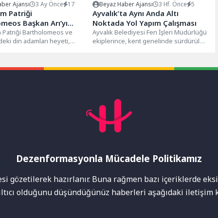
ber Ajansı
3 Ay Önce
17
Beyaz Haber Ajansı
3 Hf. Önce
5
m Patriği
Ayvalık’ta Aynı Anda Altı
meos Başkan Arı’yı
Noktada Yol Yapım Çalışması
tti
 Patriği Bartholomeos ve
Ayvalık Belediyesi Fen İşleri Müdürlüğü
eki din adamları heyeti,
ekiplerince, kent genelinde sürdürülen
elediye Başkanı Rasim Arı’yı
planlı üstyapı çalışmaları kapsamında Ali
...
Çetinkaya...
Dezenformasyonla Mücadele Politikamız
mı
i gözetilerek hazırlanır. Buna rağmen bazı içeriklerde eksik
nıltıcı olduğunu düşündüğünüz haberleri aşağıdaki iletişim k