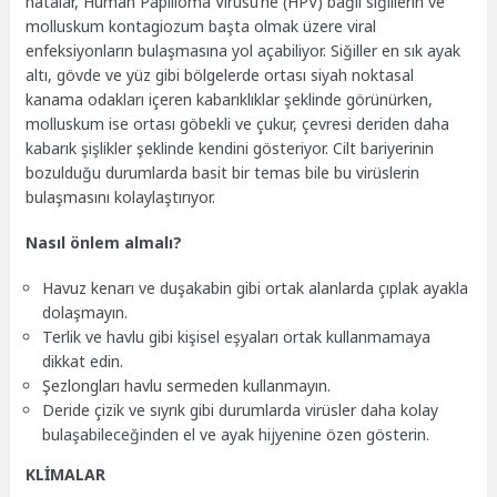
hatalar, Human Papilloma Virüsü’ne (HPV) bağlı siğillerin ve
molluskum kontagiozum başta olmak üzere viral
enfeksiyonların bulaşmasına yol açabiliyor. Siğiller en sık ayak
altı, gövde ve yüz gibi bölgelerde ortası siyah noktasal
kanama odakları içeren kabarıklıklar şeklinde görünürken,
molluskum ise ortası göbekli ve çukur, çevresi deriden daha
kabarık şişlikler şeklinde kendini gösteriyor. Cilt bariyerinin
bozulduğu durumlarda basit bir temas bile bu virüslerin
bulaşmasını kolaylaştırıyor.
Nasıl önlem almalı?
Havuz kenarı ve duşakabin gibi ortak alanlarda çıplak ayakla
dolaşmayın.
Terlik ve havlu gibi kişisel eşyaları ortak kullanmamaya
dikkat edin.
Şezlongları havlu sermeden kullanmayın.
Deride çizik ve sıyrık gibi durumlarda virüsler daha kolay
bulaşabileceğinden el ve ayak hijyenine özen gösterin.
KLİMALAR