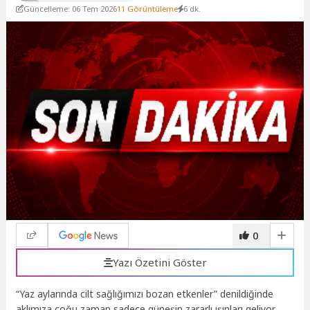
Güncelleme: 06 Tem 2026
11 Görüntüleme
6 dk.
0
Yazı Özetini Göster
“Yaz aylarında cilt sağlığımızı bozan etkenler” denildiğinde
aklımıza çoğu zaman sadece güneşin zararlı ışınları geliyor.