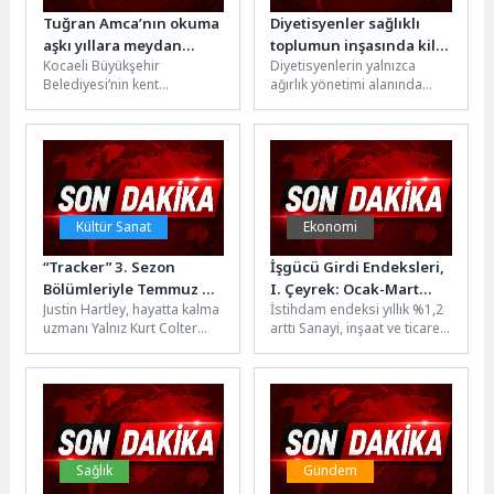
Tuğran Amca’nın okuma
Diyetisyenler sağlıklı
aşkı yıllara meydan
toplumun inşasında kilit
Kocaeli Büyükşehir
Diyetisyenlerin yalnızca
okuyor
rol üstleniyor
Belediyesi’nin kent
ağırlık yönetimi alanında
genelinde hayata geçirdiği
değil, hastalıkların
modern kütüphaneler,
önlenmesi ve tedavisinde de
yalnızca öğrencilerin değil
önemli sorumluluklar
her yaştan vatandaşın...
üstlendiğini belirten...
Kültür Sanat
Ekonomi
“Tracker” 3. Sezon
İşgücü Girdi Endeksleri,
Bölümleriyle Temmuz Ayı
I. Çeyrek: Ocak-Mart
Justin Hartley, hayatta kalma
İstihdam endeksi yıllık %1,2
Boyunca Her Pazar
2026
uzmanı Yalnız Kurt Colter
arttı Sanayi, inşaat ve ticaret-
20.30’da FX
Shaw rolüyle geri dönüyor...
hizmet sektörleri
Ekranlarında!
Geçen sezonun bomba...
toplamında istihdam
endeksi, 2026 yılı I....
Sağlık
Gündem