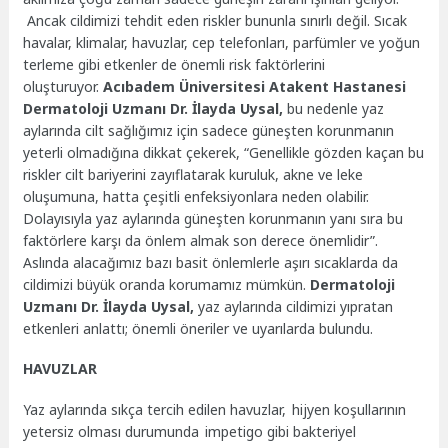
Ancak cildimizi tehdit eden riskler bununla sınırlı değil. Sıcak
havalar, klimalar, havuzlar, cep telefonları, parfümler ve yoğun
terleme gibi etkenler de önemli risk faktörlerini
oluşturuyor.
Acıbadem Üniversitesi Atakent Hastanesi
Dermatoloji Uzmanı Dr. İlayda Uysal,
bu nedenle yaz
aylarında cilt sağlığımız için sadece güneşten korunmanın
yeterli olmadığına dikkat çekerek, “Genellikle gözden kaçan bu
riskler cilt bariyerini zayıflatarak kuruluk, akne ve leke
oluşumuna, hatta çeşitli enfeksiyonlara neden olabilir.
Dolayısıyla yaz aylarında güneşten korunmanın yanı sıra bu
faktörlere karşı da önlem almak son derece önemlidir”.
Aslında alacağımız bazı basit önlemlerle aşırı sıcaklarda da
cildimizi büyük oranda korumamız mümkün.
Dermatoloji
Uzmanı Dr. İlayda Uysal,
yaz aylarında
cildimizi yıpratan
etkenleri anlattı; önemli öneriler ve uyarılarda bulundu.
HAVUZLAR
Yaz aylarında sıkça tercih edilen havuzlar, hijyen koşullarının
yetersiz olması durumunda impetigo gibi bakteriyel