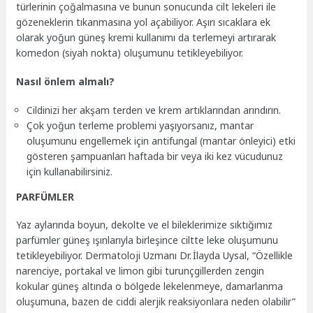
türlerinin çoğalmasına ve bunun sonucunda cilt lekeleri ile
gözeneklerin tıkanmasına yol açabiliyor. Aşırı sıcaklara ek
olarak yoğun güneş kremi kullanımı da terlemeyi artırarak
komedon (siyah nokta) oluşumunu tetikleyebiliyor.
Nasıl önlem almalı?
Cildinizi her akşam terden ve krem artıklarından arındırın.
Çok yoğun terleme problemi yaşıyorsanız, mantar
oluşumunu engellemek için antifungal (mantar önleyici) etki
gösteren şampuanları haftada bir veya iki kez vücudunuz
için kullanabilirsiniz.
PARFÜMLER
Yaz aylarında boyun, dekolte ve el bileklerimize sıktığımız
parfümler güneş ışınlarıyla birleşince ciltte leke oluşumunu
tetikleyebiliyor. Dermatoloji Uzmanı Dr. İlayda Uysal, “Özellikle
narenciye, portakal ve limon gibi turunçgillerden zengin
kokular güneş altında o bölgede lekelenmeye, damarlanma
oluşumuna, bazen de ciddi alerjik reaksiyonlara neden olabilir”