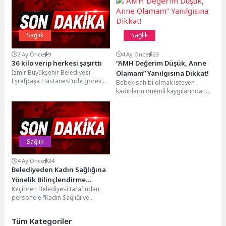
Sağlık
Sağlık
2 Ay Önce
9
4 Ay Önce
23
36 kilo verip herkesi şaşırttı
“AMH Değerim Düşük, Anne
İzmir Büyükşehir Belediyesi
Olamam” Yanılgısına Dikkat!
Eşrefpaşa Hastanesi’nde görev
Bebek sahibi olmak isteyen
yapan Diyetisyen Dilara
kadınların önemli kaygılarından
Demirkan, 97 kilodan 61 kiloya
biri de AMH Anti-Mullerian
düştü....
Hormon) testi düşüklüğüdür. Bu...
Sağlık
4 Ay Önce
24
Belediyeden Kadın Sağlığına
Yönelik Bilinçlendirme
Keçiören Belediyesi tarafından
Semineri
personele “Kadın Sağlığı ve
Üreme Bilgilendirme” konulu
önemli bir seminer düzenlendi.
Tüm Kategoriler
Belediye...