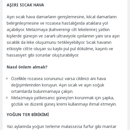
AŞIRI SICAK HAVA
Aşırı sıcak hava damarların genişlemesine, kılcal damarların
belirginleşmesine ve rozasea hastalığında ataklara yol
açabiliyor. Melazmaya (kahverengi cilt lekelerine) yatkın
kişilerde güneşin ve zararlı ultraviyole ışınlarının yanı sıra aşırı
sıcaklık da leke oluşumunu tetikleyebiliyor. Sıcak havanın
etkisiyle ciltte oluşan su kaybı pul pul dökülme, kaşıntı ve
hassasiyet gibi sorunlar oluşturabiliyor.
Nasıl önlem almalı?
Özellikle rozasea sorununuz varsa cildinizi ani hava
değişimlerinden koruyun. Aşırı sıcak ve aşırı soğuk
ortamlarda bulunmamaya çalışın.
Melazmaya yatkınsanız güneşten korunmak için şapka,
gözlük ve düzenli güneş kremi kullanmayı ihmal etmeyin.
YOĞUN TER BİRİKİMİ
Yaz aylarında yoğun terleme malassezia furfur gibi mantar