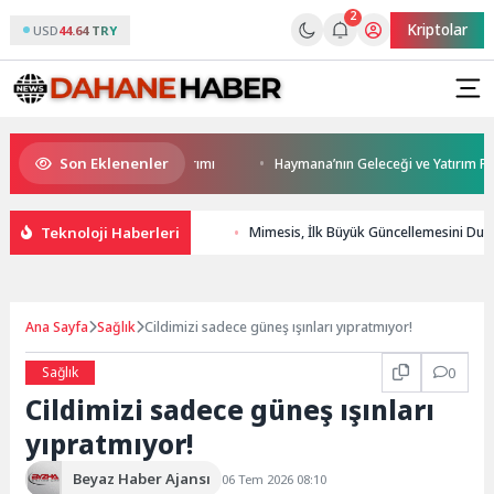
2
Kriptolar
USD
44.64 TRY
Son Eklenenler
ca’ya modern ulaşım yatırımı
Haymana’nın Geleceği ve Yatırım Potansiye
Teknoloji Haberleri
Mimesis, İlk Büyük Güncellemesini Duy
Ana Sayfa
Sağlık
Cildimizi sadece güneş ışınları yıpratmıyor!
Sağlık
0
Cildimizi sadece güneş ışınları
yıpratmıyor!
Beyaz Haber Ajansı
06 Tem 2026 08:10