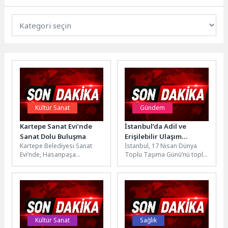
Kültür Sanat
Gündem
Kartepe Sanat Evi’nde
İstanbul’da Adil ve
Sanat Dolu Buluşma
Erişilebilir Ulaşım
Kartepe Belediyesi Sanat
İstanbul, 17 Nisan Dünya
Dönemi
Evi’nde, Hasanpaşa
Toplu Taşıma Günü’nü toplu
Ortaokulu öğrencileri
ulaşımda attığı tarihi
tarafından hazırlanan “Barış
adımlarla karşılıyor. 2019
Manço” temalı sanat sergisi
yılından...
düzenlenen...
Kültür Sanat
Sağlık