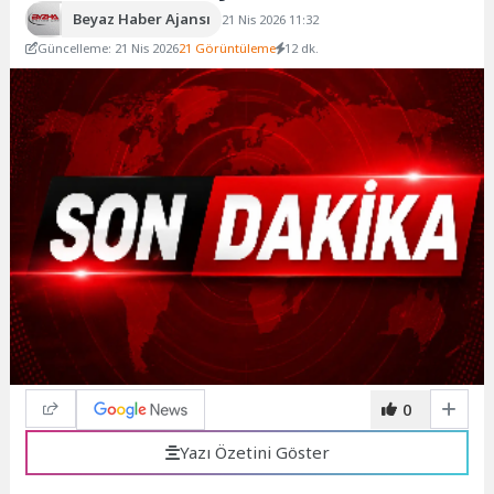
Beyaz Haber Ajansı
21 Nis 2026 11:32
Güncelleme: 21 Nis 2026
21 Görüntüleme
12 dk.
0
Yazı Özetini Göster