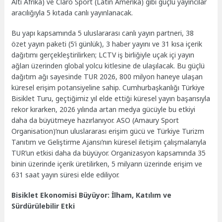
Altı Afrika) ve Claro Sport (Latin Amerika) gibi güçlü yayıncılar
aracılığıyla 5 kıtada canlı yayınlanacak.
Bu yapı kapsamında 5 uluslararası canlı yayın partneri, 38
özet yayın paketi (5’i günlük), 3 haber yayını ve 31 kısa içerik
dağıtımı gerçekleştirilirken; LCTV iş birliğiyle uçak içi yayın
ağları üzerinden global yolcu kitlesine de ulaşılacak. Bu güçlü
dağıtım ağı sayesinde TUR 2026, 800 milyon haneye ulaşan
küresel erişim potansiyeline sahip. Cumhurbaşkanlığı Türkiye
Bisiklet Turu, geçtiğimiz yıl elde ettiği küresel yayın başarısıyla
rekor kırarken, 2026 yılında artan medya gücüyle bu etkiyi
daha da büyütmeye hazırlanıyor. ASO (Amaury Sport
Organisation)’nun uluslararası erişim gücü ve Türkiye Turizm
Tanıtım ve Geliştirme Ajansı’nın küresel iletişim çalışmalarıyla
TUR’un etkisi daha da büyüyor. Organizasyon kapsamında 35
binin üzerinde içerik üretilirken, 5 milyarın üzerinde erişim ve
631 saat yayın süresi elde ediliyor.
Bisiklet Ekonomisi Büyüyor: İlham, Katılım ve
Sürdürülebilir Etki