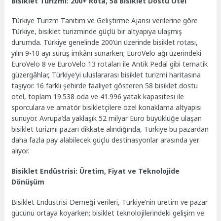
Bisiklet Turizmi: 200+ Rota, 58 Bisiklet Dostu Otel
Türkiye Turizm Tanıtım ve Geliştirme Ajansı verilerine göre
Türkiye, bisiklet turizminde güçlü bir altyapıya ulaşmış
durumda. Türkiye genelinde 200’ün üzerinde bisiklet rotası,
yılın 9-10 ayı sürüş imkânı sunarken; EuroVelo ağı üzerindeki
EuroVelo 8 ve EuroVelo 13 rotaları ile Antik Pedal gibi tematik
güzergâhlar, Türkiye’yi uluslararası bisiklet turizmi haritasına
taşıyor. 16 farklı şehirde faaliyet gösteren 58 bisiklet dostu
otel, toplam 19.538 oda ve 41.996 yatak kapasitesi ile
sporculara ve amatör bisikletçilere özel konaklama altyapısı
sunuyor. Avrupa’da yaklaşık 52 milyar Euro büyüklüğe ulaşan
bisiklet turizmi pazarı dikkate alındığında, Türkiye bu pazardan
daha fazla pay alabilecek güçlü destinasyonlar arasında yer
alıyor.
Bisiklet Endüstrisi: Üretim, Fiyat ve Teknolojide
Dönüşüm
Bisiklet Endüstrisi Derneği verileri, Türkiye’nin üretim ve pazar
gücünü ortaya koyarken; bisiklet teknolojilerindeki gelişim ve