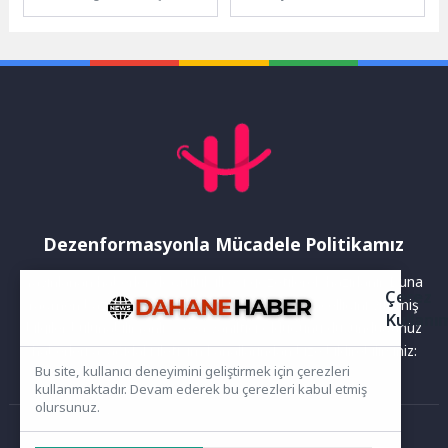
Buluşmaları kapsamında
Hizmetleri Dairesi Başkanlığı
geçen hafta Cumhuriyet
bünyesinde faaliyet
Mahallesi sakinleriyle bir
gösteren Anne Şehir
araya gelen...
Gönüllüleri,...
Dezenformasyonla Mücadele Politikamız
Yayınlanan haberler doğruluk ilkesi gözetilerek hazırlanır. Buna
Çerez
rağmen bazı içeriklerde eksik, hatalı veya güncelliğini yitirmiş
Kullanı
bilgiler bulunabilir.Yanlış veya yanıltıcı olduğunu düşündüğünüz
haberleri aşağıdaki iletişim kanallarından bize bildirebilirsiniz:
Bu site, kullanıcı deneyimini geliştirmek için çerezleri
kullanmaktadır. Devam ederek bu çerezleri kabul etmiş
olursunuz.
Ana Sayfa