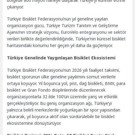
bölgede 800 milyon haneye ulaşarak Türkiye’yi küresel vitrine
çıkarıyor.
Türkiye Bisiklet Federasyonu’nun yıl geneline yayılan
organizasyon gücü, Türkiye Turizm Tanıtım ve Geliştirme
Ajansı’nın stratejik vizyonu, EuroVelo entegrasyonu ve sektör
verileri birlikte değerlendirildiğinde, Türkiye’nin küresel bisiklet
haritasındaki konumu her geçen yıl daha da güçleniyor.
Türkiye Genelinde Yaygınlaşan Bisiklet Ekosistemi
Türkiye Bisiklet Federasyonu’nun 2026 yılı faaliyet takvimi,
bisiklet sporunun ülke geneline yayılımını somut verilerle
ortaya koyuyor. Yıl boyunca yol, pist, dağ bisikleti, BMX, para
bisiklet ve Gran Fondo disiplinlerinde düzenlenecek
organizasyonlarla 32 ilde 100’ün üzerinde yarış ve etkinlik
gerçekleştiriliyor. Bu geniş organizasyon ağı, Türkiye’yi
yalnızca belirli merkezlerde yoğunlaşan bir spor yapısından
çıkararak, yıl boyunca aktif olan sürdürülebilir bir bisiklet
ekosistemine dönüştürüyor.