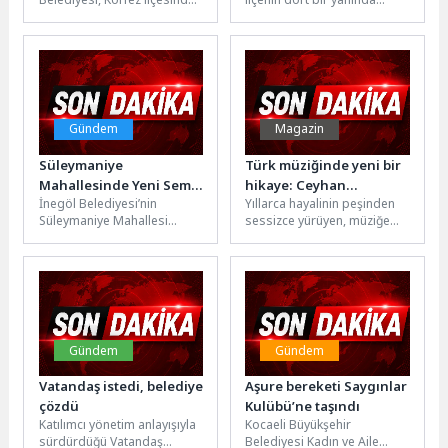
bölgeyi depreme karşı daha
temizlik, yenileme ve
dirençli hale getirecek
ilaçlama çalışmalarına hız
kentsel dönüşüm
verdi.Vatandaşların yaz...
projesinde...
Gündem
Magazin
Süleymaniye
Türk müziğinde yeni bir
Mahallesinde Yeni Semt
hikaye: Ceyhan
İnegöl Belediyesi’nin
Yıllarca hayalinin peşinden
Sahası Törenle Açıldı
Yılmaz’dan ‘Gözlerinin
Süleymaniye Mahallesi
sessizce yürüyen, müziğe
Derininde’
Yamaç Sokak üzerinde
olan tutkusundan hiçbir
yapımını tamamladığı semt
zaman vazgeçmeyen Ceyhan
sahası ile 29 araçlık
Yılmaz, yeni teklisi...
otopark...
Gündem
Gündem
Vatandaş istedi, belediye
Aşure bereketi Saygınlar
çözdü
Kulübü’ne taşındı
Katılımcı yönetim anlayışıyla
Kocaeli Büyükşehir
sürdürdüğü Vatandaş
Belediyesi Kadın ve Aile