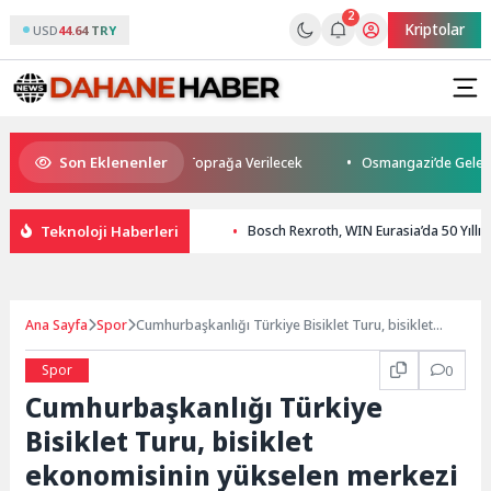
2
Kriptolar
USD
44.64 TRY
Son Eklenenler
: Kuzey Makedonya’da Toprağa Verilecek
Osmangazi’de Geleceğin Yüzücü
Teknoloji Haberleri
Bosch Rexroth, WIN Eurasia’da 50 Yıllık
Ana Sayfa
Spor
Cumhurbaşkanlığı Türkiye Bisiklet Turu, bisiklet
ekonomisinin yükselen merkezi
Spor
0
Cumhurbaşkanlığı Türkiye
Bisiklet Turu, bisiklet
ekonomisinin yükselen merkezi