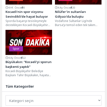
4 Hf. Önce
8
4 Ay Önce
20
Kocaeli’nin spor vizyonu
Nilüfer’in sultanları
Sevindikli’de hayat buluyor
Gölyazı’da buluştu
Sporda başarıyı tesisleşmeyle
Vodafone Sultanlar Ligi’nde
destekleyen Kocaeli Büyükşehir
Bursa’yı temsil eden tek takım
Belediyesi, modern spor
olan Nilüfer Belediyespor Eker
yatırımlarına hız kesmeden
Kadın Voleybol Takımı,...
devam ediyor. Bu...
Spor
4 Ay Önce
22
Büyükakın: “Kocaeli’yi sporun
başkenti yaptık”
Kocaeli Büyükşehir Belediye
Başkanı Tahir Büyükakın, hayata
geçirdikleri projelerle Kocaeli’yi
sporun başkenti yaptıklarını
Tüm Kategoriler
vurguladı. Büyükakın,...