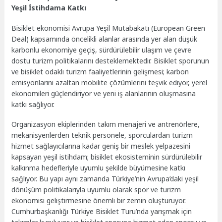
Yeşil İstihdama Katkı
Bisiklet ekonomisi Avrupa Yeşil Mutabakatı (European Green
Deal) kapsamında öncelikli alanlar arasında yer alan düşük
karbonlu ekonomiye geçiş, sürdürülebilir ulaşım ve çevre
dostu turizm politikalarını desteklemektedir. Bisiklet sporunun
ve bisiklet odaklı turizm faaliyetlerinin gelişmesi; karbon
emisyonlarını azaltan mobilite çözümlerini teşvik ediyor, yerel
ekonomileri güçlendiriyor ve yeni iş alanlarının oluşmasına
katkı sağlıyor.
Organizasyon ekiplerinden takım menajeri ve antrenörlere,
mekanisyenlerden teknik personele, sporculardan turizm
hizmet sağlayıcılarına kadar geniş bir meslek yelpazesini
kapsayan yeşil istihdam; bisiklet ekosisteminin sürdürülebilir
kalkınma hedefleriyle uyumlu şekilde büyümesine katkı
sağlıyor. Bu yapı aynı zamanda Türkiye’nin Avrupa’daki yeşil
dönüşüm politikalarıyla uyumlu olarak spor ve turizm
ekonomisi geliştirmesine önemli bir zemin oluşturuyor.
Cumhurbaşkanlığı Türkiye Bisiklet Turu’nda yarışmak için