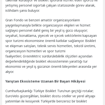
takımlar kuruluyor ve bisiklet sporuna hizmet eden sporcu ve
yetişmiş personel sigortalı çalışan statüsünde görev alarak,
istihdam şansı buluyor.
Gran Fondo ve benzeri amatör organizasyonların
yaygınlaşmasıyla birlikte organizasyon ekipleri ve hizmet
sağlayıcı personel dahil geniş bir yeşil iş gücü oluşuyor;
seyahat, konaklama, yiyecek ve içecek sektörlerini kapsayan
spor turizmi ekonomisine önemli katkılar sağlanıyor. Bisiklet
ve ekipman satışları, teknik servis hizmetleri, tekstil üretimi,
organizasyon hizmetleri ve spor turizmi
faaliyetleri;
GreenMetric
sürdürülebilirlik ölçütleri açısından
değerlendirildiğinde bisiklet ekosisteminin yarattığı tur
ekonomisi ve yeşil iş gücünün önemli bileşenleri arasında yer
alıyor.
Yarıştan Ekosisteme Uzanan Bir Başarı Hikâyesi
Cumhurbaşkanlığı Türkiye Bisiklet Turu’nun geçtiği rotalar;
EuroVelo güzergâhları, bisiklet dostu oteller ve yerel altyapı
yatırımları ile kesişerek Türkiye’de benzersiz bir bisiklet