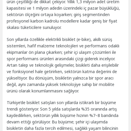
ürün çeşitliliği de dikkat çekiyor. Yıllık 1,3 milyon adet üretim
kapasitesi ve 1 milyon adedin üzerindeki iç pazar büyüklüğü,
sektörün ölçeğini ortaya koyarken; giriş segmentinden
profesyonel karbon kadrolu modellere kadar geniş bir fiyat
skalası tüketicilere sunuluyor.
Son yıllarda özellikle elektrikli bisiklet (e-bike), akıllı sürüş
sistemleri, hafif malzeme teknolojileri ve performans odaklı
ekipmanlar ön plana çıkarken; şehir içi ulaşım çözümleri ile
spor performans ürünleri arasındaki çizgi giderek inceliyor.
Artan talep ve teknolojik gelişmeler, bisikleti daha erişilebilir
ve fonksiyonel hale getirirken, sektörün katma değerini de
yükseltiyor. Bu dönüşüm, bisikletin yalnızca bir spor aracı
değil, aynı zamanda yüksek teknolojiye sahip bir mobilite
ürünü olarak konumlanmasını sağlıyor.
Türkiye’de bisiklet satışları son yıllarda istikrarlı bir büyüme
trendi gösteriyor. Son 5 yılda satışlarda %35 oranında artış
kaydedilirken, sektörün yıllık büyüme hızının %7–8 bandında
devam ettiği görülüyor. Bu büyüme; şehir içi ulaşımda
bisikletin daha fazla tercih edilmesi, sağlıklı yaşam bilincinin