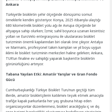
Ankara
Türkiye’de bisikletin şehir ölçeğinde dönüşümü somut
örneklerle kendini gösteriyor. Konya, 2025 itibarıyla ulaştığı
680 kilometrelik bisiklet yolu ağı ile Avrupa ölçeğinde bir
altyapıya sahip olurken; İzmir, sahil boyunca uzanan kesintisiz
yolları ve EuroVelo entegrasyonu ile uluslararası bisiklet
turizminin önemli kapılarından biri olarak öne çıkıyor. Antalya
ve Marmaris, profesyonel takım kampları ve yıl boyu uygun
iklimi ile bisiklet turizminin merkezleri haline gelirken; Ankara,
TUR’un finaline ev sahipliği yaparak başkentte bisikletin
görünürlüğünü artırıyor.
Tabana Yayılan Etki: Amatör Yarışlar ve Gran Fondo
Gücü
Cumhurbaşkanlığı Türkiye Bisiklet Turu’nun geçtiği tüm
illerde, amatör bisikletçilerin katılımını teşvik etmek amacıyla
trafiğe kapalı parkurlarda her yaş grubuna hitap eden
organizasyonlar düzenlenmesi, bisiklet aracılığıyla iç ve dış
spor turizmi hareketliliği oluşturmayı hedefleyen stratejinin