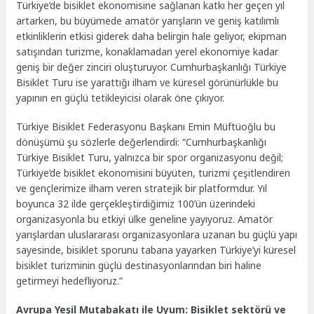
Türkiye’de bisiklet ekonomisine sağlanan katkı her geçen yıl
artarken, bu büyümede amatör yarışların ve geniş katılımlı
etkinliklerin etkisi giderek daha belirgin hale geliyor, ekipman
satışından turizme, konaklamadan yerel ekonomiye kadar
geniş bir değer zinciri oluşturuyor. Cumhurbaşkanlığı Türkiye
Bisiklet Turu ise yarattığı ilham ve küresel görünürlükle bu
yapının en güçlü tetikleyicisi olarak öne çıkıyor.
Türkiye Bisiklet Federasyonu Başkanı Emin Müftüoğlu bu
dönüşümü şu sözlerle değerlendirdi: “Cumhurbaşkanlığı
Türkiye Bisiklet Turu, yalnızca bir spor organizasyonu değil;
Türkiye’de bisiklet ekonomisini büyüten, turizmi çeşitlendiren
ve gençlerimize ilham veren stratejik bir platformdur. Yıl
boyunca 32 ilde gerçekleştirdiğimiz 100’ün üzerindeki
organizasyonla bu etkiyi ülke geneline yayıyoruz. Amatör
yarışlardan uluslararası organizasyonlara uzanan bu güçlü yapı
sayesinde, bisiklet sporunu tabana yayarken Türkiye’yi küresel
bisiklet turizminin güçlü destinasyonlarından biri haline
getirmeyi hedefliyoruz.”
Avrupa Yeşil Mutabakatı ile Uyum: Bisiklet sektörü ve