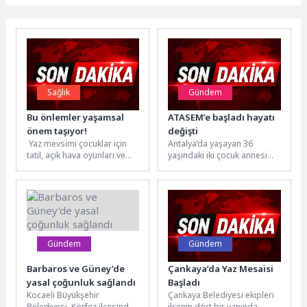
Sağlık
Gündem
Bu önlemler yaşamsal
ATASEM’e başladı hayatı
önem taşıyor!
değişti
Yaz mevsimi çocuklar için
Antalya’da yaşayan 36
tatil, açık hava oyunları ve
yaşındaki iki çocuk annesi
deniz keyfi anlamına gelse
Meltem Savaş’ın hikâyesi,
de bazı...
azmin, doğru fırsatla
buluştuğunda nasıl...
Gündem
Gündem
Barbaros ve Güney’de
Çankaya’da Yaz Mesaisi
yasal çoğunluk sağlandı
Başladı
Kocaeli Büyükşehir
Çankaya Belediyesi ekipleri
Belediyesi, Körfez ilçesinde
ilçenin dört bir yanında