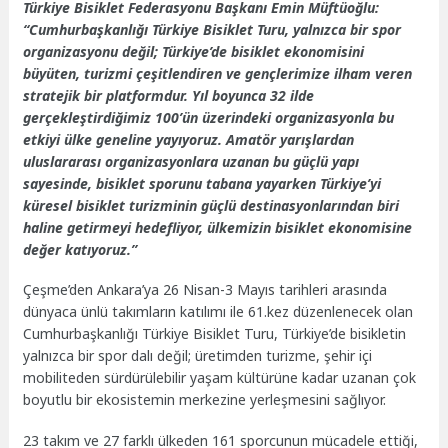
Türkiye Bisiklet Federasyonu Başkanı Emin Müftüoğlu:
“Cumhurbaşkanlığı Türkiye Bisiklet Turu, yalnızca bir spor
organizasyonu değil; Türkiye’de bisiklet ekonomisini
büyüten, turizmi çeşitlendiren ve gençlerimize ilham veren
stratejik bir platformdur. Yıl boyunca 32 ilde
gerçekleştirdiğimiz 100’ün üzerindeki organizasyonla bu
etkiyi ülke geneline yayıyoruz. Amatör yarışlardan
uluslararası organizasyonlara uzanan bu güçlü yapı
sayesinde, bisiklet sporunu tabana yayarken Türkiye’yi
küresel bisiklet turizminin güçlü destinasyonlarından biri
haline getirmeyi hedefliyor, ülkemizin bisiklet ekonomisine
değer katıyoruz.”
Çeşme’den Ankara’ya 26 Nisan-3 Mayıs tarihleri arasında
dünyaca ünlü takımların katılımı ile 61.kez düzenlenecek olan
Cumhurbaşkanlığı Türkiye Bisiklet Turu, Türkiye’de bisikletin
yalnızca bir spor dalı değil; üretimden turizme, şehir içi
mobiliteden sürdürülebilir yaşam kültürüne kadar uzanan çok
boyutlu bir ekosistemin merkezine yerleşmesini sağlıyor.
23 takım ve 27 farklı ülkeden 161 sporcunun mücadele ettiği,