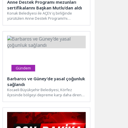
Anne Destek Programı mezunları
sertifikalarını Başkan Mutlu’dan aldı
Konak Belediyesi ile AÇEV iş birliğinde
yürütülen Anne Destek Programı’nı
tamamlayan 25 anne, sertifikalarını Başkan...
Gündem
Barbaros ve Güney’de yasal çoğunluk
sağlandı
Kocaeli Büyükşehir Belediyesi, Körfez
ilçesinde bölgeyi depreme karşı daha dirençli
hale getirecek kentsel dönüşüm projesinde...