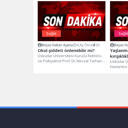
Sağlık
Sağlı
Beyaz Haber Ajansı
4 Ay Önce
20
Beyaz Ha
Okul şiddeti önlenebilir mi?
Yaşlanm
Üsküdar Üniversitesi Kurucu Rektörü
kırışıklı
ve Psikiyatrist Prof. Dr. Nevzat Tarhan,
Üsküdar Ü
okul şiddetinin önlenmesi konusunu
Hastanesi 
değerlendirdi.Okul...
Yalçın, ya
temelleri 
bulundu.Ya