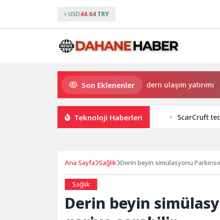
USD
44.64 TRY
Son Eklenenler
Büyükşehir’den Darıca’ya modern ulaşım yatırımı
Teknoloji Haberleri
ScarCruft ted
Ana Sayfa
Sağlık
Derin beyin simülasyonu Parkinson
Sağlık
Derin beyin simülas