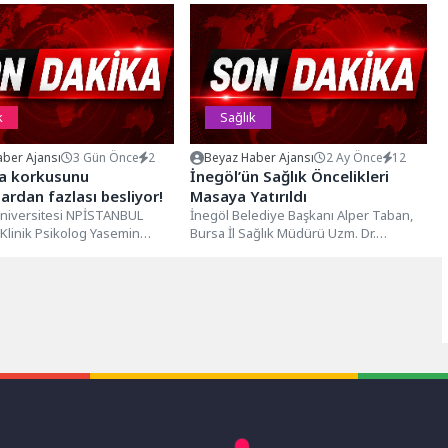
k
Sağlık
ber Ajansı
3 Gün Önce
2
Beyaz Haber Ajansı
2 Ay Önce
12
a korkusunu
İnegöl’ün Sağlık Öncelikleri
klardan fazlası besliyor!
Masaya Yatırıldı
niversitesi NPİSTANBUL
İnegöl Belediye Başkanı Alper Taban,
Klinik Psikolog Yasemin
Bursa İl Sağlık Müdürü Uzm. Dr.
şlanma korkusunun psikolojik
Mustafa Çetin’i ziyaret etti....
hakkında açıklamalarda
şlanma...