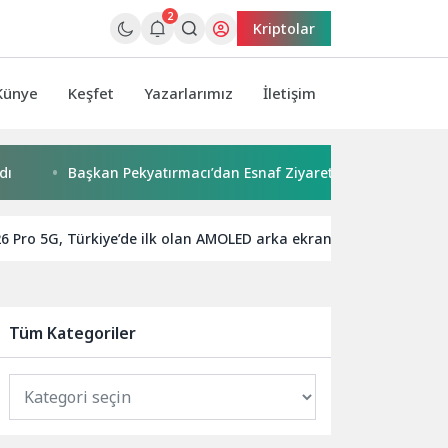
2
Kriptolar
Künye
Keşfet
Yazarlarımız
İletişim
Başkan Pekyatırmacı’dan Esnaf Ziyareti
Çocuklar boyad
6 Pro 5G, Türkiye’de ilk olan AMOLED arka ekranıyla fark yaratıyo
Tüm Kategoriler