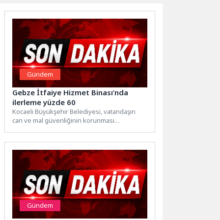
Gündem
Gebze İtfaiye Hizmet Binası’nda
ilerleme yüzde 60
Kocaeli Büyükşehir Belediyesi, vatandaşın
can ve mal güvenliğinin korunması
bakımından hayati önem taşıyan itfaiye
teşkilatını...
Gündem