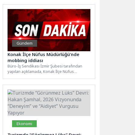
esnaf...
Gündem
Konak İlçe Nüfus Müdürlüğü’nde
mobbing iddiası
Büro-İş Sendikası İzmir Şubesi tarafından
yapılan açıklamada, Konak İlçe Nüfus
Müdürlüğünde personele mobbing yapıldığı
öne...
Ekonomi
Turizmde “Görünmez Lüks” Devri: