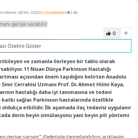
ncelleme: 08 Nis 2026
23 Görüntüleme
2 dk.
0
azı Özetini Göster
etkileyen ve zamanla ilerleyen bir tablo olarak
rsabiliyor. 11 Nisan Dünya Parkinson Hastalığı
n artması açısından önem taşıdığını belirten Anadolu
Sinir Cerrahisi Uzmanı Prof. Dr. Ahmet Hilmi Kaya,
larının hastalığı daha iyi tanımasına ve tedavi
katkı sağlar. Parkinson hastalarında özellikle
ldukça etkilidir. İlk aşamada ilaç tedavisi uygulanır
tada derin beyin simülasyonu yani beyin pili yöntemi
 geriye sarıyor” ifadesiyle tanımlandığını açıklayan