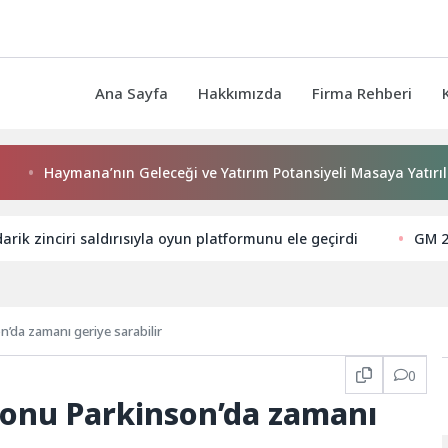
Ana Sayfa
Hakkımızda
Firma Rehberi
Haymana’nın Geleceği ve Yatırım Potansiyeli Masaya Yatırıldı
arik zinciri saldırısıyla oyun platformunu ele geçirdi
GM 2
’da zamanı geriye sarabilir
0
yonu Parkinson’da zamanı