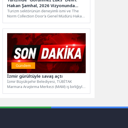
Hakan Şamhal, 2026 Vizyonunda
“Deneyim” ve “Aidiyet” Vurgusu
Turizm sektörünün deneyimli ismi ve The
Norm Collection Door’a Genel Müdürü Hakan
Yapıyor
Şamhal, konaklama sektörünün...
Gündem
İzmir gürültüyle savaş açtı
İzmir Büyükşehir Belediyesi, TÜBİTAK
Marmara Araştırma Merkezi (MAM) iş birliğiyle
çevresel gürültüye karşı kapsamlı bir...