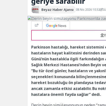
geriye sarabilir
Beyaz Haber Ajansı
08 Nis 2026 10:32
Gü
Y
Parkinson hastalığı, hareket sistemini 
hastaların hayat kalitesini derinden sa
Günü’nün hastalıkla ilgili farkındalığı
Sağlık Merkezi Hastanesi’nden Beyin ve 
“Bu tür özel günler, hastaların ve yakın
seçenekleri konusunda bilinçlenmesine 
hareket bozukluğu ön plandaysa tedavi o
ancak zamanla etkisi azalabilir. Bu nok
hastalara önemli fayda sağlar” dedi.
Derin beyin simülasyonunun neden “zamanı