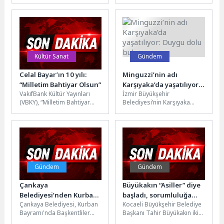
amacıyla düzenli olarak
Madımak Oteli’nde yaşamını
farkındalık etkinlikleri
yitiren aydın, sanatçı ve
düzenleyen Beylikdüzü
yurttaşları düzenlediği...
Belediyesi, “Sıfır Atık...
Kültür Sanat
Gündem
Celal Bayar’ın 10 yılı:
Minguzzi’nin adı
“Milletim Bahtiyar Olsun”
Karşıyaka’da yaşatılıyor:
VakıfBank Kültür Yayınları
İzmir Büyükşehir
Duygu dolu buluşma
(VBKY), “Milletim Bahtiyar
Belediyesi’nin Karşıyaka
Olsun” adlı kitabı okurlarıyla
Bostanlı’daki kaykay parkına
buluşturuyor. Emine Gürsoy
adını verdiği Mattia Ahmet
Naskali’nin hazırladığı bu
Minguzzi için düzenlenen
çalışma,...
buluşmada...
Gündem
Gündem
Çankaya
Büyükakın “Asiller” diye
Belediyesi’nden Kurban
başladı, sorumluluğa
Çankaya Belediyesi, Kurban
Kocaeli Büyükşehir Belediye
Bayramında Tam Hizmet
dikkat çekti
Bayramı'nda Başkentliler
Başkanı Tahir Büyükakın iki
tarafından “Mühye” olarak
yılını anlattığı toplantıya