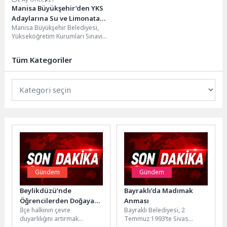
Manisa Büyükşehir’den YKS
Adaylarına Su ve Limonata
Manisa Büyükşehir Belediyesi,
İkramı
Yükseköğretim Kurumları Sınavı
(YKS) süresince sınav merkezleri
önünde su ve limonata
Tüm Kategoriler
ikramında...
Gündem
Gündem
Beylikdüzü’nde
Bayraklı’da Madımak
Öğrencilerden Doğaya
Anması
İlçe halkının çevre
Bayraklı Belediyesi, 2
Destek
duyarlılığını artırmak
Temmuz 1993’te Sivas