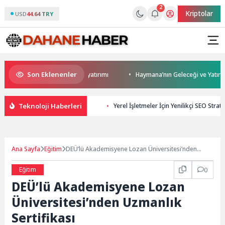
2
Kriptolar
USD
44.64 TRY
Son Eklenenler
Darıca’ya modern ulaşım yatırımı
Haymana’nın Geleceği ve Yatırım Pota
Teknoloji Haberleri
Yerel İşletmeler İçin Yenilikçi SEO Stratej
Ana Sayfa
Eğitim
DEÜ’lü Akademisyene Lozan Üniversitesi’nden
Uzmanlık Sertifikası
Eğitim
0
DEÜ’lü Akademisyene Lozan
Üniversitesi’nden Uzmanlık
Sertifikası