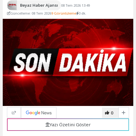
Beyaz Haber Ajansı
08 Tem 2026 13:49
Güncelleme: 08 Tem 2026
9 Görüntüleme
3 dk.
0
Yazı Özetini Göster