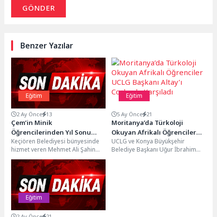
GÖNDER
Benzer Yazılar
Eğitim
Eğitim
2 Ay Önce
13
5 Ay Önce
21
Çem’in Minik
Moritanya’da Türkoloji
Öğrencilerinden Yıl Sonu
Okuyan Afrikalı Öğrenciler
Keçiören Belediyesi bünyesinde
UCLG ve Konya Büyükşehir
Gösterisi
UCLG Başkanı Altay’ı
hizmet veren Mehmet Ali Şahin
Belediye Başkanı Uğur İbrahim
Coşkuyla Karşıladı
Çocuk Eğitim Merkezi (ÇEM)
Altay, UCLG Afrika Genel Kurulu
öğrencileri, yıl boyunca...
için bulunduğu...
Eğitim
2 Ay Önce
21