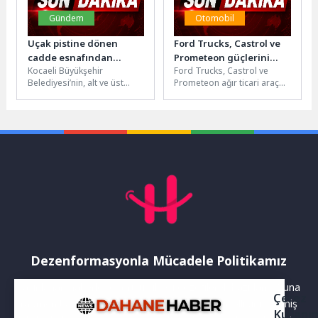
Gündem
Otomobil
Uçak pistine dönen
Ford Trucks, Castrol ve
cadde esnafından
Prometeon güçlerini
Kocaeli Büyükşehir
Ford Trucks, Castrol ve
Büyükakın’a teşekkür
birleştirdi: “Kaptanlar
Belediyesi’nin, alt ve üst
Prometeon ağır ticari araç
Kulübü Senin Şehrinde”
yapısını yenilediği İzmit
performansını bütünsel bir
başlıyor
Yahya Kaptan Mahallesi
deneyimle sahaya taşıyor. 24
Şehit Ergün Köncü...
Nisan...
Dezenformasyonla Mücadele Politikamız
Yayınlanan haberler doğruluk ilkesi gözetilerek hazırlanır. Buna
Çerez
rağmen bazı içeriklerde eksik, hatalı veya güncelliğini yitirmiş
Kullanı