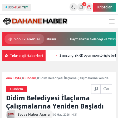
2
Kriptolar
USD
44.64 TRY
Son Eklenenler
Darıca’ya modern ulaşım yatırımı
Haymana’nın Geleceği ve Yatırım Pota
Teknoloji Haberleri
Samsung, ilk 6K oyun monitörüyle birlik
Ana Sayfa
Gündem
Didim Belediyesi İlaçlama Çalışmalarına Yeniden
Başladı
Gündem
0
Didim Belediyesi İlaçlama
Çalışmalarına Yeniden Başladı
Beyaz Haber Ajansı
02 Haz 2026 14:31