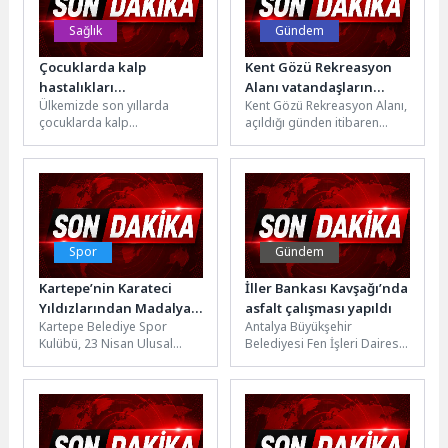
Sağlık
Gündem
Çocuklarda kalp
Kent Gözü Rekreasyon
hastalıkları
Alanı vatandaşların
Ülkemizde son yıllarda
Kent Gözü Rekreasyon Alanı,
yaygınlaşıyor
gözdesi oldu
çocuklarda kalp
açıldığı günden itibaren
hastalıklarının görülme
yalnızca 60 günde sosyal
sıklığı hızla artıyor. Geçmişte
hayatın merkezine yerleşti.
sadece ileri yaş hastalığı...
Her...
Spor
Gündem
Kartepe’nin Karateci
İller Bankası Kavşağı’nda
Yıldızlarından Madalya
asfalt çalışması yapıldı
Kartepe Belediye Spor
Antalya Büyükşehir
Yağmuru
Kulübü, 23 Nisan Ulusal
Belediyesi Fen İşleri Dairesi
Egemenlik ve Çocuk Bayramı
Başkanlığı, İller Bankası
kutlamaları kapsamında
Kavşağı’nın Hürriyet
düzenlenen Karate...
Caddesi-Gazi Bulvarı
istikametinde asfalt...