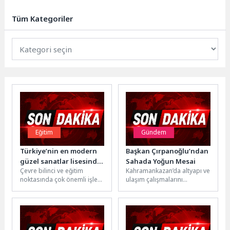
yönelik şikayetlerin ardından
Salihli Belediyesi ve Manisa
Tüm Kategoriler
Büyükşehir...
Eğitim
Gündem
Türkiye’nin en modern
Başkan Çırpanoğlu’ndan
güzel sanatlar lisesinde
Sahada Yoğun Mesai
Çevre bilinci ve eğitim
Kahramankazan’da altyapı ve
çevre bilincine dikkat
noktasında çok önemli işlere
ulaşım çalışmalarını
çeken ödül töreni
imza atan Selçuklu
yakından takip eden
Belediyesi Dünya Çevre
Belediye Başkanı Selim
Günü...
Çırpanoğlu, saha
incelemelerini
sürdürüyor.Başkan...