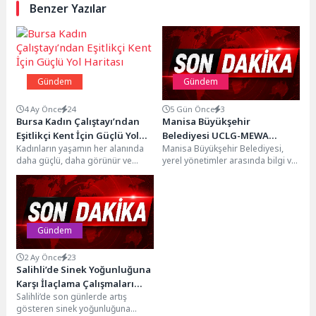
Benzer Yazılar
Gündem
Gündem
4 Ay Önce
24
5 Gün Önce
3
Bursa Kadın Çalıştayı’ndan
Manisa Büyükşehir
Eşitlikçi Kent İçin Güçlü Yol
Belediyesi UCLG-MEWA
Kadınların yaşamın her alanında
Manisa Büyükşehir Belediyesi,
Haritası
Yenilikçilik ve Gıda Sistemleri
daha güçlü, daha görünür ve
yerel yönetimler arasında bilgi ve
Forumu’nda Yer Aldı
daha etkin olması için
deneyim paylaşımını
çalışmalarını kararlılıkla...
güçlendirmek amacıyla
düzenlenen UCLG-MEWA
Yenilikçilik...
Gündem
2 Ay Önce
23
Salihli’de Sinek Yoğunluğuna
Karşı İlaçlama Çalışmaları
Salihli’de son günlerde artış
Yoğunlaştırıldı
gösteren sinek yoğunluğuna