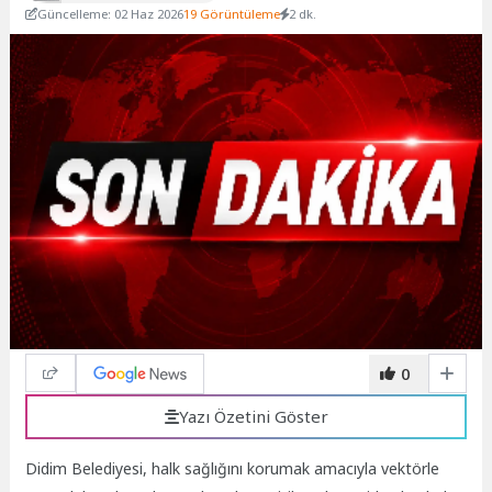
Güncelleme: 02 Haz 2026
19 Görüntüleme
2 dk.
0
Yazı Özetini Göster
Didim Belediyesi, halk sağlığını korumak amacıyla vektörle