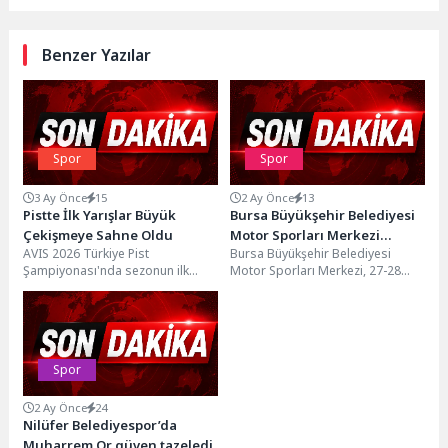
Benzer Yazılar
Spor
Spor
3 Ay Önce
15
2 Ay Önce
13
Pistte İlk Yarışlar Büyük
Bursa Büyükşehir Belediyesi
Çekişmeye Sahne Oldu
Motor Sporları Merkezi
AVIS 2026 Türkiye Pist
Bursa Büyükşehir Belediyesi
Açılıyor
Şampiyonası'nda sezonun ilk
Motor Sporları Merkezi, 27-28
yarışları kalabalık bir izleyici kitlesi
Haziran tarihlerinde, MOTUL
önünde oldukça çekişmeli...
2026 Türkiye Karting Şampiyonası
3....
Spor
2 Ay Önce
24
Nilüfer Belediyespor’da
Muharrem Or güven tazeledi