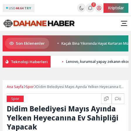
2
Kriptolar
USD
44.64 TRY
Son Eklenenler
n Kalbi Keçiören’de Attı
Kaçak Bina Yıkımında Hayat Kurtaran Müdahal
Teknoloji Haberleri
Lenovo, kurumsal yapay zekanın ekono
Ana Sayfa
Spor
Didim Belediyesi Mayıs Ayında Yelken Heyecanına Ev
Sahipliği Yapacak
Spor
0
Didim Belediyesi Mayıs Ayında
Yelken Heyecanına Ev Sahipliği
Yapacak