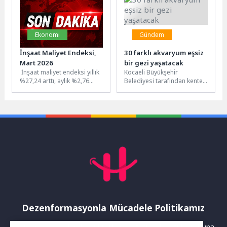
Ekonomi
Gündem
İnşaat Maliyet Endeksi,
30 farklı akvaryum eşsiz
Mart 2026
bir gezi yaşatacak
İnşaat maliyet endeksi yıllık
Kocaeli Büyükşehir
%27,24 arttı, aylık %2,76
Belediyesi tarafından kente
arttıİnşaat maliyet endeksi,
kazandırılacak “Akvaryum
2026 yılı Mart ayında...
Projesi’nde” geri sayım
başladı. Türkiye’de ilk olacak
tatlı...
Dezenformasyonla Mücadele Politikamız
Yayınlanan haberler doğruluk ilkesi gözetilerek hazırlanır. Buna