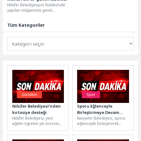
Nilüfer Belediyespor Kulübü’nde
yapılan olağanüstü genel
kurulunda Muharrem Or yeniden
başkanlığa seçildi. Yönetim
Tüm Kategoriler
kurulundaki üye sayısı...
Gündem
Spor
Nilüfer Belediyesi’nden
Sporu Eğlenceyle
kırtasiye desteği
Birleştirmeye Devam
Nilüfer Belediyesi, yeni
Nevşehir Belediyesi, sporu
Ediyoruz
eğitim öğretim yılı öncesinde
eğlenceyle birleştirerek
ihtiyaç sahibi ailelerin
sağlıklı yaşamı
çocuklarına kırtasiye desteği
desteklemeye devam ediyor.
sağlıyor. Sosyal
Kayaşehir Spor Salonu