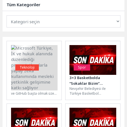
araya gelen...
Tüm Kategoriler
Teknoloji
Spor
Microsoft Türkiye, İK ve
3×3 Basketbolda
hukuk alanında
“Sokaklar Bizim”
Microsoft, Microsoft Learn
Nevşehir Belediyesi ile
düzenlediği
Şampiyonları Belli Oldu
ve GitHub başta olmak üzere
Türkiye Basketbol
promptathonlarla yapay
farklı platformlar üzerinden
Federasyonu tarafından 19
zeka kullanımında
“prompt (yapay zeka
Mayıs Gençlik Haftası
mesleki yetkinlik
komutu)...
kapsamında düzenlenen
gelişimine katkı sağlıyor
“Sokaklar Bizim”...