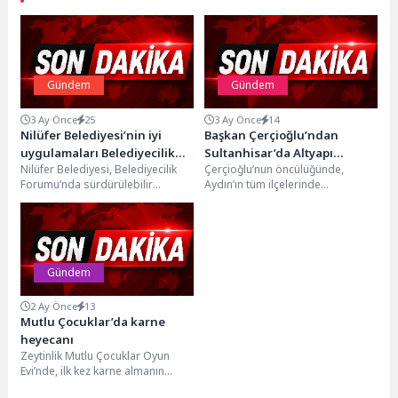
Gündem
Gündem
3 Ay Önce
25
3 Ay Önce
14
Nilüfer Belediyesi’nin iyi
Başkan Çerçioğlu’ndan
uygulamaları Belediyecilik
Sultanhisar’da Altyapı
Nilüfer Belediyesi, Belediyecilik
Çerçioğlu’nun öncülüğünde,
Forumu’nda
Yatırımı
Forumu’nda sürdürülebilir
Aydın’ın tüm ilçelerinde
kalkınma, sosyal belediyecilik,
sürdürülen altyapı yatırımları hız
kapsayıcı istihdam, kültürel
kesmeden devam ediyor. Aydın
dönüşüm, katılımcı yönetişim ve...
Büyükşehir Belediyesi...
Gündem
2 Ay Önce
13
Mutlu Çocuklar’da karne
heyecanı
Zeytinlik Mutlu Çocuklar Oyun
Evi’nde, ilk kez karne almanın
heyecanını yaşayan çocuklarla bir