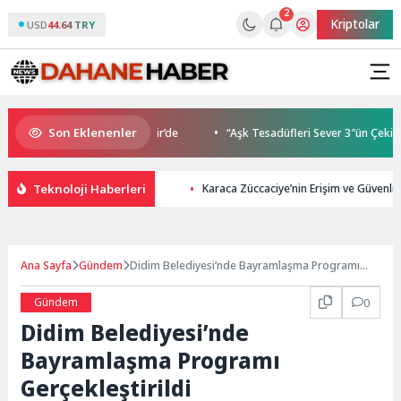
2
Kriptolar
USD
44.64 TRY
Son Eklenenler
 Buluşmaları gençleri İzmir’de
“Aşk Tesadüfleri Sever 3″ün Çekimleri
Teknoloji Haberleri
Karaca Züccaciye’nin Erişim ve Güvenl
Ana Sayfa
Gündem
Didim Belediyesi’nde Bayramlaşma Programı
Gerçekleştirildi
Gündem
0
Didim Belediyesi’nde
Bayramlaşma Programı
Gerçekleştirildi