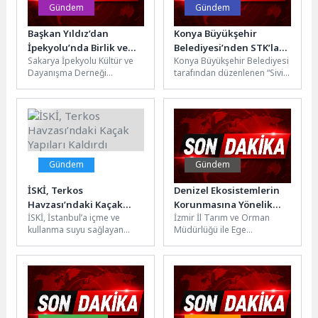
Gündem
Gündem
Başkan Yıldız’dan
Konya Büyükşehir
İpekyolu’nda Birlik ve
Belediyesi’nden STK’lara
Sakarya İpekyolu Kültür ve
Konya Büyükşehir Belediyesi
Beraberlik Vurgusu
Proje ve Hibe Eğitimi
Dayanışma Derneği
tarafından düzenlenen “Sivil
tarafından düzenlenen
Toplum Kuruluşları Proje
programa, Yüksek İstişare
Destek Programı”
Kurulu Üyesi ve Geyve...
kapsamında “Proje
Hazırlama ve...
Gündem
Gündem
İSKİ, Terkos
Denizel Ekosistemlerin
Havzası’ndaki Kaçak
Korunmasına Yönelik
İSKİ, İstanbul’a içme ve
İzmir İl Tarım ve Orman
Yapıları Kaldırdı
Önemli İş Birliği
kullanma suyu sağlayan
Müdürlüğü ile Ege
Terkos Havzası'ndaki kaçak
Üniversitesi Su Ürünleri
yapıları kaldırıldı. Son 7
Fakültesi iş birliğinde,
yılda...
denizel...