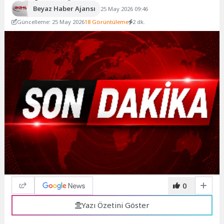
Beyaz Haber Ajansı
25 May 2026 09:46
Güncelleme: 25 May 2026
18 Görüntüleme
2 dk.
0
Yazı Özetini Göster