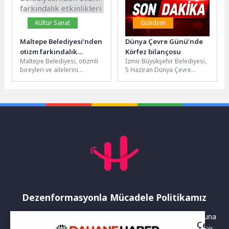
Kültür Sanat
Gündem
Maltepe Belediyesi’nden
Dünya Çevre Günü’nde
otizm farkındalık
Körfez bilançosu
Maltepe Belediyesi, otizmli
İzmir Büyükşehir Belediyesi,
etkinlikleri
bireyleri ve ailelerini
5 Haziran Dünya Çevre
desteklemek, sosyal hayata
Günü’nde Körfez’i yeniden
katılımlarına katkı sağlamak
sağlıklı günlerine
amacıyla “2 Nisan...
kavuşturmak için yürüttüğü...
Dezenformasyonla Mücadele Politikamız
Yayınlanan haberler doğruluk ilkesi gözetilerek hazırlanır. Buna
Çerez
rağmen bazı içeriklerde eksik, hatalı veya güncelliğini yitirmiş