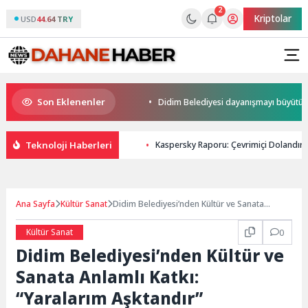
2
Kriptolar
USD
44.64 TRY
Son Eklenenler
a kupalar sahiplerini buldu
Didim Belediyesi dayanışmayı büyütüyor
Teknoloji Haberleri
Kaspersky Raporu: Çevrimiçi Dolandırı
Ana Sayfa
Kültür Sanat
Didim Belediyesi’nden Kültür ve Sanata
Anlamlı Katkı: “Yaralarım Aşktandır”
Sahneleniyor
Kültür Sanat
0
Didim Belediyesi’nden Kültür ve
Sanata Anlamlı Katkı:
“Yaralarım Aşktandır”