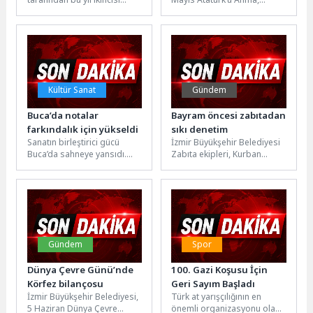
düzenlenen Bursa Altın Çınar
Gençlik ve Spor Bayramı’nı
Kısa Film Festivali, Ayşe
gün boyu süren spor,
filminin...
sanat...
Kültür Sanat
Gündem
Buca’da notalar
Bayram öncesi zabıtadan
farkındalık için yükseldi
sıkı denetim
Sanatın birleştirici gücü
İzmir Büyükşehir Belediyesi
Buca’da sahneye yansıdı.
Zabıta ekipleri, Kurban
Buca Belediyesi’nin ev
Bayramı öncesinde taksi,
sahipliğinde düzenlenen
minibüs ve servis araçlarına
Otizm Farkındalık
yönelik denetimlerini...
Konseri’nde notalar...
Gündem
Spor
Dünya Çevre Günü’nde
100. Gazi Koşusu İçin
Körfez bilançosu
Geri Sayım Başladı
İzmir Büyükşehir Belediyesi,
Türk at yarışçılığının en
5 Haziran Dünya Çevre
önemli organizasyonu olan