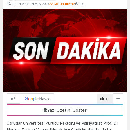
Güncelleme: 14 May 2026
22 Görüntüleme
7 dk.
0
Yazı Özetini Göster
Üsküdar Üniversitesi Kurucu Rektörü ve Psikiyatrist Prof. Dr.
Nevzat Tarhan “Aileye Bilgelik Aşısı” adlı kitabında, dijital