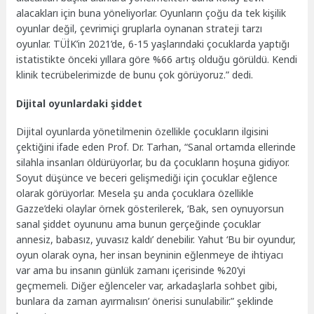
alacakları için buna yöneliyorlar. Oyunların çoğu da tek kişilik
oyunlar değil, çevrimiçi gruplarla oynanan strateji tarzı
oyunlar. TÜİK’in 2021’de, 6-15 yaşlarındaki çocuklarda yaptığı
istatistikte önceki yıllara göre %66 artış olduğu görüldü. Kendi
klinik tecrübelerimizde de bunu çok görüyoruz.” dedi.
Dijital oyunlardaki şiddet
Dijital oyunlarda yönetilmenin özellikle çocukların ilgisini
çektiğini ifade eden Prof. Dr. Tarhan, “Sanal ortamda ellerinde
silahla insanları öldürüyorlar, bu da çocukların hoşuna gidiyor.
Soyut düşünce ve beceri gelişmediği için çocuklar eğlence
olarak görüyorlar. Mesela şu anda çocuklara özellikle
Gazze’deki olaylar örnek gösterilerek, ‘Bak, sen oynuyorsun
sanal şiddet oyununu ama bunun gerçeğinde çocuklar
annesiz, babasız, yuvasız kaldı’ denebilir. Yahut ‘Bu bir oyundur,
oyun olarak oyna, her insan beyninin eğlenmeye de ihtiyacı
var ama bu insanın günlük zamanı içerisinde %20’yi
geçmemeli. Diğer eğlenceler var, arkadaşlarla sohbet gibi,
bunlara da zaman ayırmalısın’ önerisi sunulabilir.” şeklinde