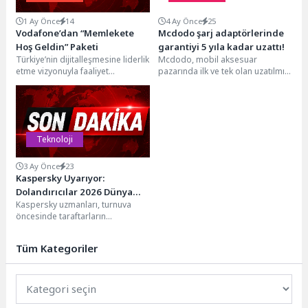
1 Ay Önce
14
4 Ay Önce
25
Vodafone’dan “Memlekete
Mcdodo şarj adaptörlerinde
Hoş Geldin” Paketi
garantiyi 5 yıla kadar uzattı!
Türkiye’nin dijitalleşmesine liderlik
Mcdodo, mobil aksesuar
etme vizyonuyla faaliyet
pazarında ilk ve tek olan uzatılmış
gösteren Vodafone, müşterilerine
garanti modelini devreye
dijital dünyada kazandıran
aldı. Yeni uygulamayla 2...
fırsatlar sunmaya devam
ediyor. Vodafone, yurtdışında...
Teknoloji
3 Ay Önce
23
Kaspersky Uyarıyor:
Dolandırıcılar 2026 Dünya
Kaspersky uzmanları, turnuva
Kupası Yolcularını Hedef
öncesinde taraftarların
Alıyor
mağduriyet yaşamamaları için
seyahat planı yaparken hangi
Tüm Kategoriler
çevrimiçi tekliflere karşı...