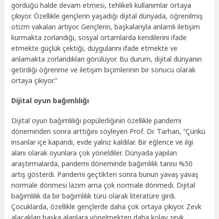
gördüğü halde devam etmesi, tehlikeli kullanımlar ortaya
çıkıyor. Özellikle gençlerin yaşadığı dijital dünyada, öğrenilmiş
otizm vakaları artıyor. Gençlerin, başkalarıyla anlamlı iletişim
kurmakta zorlandığı, sosyal ortamlarda kendilerini ifade
etmekte güçlük çektiği, duygularını ifade etmekte ve
anlamakta zorlandıkları görülüyor. Bu durum, dijital dünyanın
getirdiği öğrenme ve iletişim biçimlerinin bir sonucu olarak
ortaya çıkıyor.”
Dijital oyun bağımlılığı
Dijital oyun bağımlılığı popülerliğinin özellikle pandemi
döneminden sonra arttığını söyleyen Prof. Dr. Tarhan, “Çünkü
insanlar içe kapandı, evde yalnız kaldılar. Bir eğlence ve ilgi
alanı olarak oyunlara çok yöneldiler. Dünyada yapılan
araştırmalarda, pandemi döneminde bağımlılık tanısı %50
artış gösterdi. Pandemi geçtikten sonra bunun yavaş yavaş
normale dönmesi lazım ama çok normale dönmedi. Dijital
bağımlılık da bir bağımlılık türü olarak literatüre girdi.
Çocuklarda, özellikle gençlerde daha çok ortaya çıkıyor. Zevk
alacakları başka alanlara yönelmekten daha kolay zevk