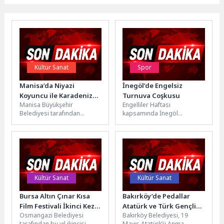
Kültür Sanat
Spor
Manisa’da Niyazi
İnegöl’de Engelsiz
Koyuncu ile Karadeniz
Turnuva Coşkusu
Manisa Büyükşehir
Engelliler Haftası
Gecesi
Belediyesi tarafından
kapsamında İnegöl
düzenlenen “Türküler ile
Belediyesi ile İlçe Milli Eğitim
Anadolu” konser serisi,
Müdürlüğü iş birliğinde
Karadeniz ezgileriyle devam
düzenlenen 4. Engelsiz...
etti. Sevilen...
Kültür Sanat
Kültür Sanat
Bursa Altın Çınar Kısa
Bakırköy’de Pedallar
Film Festivali İkinci Kez
Atatürk ve Türk Gençliği
Osmangazi Belediyesi
Bakırköy Belediyesi, 19
Kapılarını Açtı
İçin Çevrildi
tarafından bu yıl ikincisi
Mayıs Atatürk’ü Anma,