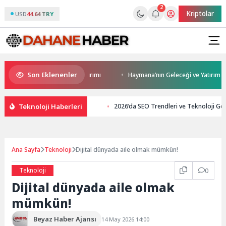
2
Kriptolar
USD
44.64 TRY
Son Eklenenler
ıca’ya modern ulaşım yatırımı
Haymana’nın Geleceği ve Yatırım Potansiy
Teknoloji Haberleri
2026’da SEO Trendleri ve Teknoloji Gel
Ana Sayfa
Teknoloji
Dijital dünyada aile olmak mümkün!
Teknoloji
0
Dijital dünyada aile olmak
mümkün!
Beyaz Haber Ajansı
14 May 2026 14:00