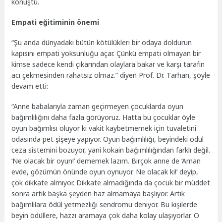
konuştu.
Empati eğitiminin önemi
“Şu anda dünyadaki bütün kötülükleri bir odaya doldurun
kapısını empati yoksunluğu açar. Çünkü empati olmayan bir
kimse sadece kendi çıkarından olaylara bakar ve karşı tarafın
acı çekmesinden rahatsız olmaz.” diyen Prof. Dr. Tarhan, şöyle
devam etti:
“Anne babalarıyla zaman geçirmeyen çocuklarda oyun
bağımlılığını daha fazla görüyoruz. Hatta bu çocuklar öyle
oyun bağımlısı oluyor ki vakit kaybetmemek için tuvaletini
odasında pet şişeye yapıyor. Oyun bağımlılığı, beyindeki ödül
ceza sistemini bozuyor, yani kokain bağımlılığından farklı değil.
‘Ne olacak bir oyun!’ dememek lazım. Birçok anne de ‘Aman
evde, gözümün önünde oyun oynuyor. Ne olacak ki!’ deyip,
çok dikkate almıyor. Dikkate almadığında da çocuk bir müddet
sonra artık başka şeyden haz almamaya başlıyor. Artık
bağımlılara ödül yetmezliği sendromu deniyor. Bu kişilerde
beyin ödüllere, hazzı aramaya çok daha kolay ulaşıyorlar. O