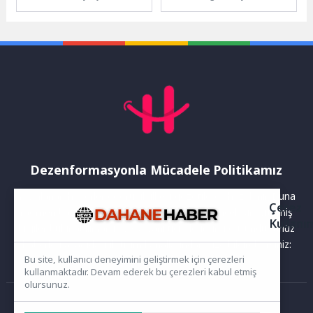
Günü’nde Körfez’i yeniden
Gazi Koşusu, bu yıl tarihi bir
sağlıklı günlerine
dönüm noktasına...
kavuşturmak için yürüttüğü...
Dezenformasyonla Mücadele Politikamız
Yayınlanan haberler doğruluk ilkesi gözetilerek hazırlanır. Buna
Çerez
rağmen bazı içeriklerde eksik, hatalı veya güncelliğini yitirmiş
Kullanı
bilgiler bulunabilir.Yanlış veya yanıltıcı olduğunu düşündüğünüz
haberleri aşağıdaki iletişim kanallarından bize bildirebilirsiniz:
Bu site, kullanıcı deneyimini geliştirmek için çerezleri
kullanmaktadır. Devam ederek bu çerezleri kabul etmiş
olursunuz.
Ana Sayfa