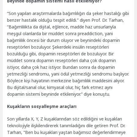
Beyinde dopamin sistemi nasıl etkileniyor?
“Son yapılan araştırmalarda bağımlılığın da şeker hastalığı gibi
benzer hastalık olduğu tespit edildi.” diyen Prof. Dr. Tarhan,
“Bağımlılıkta da dijital, eğlence, madde haz unsurlarıyla
meşgul olanlarda bir müddet sonra preaddiction, yani
bağımlılık öncesi bir durum oluyor ve beynindeki dopamin
reseptörleri bozuluyor. Şekerdeki insülin reseptörleri
bozulduğu gibi, dopamin reseptörleri de bozuluyor. Bir
müddet sonra dopamin reseptörleri daha çok dopamin
istiyor, daha çok haz istiyor. Bundan sonra da dopamin
yetmezliği sendromu, yani ödül yetmezliği sendromu başlıyor.
Böylece kişi hayatının merkezine bağımlılık maddesini alıyor.
Bu dijital/sanal olur, kimyasal olur, hiç fark etmez aynı
dopamin sistemi beyninde etkileniyor.” diye konuştu.
Kuşakların sosyalleşme araçları
Son yıllarda X, Y, Z kuşaklarından söz edildiğini ve kuşakları
teknolojiyle ilişkilendirerek tanımladığını dile getiren Prof. Dr.
Tarhan, “Ben bu kuşakları yaştan bağımsız değerlendirmeye