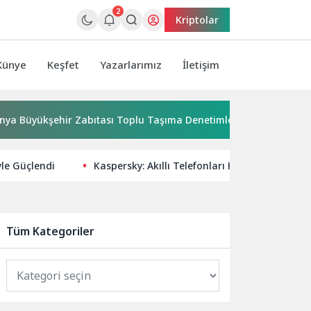
2
Kriptolar
Künye
Keşfet
Yazarlarımız
İletişim
kşehir Zabıtası Toplu Taşıma Denetimlerini Sürdürüyor
yle Güçlendi
Kaspersky: Akıllı Telefonları Hedef Alan NFC T
Tüm Kategoriler