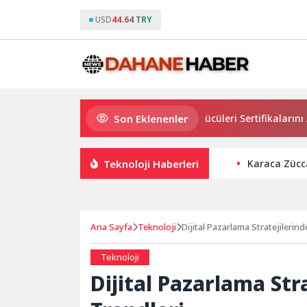
USD
44.64 TRY
Son Eklenenler
Osmangazi’de Geleceğin Yüzücüleri Sertifikalarını Aldı
Teknoloji Haberleri
Karaca Zücca
Ana Sayfa
Teknoloji
Dijital Pazarlama Stratejilerin
Teknoloji
Dijital Pazarlama Str