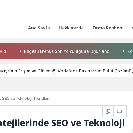
Ana Sayfa
Hakkımızda
Firma Rehberi
Bilgesu Erenus Son Yolculuğuna Uğurlandı
Konya Büyü
ciye’nin Erişim ve Güvenliği Vodafone Business’ın Bulut Çözümü
de SEO ve Teknoloji Trendleri
0
atejilerinde SEO ve Teknoloji