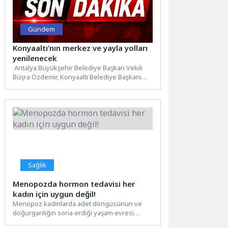
Gündem
Konyaaltı’nın merkez ve yayla yolları
yenilenecek
Antalya Büyükşehir Belediye Başkan Vekili
Büşra Özdemir, Konyaaltı Belediye Başkanı
Cem Kotan ile işbirliği protokolü...
Sağlık
Menopozda hormon tedavisi her
kadın için uygun değil!
Menopoz kadınlarda adet döngüsünün ve
doğurganlığın sona erdiği yaşam evresi
olarak tanımlanıyor. Dünya genelinde