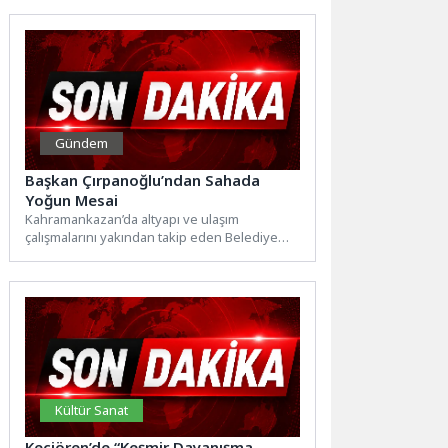
menopoz yaşı...
Gündem
Başkan Çırpanoğlu’ndan Sahada
Yoğun Mesai
Kahramankazan’da altyapı ve ulaşım
çalışmalarını yakından takip eden Belediye
Başkanı Selim Çırpanoğlu, saha incelemelerini
sürdürüyor.Başkan...
Kültür Sanat
Keçiören’de “Keşmir Dayanışma