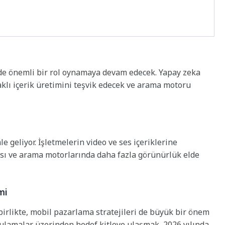
nde önemli bir rol oynamaya devam edecek. Yapay zeka
aklı içerik üretimini teşvik edecek ve arama motoru
e geliyor. İşletmelerin video ve ses içeriklerine
ası ve arama motorlarında daha fazla görünürlük elde
mi
birlikte, mobil pazarlama stratejileri de büyük bir önem
gulamalar üzerinden hedef kitleye ulaşmak, 2026 yılında