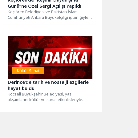
Günü”ne Özel Sergi Açılışı Yapıldı
Keçiören Belediyesi ve Pakistan İslam
Cumhuriyeti Ankara Büyükelçiliği iş birliğiyle
“Keşmir Dayanışma Günü” kapsamında
düzenlenen...
Kültür Sanat
Derince’de tarih ve nostalji ezgilerle
hayat buldu
Kocaeli Büyükşehir Belediyesi, yaz
akşamlarını kültür ve sanat etkinlikleriyle
renklendirmeye devam ediyor. Geçtiğimiz
hafta Başiskele...