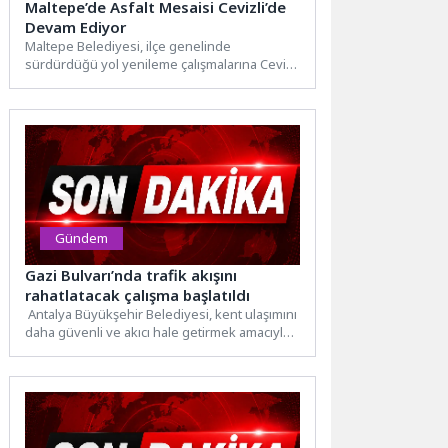
Maltepe’de Asfalt Mesaisi Cevizli’de
Devam Ediyor
Maltepe Belediyesi, ilçe genelinde
sürdürdüğü yol yenileme çalışmalarına Cevizli
Mahallesi’nde devam ediyor. Fen İşleri
Müdürlüğü...
Gündem
Gazi Bulvarı’nda trafik akışını
rahatlatacak çalışma başlatıldı
Antalya Büyükşehir Belediyesi, kent ulaşımını
daha güvenli ve akıcı hale getirmek amacıyla
önemli bir projeyi...