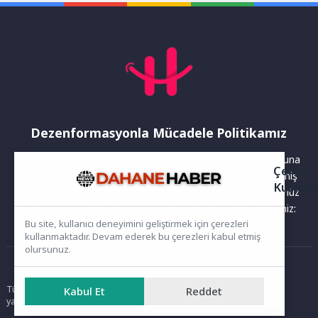
kapsamında düzenlenen
“Bilimden Eyleme II:...
Dezenformasyonla Mücadele Politikamız
Yayınlanan haberler doğruluk ilkesi gözetilerek hazırlanır. Buna
Çerez
rağmen bazı içeriklerde eksik, hatalı veya güncelliğini yitirmiş
Kullanı
bilgiler bulunabilir.Yanlış veya yanıltıcı olduğunu düşündüğünüz
haberleri aşağıdaki iletişim kanallarından bize bildirebilirsiniz:
Bu site, kullanıcı deneyimini geliştirmek için çerezleri
kullanmaktadır. Devam ederek bu çerezleri kabul etmiş
olursunuz.
Ana Sayfa
Tüm hakları saklıdır. Sitede yer alan içerikler izinsiz kopyalanamaz,
Kabul Et
Reddet
yayımlanamaz ve kullanılamaz.