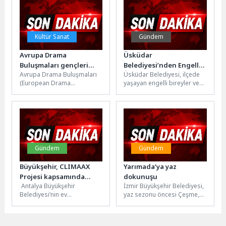
unutkanlıkların...
Bahçeler Müdürlüğü...
Kültür Sanat
Gündem
Avrupa Drama
Üsküdar
Buluşmaları gençleri
Belediyesi’nden Engelli
Avrupa Drama Buluşmaları
Üsküdar Belediyesi, ilçede
İzmir’de buluşturuyor
Çocuğu Olan Annelere
(European Drama
yaşayan engelli bireyler ve
7.500 TL Nakit Destek
Encounters/EDERED), bu yıl
ailelerine yönelik destek
11 farklı ülkeden drama ve
çalışmalarına bir yenisini
tiyatro alanındaki...
daha ekledi....
Gündem
Gündem
Büyükşehir, CLIMAAX
Yarımada’ya yaz
Projesi kapsamında
dokunuşu
Antalya Büyükşehir
İzmir Büyükşehir Belediyesi,
çalıştay düzenledi
Belediyesi’nin ev
yaz sezonu öncesi Çeşme,
sahipliğinde Avrupa
Urla ve Karaburun’da yol ve
Birliği’nin desteklediği
kaldırım çalışmalarını
CLIMAAX-MUHIR Projesi
hızlandırdı....