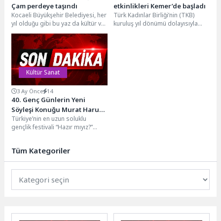
Çam perdeye taşındı
etkinlikleri Kemer’de başladı
Kocaeli Büyükşehir Belediyesi, her
Türk Kadınlar Birliği’nin (TKB)
yıl olduğu gibi bu yaz da kültür ve
kuruluş yıl dönümü dolayısıyla
sanat etkinlikleriyle kente...
düzenlenen etkinlikler, Antalya’nın
Kemer ilçesinde başladı. Türk...
Kültür Sanat
3 Ay Önce
14
40. Genç Günlerin Yeni
Söyleşi Konuğu Murat Harun
Türkiye’nin en uzun soluklu
Öngören’di
gençlik festivali “Hazır mıyız?”
mottosuyla düzenlenen 40. Genç
Günler’de, Müze Gazhane...
Tüm Kategoriler