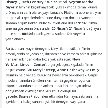
Disney+, 20th Century Studios
imzalı
‘Şeytan Marka
Giyer 2’
filminin kaçırılmayacak, yüksek moda temalı dünya
prömiyerini canlı olarak yayınlanacak. Platform aboneleri, yılın
en göz alıcı gecelerinden birine dünyanın dört bir yanından ön
sıradan erişim imkanı bulacak. Yıldızlarla dolu etkinlik, filmin
sinema gösterimi öncesinde,
20 Nisan’
ı
21 Nisan
’a bağlayan
gece saat
00:30
’da canlı yayınla sadece
Disney+
’ta
yayınlanacak.
Bu özel canlı yayın deneyimi, izleyicileri büyük bir filmin
prömiyerinin heyecanına, ihtişamına ve kamera arkası ışıltısına
her zamankinden daha fazla yaklaştıracak.
New
York
’taki
Lincoln Center
’da gerçekleşecek galada filmin
başrol oyuncuları
Meryl Streep, Anne Hathaway
ve
Emily
Blunt
’ın ne giyeceği büyük bir heyecanla beklenecek. Çarpıcı
moda anlarından ünlülerin kırmızı halı geçidine, oyuncu
röportajlarından sürpriz anlara kadar her detayın adeta
podyumdan çıkmışçasına kusursuz olduğu bu
gecede,
Disney+
aboneleri etkinliğin tüm ayrıcalıklı anlarına
içeriden bir bakış sunan eşsiz bir deneyim yaşayacak.