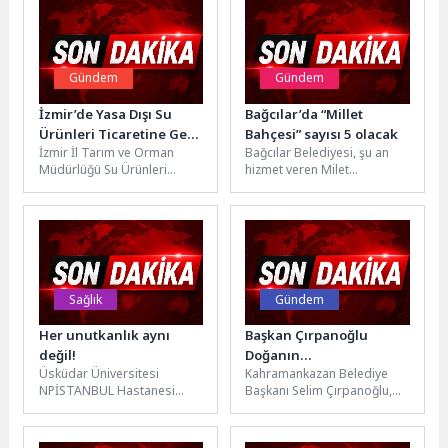
Gündem
Gündem
İzmir’de Yasa Dışı Su
Bağcılar’da “Millet
Ürünleri Ticaretine Geçit
Bahçesi” sayısı 5 olacak
İzmir İl Tarım ve Orman
Bağcılar Belediyesi, şu an
Yok
Müdürlüğü Su Ürünleri
hizmet veren Milet
Kontrol Ekipleri, su ürünleri
Bahçesi’ne ek olarak farklı
kaynaklarının korunması ve...
konumlarda 4 yeni Millet...
Sağlık
Gündem
Her unutkanlık aynı
Başkan Çırpanoğlu
değil!
Doğanın
Üsküdar Üniversitesi
Kahramankazan Belediye
Kahramanlarıyla Buluştu
NPİSTANBUL Hastanesi
Başkanı Selim Çırpanoğlu,
Nöroloji Uzmanı Doç. Dr.
Çevre Haftası kapsamında
Burcu Polat, nörolojik ve
ilçenin çehresini
psikiyatrik kökenli
güzelleştiren Park ve