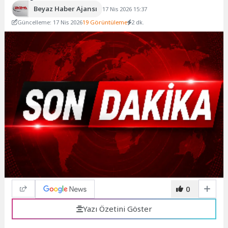
Beyaz Haber Ajansı
17 Nis 2026 15:37
Güncelleme: 17 Nis 2026
19 Görüntüleme
2 dk.
0
Yazı Özetini Göster