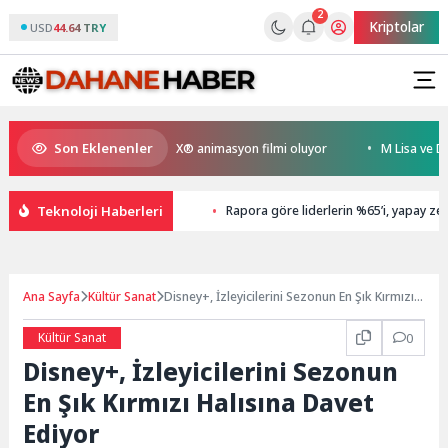
2
Kriptolar
USD
44.64 TRY
Son Eklenenler
en Kral Türkiye’nin ilk IMAX® animasyon filmi oluyor
M Lisa ve Dolu Ka
Teknoloji Haberleri
Rapora göre liderlerin %65’i, yapay zeka 
Ana Sayfa
Kültür Sanat
Disney+, İzleyicilerini Sezonun En Şık Kırmızı
Halısına Davet Ediyor
Kültür Sanat
0
Disney+, İzleyicilerini Sezonun
En Şık Kırmızı Halısına Davet
Ediyor