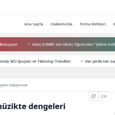
Ana Sayfa
Hakkımızda
Firma Rehberi
or
Genç KOMEK Yaz Okulu Öğrencileri “Şehrin Kalbinde Yol
nda SEO İpuçları ve Teknoloji Trendleri
Her yerde her z
geleri değiştirecek
0
müzikte dengeleri