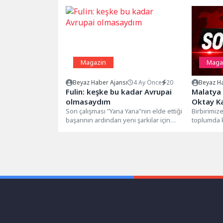
Magazin
Maga
Beyaz Haber Ajansı
4 Ay Önce
20
Beyaz Ha
Fulin: keşke bu kadar Avrupai
Malatya 
olmasaydım
Oktay Ka
Son çalışması "Yana Yana"nın elde ettiği
Birbirimiz
başarının ardından yeni şarkılar için
toplumda k
düğmeye basan Fulin, müzik...
artırmaya 
sürdüren T