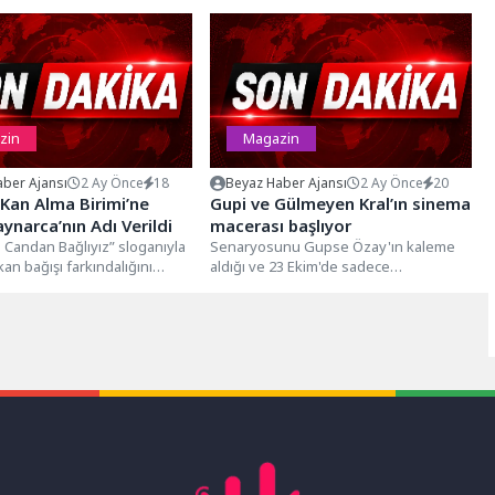
zin
Magazin
ber Ajansı
2 Ay Önce
18
Beyaz Haber Ajansı
2 Ay Önce
20
Kan Alma Birimi’ne
Gupi ve Gülmeyen Kral’ın sinema
ynarca’nın Adı Verildi
macerası başlıyor
e Candan Bağlıyız” sloganıyla
Senaryosunu Gupse Özay'ın kaleme
an bağışı farkındalığını
aldığı ve 23 Ekim'de sadece
yönelik çalışmalarını
sinemalarda vizyona girmeye
ürk Kızılay, kampanyaya...
hazırlanan animasyon filmi...