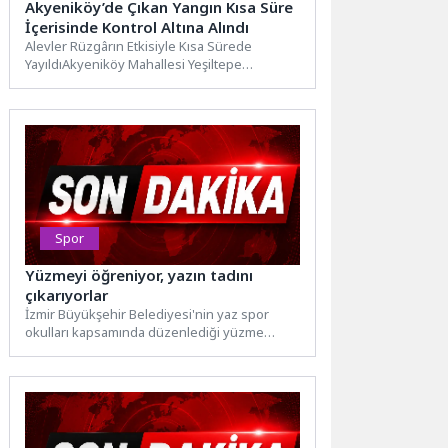
Akyeniköy’de Çıkan Yangın Kısa Süre
İçerisinde Kontrol Altına Alındı
Alevler Rüzgârın Etkisiyle Kısa Sürede
YayıldıAkyeniköy Mahallesi Yeşiltepe
mevkisindeki makilik alanda henüz
belirlenemeyen bir nedenle...
Spor
Yüzmeyi öğreniyor, yazın tadını
çıkarıyorlar
İzmir Büyükşehir Belediyesi'nin yaz spor
okulları kapsamında düzenlediği yüzme
eğitimleri yoğun katılımla başladı. Yaklaşık 3...