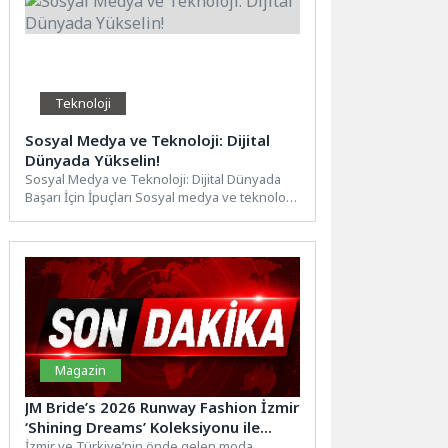
Teknoloji
Sosyal Medya ve Teknoloji: Dijital
Dünyada Yükselin!
Sosyal Medya ve Teknoloji: Dijital Dünyada
Başarı İçin İpuçları Sosyal medya ve teknoloji,
günümüz dijital...
Magazin
JM Bride’s 2026 Runway Fashion İzmir
‘Shining Dreams’ Koleksiyonu ile
Moda Dünyasına Büyüleyici Bir
İzmir ve Türkiye’nin önde gelen moda