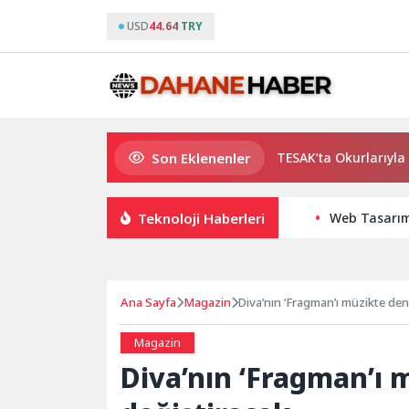
USD
44.64 TRY
Son Eklenenler
Usta Yazar Burhan Sönmez TESAK’ta Okurlarıyla Buluşuy
Teknoloji Haberleri
Web Tasarımı
Ana Sayfa
Magazin
Diva’nın ‘Fragman’ı müzikte den
Magazin
Diva’nın ‘Fragman’ı 