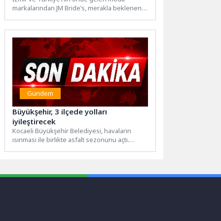
markalarından JM Bride’s, merakla beklenen
Dokunuş
“Shining Dreams” koleksiyonunu Runway...
Gündem
Büyükşehir, 3 ilçede yolları
iyileştirecek
Kocaeli Büyükşehir Belediyesi, havaların
ısınması ile birlikte asfalt sezonunu açtı.
Uygun hava koşullarını gözeterek kent...