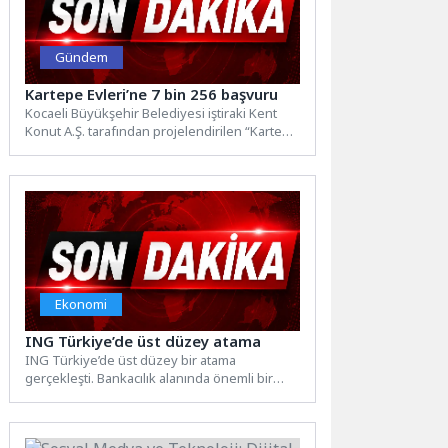
Gündem
Kartepe Evleri’ne 7 bin 256 başvuru
Kocaeli Büyükşehir Belediyesi iştiraki Kent
Konut A.Ş. tarafından projelendirilen “Kartepe
Kent Konut Evleri”nde hak sahiplerini...
Ekonomi
ING Türkiye’de üst düzey atama
ING Türkiye’de üst düzey bir atama
gerçekleşti. Bankacılık alanında önemli bir
deneyime sahip olan ve Tüzel...