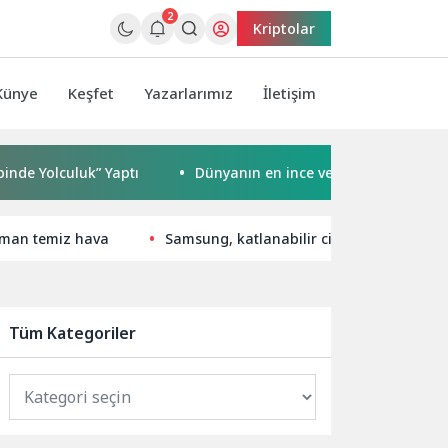
2
Kriptolar
Künye
Keşfet
Yazarlarımız
İletişim
culuk” Yaptı
Dünyanın en ince ve en güçlü katlanabilir a
aman temiz hava
Samsung, katlanabilir cihaz deneyiminde 
Tüm Kategoriler