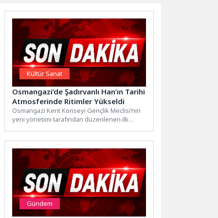
Kültür Sanat
Osmangazi’de Şadırvanlı Han’ın Tarihi
Atmosferinde Ritimler Yükseldi
Osmangazi Kent Konseyi Gençlik Meclisi’nin
yeni yönetimi tarafından düzenlenen ilk
etkinlikte Şadırvanlı Han Eğitim
Akademisi’nde...
Gündem