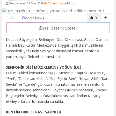
Güncelleme: 28 Mar 2026
20 Görüntüleme
2 dk.
0
Yazı Özetini Göster
Kocaeli Büyükşehir Belediyesi Oda Orkestrası, Gebze Osman
Hamdi Bey Kültür Merkezi’nde Toygar Işıklı dizi müziklerini
sahneledi. Şef Engin Şen yönetimindeki konser, senfonik
yorumlarıyla Gebzelileri mest etti.
SENFONİK DİZİ MÜZİKLERİNE YOĞUN İLGİ
Dizi müzikleri konserinde “Aşk-ı Memnu”, “Yaprak Dökümü”,
“Ezel”, “Dudaktan Kalbe”, “Sen Eşittir Ben”, “Hayat Gibi”, “Kara
Sevda” ve “İçerde” gibi dizilerin unutulmaz eserleri senfonik
düzenlemelerle sahnelendi. Toygar Işıklı’nın besteleri, Kocaeli
Büyükşehir Belediyesi Oda Orkestrası tarafından izleyiciye
etkileyici bir performansla sunuldu.
KENTİN ORKESTRASI SAHNEDE