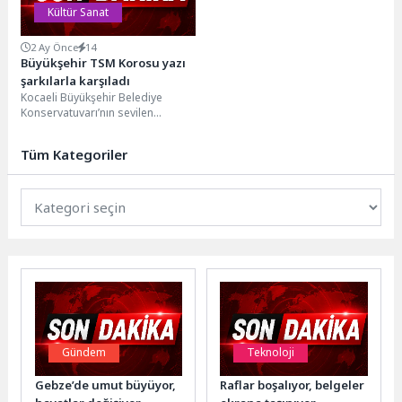
Kültür Sanat
2 Ay Önce
14
Büyükşehir TSM Korosu yazı
şarkılarla karşıladı
Kocaeli Büyükşehir Belediye
Konservatuvarı’nın sevilen
topluluklarından Türk Sanat
Müziği Korosu kulakların pasını
Tüm Kategoriler
silen muhteşem bir...
Gündem
Teknoloji
Gebze’de umut büyüyor,
Raflar boşalıyor, belgeler