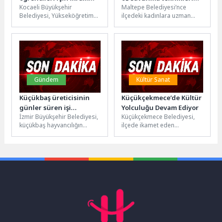
Kocaeli Büyükşehir
Maltepe Belediyesi’nce
stantları kurdu
öğrendi
Belediyesi, Yükseköğretim
ilçedeki kadınlara uzman
Kurumları Sınavı'na (YKS)
eğitmenler eşliğinde temel
giren öğrencilere ve
öz savunma teknikleri
ailelerine farklı ilçelerde
uygulamalı olarak
kurduğu stantlarla...
gösterildi.Maltepe
Belediyesi...
Gündem
Kültür Sanat
Küçükbaş üreticisinin
Küçükçekmece’de Kültür
günler süren işi
Yolculuğu Devam Ediyor
İzmir Büyükşehir Belediyesi,
Küçükçekmece Belediyesi,
dakikalara indi
küçükbaş hayvancılığın
ilçede ikamet eden
kalitesini ve hayvan sağlığını
kadınların kültürel mirasa
artırmak amacıyla yıkama ve
yakından tanıklık etmelerini
ilaçlama hizmetini...
sağlayan kültür sanat
gezilerine...