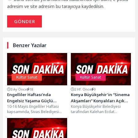
adresim ve site adresim bu tarayıcıya kaydedilsin.
GÖNDER
Benzer Yazılar
Kültür Sanat
Kültür Sanat
3 Ay Önce
18
2 Hf. Önce
9
Engelliler Haftası’nda
Konya Büyükşehir’in “Sinema
Engelsiz Yaşama Güçlü
Akşamları” Konyalıları Açık
10-16 Mayıs Engelliler Haftası
Konya Büyükşehir Belediyesi
Destek…
Havada Buluşturuyor
kapsamında, Sivas Belediyesi
tarafından Kalehan Ecdat
tarafından Engelliler Kültür
Bahçesi’nde düzenlenen "Sinema
Merkezi’nde yeni Engelsiz Hizmet
Akşamları" Konyalılara açık
Aracının...
havada sinema keyfi...