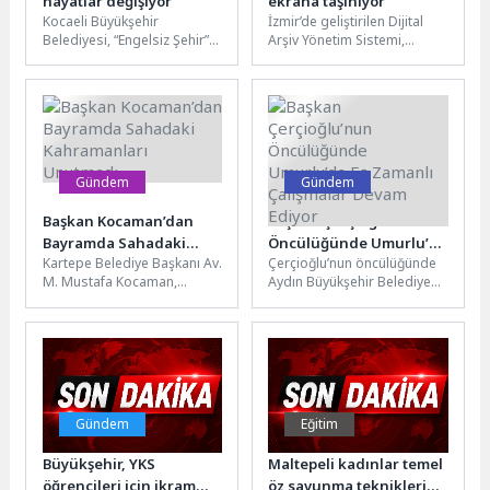
hayatlar değişiyor
ekrana taşınıyor
Kocaeli Büyükşehir
İzmir’de geliştirilen Dijital
Belediyesi, “Engelsiz Şehir”
Arşiv Yönetim Sistemi,
anlayışı doğrultusunda özel
binlerce sayfalık fiziksel
gereksinimli bireylerin
evrakı elektronik ortama
eğitim, gelişim ve sosyal
aktarıyor. Belediye
yaşama...
iştiraklerinde...
Gündem
Gündem
Başkan Kocaman’dan
Başkan Çerçioğlu’nun
Bayramda Sahadaki
Öncülüğünde Umurlu’da
Kartepe Belediye Başkanı Av.
Çerçioğlu’nun öncülüğünde
Kahramanları Unutmadı
Eş Zamanlı Çalışmalar
M. Mustafa Kocaman,
Aydın Büyükşehir Belediyesi
Devam Ediyor
bayram boyunca görev
tarafından kentin dört bir
başında olan kamu
yanında hayata geçirilen
görevlilerini yalnız...
çalışmalar vatandaşlarla
buluşmaya...
Gündem
Eğitim
Büyükşehir, YKS
Maltepeli kadınlar temel
öğrencileri için ikram
öz savunma tekniklerini