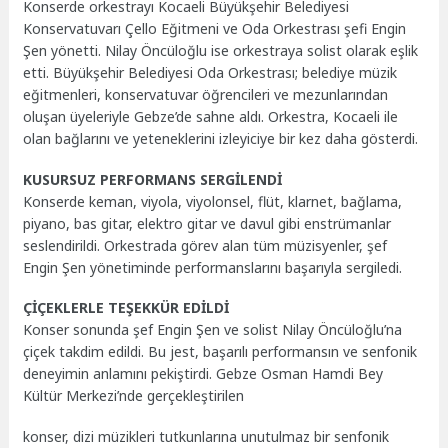
Konserde orkestrayı Kocaeli Büyükşehir Belediyesi
Konservatuvarı Çello Eğitmeni ve Oda Orkestrası şefi Engin
Şen yönetti. Nilay Öncüloğlu ise orkestraya solist olarak eşlik
etti. Büyükşehir Belediyesi Oda Orkestrası; belediye müzik
eğitmenleri, konservatuvar öğrencileri ve mezunlarından
oluşan üyeleriyle Gebze’de sahne aldı. Orkestra, Kocaeli ile
olan bağlarını ve yeteneklerini izleyiciye bir kez daha gösterdi.
KUSURSUZ PERFORMANS SERGİLENDİ
Konserde keman, viyola, viyolonsel, flüt, klarnet, bağlama,
piyano, bas gitar, elektro gitar ve davul gibi enstrümanlar
seslendirildi. Orkestrada görev alan tüm müzisyenler, şef
Engin Şen yönetiminde performanslarını başarıyla sergiledi.
ÇİÇEKLERLE TEŞEKKÜR EDİLDİ
Konser sonunda şef Engin Şen ve solist Nilay Öncüloğlu’na
çiçek takdim edildi. Bu jest, başarılı performansın ve senfonik
deneyimin anlamını pekiştirdi. Gebze Osman Hamdi Bey
Kültür Merkezi’nde gerçekleştirilen
konser, dizi müzikleri tutkunlarına unutulmaz bir senfonik