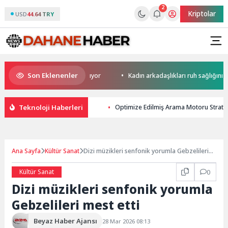
2
Kriptolar
USD
44.64 TRY
Son Eklenenler
 yerini yapay zekaya bırakıyor
Kadın arkadaşlıkları ruh sağlığını güçl
Teknoloji Haberleri
Optimize Edilmiş Arama Motoru Strateji
Ana Sayfa
Kültür Sanat
Dizi müzikleri senfonik yorumla Gebzelileri
mest etti
Kültür Sanat
0
Dizi müzikleri senfonik yorumla
Gebzelileri mest etti
Beyaz Haber Ajansı
28 Mar 2026 08:13