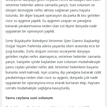
veteriner hekimler adeta zamanla yarıştı. Suni solunum ve
oksijen desteğiyle nefes alması sağlanan yavru hayata
tutundu. Bir diğer başarılı operasyon da parka ilk kez getirilen
cüce su aygırına yapıldı. Su aygırının uzayan ve yanağına
batarak yaralanmasına neden olan sol dişine dünyada nadir
uygulanan bir operasyon yapıldı.
İzmir Büyükşehir Belediyesi Veteriner İşleri Dairesi Başkanlığı
Doğal Yaşam Parkı’nda adeta yaşamla ölüm arasında ince bir
çizgi kuruldu. Zorlu doğum sonrası sezaryenle dünyaya
getirilen ceylan nefes alamayınca, veteriner hekimler zamanla
yarıştı. Saniyeler içinde başlatılan suni solunum müdahalesiyle
yavru ceylan yeniden nefes aldı. Veteriner hekimlerin başarısı
bununla sınırlı kalmadı. Aşırı uzamış dişi yanağına batarak ciddi
yaralanmaya neden olan cüce su aygırını, dünyada çok nadir
uygulanan bir operasyona imza atarak kurtaran ekip, hayvanı
cerrahi müdahaleyle sağlığına kavuşturdu.
Yavru ceylana suni solunum