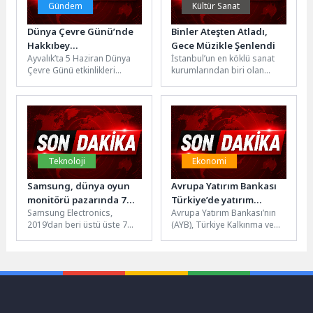
Gündem
Kültür Sanat
Dünya Çevre Günü’nde
Binler Ateşten Atladı,
Hakkıbey
Gece Müzikle Şenlendi
Ayvalık’ta 5 Haziran Dünya
İstanbul’un en köklü sanat
Yarımadası’nda Kıyı
Çevre Günü etkinlikleri
kurumlarından biri olan
Temizliği
kapsamında Hakkıbey
Bakırköy Belediye
Yarımadası’nda çevre
Tiyatroları, yıl boyunca
temizliği gerçekleştirildi.
sahnelediği nitelikli
Deliklikaya ile...
oyunların...
Teknoloji
Ekonomi
Samsung, dünya oyun
Avrupa Yatırım Bankası
monitörü pazarında 7
Türkiye’de yatırım
Samsung Electronics,
Avrupa Yatırım Bankası’nın
yıldır liderliğini koruyor
faaliyetlerine, Türk
2019’dan beri üstü üste 7
(AYB), Türkiye Kalkınma ve
şirketlerinin
yıldır dünyanın bir numaralı
Yatırım Bankası (TKYB) ve
karbonsuzlaşmasını
oyun monitörü markası
Türk Eximbank ile her...
destekleyecek 200
konumunu...
milyon avro ile yeniden
başlıyor