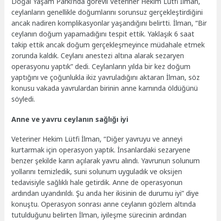
Doğal Yaşam Parkı’nda görevli Veteriner Hekim Lütfi İlman,
ceylanların genellikle doğumlarını sorunsuz gerçekleştirdiğini
ancak nadiren komplikasyonlar yaşandığını belirtti. İlman, “Bir
ceylanın doğum yapamadığını tespit ettik. Yaklaşık 6 saat
takip ettik ancak doğum gerçekleşmeyince müdahale etmek
zorunda kaldık. Ceylanı anestezi altına alarak sezaryen
operasyonu yaptık” dedi. Ceylanların yılda bir kez doğum
yaptığını ve çoğunlukla ikiz yavruladığını aktaran İlman, söz
konusu vakada yavrulardan birinin anne karnında öldüğünü
söyledi.
Anne ve yavru ceylanın sağlığı iyi
Veteriner Hekim Lütfi İlman, “Diğer yavruyu ve anneyi
kurtarmak için operasyon yaptık. İnsanlardaki sezaryene
benzer şekilde karın açılarak yavru alındı. Yavrunun solunum
yollarını temizledik, suni solunum uyguladık ve oksijen
tedavisiyle sağlıklı hale getirdik. Anne de operasyonun
ardından uyandırıldı. Şu anda her ikisinin de durumu iyi” diye
konuştu. Operasyon sonrası anne ceylanın gözlem altında
tutulduğunu belirten İlman, iyileşme sürecinin ardından