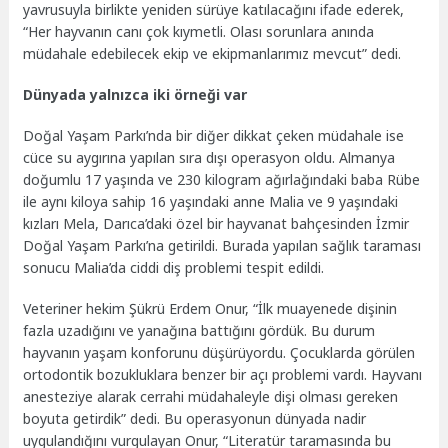
yavrusuyla birlikte yeniden sürüye katılacağını ifade ederek,
“Her hayvanın canı çok kıymetli. Olası sorunlara anında
müdahale edebilecek ekip ve ekipmanlarımız mevcut” dedi.
Dünyada yalnızca iki örneği var
Doğal Yaşam Parkı’nda bir diğer dikkat çeken müdahale ise
cüce su aygırına yapılan sıra dışı operasyon oldu. Almanya
doğumlu 17 yaşında ve 230 kilogram ağırlağındaki baba Rübe
ile aynı kiloya sahip 16 yaşındaki anne Malia ve 9 yaşındaki
kızları Mela, Darıca’daki özel bir hayvanat bahçesinden İzmir
Doğal Yaşam Parkı’na getirildi. Burada yapılan sağlık taraması
sonucu Malia’da ciddi diş problemi tespit edildi.
Veteriner hekim Şükrü Erdem Onur, “İlk muayenede dişinin
fazla uzadığını ve yanağına battığını gördük. Bu durum
hayvanın yaşam konforunu düşürüyordu. Çocuklarda görülen
ortodontik bozukluklara benzer bir açı problemi vardı. Hayvanı
anesteziye alarak cerrahi müdahaleyle dişi olması gereken
boyuta getirdik” dedi. Bu operasyonun dünyada nadir
uygulandığını vurgulayan Onur, “Literatür taramasında bu