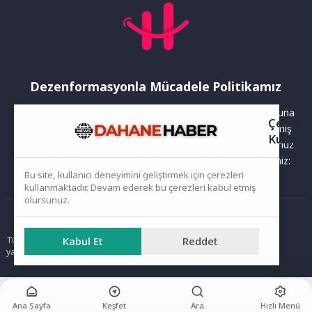
Dezenformasyonla Mücadele Politikamız
Yayınlanan haberler doğruluk ilkesi gözetilerek hazırlanır. Buna
Çerez
rağmen bazı içeriklerde eksik, hatalı veya güncelliğini yitirmiş
Kullanı
bilgiler bulunabilir.Yanlış veya yanıltıcı olduğunu düşündüğünüz
haberleri aşağıdaki iletişim kanallarından bize bildirebilirsiniz:
Bu site, kullanıcı deneyimini geliştirmek için çerezleri
kullanmaktadır. Devam ederek bu çerezleri kabul etmiş
olursunuz.
Ana Sayfa
Kabul Et
Reddet
Tüm hakları saklıdır. Sitede yer alan içerikler izinsiz kopyalanamaz,
yayımlanamaz ve kullanılamaz.
Ana Sayfa
Keşfet
Ara
Hızlı Menü