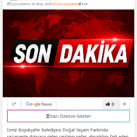
Güncelleme: 05 May 2026
19 Görüntüleme
4 dk.
0
Yazı Özetini Göster
İzmir Büyükşehir Belediyesi Doğal Yaşam Parkı’nda
sezaryenle dünyaya gelen ceylanın nefes almadığını fark eden