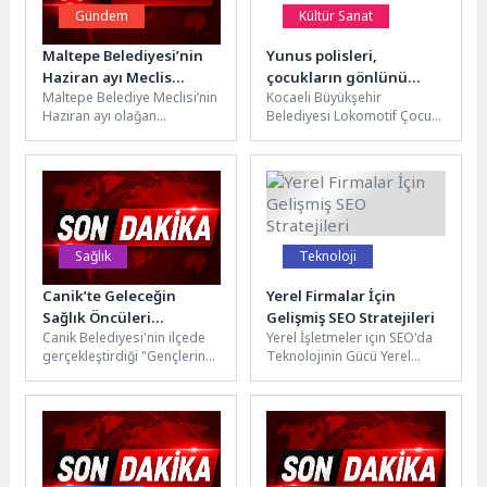
Gündem
Kültür Sanat
Maltepe Belediyesi’nin
Yunus polisleri,
Haziran ayı Meclis
çocukların gönlünü
Maltepe Belediye Meclisi’nin
Kocaeli Büyükşehir
toplantıları sona erdi
fethetti
Haziran ayı olağan
Belediyesi Lokomotif Çocuk
toplantıları yapıldı. Maltepe
Köyü, Polis Haftası
Belediye Meclisi Birinci
etkinlikleri kapsamında İl
Başkan Vekili Nimet...
Emniyet Müdürlüğü’ne bağlı
Yunus...
Sağlık
Teknoloji
Canik’te Geleceğin
Yerel Firmalar İçin
Sağlık Öncüleri
Gelişmiş SEO Stratejileri
Canik Belediyesi'nin ilçede
Yerel İşletmeler için SEO'da
Projeleriyle Hayran
gerçekleştirdiği "Gençlerin
Teknolojinin Gücü Yerel
Bıraktı
Fikirleriyle Sağlıkta Yeni
işletmeler için SEO (arama
Ufuklar" proje yarışmasında
motoru optimizasyonu),
ödül heyecanı yaşandı. Canik
dijital varlıklarını...
Belediyesi,...