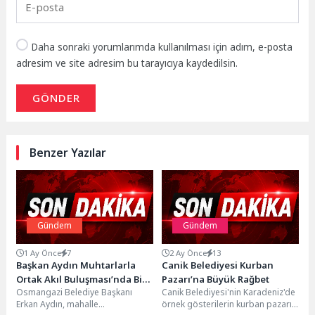
Daha sonraki yorumlarımda kullanılması için adım, e-posta
adresim ve site adresim bu tarayıcıya kaydedilsin.
GÖNDER
Benzer Yazılar
Gündem
Gündem
1 Ay Önce
7
2 Ay Önce
13
Başkan Aydın Muhtarlarla
Canik Belediyesi Kurban
Ortak Akıl Buluşması’nda Bir
Pazarı’na Büyük Rağbet
Osmangazi Belediye Başkanı
Canik Belediyesi'nin Karadeniz'de
Araya Geldi
Erkan Aydın, mahalle
örnek gösterilerin kurban pazarı,