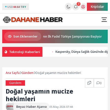
2
Kriptolar
USD
44.64 TRY
Son Eklenenler
Sponsorluğunda Türkiye’nin İlk Padel Türkiye Şampiyonası Başlıyor
A
Teknoloji Haberleri
Kaspersky, Dünya Sağlık Günü’nde dijital
Ana Sayfa
Gündem
Doğal yaşamın mucize hekimleri
Gündem
0
Doğal yaşamın mucize
hekimleri
Beyaz Haber Ajansı
05 May 2026 07:44