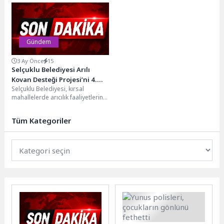
muhtarlarıyla düzenlenen “Ortak
üreticilerin ve vatandaşların durak
Akıl Birlikte Yönetim”
noktası oldu. Canik Belediyesi...
buluşmasında bir araya...
Gündem
3 Ay Önce
15
Selçuklu Belediyesi Arılı
Kovan Desteği Projesi’ni 4.
Selçuklu Belediyesi, kırsal
Kez Düzenledi
mahallelerde arıcılık faaliyetlerinin
geliştirilmesi ve
sürdürülebilirliğinin artırılması
Tüm Kategoriler
amacıyla üreticilere desteğini
sürdürüyor. Belediye,...