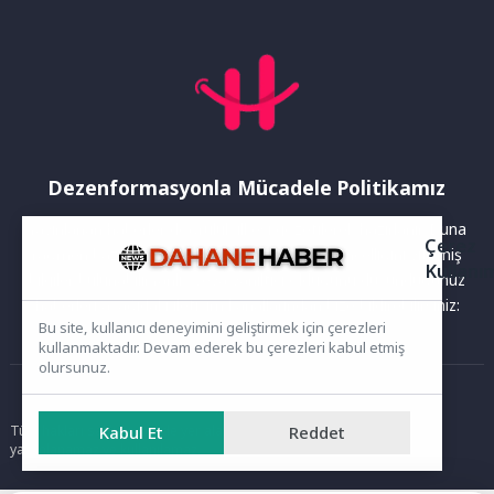
tiyatroları, Yunus...
Dezenformasyonla Mücadele Politikamız
Yayınlanan haberler doğruluk ilkesi gözetilerek hazırlanır. Buna
Çerez
rağmen bazı içeriklerde eksik, hatalı veya güncelliğini yitirmiş
Kullanı
bilgiler bulunabilir.Yanlış veya yanıltıcı olduğunu düşündüğünüz
haberleri aşağıdaki iletişim kanallarından bize bildirebilirsiniz:
Bu site, kullanıcı deneyimini geliştirmek için çerezleri
kullanmaktadır. Devam ederek bu çerezleri kabul etmiş
olursunuz.
Ana Sayfa
Tüm hakları saklıdır. Sitede yer alan içerikler izinsiz kopyalanamaz,
Kabul Et
Reddet
yayımlanamaz ve kullanılamaz.