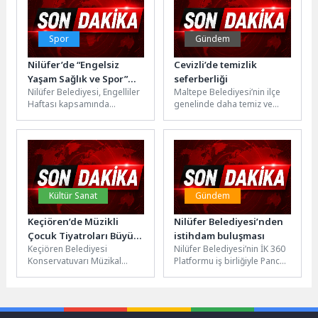
Spor
Gündem
Nilüfer’de “Engelsiz
Cevizli’de temizlik
Yaşam Sağlık ve Spor”
seferberliği
Nilüfer Belediyesi, Engelliler
Maltepe Belediyesi’nin ilçe
semineri
Haftası kapsamında
genelinde daha temiz ve
düzenlenen “Engelsiz Yaşam
sağlıklı bir yaşam alanı
Sağlık ve Spor” seminerinde,
sunmak amacıyla başlattığı
engelli bireylerin
“Dip...
toplumsal...
Kültür Sanat
Gündem
Keçiören’de Müzikli
Nilüfer Belediyesi’nden
Çocuk Tiyatroları Büyük
istihdam buluşması
Keçiören Belediyesi
Nilüfer Belediyesi’nin İK 360
İlgi Gördü
Konservatuvarı Müzikal
Platformu iş birliğiyle Pancar
Çocuk Tiyatrosu tarafından
Deposu’nda düzenlediği
hazırlanan “Oyun Diyarına
“Nilüfer Belediyesi İstihdam
Yolculuk” ve “Hatırda
Buluşması”, iş...
Kalanlar” adlı müzikli çocuk