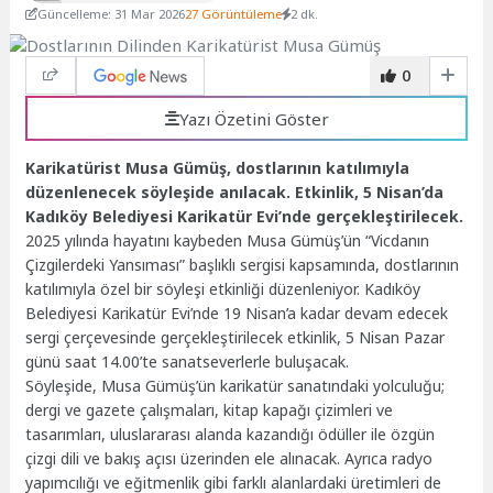
Güncelleme: 31 Mar 2026
27 Görüntüleme
2 dk.
0
Yazı Özetini Göster
Karikatürist Musa Gümüş, dostlarının katılımıyla
düzenlenecek söyleşide anılacak. Etkinlik, 5 Nisan’da
Kadıköy Belediyesi Karikatür Evi’nde gerçekleştirilecek.
2025 yılında hayatını kaybeden Musa Gümüş’ün “Vicdanın
Çizgilerdeki Yansıması” başlıklı sergisi kapsamında, dostlarının
katılımıyla özel bir söyleşi etkinliği düzenleniyor. Kadıköy
Belediyesi Karikatür Evi’nde 19 Nisan’a kadar devam edecek
sergi çerçevesinde gerçekleştirilecek etkinlik, 5 Nisan Pazar
günü saat 14.00’te sanatseverlerle buluşacak.
Söyleşide, Musa Gümüş’ün karikatür sanatındaki yolculuğu;
dergi ve gazete çalışmaları, kitap kapağı çizimleri ve
tasarımları, uluslararası alanda kazandığı ödüller ile özgün
çizgi dili ve bakış açısı üzerinden ele alınacak. Ayrıca radyo
yapımcılığı ve eğitmenlik gibi farklı alanlardaki üretimleri de