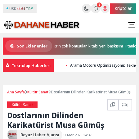
2
Kriptolar
USD
44.64 TRY
Son Eklenenler
nlamlı buluşma! Özgür Aras’ın çok konuşulan kitabı yeni baskısını Titanic Lux
Teknoloji Haberleri
Arama Motoru Optimizasyonu: Teknoloj
Ana Sayfa
Kültür Sanat
Dostlarının Dilinden Karikatürist Musa Gümüş
Kültür Sanat
0
Dostlarının Dilinden
Karikatürist Musa Gümüş
Beyaz Haber Ajansı
31 Mar 2026 14:37