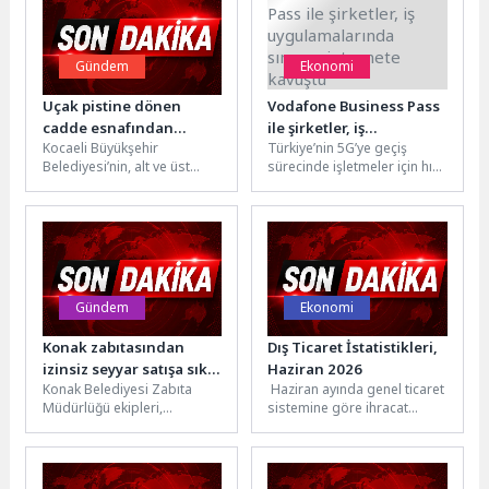
Gündem
Ekonomi
Uçak pistine dönen
Vodafone Business Pass
cadde esnafından
ile şirketler, iş
Kocaeli Büyükşehir
Türkiye’nin 5G’ye geçiş
Büyükakın’a teşekkür
uygulamalarında
Belediyesi’nin, alt ve üst
sürecinde işletmeler için hız,
sınırsız internete
yapısını yenilediği İzmit
kapasite ve kesintisizlik her
kavuştu
Yahya Kaptan Mahallesi
zamankinden daha kritik
Şehit Ergün Köncü...
hale...
Gündem
Ekonomi
Konak zabıtasından
Dış Ticaret İstatistikleri,
izinsiz seyyar satışa sıkı
Haziran 2026
Konak Belediyesi Zabıta
Haziran ayında genel ticaret
denetim
Müdürlüğü ekipleri,
sistemine göre ihracat
Basmane ve çevresinde
%21,7, ithalat %23,0
kamuya ait alanları işgal
arttıTürkiye İstatistik Kurumu
ederek izinsiz satış...
ile Ticaret...