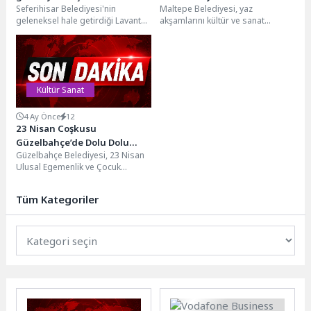
Seferihisar Belediyesi'nin
Maltepe Belediyesi, yaz
geleneksel hale getirdiği Lavanta
akşamlarını kültür ve sanat
Hasat Şenliği bu yıl 11'inci kez
etkinlikleriyle renklendirmeyi
düzenlenecek. 28 Haziran...
sürdürüyor. Açık hava etkinlikleri
kapsamında Maltepe...
Kültür Sanat
4 Ay Önce
12
23 Nisan Coşkusu
Güzelbahçe’de Dolu Dolu
Güzelbahçe Belediyesi, 23 Nisan
Yaşanacak
Ulusal Egemenlik ve Çocuk
Bayramı kapsamında çocuklara
özel, dolu dolu bir...
Tüm Kategoriler