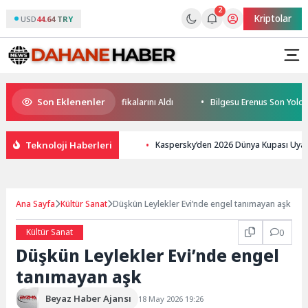
2
Kriptolar
USD
44.64 TRY
Son Eklenenler
eleceğin Yüzücüleri Sertifikalarını Aldı
Bilgesu Erenus Son Yolculuğ
Teknoloji Haberleri
Kaspersky’den 2026 Dünya Kupası Uyarısı
Ana Sayfa
Kültür Sanat
Düşkün Leylekler Evi’nde engel tanımayan aşk
Kültür Sanat
0
Düşkün Leylekler Evi’nde engel
tanımayan aşk
Beyaz Haber Ajansı
18 May 2026 19:26