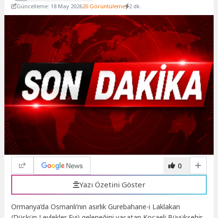
Güncelleme: 18 May 2026
20 Görüntüleme
2 dk.
0
Yazı Özetini Göster
Ormanya’da Osmanlı’nın asırlık Gurebahane-i Laklakan
(Düşkün Leylekler Evi) geleneğini yaşatan Kocaeli Büyükşehir