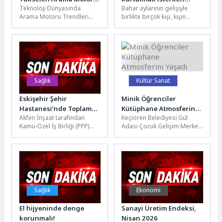
Teknoloji Dünyasında
Bahar aylarının gelişiyle
Trendleri
Arama Motoru Trendleri
birlikte birçok kişi, kışın
Son yıllarda teknolojinin
aldıkları fazla kilolardan
hızla ilerlemesiyle birlikte
kurtulmak ve ‘yaza fit
arama motorları ve SEO...
girmek’...
Sağlık
Kültür Sanat
Eskişehir Şehir
Minik Öğrenciler
Hastanesi’nde Toplam
Kütüphane Atmosferini
Akfen İnşaat tarafından
Keçiören Belediyesi Gül
Yoğun Bakım Yatak
Yaşadı
Kamu-Özel İş Birliği (PPP)
Adası Çocuk Gelişim Merkezi
Kapasitesi 217’ye
modeliyle hayata
öğrencileri, Atatürk
Yükseldi
geçirilen ve Ekim 2018’den
Cumhuriyet Kulesi 100. Yıl
bu yana hizmet...
Halk Kütüphanesi’ni...
Sağlık
Ekonomi
El hijyeninde denge
Sanayi Üretim Endeksi,
korunmalı!
Nisan 2026