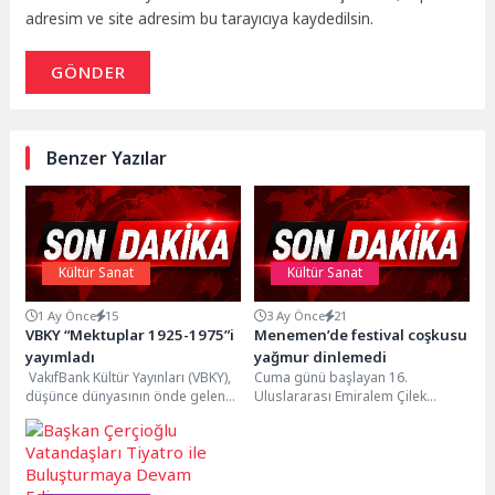
adresim ve site adresim bu tarayıcıya kaydedilsin.
GÖNDER
Benzer Yazılar
Kültür Sanat
Kültür Sanat
1 Ay Önce
15
3 Ay Önce
21
VBKY “Mektuplar 1925-1975”i
Menemen’de festival coşkusu
yayımladı
yağmur dinlemedi
VakıfBank Kültür Yayınları (VBKY),
Cuma günü başlayan 16.
düşünce dünyasının önde gelen
Uluslararası Emiralem Çilek
iki ismi Martin Heidegger ve
Festivali, ikinci gününde de İzmir
Hannah Arendt’ın...
ve çevre illerden...