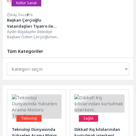
Kültür Sanat
4 Ay Önce
16
Başkan Çerçioğlu
Vatandaşları Tiyatro ile
Aydın Büyükşehir Belediye
Buluşturmaya Devam Ediyor
Başkanı Özlem Çerçioğlu’nun
öncülüğünde kültür ve sanat
yolculuğu, bu kez Karacasu’da
Tüm Kategoriler
hayat...
Teknoloji
Sağlık
Teknoloji Dünyasında
Dikkat! Kış kilolarından
Yükselen Arama Motoru
kurtulmak isterken!..