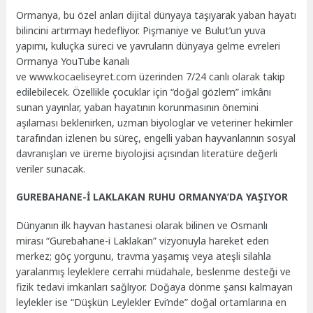
Ormanya, bu özel anları dijital dünyaya taşıyarak yaban hayatı
bilincini artırmayı hedefliyor. Pişmaniye ve Bulut’un yuva
yapımı, kuluçka süreci ve yavruların dünyaya gelme evreleri
Ormanya YouTube kanalı
ve www.kocaeliseyret.com üzerinden 7/24 canlı olarak takip
edilebilecek. Özellikle çocuklar için “doğal gözlem” imkânı
sunan yayınlar, yaban hayatının korunmasının önemini
aşılaması beklenirken, uzman biyologlar ve veteriner hekimler
tarafından izlenen bu süreç, engelli yaban hayvanlarının sosyal
davranışları ve üreme biyolojisi açısından literatüre değerli
veriler sunacak.
GUREBAHANE-İ LAKLAKAN RUHU ORMANYA’DA YAŞIYOR
Dünyanın ilk hayvan hastanesi olarak bilinen ve Osmanlı
mirası “Gurebahane-i Laklakan” vizyonuyla hareket eden
merkez; göç yorgunu, travma yaşamış veya ateşli silahla
yaralanmış leyleklere cerrahi müdahale, beslenme desteği ve
fizik tedavi imkanları sağlıyor. Doğaya dönme şansı kalmayan
leylekler ise “Düşkün Leylekler Evi’nde” doğal ortamlarına en