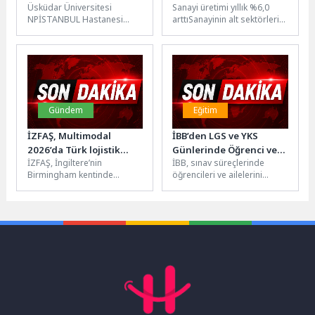
Üsküdar Üniversitesi
Sanayi üretimi yıllık %6,0
NPİSTANBUL Hastanesi
arttıSanayinin alt sektörleri
Enfeksiyon Hastalıkları ve
(2021=100 referans yıllı)
Klinik Mikrobiyoloji Uzmanı
incelendiğinde, 2026 yılı
Dr. Dilek Leyla Mamçu, 5...
Nisan ayında...
Gündem
Eğitim
İZFAŞ, Multimodal
İBB’den LGS ve YKS
2026’da Türk lojistik
Günlerinde Öğrenci ve
İZFAŞ, İngiltere’nin
İBB, sınav süreçlerinde
sektörünü dünya ile
Ailelerine Kumanya
Birmingham kentinde
öğrencileri ve ailelerini
buluşturdu
Desteği
düzenlenen Multimodal
desteklemeyi sürdürüyor.
2026 Fuarı’nda ilk kez
LGS ve YKS’nin
gerçekleştirdiği Türkiye Milli
gerçekleştirileceği günlerde,
Katılım Organizasyonu...
sınav merkezleri...