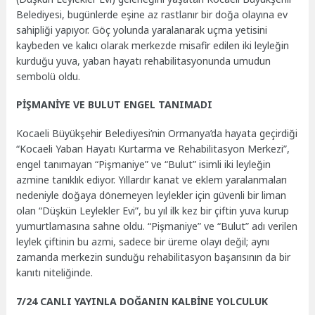
Belediyesi, bugünlerde eşine az rastlanır bir doğa olayına ev
sahipliği yapıyor. Göç yolunda yaralanarak uçma yetisini
kaybeden ve kalıcı olarak merkezde misafir edilen iki leyleğin
kurduğu yuva, yaban hayatı rehabilitasyonunda umudun
sembolü oldu.
PİŞMANİYE VE BULUT ENGEL TANIMADI
Kocaeli Büyükşehir Belediyesi’nin Ormanya’da hayata geçirdiği
“Kocaeli Yaban Hayatı Kurtarma ve Rehabilitasyon Merkezi”,
engel tanımayan “Pişmaniye” ve “Bulut” isimli iki leyleğin
azmine tanıklık ediyor. Yıllardır kanat ve eklem yaralanmaları
nedeniyle doğaya dönemeyen leylekler için güvenli bir liman
olan “Düşkün Leylekler Evi”, bu yıl ilk kez bir çiftin yuva kurup
yumurtlamasına sahne oldu. “Pişmaniye” ve “Bulut” adı verilen
leylek çiftinin bu azmi, sadece bir üreme olayı değil; aynı
zamanda merkezin sunduğu rehabilitasyon başarısının da bir
kanıtı niteliğinde.
7/24 CANLI YAYINLA DOĞANIN KALBİNE YOLCULUK