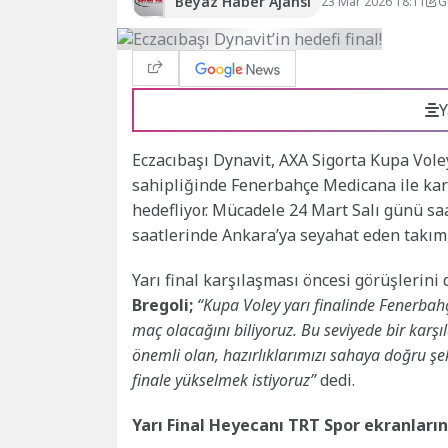
Beyaz Haber Ajansı
23 Mar 2026 18:11
G
Y
Eczacıbaşı Dynavit, AXA Sigorta Kupa Voley
sahipliğinde Fenerbahçe Medicana ile karşı
hedefliyor. Mücadele 24 Mart Salı günü s
saatlerinde Ankara’ya seyahat eden takı
Yarı final karşılaşması öncesi görüşlerini 
Bregoli;
“Kupa Voley yarı finalinde Fenerbahç
maç olacağını biliyoruz. Bu seviyede bir karşıl
önemli olan, hazırlıklarımızı sahaya doğru ş
finale yükselmek istiyoruz”
dedi.
Yarı Final Heyecanı TRT Spor ekranları