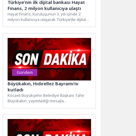
Türkiye’nin ilk dijital bankası Hayat
Finans, 2 milyon kullanıcıya ulaştı
Hayat Finans, kuruluşunun 3. yılı içinde 2
milyon kullanıcıya ulaşarak Türkiye’de dijital
bankacılığın ölçeklenmesine öncülük...
Gündem
Büyükakın, Hıdırellez Bayramı’nı
kutladı
Kocaeli Büyükşehir Belediye Başkanı Tahir
Büyükakın, yayımladığı mesajla
hemşerilerinin Hıdırellez Bayramı’nı
kutladı.Hıdırellez’in insanlığa şefkat,
merhamet...