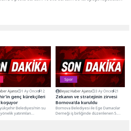
Spor
ber Ajansı
1 Ay Önce
12
Beyaz Haber Ajansı
3 Ay Önce
21
ir’in genç kürekçileri
Zekanın ve stratejinin zirvesi
 koşuyor
Bornova’da kuruldu
yükşehir Belediyesi’nin su
Bornova Belediyesi ile Ege Damacılar
yönelik yatırımları
Derneği iş birliğinde düzenlenen 5.
i vermeye başladı. Başiskele
Bornova Uluslararası Türk Daması
ı Eğitim Merkezi’nde...
Turnuvası,...