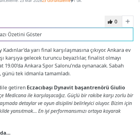
üncelleme: 23 Mar 2026
25 Görüntüleme
1 dk.
0
azı Özetini Göster
 Kadınlar’da yarı final karşılaşmasına çıkıyor. Ankara ev
 karşıya gelecek turuncu beyazlılar, finalist olmayı
aat 19.00’da Ankara Spor Salonu’nda oynanacak. Sabah
m, günü tek idmanla tamamladı.
dile getiren
Eczacıbaşı Dynavit başantrenörü Giulio
e Medicana ile karşılaşacağız. Güçlü bir rakibe karşı zorlu bir
aşmada detaylar ve oyun disiplini belirleyici oluyor. Bizim için
ekilde yansıtmak… En iyi performansımızı ortaya koyarak
nda…