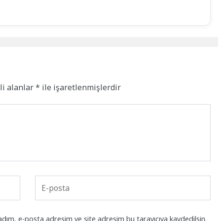
li alanlar
*
ile işaretlenmişlerdir
adım, e-posta adresim ve site adresim bu tarayıcıya kaydedilsin.