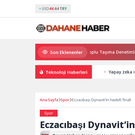
USD
44.64 TRY
Son Eklenenler
Konya Büyükşehir Zabıtası Toplu Taşıma Denetimlerini 
Teknoloji Haberleri
Yapay zeka i
Ana Sayfa
Spor
Eczacıbaşı Dynavit’in hedefi final!
Spor
Eczacıbaşı Dynavit’in