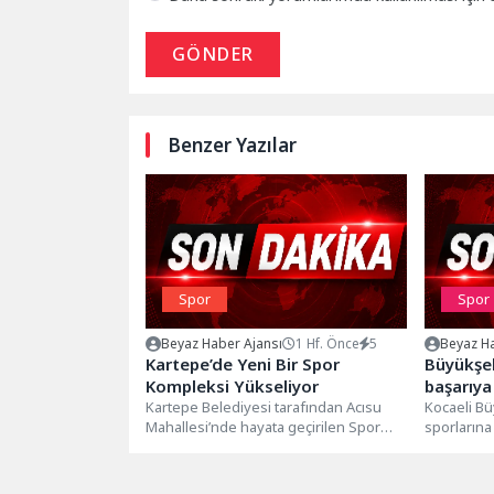
GÖNDER
Benzer Yazılar
Spor
Spor
Beyaz Haber Ajansı
1 Hf. Önce
5
Beyaz Ha
Kartepe’de Yeni Bir Spor
Büyükşeh
Kompleksi Yükseliyor
başarıya
Kartepe Belediyesi tarafından Acısu
Kocaeli Bü
Mahallesi’nde hayata geçirilen Spor
sporlarına 
Kompleksi projesinde çalışmalar tüm
meyvelerin
hızıyla devam ediyor....
Su Sporlar