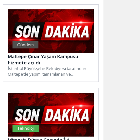
Gündem
Maltepe Çınar Yaşam Kampüsü
hizmete açıldı
İstanbul Büyükşehir Belediyesi tarafından
Maltepe’de yapımı tamamlanan ve
bünyesinde Alzheimer Gündüz Bakım Evi,
Enstitü İstanbul...
Teknoloji
Mimesis Dünya Çapında İki