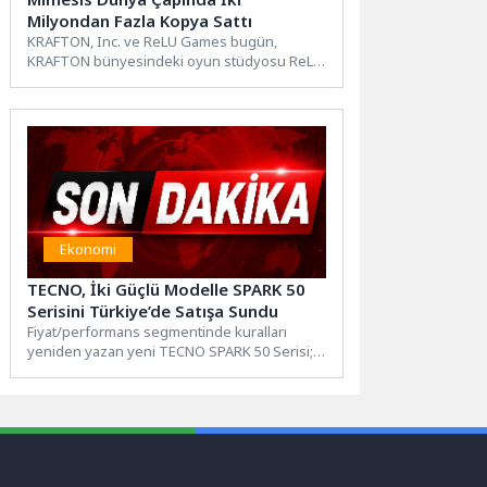
Milyondan Fazla Kopya Sattı
KRAFTON, Inc. ve ReLU Games bugün,
KRAFTON bünyesindeki oyun stüdyosu ReLU
Games tarafından geliştirilen dört...
Ekonomi
TECNO, İki Güçlü Modelle SPARK 50
Serisini Türkiye’de Satışa Sundu
Fiyat/performans segmentinde kuralları
yeniden yazan yeni TECNO SPARK 50 Serisi;
amiral gemisi düzeyindeki pratik yapay...