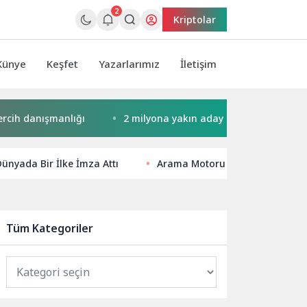
2
Kriptolar
Künye
Keşfet
Yazarlarımız
İletişim
 danışmanlığı
2 milyona yakın aday bu testi çözdü…
Dünyada Bir İlke İmza Attı
Arama Motoru Optimizasyonu il
Tüm Kategoriler