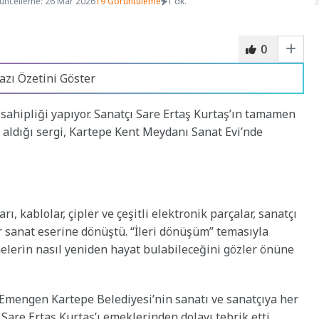
üncelleme: 26 Mar 2026
19 Görüntüleme
1 dk.
0
azı Özetini Göster
 sahipliği yapıyor. Sanatçı Sare Ertaş Kurtaş’ın tamamen
r aldığı sergi, Kartepe Kent Meydanı Sanat Evi’nde
 kablolar, çipler ve çeşitli elektronik parçalar, sanatçı
er sanat eserine dönüştü. “İleri dönüşüm” temasıyla
nelerin nasıl yeniden hayat bulabileceğini gözler önüne
Emengen Kartepe Belediyesi’nin sanatı ve sanatçıya her
Sare Ertaş Kurtaş’ı emeklerinden dolayı tebrik etti.