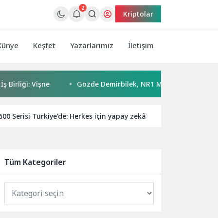
2
Kriptolar
Künye
Keşfet
Yazarlarımız
İletişim
iği: Vişne
Gözde Demirbilek, NR1 Magazin’de: ‘Son assolist
0 Serisi Türkiye’de: Herkes için yapay zekâ
Samsung ve U
Tüm Kategoriler