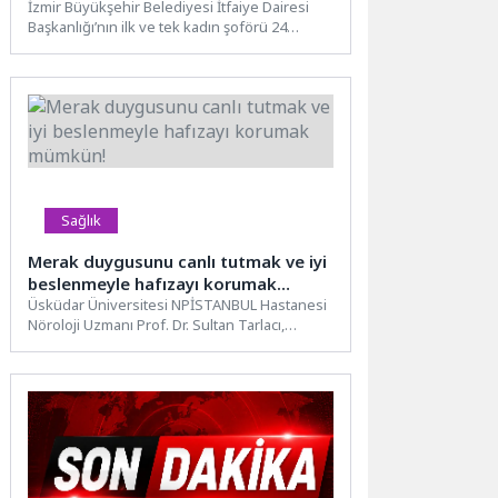
İzmir Büyükşehir Belediyesi İtfaiye Dairesi
Başkanlığı’nın ilk ve tek kadın şoförü 24
yaşındaki Ayet Kütükbaş,...
Sağlık
Merak duygusunu canlı tutmak ve iyi
beslenmeyle hafızayı korumak
mümkün!
Üsküdar Üniversitesi NPİSTANBUL Hastanesi
Nöroloji Uzmanı Prof. Dr. Sultan Tarlacı,
unutkanlık hakkında açıklamalarda bulunarak
hafızayı...