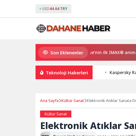
USD
44.64 TRY
Son Eklenenler
Gupi ve Gülmeyen Kral Türkiye’nin ilk IMAX® animasyon 
Teknoloji Haberleri
Kaspersky Ra
Ana Sayfa
Kültür Sanat
Elektronik Atıklar Sanata 
Kültür Sanat
Elektronik Atıklar S