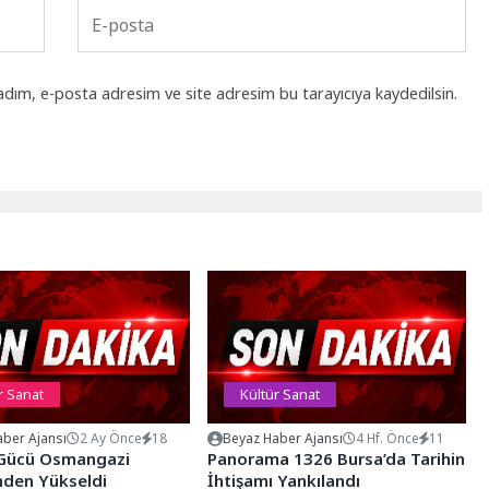
adım, e-posta adresim ve site adresim bu tarayıcıya kaydedilsin.
r Sanat
Kültür Sanat
ber Ajansı
2 Ay Önce
18
Beyaz Haber Ajansı
4 Hf. Önce
11
 Gücü Osmangazi
Panorama 1326 Bursa’da Tarihin
nden Yükseldi
İhtişamı Yankılandı