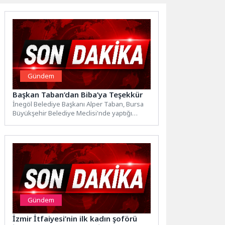
Gündem
Başkan Taban’dan Biba’ya Teşekkür
İnegöl Belediye Başkanı Alper Taban, Bursa
Büyükşehir Belediye Meclisi'nde yaptığı
konuşmada Metrobüs projesi, Yeniceköy
Kapalı...
Gündem
İzmir İtfaiyesi’nin ilk kadın şoförü