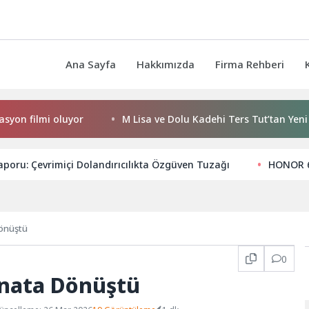
Ana Sayfa
Hakkımızda
Firma Rehberi
filmi oluyor
M Lisa ve Dolu Kadehi Ters Tut’tan Yeni İş Birl
poru: Çevrimiçi Dolandırıcılıkta Özgüven Tuzağı
HONOR 60
Dönüştü
0
anata Dönüştü