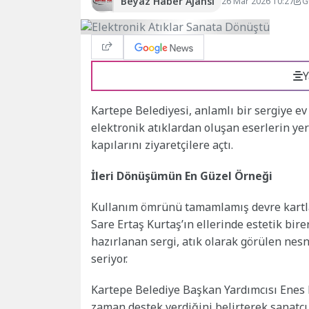
Beyaz Haber Ajansı
26 Mar 2026 10:27
G
Y
Kartepe Belediyesi, anlamlı bir sergiye ev
elektronik atıklardan oluşan eserlerin ye
kapılarını ziyaretçilere açtı.
İleri Dönüşümün En Güzel Örneği
Kullanım ömrünü tamamlamış devre kartları,
Sare Ertaş Kurtaş’ın ellerinde estetik bir
hazırlanan sergi, atık olarak görülen nes
seriyor.
Kartepe Belediye Başkan Yardımcısı Enes 
zaman destek verdiğini belirterek sanatçı 