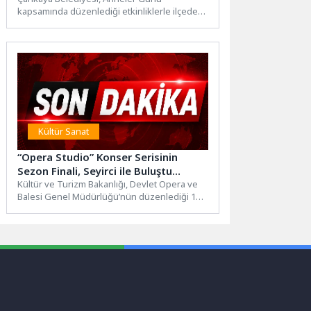
kapsamında düzenlediği etkinliklerle ilçede
dayanışma, üretim ve paylaşım dolu bir hafta...
Kültür Sanat
“Opera Studio” Konser Serisinin
Sezon Finali, Seyirci ile Buluştu…
Kültür ve Turizm Bakanlığı, Devlet Opera ve
Balesi Genel Müdürlüğü’nün düzenlediği 17.
Uluslararası İstanbul Opera...