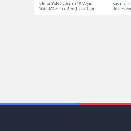
Nilüfer Belediyesi’nin 19 Mayıs
Kadınların
Atatürk’ü Anma, Gençlik ve Spor
destekley
Bayramı kutlamaları, Nilüfer Belediyesi
amatör kad
Halk Evi...
ilk taksi 