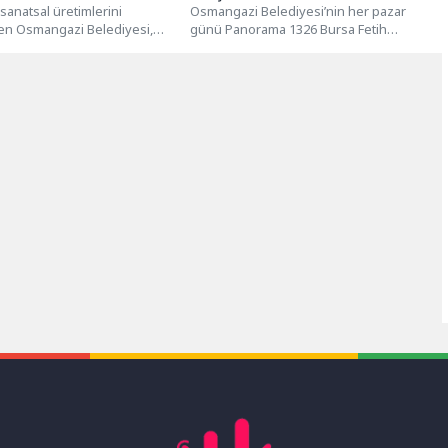
 sanatsal üretimlerini
Osmangazi Belediyesi’nin her pazar
en Osmangazi Belediyesi,
günü Panorama 1326 Bursa Fetih
ın oyuncuların Türkiye’nin
Müzesi’nde düzenlediği mehter takımı
şoförü Muammer Hanım’ın...
konseri ve...