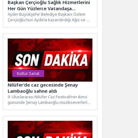
Başkan Çerçioğlu Sağlık Hizmetlerini
Her Gün Yüzlerce Vatandaşa
Ulaştırıyor
Aydın Büyükşehir Belediye Başkanı Özlem
Çerçioğlu’nun Aydın’a kazandırdığı Ağız ve Diş
Sağlığı Poliklinikleri, ücretsiz sağlık...
Kültür Sanat
Nilüfer’de caz gecesinde Şenay
Lambaoğlu sahne aldı
9. Uluslararası Nilüfer Caz Festivali’nin ikinci
gününde Şenay Lambaoğlu müzikseverlerle
buluştu. Lambaoğlu, performansı ile
izleyenlere...