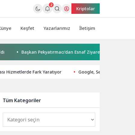
2
Kriptolar
Künye
Keşfet
Yazarlarımız
İletişim
Başkan Pekyatırmacı’dan Esnaf Ziyareti
Çocuklar boyadı, b
rası Hizmetlerde Fark Yaratıyor
Google, Search Console’da
Tüm Kategoriler