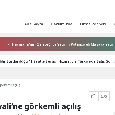
Ana Sayfa
Hakkımızda
Firma Rehberi
ana’nın Geleceği ve Yatırım Potansiyeli Masaya Yatırıldı
ıldır Sürdürdüğü “1 Saatte Servis” Hizmetiyle Türkiye’de Satış Son
örkemli açılış
0
ali’ne görkemli açılış