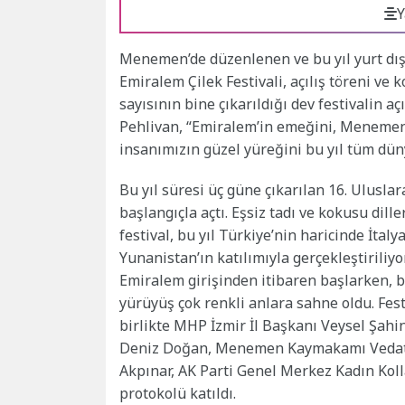
Y
Menemen’de düzenlenen ve bu yıl yurt dışı
Emiralem Çilek Festivali, açılış töreni ve 
sayısının bine çıkarıldığı dev festivalin
Pehlivan, “Emiralem’in emeğini, Menemen’
insanımızın güzel yüreğini bu yıl tüm düny
Bu yıl süresi üç güne çıkarılan 16. Ulusla
başlangıçla açtı. Eşsiz tadı ve kokusu dill
festival, bu yıl Türkiye’nin haricinde İt
Yunanistan’ın katılımıyla gerçekleştiriliyor.
Emiralem girişinden itibaren başlarken, ba
yürüyüş çok renkli anlara sahne oldu. Fe
birlikte MHP İzmir İl Başkanı Veysel Şahin
Deniz Doğan, Menemen Kaymakamı Vedat Yı
Akpınar, AK Parti Genel Merkez Kadın Ko
protokolü katıldı.