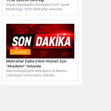
Antalya Büyükşehir Belediyesi ASAT Genel
Müdürlüğü, 2019–2026 yılları arasında
Döşemealtı ilçesine toplam 2 milyar 483...
Gündem
Muhtarlar Daha Etkin Hizmet İçin
“Akademi” Yolunda
Manisa Büyükşehir Belediyesi ve Manisa
Celal Bayar Üniversitesi, mahalle
muhtarlarının hizmet kalitesini artırmak için
“Muhtarlar...