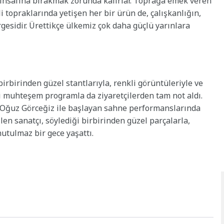
n insafına bırakmak zorunda kalırlar. Toprağa emek veren
 topraklarında yetişen her bir ürün de, çalışkanlığın,
esidir. Ürettikçe ülkemiz çok daha güçlü yarınlara
birbirinden güzel stantlarıyla, renkli görüntüleriyle ve
i muhteşem programla da ziyaretçilerden tam not aldı.
Oğuz Görceğiz ile başlayan sahne performanslarında
len sanatçı, söylediği birbirinden güzel parçalarla,
utulmaz bir gece yaşattı.