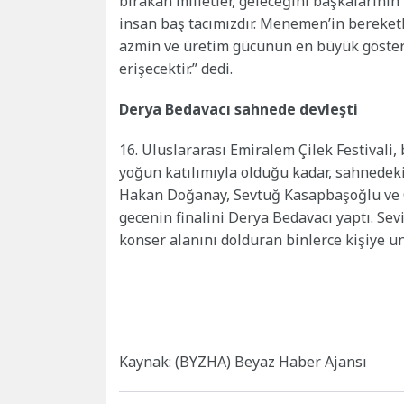
bırakan milletler, geleceğini başkalarını
insan baş tacımızdır. Menemen’in bereketli
azmin ve üretim gücünün en büyük gösterg
erişecektir.” dedi.
Derya Bedavacı sahnede devleşti
16. Uluslararası Emiralem Çilek Festivali, 
yoğun katılımıyla olduğu kadar, sahnedek
Hakan Doğanay, Sevtuğ Kasapbaşoğlu ve 
gecenin finalini Derya Bedavacı yaptı. Sevi
konser alanını dolduran binlerce kişiye un
Kaynak: (BYZHA) Beyaz Haber Ajansı