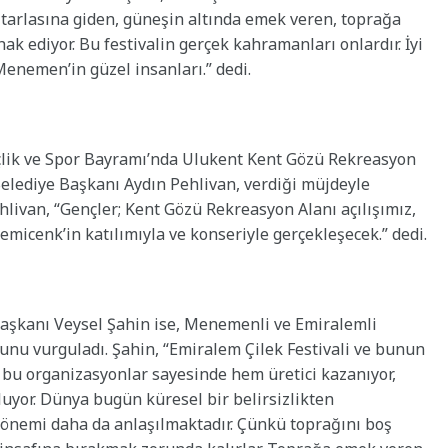
a tarlasına giden, güneşin altında emek veren, toprağa
 hak ediyor. Bu festivalin gerçek kahramanları onlardır. İyi
 Menemen’in güzel insanları.” dedi.
çlik ve Spor Bayramı’nda Ulukent Kent Gözü Rekreasyon
elediye Başkanı Aydın Pehlivan, verdiği müjdeyle
hlivan, “Gençler; Kent Gözü Rekreasyon Alanı açılışımız,
emicenk’in katılımıyla ve konseriyle gerçekleşecek.” dedi.
Başkanı Veysel Şahin ise, Menemenli ve Emiralemli
uğunu vurguladı. Şahin, “Emiralem Çilek Festivali ve bunun
 bu organizasyonlar sayesinde hem üretici kazanıyor,
yor. Dünya bugün küresel bir belirsizlikten
 önemi daha da anlaşılmaktadır. Çünkü toprağını boş