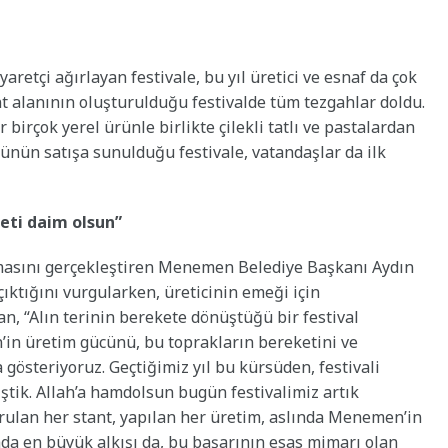
yaretçi ağırlayan festivale, bu yıl üretici ve esnaf da çok
t alanının oluşturulduğu festivalde tüm tezgahlar doldu.
birçok yerel ürünle birlikte çilekli tatlı ve pastalardan
ürünün satışa sunulduğu festivale, vatandaşlar da ilk
eti daim olsun”
uşmasını gerçekleştiren Menemen Belediye Başkanı Aydın
çıktığını vurgularken, üreticinin emeği için
an, “Alın terinin berekete dönüştüğü bir festival
in üretim gücünü, bu toprakların bereketini ve
gösteriyoruz. Geçtiğimiz yıl bu kürsüden, festivali
ştik. Allah’a hamdolsun bugün festivalimiz artık
rulan her stant, yapılan her üretim, aslında Menemen’in
da en büyük alkışı da, bu başarının esas mimarı olan