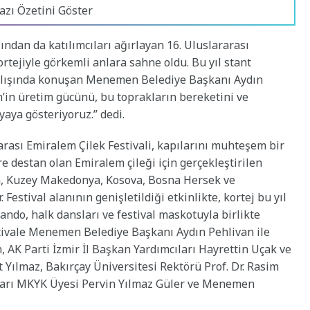
azı Özetini Göster
ndan da katılımcıları ağırlayan 16. Uluslararası
kortejiyle görkemli anlara sahne oldu. Bu yıl stant
 açılışında konuşan Menemen Belediye Başkanı Aydın
in üretim gücünü, bu toprakların bereketini ve
aya gösteriyoruz.” dedi.
rarası Emiralem Çilek Festivali, kapılarını muhteşem bir
ere destan olan Emiralem çileği için gerçekleştirilen
alya, Kuzey Makedonya, Kosova, Bosna Hersek ve
 Festival alanının genişletildiği etkinlikte, kortej bu yıl
ndo, halk dansları ve festival maskotuyla birlikte
stivale Menemen Belediye Başkanı Aydın Pehlivan ile
, AK Parti İzmir İl Başkan Yardımcıları Hayrettin Uçak ve
lmaz, Bakırçay Üniversitesi Rektörü Prof. Dr. Rasim
lları MKYK Üyesi Pervin Yılmaz Güler ve Menemen