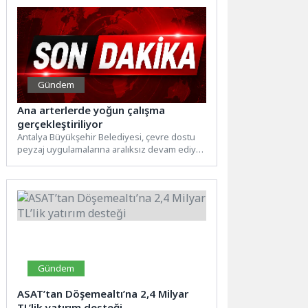
Gündem
Ana arterlerde yoğun çalışma
gerçekleştiriliyor
Antalya Büyükşehir Belediyesi, çevre dostu
peyzaj uygulamalarına aralıksız devam ediyor.
Park ve Bahçeler Dairesi Başkanlığı...
Gündem
ASAT’tan Döşemealtı’na 2,4 Milyar
TL’lik yatırım desteği