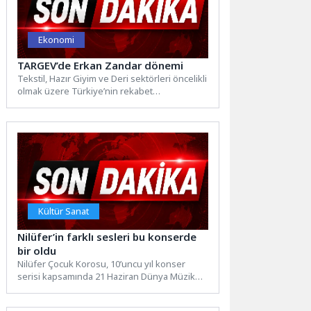
Ekonomi
TARGEV’de Erkan Zandar dönemi
Tekstil, Hazır Giyim ve Deri sektörleri öncelikli
olmak üzere Türkiye’nin rekabet
üstünlüğüne sahip olduğu sektörlerde...
Kültür Sanat
Nilüfer’in farklı sesleri bu konserde
bir oldu
Nilüfer Çocuk Korosu, 10’uncu yıl konser
serisi kapsamında 21 Haziran Dünya Müzik
Günü’nde iki oturumluk...