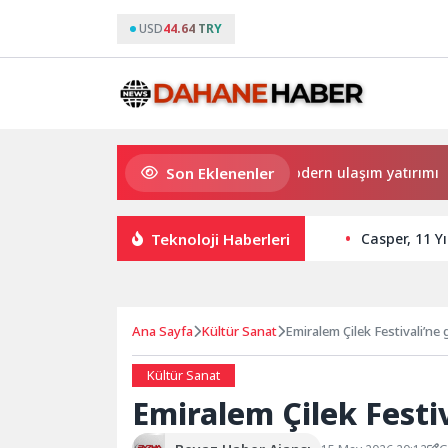
USD
44.64 TRY
Son Eklenenler
Büyükşehir’den Darıca’ya modern ulaşım yatırımı
Haym
Teknoloji Haberleri
Casper, 11 Y
Ana Sayfa
Kültür Sanat
Emiralem Çilek Festivali’ne g
Kültür Sanat
Emiralem Çilek Festiv