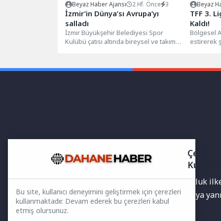
Beyaz Haber Ajansı
2 Hf. Önce
3
Beyaz Ha
İzmir’in Dünya’sı Avrupa’yı
TFF 3. L
salladı
Kaldı!
İzmir Büyükşehir Belediyesi Spor
Bölgesel Am
Kulübü çatısı altında bireysel ve takım
estirerek
başarılarına imza atan milli okçu...
oturan Ka
TFF 3. Lig..
Çerez
Kullanı
Yayınlanan haberler doğruluk ilkes
Bu site, kullanıcı deneyimini geliştirmek için çerezleri
bilgiler bulunabilir.Yanlış veya ya
kullanmaktadır. Devam ederek bu çerezleri kabul
etmiş olursunuz.