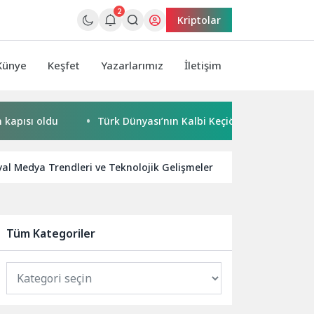
2
Kriptolar
Künye
Keşfet
Yazarlarımız
İletişim
 oldu
Türk Dünyası’nın Kalbi Keçiören’de Attı
Kaçak
yal Medya Trendleri ve Teknolojik Gelişmeler
Samsung’dan 
Tüm Kategoriler