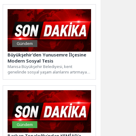
Gündem
Büyükşehir’den Yunusemre İlçesine
Modern Sosyal Tesis
Manisa Büyükşehir Belediyesi, kent
genelinde sosyal yaşam alanlarını artırmaya
yönelik yatırımlarını sürdürüyor. Bu kapsamda
Yunusemre...
Gündem
Başkan Topaloğlu’ndan KEMİAD’a