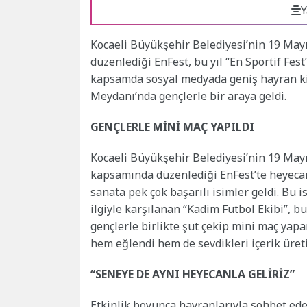
Y
Kocaeli Büyükşehir Belediyesi’nin 19 May
düzenlediği EnFest, bu yıl “En Sportif Fes
kapsamda sosyal medyada geniş hayran kitl
Meydanı’nda gençlerle bir araya geldi.
GENÇLERLE MİNİ MAÇ YAPILDI
Kocaeli Büyükşehir Belediyesi’nin 19 Mayı
kapsamında düzenlediği EnFest’te heyecan
sanata pek çok başarılı isimler geldi. Bu 
ilgiyle karşılanan “Kadim Futbol Ekibi”, bu 
gençlerle birlikte şut çekip mini maç yapa
hem eğlendi hem de sevdikleri içerik üretic
“SENEYE DE AYNI HEYECANLA GELİRİZ”
Etkinlik boyunca hayranlarıyla sohbet eden