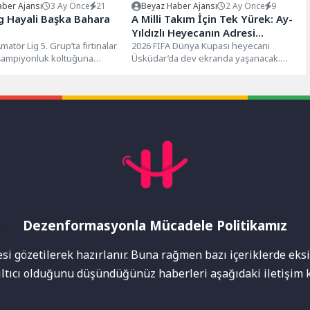
ber Ajansı
3 Ay Önce
21
Beyaz Haber Ajansı
2 Ay Önce
9
ig Hayali Başka Bahara
A Milli Takım İçin Tek Yürek: Ay-
Yıldızlı Heyecanın Adresi
atör Lig 5. Grup’ta fırtınalar
Üsküdar
2026 FIFA Dünya Kupası heyecanı
 şampiyonluk koltuğuna
Üsküdar’da dev ekranda yaşanacak.
hramankazan Belediyespor,
Üsküdar Belediyesi, A Milli Futbol
.
Takımı’nın...
Dezenformasyonla Mücadele Politikamız
mı
i gözetilerek hazırlanır. Buna rağmen bazı içeriklerde eksik
nıltıcı olduğunu düşündüğünüz haberleri aşağıdaki iletişim k