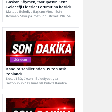
Başkan Köymen, “Avrupa’nın Kent
Geleceği Liderler Forumu”na katıldı
Maltepe Belediye Başkanı Mimar Esin
Köymen, “Avrupa Post-Endüstriyel UNIC Şehir
Liderleri Forumu”na katıldı. Başkan Köymen,...
Gündem
Kandıra sahillerinden 39 ton atık
toplandı
Kocaeli Büyükşehir Belediyesi, yaz
sezonunun başlamasıyla birlikte Kandıra
sahillerinde temizlik ve bakım çalışmalarını
yoğunlaştırdı. Sahiller,...