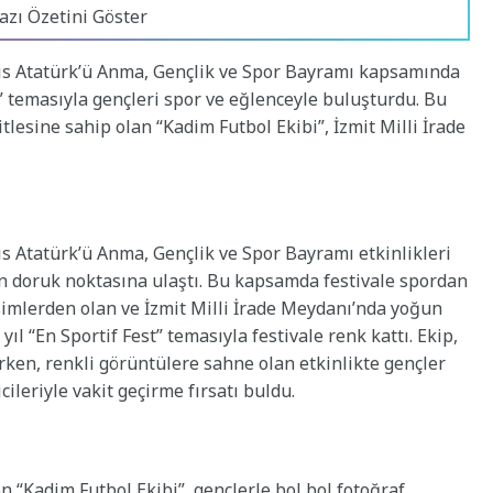
azı Özetini Göster
ıs Atatürk’ü Anma, Gençlik ve Spor Bayramı kapsamında
t” temasıyla gençleri spor ve eğlenceyle buluşturdu. Bu
esine sahip olan “Kadim Futbol Ekibi”, İzmit Milli İrade
s Atatürk’ü Anma, Gençlik ve Spor Bayramı etkinlikleri
 doruk noktasına ulaştı. Bu kapsamda festivale spordan
isimlerden olan ve İzmit Milli İrade Meydanı’nda yoğun
yıl “En Sportif Fest” temasıyla festivale renk kattı. Ekip,
rken, renkli görüntülere sahne olan etkinlikte gençler
ileriyle vakit geçirme fırsatı buldu.
 “Kadim Futbol Ekibi”, gençlerle bol bol fotoğraf