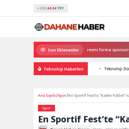
USD
44.64 TRY
Son Eklenenler
Eczacıbaşı Peron İstanbul’un resmi forma sponsoru adida
Teknoloji Haberleri
Teknoloji Dü
Ana Sayfa
Spor
En Sportif Fest’te “Kadim Futbol” r
Spor
En Sportif Fest’te “K