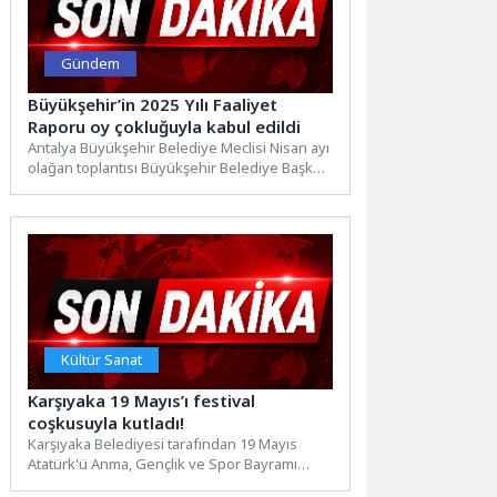
Gündem
Büyükşehir’in 2025 Yılı Faaliyet
Raporu oy çokluğuyla kabul edildi
Antalya Büyükşehir Belediye Meclisi Nisan ayı
olağan toplantısı Büyükşehir Belediye Başkan
Vekili Büşra Özdemir başkanlığında...
Kültür Sanat
Karşıyaka 19 Mayıs’ı festival
coşkusuyla kutladı!
Karşıyaka Belediyesi tarafından 19 Mayıs
Atatürk'ü Anma, Gençlik ve Spor Bayramı
kapsamında düzenlenen “Gençlik Festivali”...