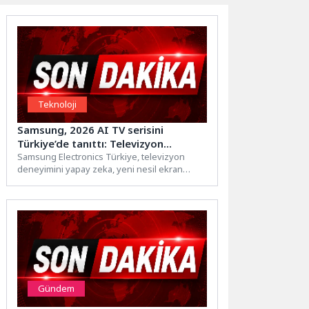
Teknoloji
Samsung, 2026 AI TV serisini
Türkiye’de tanıttı: Televizyon
deneyiminde yeni dönem başlıyor
Samsung Electronics Türkiye, televizyon
deneyimini yapay zeka, yeni nesil ekran
teknolojileri ve bağlantılı yaşam odağında...
Gündem