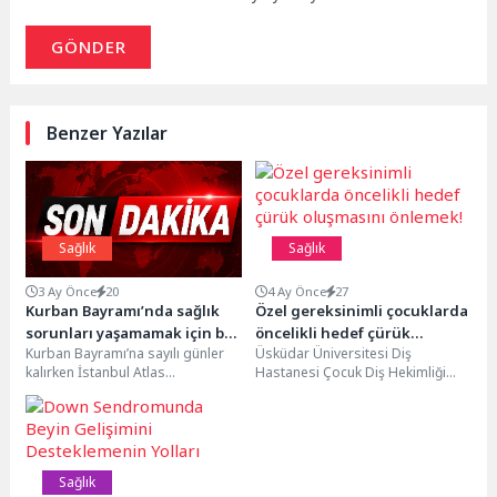
GÖNDER
Benzer Yazılar
Sağlık
Sağlık
3 Ay Önce
20
4 Ay Önce
27
Kurban Bayramı’nda sağlık
Özel gereksinimli çocuklarda
sorunları yaşamamak için bu
öncelikli hedef çürük
Kurban Bayramı’na sayılı günler
Üsküdar Üniversitesi Diş
tavsiyelere dikkat
oluşmasını önlemek!
kalırken İstanbul Atlas
Hastanesi Çocuk Diş Hekimliği
Üniversitesi, Beslenme ve
Ana Bilim Dalı Dr. Öğr. Üyesi Buse
Diyetetik Bölümü Dr. Öğr. Üyesi...
Yılmaz...
Sağlık