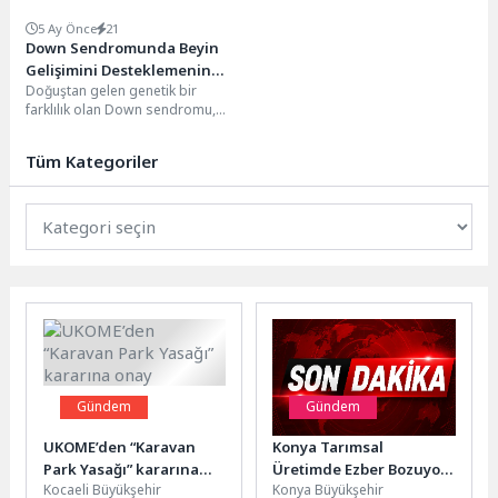
5 Ay Önce
21
Down Sendromunda Beyin
Gelişimini Desteklemenin
Doğuştan gelen genetik bir
Yolları
farklılık olan Down sendromu,
toplumda genellikle yüz
görünümü ve öğrenme güçlüğü...
Tüm Kategoriler
Gündem
Gündem
UKOME’den “Karavan
Konya Tarımsal
Park Yasağı” kararına
Üretimde Ezber Bozuyor;
Kocaeli Büyükşehir
Konya Büyükşehir
onay
Geleneksel Üretimden