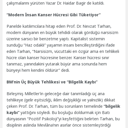
çalışmalarını yürüten Yazar Dr. Haidar Bagir de katıldı.
“Modern İnsan Kanser Hücresi Gibi Tüketiyor”
Panelde katılımcılara hitap eden Prof. Dr. Nevzat Tarhan,
modern dünyanın en büyük tehdidi olarak gördüğü narsisizm
üzerine sarsıcı bir benzetme yaptı. Kapitalist sistemin
sunduğu “Haz odaklı” yaşamın insanı bencilleştirdiğini ifade
eden Tarhan, “Narsisizm, vücuttaki en özgür ama en tehlikeli
hücre olan kanser hücresine benzer. Kanser hücresi sınır
tanımaz, yanındakini yutarak büyür ama sonunda hem
bünyeyi hem kendini öldürür” dedi.
BM’nin Üç Büyük Tehlikesi ve “Bilgelik Kaybı”
Birleşmiş Milletler’in geleceğe dair tanımladığı üç ana
tehlikeye (gelir eşitsizliği, iklim değişikliği ve yalnızlık) dikkat
çeken Prof. Dr. Tarhan, tüm bu sorunların temelinde
“bilgelik
kaybı”
yattığını söyledi. Bu boşluğu doldurmak için Batı
dünyasının “Pozitif Psikoloji”yi keşfettiğini belirten Tarhan, bu
disiplinin aslında Mevlâna’nın asırlar önce sistemleştirdiği