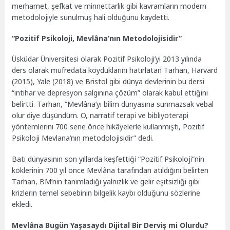
merhamet, şefkat ve minnettarlık gibi kavramların modern
metodolojiyle sunulmuş hali olduğunu kaydetti.
“Pozitif Psikoloji, Mevlâna’nın Metodolojisidir”
Üsküdar Üniversitesi olarak Pozitif Psikoloji’yi 2013 yılında
ders olarak müfredata koyduklarını hatırlatan Tarhan, Harvard
(2015), Yale (2018) ve Bristol gibi dünya devlerinin bu dersi
“intihar ve depresyon salgınına çözüm” olarak kabul ettiğini
belirtti. Tarhan, “Mevlâna’yı bilim dünyasına sunmazsak vebal
olur diye düşündüm. O, narratif terapi ve bibliyoterapi
yöntemlerini 700 sene önce hikâyelerle kullanmıştı, Pozitif
Psikoloji Mevlana’nın metodolojisidir” dedi.
Batı dünyasının son yıllarda keşfettiği “Pozitif Psikoloji”nin
köklerinin 700 yıl önce Mevlâna tarafından atıldığını belirten
Tarhan, BM’nin tanımladığı yalnızlık ve gelir eşitsizliği gibi
krizlerin temel sebebinin bilgelik kaybı olduğunu sözlerine
ekledi.
Mevlâna Bugün Yaşasaydı Dijital Bir Derviş mi Olurdu?