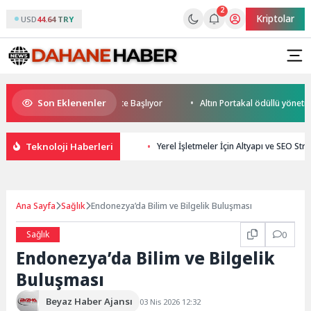
2
Kriptolar
USD
44.64 TRY
Son Eklenenler
rld Cup Heyecanı Paris’te Başlıyor
Altın Portakal ödüllü yönetmen jü
Teknoloji Haberleri
Yerel İşletmeler İçin Altyapı ve SEO Strat
Ana Sayfa
Sağlık
Endonezya’da Bilim ve Bilgelik Buluşması
Sağlık
0
Endonezya’da Bilim ve Bilgelik
Buluşması
Beyaz Haber Ajansı
03 Nis 2026 12:32