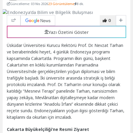
Güncelleme: 03 Nis 2026
23 Görüntüleme
8 dk.
0
Yazı Özetini Göster
Üsküdar Üniversitesi Kurucu Rektörü Prof. Dr. Nevzat Tarhan
ve beraberindeki heyet, 4 günlük Endonezya programı
kapsamında Cakarta’da. Programın ilkin günü, başkent
Cakarta’nın en köklü kurumlarından Paramadina
Üniversitesi’nde gerçekleştirilen yoğun diplomasi ve bilim
trafiğiyle başladı. İki üniversite arasında stratejik iş birliği
protokolü imzalandı. Prof. Dr. Tarhan’ın onur konuğu olarak
katıldığı “Mesnevi Terapi” panelinde Tarhan, narsisizmden
yapay zekâya, Mevlâna’dan dijitalleşmeye kadar modern
dünyanın krizlerine “Anadolu İrfanı” ekseninde dikkat çekici
reçete sundu. Endonezyalıların yoğun ilgisi gösterdiği Tarhan,
kitaplarını da okurları için imzaladı.
Cakarta Büyükelçiliği’ne Resmi Ziyaret