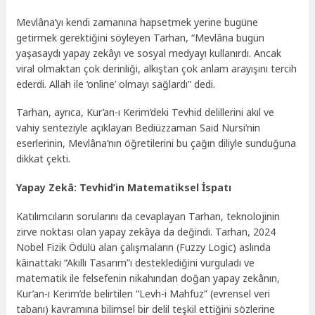
Mevlâna’yı kendi zamanına hapsetmek yerine bugüne
getirmek gerektiğini söyleyen Tarhan, “Mevlâna bugün
yaşasaydı yapay zekâyı ve sosyal medyayı kullanırdı. Ancak
viral olmaktan çok derinliği, alkıştan çok anlam arayışını tercih
ederdi. Allah ile ‘online’ olmayı sağlardı” dedi.
Tarhan, ayrıca, Kur’an-ı Kerim’deki Tevhid delillerini akıl ve
vahiy senteziyle açıklayan Bediüzzaman Said Nursi’nin
eserlerinin, Mevlâna’nın öğretilerini bu çağın diliyle sunduğuna
dikkat çekti.
Yapay Zekâ: Tevhid’in Matematiksel İspatı
Katılımcıların sorularını da cevaplayan Tarhan, teknolojinin
zirve noktası olan yapay zekâya da değindi. Tarhan, 2024
Nobel Fizik Ödülü alan çalışmaların (Fuzzy Logic) aslında
kâinattaki “Akıllı Tasarım”ı desteklediğini vurguladı ve
matematik ile felsefenin nikahından doğan yapay zekânın,
Kur’an-ı Kerim’de belirtilen “Levh-i Mahfuz” (evrensel veri
tabanı) kavramına bilimsel bir delil teşkil ettiğini sözlerine