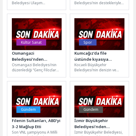
Belediyesi Ulaşım
Belediyesi’nin destekleriyle
Ahududuya
Koordinasyon Merkezi
aromatik bitkilerden
(UKOME) kararıyla Kocaeli
kuraklığa dayanıklı türlere
genelinde belirlenen
kadar birçok farklı ürünün
karavan otoparkları dışında
yetiştirilmeye başlandığı...
kalan...
Kültür Sanat
Spor
Osmangazi
Kumcağız’da file
Belediyesi’nden
üstünde kıyasıya
Osmangazi Belediyesi’nin
Kocaeli Büyükşehir
Gençlere Eleştirel
rekabet
düzenlediği “Genç Filozlar
Belediyesi’nin denizin ve
Düşünce Atölyesi
Atölyesi” kapsamında
sporun buluştuğu Kumcağız
gençler, bilgi kirliliği ve
Sahili’nde düzenlediği
manipülatif söylemler
‘Herkes İçin Spor Plaj
karşısında doğruyu...
Voleybolu...
Gündem
Gündem
Filenin Sultanları, ABD’yi
İzmir Büyükşehir
3-2 Mağlup Etti
Belediyesi’nden
Son VNL şampiyonu A Milli
İzmir Büyükşehir Belediyesi,
Mavişehir’deki satışa