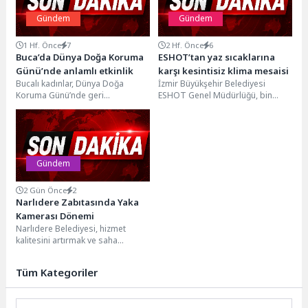
Gündem
Gündem
1 Hf. Önce
7
2 Hf. Önce
6
Buca’da Dünya Doğa Koruma
ESHOT’tan yaz sıcaklarına
Günü’nde anlamlı etkinlik
karşı kesintisiz klima mesaisi
Bucalı kadınlar, Dünya Doğa
İzmir Büyükşehir Belediyesi
Koruma Günü’nde geri
ESHOT Genel Müdürlüğü, bin
dönüştürülebilir malzemelerden
700’ü aşkın otobüsünde klima
çevre dostu saksılar hazırlayarak
bakım ve kontrollerini
zeytin fidanlarını...
sürdürüyor....
Gündem
2 Gün Önce
2
Narlıdere Zabıtasında Yaka
Kamerası Dönemi
Narlıdere Belediyesi, hizmet
kalitesini artırmak ve saha
denetimlerinde şeffaflığı
sağlamak amacıyla Zabıta
Tüm Kategoriler
Müdürlüğü bünyesinde yaka...