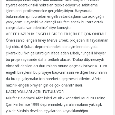
ziyaret ederek riskli noktaları tespit ediyor ve sabitleme
işlemlerini profesyonelce gerçekleştiriyor. Başvuruda
bulunmaları için buradan engelli vatandaşlarımıza açık çağrı
yapıyoruz. Dayanıklı ve dirençli Nilüfer’i ancak bu tarz ortak
çalışmalarla var edebiliriz” diye konuştu.
AFETE HAZIRLIK ENGELLİ BİREYLER İÇİN DE ÇOK ÖNEMLİ
Öneri sahibi engelli birey Merve Erbek, projeden ilk faydalanan
kişi oldu. 6 Şubat depremlerindeki deneyimlerinden yola
çıkarak bu fikri geliştirdiğini ifade eden Erbek, “Engelli bireyler
bu proje sayesinde daha tedbirli olacak. ‘Dolap düşmeseydi
ölmezdi’ denilen acı durumların önüne geçmek istiyoruz. Tüm
engelli bireylerin bu projeye başvurmasını ve diğer kurumların
da bu tip çalışmalar için harekete geçmesini dilerim. Afete
hazırlık engelli bireyler için de çok önemli” dedi.
KAÇIŞ YOLLARI AÇIK TUTULUYOR
Nilüfer Belediyesi Afet İşleri ve Risk Yönetimi Müdürü Erdinç
Çamkerten ise 1999 depremindeki yaralanmaların yaklaşık
yüzde 50’sinin devrilen eşyalardan kaynaklandığını