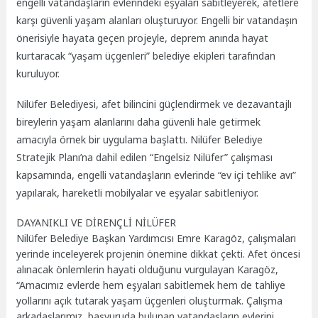
engelli vatandaşların evlerindeki eşyaları sabitleyerek, afetlere
karşı güvenli yaşam alanları oluşturuyor. Engelli bir vatandaşın
önerisiyle hayata geçen projeyle, deprem anında hayat
kurtaracak “yaşam üçgenleri” belediye ekipleri tarafından
kuruluyor.
Nilüfer Belediyesi, afet bilincini güçlendirmek ve dezavantajlı
bireylerin yaşam alanlarını daha güvenli hale getirmek
amacıyla örnek bir uygulama başlattı. Nilüfer Belediye
Stratejik Planı’na dahil edilen “Engelsiz Nilüfer” çalışması
kapsamında, engelli vatandaşların evlerinde “ev içi tehlike avı”
yapılarak, hareketli mobilyalar ve eşyalar sabitleniyor.
DAYANIKLI VE DİRENÇLİ NİLÜFER
Nilüfer Belediye Başkan Yardımcısı Emre Karagöz, çalışmaları
yerinde inceleyerek projenin önemine dikkat çekti. Afet öncesi
alınacak önlemlerin hayati olduğunu vurgulayan Karagöz,
“Amacımız evlerde hem eşyaları sabitlemek hem de tahliye
yollarını açık tutarak yaşam üçgenleri oluşturmak. Çalışma
arkadaşlarımız, başvuruda bulunan vatandaşların evlerini