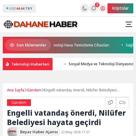
2
Kriptolar
USD
44.64 TRY
Son Eklenenler
mfort Group’tan İleri Teknoloji Hava Temizleme Cihazları
Sağlıkta d
Teknoloji Haberleri
Sosyal Medya ve Teknoloji Dünyasında 
Ana Sayfa
Gündem
Engelli vatandaş önerdi, Nilüfer Belediyesi
hayata geçirdi
Gündem
0
Engelli vatandaş önerdi, Nilüfer
Belediyesi hayata geçirdi
Beyaz Haber Ajansı
22 May 2026 11:57