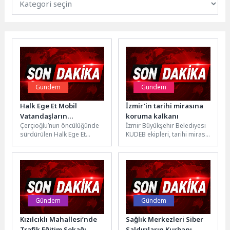
Gündem
Gündem
Halk Ege Et Mobil
İzmir’in tarihi mirasına
Vatandaşların
koruma kalkanı
Çerçioğlu’nun öncülüğünde
İzmir Büyükşehir Belediyesi
Hizmetinde
sürdürülen Halk Ege Et
KUDEB ekipleri, tarihi mirası
projesi, vatandaşların ve
korumak amacıyla 29 ilçede
üreticilerin yanında olmaya
yürüttüğü çalışmalar
devam ediyor.Aydın
kapsamında Eylül...
Büyükşehir...
Gündem
Gündem
Kızılcıklı Mahallesi’nde
Sağlık Merkezleri Siber
Trafik Eğitim Sokağı
Saldırıların Kurbanı