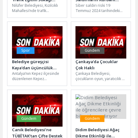
Nilüfer Belediyesi, Kızılcıklı
Siber saldırı riski 19
açıldı
Olma Riski Taşıyor!
Mahallesi’nde trafik
Temmuz 2024 tarihindeki
güvenliği açısından risk
internet kaosu ile bir kez
oluşturan sokağı, Bursa’nın
daha gündeme geldi....
ilk Trafik Eğitim Sokağı’na...
Spor
Gündem
Belediye güreşçisi
Çankaya’da Çocuklar
Kaya’dan üçüncülük
Çok Haklı
Antalya’nın Kepez ilçesinde
Çankaya Belediyesi,
başarısı
düzenlenen Kepez
çocukların oyun, yaratıcılık ve
Belediyesi Yağlı Güreşleri’ne
sosyal etkileşim haklarını
katılan Kemer Belediye
desteklemek amacıyla yaz
güreşçisi Kemal Berke
boyunca farklı parklarda...
Kaya,...
Gündem
Gündem
Canik Belediyesi’ne
Didim Belediyesi Ağaç
TÜBİTAK’tan Çifte Destek
Dikme Etkinliği ile