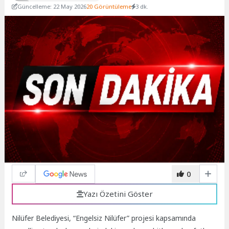
Güncelleme: 22 May 2026
20 Görüntüleme
3 dk.
0
Yazı Özetini Göster
Nilüfer Belediyesi, “Engelsiz Nilüfer” projesi kapsamında